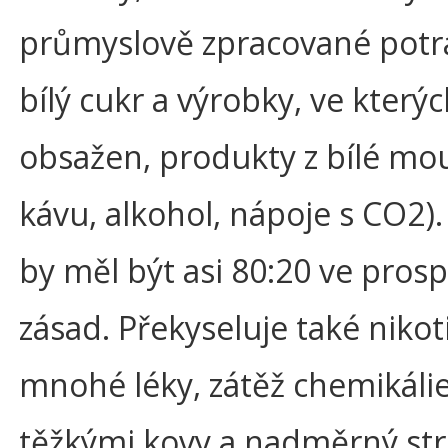
průmyslově zpracované potr
bílý cukr a výrobky, ve kterýc
obsažen, produkty z bílé mo
kávu, alkohol, nápoje s CO2)
by měl být asi 80:20 ve pros
zásad. Překyseluje také nikot
mnohé léky, zátěž chemikáli
těžkými kovy a nadměrný stre