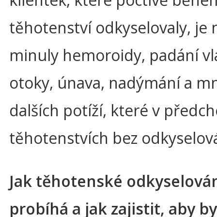
těhotenství odkyselovaly, je
minuly hemoroidy, padání vl
otoky, únava, nadýmání a m
dalších potíží, které v předc
těhotenstvích bez odkyselován
Jak těhotenské odkyselová
probíhá a jak zajistit, aby b