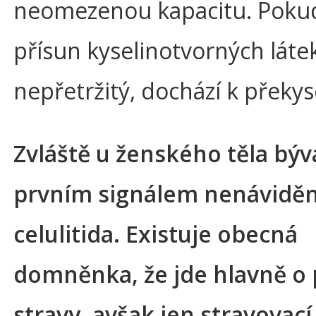
neomezenou kapacitu. Pokud
přísun kyselinotvorných láte
nepřetržitý, dochází k překys
Zvláště u ženského těla býv
prvním signálem nenávidě
celulitida. Existuje obecná
domněnka, že jde hlavně o
stravy, avšak jen stravovací