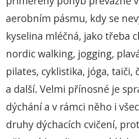
přiměřený pohyb převážně v
aerobním pásmu, kdy se nev
kyselina mléčná, jako třeba 
nordic walking, jogging, plavá
pilates, cyklistika, jóga, taiči
a další. Velmi přínosné je sp
dýchání a v rámci něho i vše
druhy dýchacích cvičení, pro