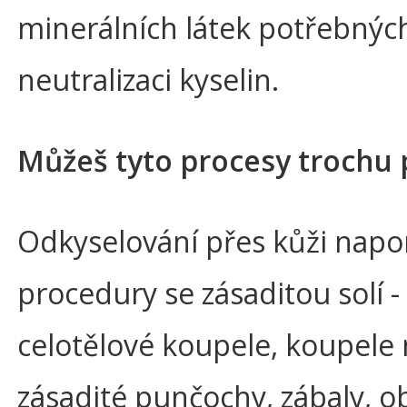
minerálních látek potřebnýc
neutralizaci kyselin.
Můžeš tyto procesy trochu p
Odkyselování přes kůži nap
procedury se zásaditou solí -
celotělové koupele, koupele
zásadité punčochy, zábaly, o