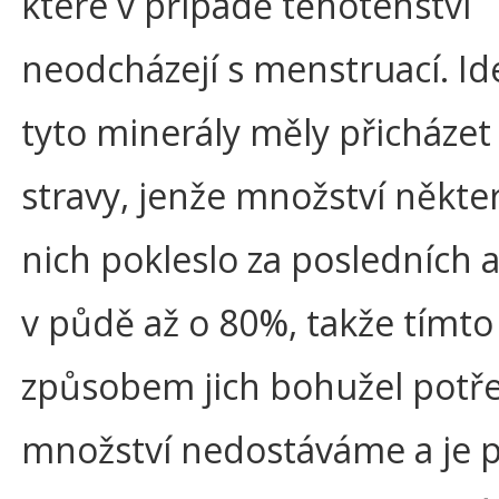
které v případě těhotenství
neodcházejí s menstruací. Id
tyto minerály měly přicházet
stravy, jenže množství někte
nich pokleslo za posledních as
v půdě až o 80%, takže tímto
způsobem jich bohužel potř
množství nedostáváme a je 