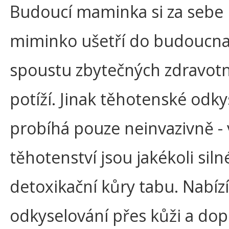
Budoucí maminka si za sebe i
miminko ušetří do budoucn
spoustu zbytečných zdravot
potíží. Jinak těhotenské odky
probíhá pouze neinvazivně - 
těhotenství jsou jakékoli siln
detoxikační kůry tabu. Nabízí
odkyselování přes kůži a dop