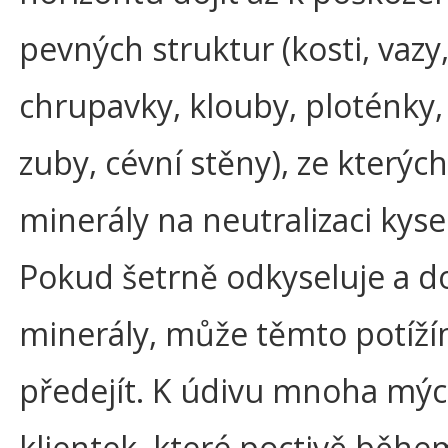
pevných struktur (kosti, vazy,
chrupavky, klouby, ploténky,
zuby, cévní stěny), ze kterých 
minerály na neutralizaci kyse
Pokud šetrně odkyseluje a d
minerály, může těmto potíž
předejít. K údivu mnoha mý
klientek, které poctivě běhe