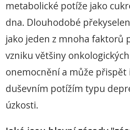
metabolické potíže jako cukr
dna. Dlouhodobé překyselení
jako jeden z mnoha faktorů p
vzniku většiny onkologických
onemocnění a může přispět i
duševním potížím typu depr
úzkosti.