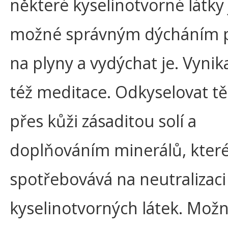
některé kyselinotvorné látky 
možné správným dýcháním 
na plyny a vydýchat je. Vynikaj
též meditace. Odkyselovat těl
přes kůži zásaditou solí a
doplňováním minerálů, které
spotřebovává na neutralizaci
kyselinotvorných látek. Možné