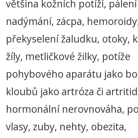
většina kožních potíží, pálení
nadýmání, zácpa, hemoroidy
překyselení žaludku, otoky, 
žíly, metličkové žilky, potíže
pohybového aparátu jako bol
kloubů jako artróza či artritid
hormonální nerovnováha, pot
vlasy, zuby, nehty, obezita,