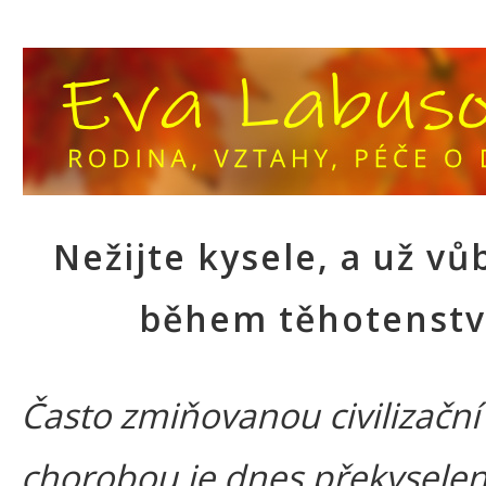
Nežijte kysele, a už vů
během těhotenstv
Často zmiňovanou civilizační
chorobou je dnes překyselen