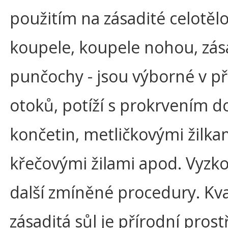
použitím na zásadité celotěl
koupele, koupele nohou, zás
punčochy - jsou výborné v p
otoků, potíží s prokrvením d
končetin, metličkovými žilka
křečovými žilami apod. Vyzkou
další zmíněné procedury. Kva
zásaditá sůl je přírodní pros