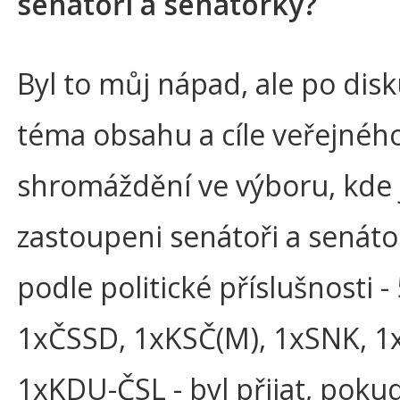
senátoři a senátorky?
Byl to můj nápad, ale po disk
téma obsahu a cíle veřejnéh
shromáždění ve výboru, kde 
zastoupeni senátoři a senáto
podle politické příslušnosti 
1xČSSD, 1xKSČ(M), 1xSNK, 1
1xKDU-ČSL - byl přijat, pokud