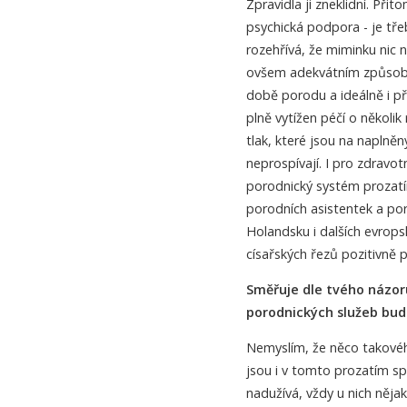
Zpravidla ji zneklidní. Př
psychická podpora - je třeb
rozehřívá, že miminku ni
ovšem adekvátním způsobem
době porodu a ideálně i pře
plně vytížen péčí o několik
tlak, které jsou na napln
neprospívají. I pro zdravot
porodnický systém prozatí
porodních asistentek a po
Holandsku i dalších evrops
císařských řezů pozitivně p
Směřuje dle tvého názor
porodnických služeb budo
Nemyslím, že něco takového 
jsou i v tomto prozatím spí
nadužívá, vždy u nich něja