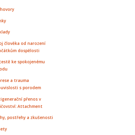
hovory
nky
klady
oj člověka od narození
očátkům dospělosti
cestě ke spokojenému
odu
rese a trauma
ouvislosti s porodem
igenerační přenos v
ičovství: Attachment
hy, postřehy a zkušenosti
ety