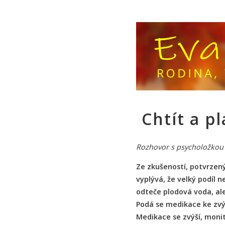
Chtít a p
Rozhovor s psycholožkou 
Ze zkušeností, potvrzen
vyplývá, že velký podíl 
odteče plodová voda, al
Podá se medikace ke zvýš
Medikace se zvýší, monit