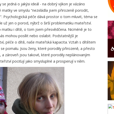
se jedná o jakýsi ideál - na dobrý výkon je vázáno
é matky ve smyslu "nezvládla jsem přirozeně porodit,
". Psychologická péče dává prostor o tom mluvit, téma se
de už jen o porod, nýbrž o širší problematiku mateřství.
ro matku i dítě, o tom jsem přesvědčena. Nicméně je to
nás mohou posílit nebo oslabit. Podstatnější je
ví, péče o dítě, naše mateřská kapacita. Vztah s dítětem
e pomalu. Jsou ženy, které porodily přirozeně, a přesto
í, a zároveň jsou takové, které porodily neplánovaným
eřství pociťují jako smysluplné a prosperují v něm.