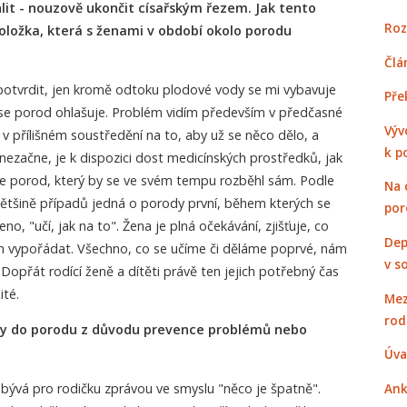
it - nouzově ukončit císařským řezem. Jak tento
Roz
oložka, která s ženami v období okolo porodu
Člá
otvrdit, jen kromě odtoku plodové vody se mi vybavuje
Pře
iž se porod ohlašuje. Problém vidím především v předčasné
Výv
á v přílišném soustředění na to, aby už se něco dělo, a
k p
 nezačne, je k dispozici dost medicínských prostředků, jak
 se porod, který by se ve svém tempu rozběhl sám. Podle
Na 
většině případů jedná o porody první, během kterých se
por
no, "učí, jak na to". Žena je plná očekávání, zjišťuje, co
Dep
ím vypořádat. Všechno, co se učíme či děláme poprvé, nám
v s
 Dopřát rodící ženě a dítěti právě ten jejich potřebný čas
ité.
Mez
rod
hy do porodu z důvodu prevence problémů nebo
Úva
bývá pro rodičku zprávou ve smyslu "něco je špatně".
Ank