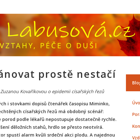
lánovat prostě nestačí
Blo
Zuzanou Kovaříkovou o epidemii císařských řezů
Úvo
ých i stovkami dopisů čtenářek časopisu Miminko,
nechtěných císařských řezů má obdobný scénář:
Por
e porod podle lékařů nepostupuje dostatečně rychle.
Kon
ení děložních stahů, hrdlo se přesto neotvírá.
or spustí alarm kvůli srdeční akci plodu. A najednou
Vzd