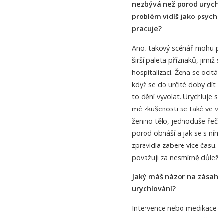
nezbývá než porod urychl
problém vidíš jako psych
pracuje?
Ano, takový scénář mohu p
širší paleta příznaků, jim
hospitalizaci. Žena se ocit
když se do určité doby dít
to dění vyvolat. Urychluje
mé zkušenosti se také ve 
ženino tělo, jednoduše řeče
porod obnáší a jak se s n
zpravidla zabere více času.
považuji za nesmírně důlež
Jaký máš názor na zása
urychlování?
Intervence nebo medikace 