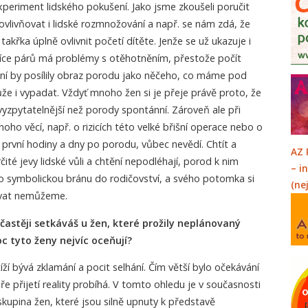
xperiment lidského pokušení. Jako jsme zkoušeli poručit
 ovlivňovat i lidské rozmnožování a např. se nám zdá, že
křka úplně ovlivnit početí dítěte. Jenže se už ukazuje i
 více párů má problémy s otěhotněním, přestože počít
řání by posílily obraz porodu jako něčeho, co máme pod
že i vypadat. Vždyť mnoho žen si je přeje právě proto, že
 vyzpytatelnější než porody spontánní. Zároveň ale při
o věcí, např. o rizicích této velké břišní operace nebo o
 první hodiny a dny po porodu, vůbec nevědí. Chtít a
AZ 
čité jevy lidské vůli a chtění nepodléhají, porod k nim
– i
 i o symbolickou bránu do rodičovství, a svého potomka si
(ne
vat nemůžeme.
častěji setkáváš u žen, které prožily neplánovaný
c tyto ženy nejvíc oceňují?
í bývá zklamání a pocit selhání. Čím větší bylo očekávání
e přijetí reality probíhá. V tomto ohledu je v současnosti
 skupina žen, které jsou silně upnuty k představě