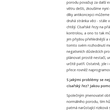
porodu považuji za další e
větru dešti, zkoušíme nyní
díky antikoncepci můžeme ta
druhá stránka věci - stále
chtějí. Císařské řezy na p
kontrolou, a ono to tak mů
jim přijdou přehlednější a
tomto svém rozhodnutí mnoh
negativních důsledcích pro
plánovat prostě nestačí, ur
určitě patří. Ostatně, jde
přece rovněž naprogramo
S jakými problémy se nej
císařský řez? Jakou pomo
Společným jmenovatel obtíž
normálního porodu, tím hůř
patrná narůstající riziková