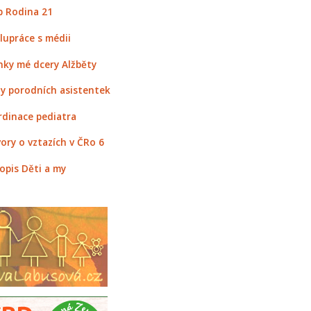
 Rodina 21
lupráce s médii
nky mé dcery Alžběty
y porodních asistentek
rdinace pediatra
ory o vztazích v ČRo 6
opis Děti a my