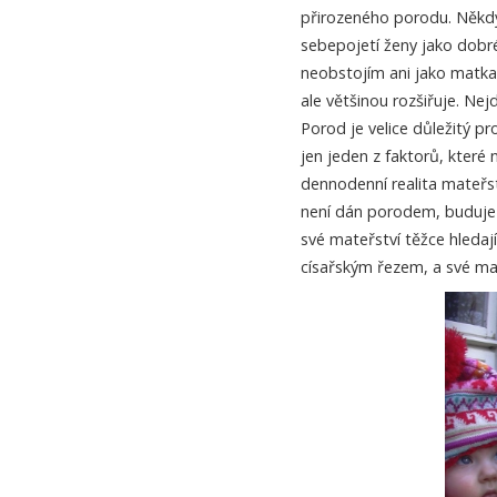
přirozeného porodu. Někdy 
sebepojetí ženy jako dobr
neobstojím ani jako matka
ale většinou rozšiřuje. Nej
Porod je velice důležitý p
jen jeden z faktorů, které 
dennodenní realita mateřst
není dán porodem, buduje s
své mateřství těžce hledaj
císařským řezem, a své mat