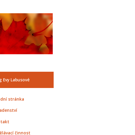
g Evy Labusové
dní stránka
adenství
takt
ělávací činnost