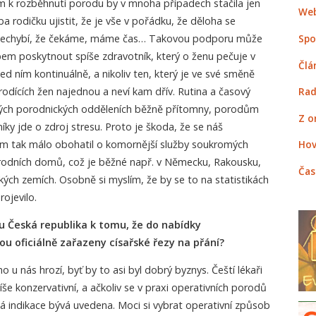
itom k rozběhnutí porodu by v mnoha případech stačila jen
Web
a rodičku ujistit, že je vše v pořádku, že děloha se
c nechybí, že čekáme, máme čas… Takovou podporu může
Spo
 poskytnout spíše zdravotník, který o ženu pečuje v
Člá
d ním kontinuálně, a nikoliv ten, který je ve své směně
 rodících žen najednou a neví kam dřív. Rutina a časový
Rad
ěných porodnických odděleních běžně přítomny, porodům
Z o
níky jde o zdroj stresu. Proto je škoda, že se náš
m tak málo obohatil o komornější služby soukromých
Hov
rodních domů, což je běžné např. v Německu, Rakousku,
Čas
kých zemích. Osobně si myslím, že by se to na statistikách
rojevilo.
u Česká republika k tomu, že do nabídky
u oficiálně zařazeny císařské řezy na přání?
u nás hrozí, byť by to asi byl dobrý byznys. Čeští lékaři
še konzervativní, a ačkoliv se v praxi operativních porodů
ká indikace bývá uvedena. Moci si vybrat operativní způsob