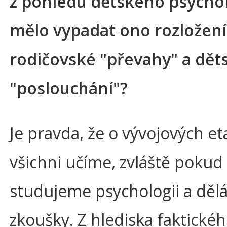
z pohledu dětského psycho
mělo vypadat ono rozložení
rodičovské "převahy" a dě
"poslouchání"?
Je pravda, že o vývojových e
všichni učíme, zvláště pokud
studujeme psychologii a děl
zkoušky. Z hlediska faktickéh