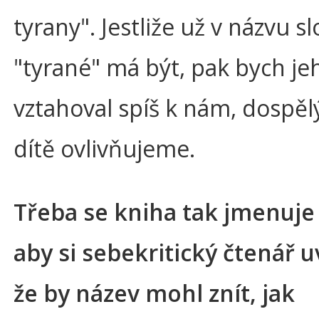
tyrany". Jestliže už v názvu s
"tyrané" má být, pak bych j
vztahoval spíš k nám, dospěl
dítě ovlivňujeme.
Třeba se kniha tak jmenuje
aby si sebekritický čtenář 
že by název mohl znít, jak