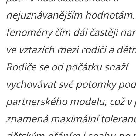
nejuznávanějším hodnotám. 
fenomény čím dál častěji nar
ve vztazích mezi rodiči a dět
Rodiče se od počátku snaží
vychovávat své potomky podl
partnerského modelu, což v 
znamená maximální toleranc
dětským přáním i snahu po