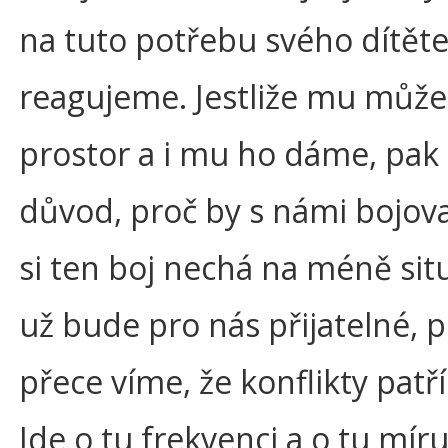
na tuto potřebu svého dítět
reagujeme. Jestliže mu můž
prostor a i mu ho dáme, pa
důvod, proč by s námi bojov
si ten boj nechá na méně situ
už bude pro nás přijatelné, 
přece víme, že konflikty patří
Jde o tu frekvenci a o tu mír