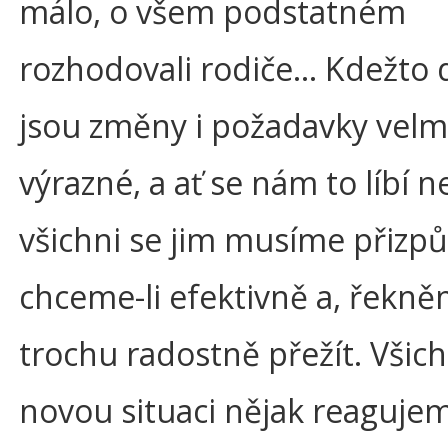
málo, o všem podstatném
rozhodovali rodiče... Kdežto
jsou změny i požadavky velm
výrazné, a ať se nám to líbí n
všichni se jim musíme přizp
chceme-li efektivně a, řekněm
trochu radostně přežít. Všich
novou situaci nějak reaguje