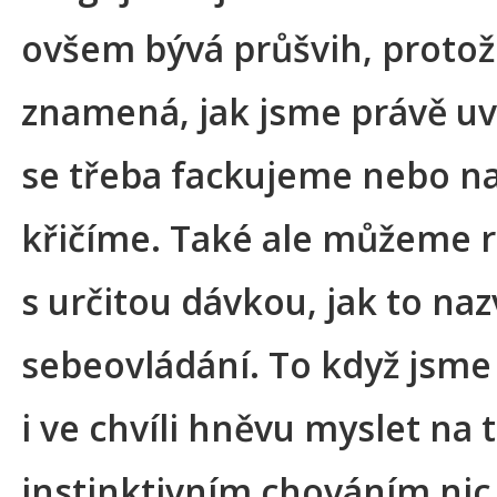
ovšem bývá průšvih, protož
znamená, jak jsme právě uve
se třeba fackujeme nebo n
křičíme. Také ale můžeme 
s určitou dávkou, jak to naz
sebeovládání. To když jsme
i ve chvíli hněvu myslet na t
instinktivním chováním nic