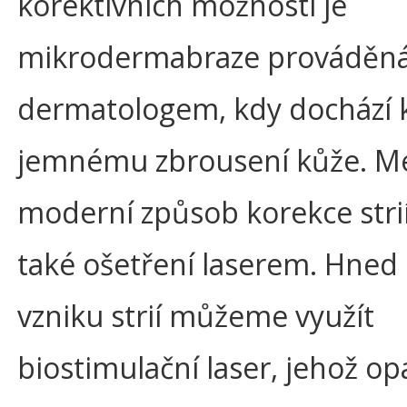
korektivních možností je
mikrodermabraze prováděn
dermatologem, kdy dochází 
jemnému zbrousení kůže. Me
moderní způsob korekce strií
také ošetření laserem. Hned 
vzniku strií můžeme využít
biostimulační laser, jehož o