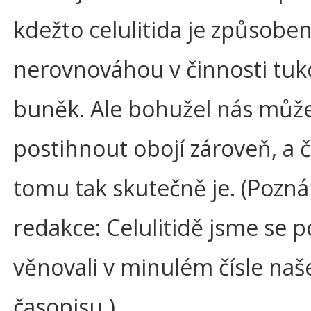
kdežto celulitida je způsobe
nerovnováhou v činnosti tu
buněk. Ale bohužel nás můž
postihnout obojí zároveň, a 
tomu tak skutečně je. (Pozn
redakce: Celulitidě jsme se 
věnovali v minulém čísle na
časopisu.)