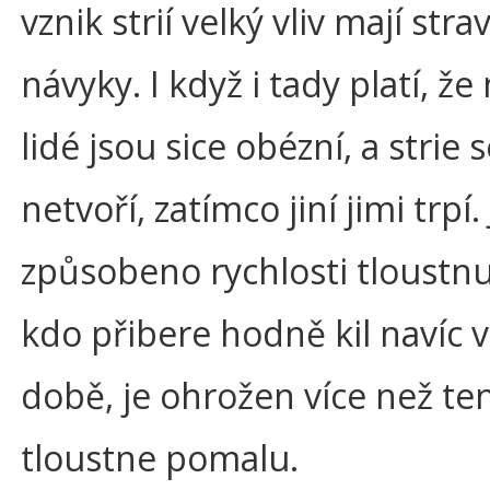
vznik strií velký vliv mají stra
návyky. I když i tady platí, že
lidé jsou sice obézní, a strie 
netvoří, zatímco jiní jimi trpí. 
způsobeno rychlosti tloustnu
kdo přibere hodně kil navíc v
době, je ohrožen více než te
tloustne pomalu.