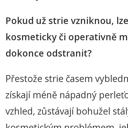
Pokud už strie vzniknou, lze
kosmeticky či operativně mí
dokonce odstranit?
Přestože strie časem vybled
získají méně nápadný perleťo
vzhled, zůstávají bohužel stá
kosmetickým problémem, je