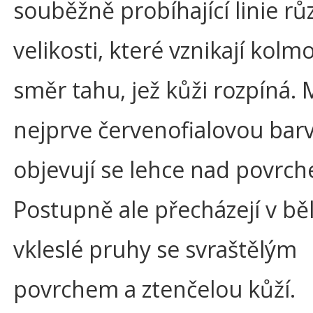
souběžně probíhající linie rů
velikosti, které vznikají kolm
směr tahu, jež kůži rozpíná. M
nejprve červenofialovou bar
objevují se lehce nad povrc
Postupně ale přecházejí v bě
vkleslé pruhy se svraštělým
povrchem a ztenčelou kůží.