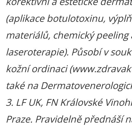
korektivní a estetické derma
(aplikace botulotoxinu, výpl
materiálů, chemický peeling 
laseroterapie). Působí v so
kožní ordinaci (www.zdravaku
také na Dermatovenerologick
3. LF UK, FN Královské Vinoh
Praze. Pravidelně přednáší n