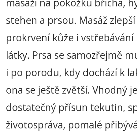
masáží na pokožku břicha, hý
stehen a prsou. Masáž zlepší
prokrvení kůže i vstřebávání
látky. Prsa se samozřejmě m
i po porodu, kdy dochází k la
ona se ještě zvětší. Vhodný j
dostatečný přísun tekutin, s
životospráva, pomalé přibýv