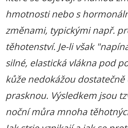
hmotnosti nebo s hormonál
změnami, typickými např. p
těhotenství. Je-li však "napíná
silné, elastická vlákna pod 
kůže nedokážou dostatečně 
prasknou. Výsledkem jsou tzv.
noční můra mnoha těhotnýc
Jak strie vznikají a jak se pro