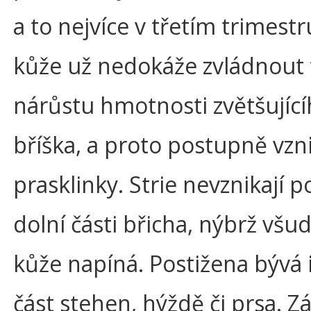
a to nejvíce v třetím trimestr
kůže už nedokáže zvládnout
nárůstu hmotnosti zvětšující
bříška, a proto postupně vzni
prasklinky. Strie nevznikají p
dolní části břicha, nýbrž všu
kůže napíná. Postižena bývá 
část stehen, hýždě či prsa. Zá