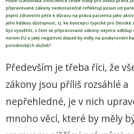
Podle stanoviska zmocněnce české vlády pro lidská práva J
připravované zákony nedostatečně reflektují posun od pate
pojetí zdravotní péče k důrazu na práva pacienta jako akti
jeho lidskou důstojnost, tj. ke koncepci typické pro člensk
bys vysvětlit, v čem se připravované zákony nejvíce odlišují
norem EU a jaký negativní dopad by měly na poskytování k
porodnických služeb?
Především je třeba říci, že v
zákony jsou příliš rozsáhlé a
nepřehledné, je v nich upra
mnoho věcí, které by měly b