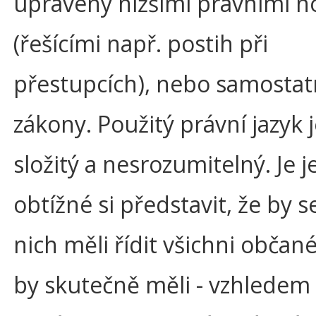
upraveny nižšími právními 
(řešícími např. postih při
přestupcích), nebo samosta
zákony. Použitý právní jazyk je
složitý a nesrozumitelný. Je j
obtížné si představit, že by s
nich měli řídit všichni občan
by skutečně měli - vzhledem