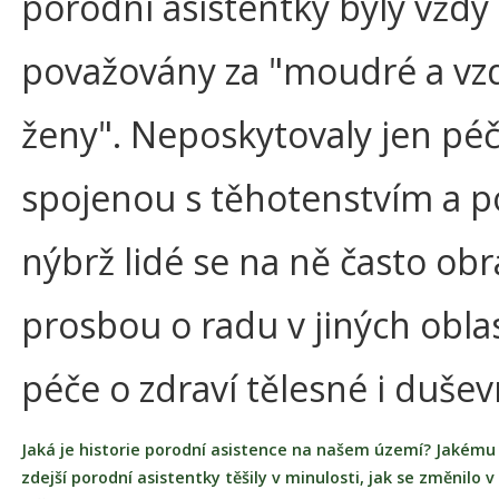
porodní asistentky byly vždy
považovány za "moudré a vz
ženy". Neposkytovaly jen péč
spojenou s těhotenstvím a 
nýbrž lidé se na ně často obra
prosbou o radu v jiných obla
péče o zdraví tělesné i dušev
Jaká je historie porodní asistence na našem území? Jakému
zdejší porodní asistentky těšily v minulosti, jak se změnilo v