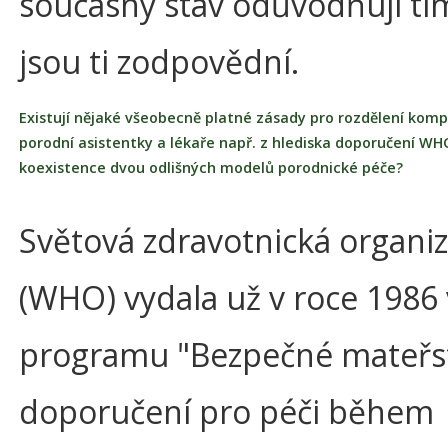
současný stav odůvodňují tím
jsou ti zodpovědní.
Existují nějaké všeobecně platné zásady pro rozdělení kom
porodní asistentky a lékaře např. z hlediska doporučení WH
koexistence dvou odlišných modelů porodnické péče?
Světová zdravotnická organi
(WHO) vydala už v roce 1986 
programu "Bezpečné mateřst
doporučení pro péči během