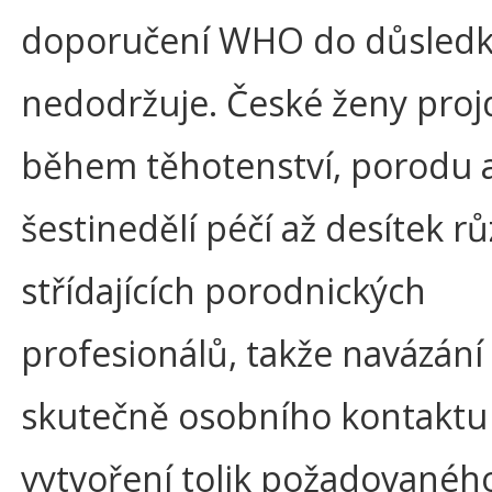
doporučení WHO do důsled
nedodržuje. České ženy pro
během těhotenství, porodu 
šestinedělí péčí až desítek r
střídajících porodnických
profesionálů, takže navázání
skutečně osobního kontaktu
vytvoření tolik požadovanéh