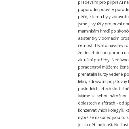
především pro přípravu na
poporodní pobyt v porodnic
péče, kterou byly zdravotní
jsme ji využily pro první 
maminkám hradí po skončen
asistentky v domácím pros
četnosti těchto návštěv ro
že deset dní po porodu na
aktuální potřeby. Nedávno
poradenství můžeme ženám
prenatální kurzy vedené p
lekcí, zdravotní pojišťovny 
posledních letech skutečn
Máme za sebou náročnou do
oblastech a sférách - od s
konzervativních kolegyň, k
nýbrž že nakonec jsou to s
jejich děti nejlepší. Nejča