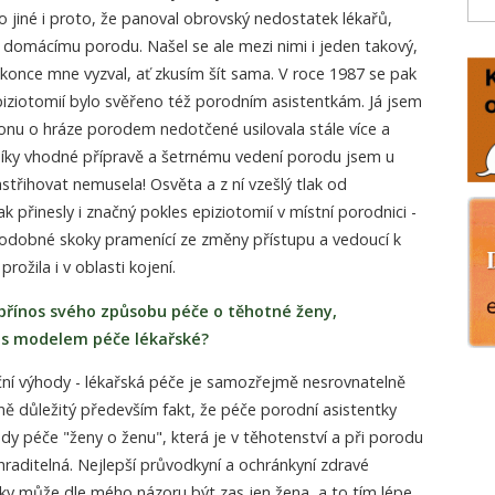
 jiné i proto, že panoval obrovský nedostatek lékařů,
ít k domácímu porodu. Našel se ale mezi nimi i jeden takový,
dokonce mne vyzval, ať zkusím šít sama. V roce 1987 se pak
epiziotomií bylo svěřeno též porodním asistentkám. Já jsem
nu o hráze porodem nedotčené usilovala stále více a
díky vhodné přípravě a šetrnému vedení porodu jsem u
řihovat nemusela! Osvěta a z ní vzešlý tlak od
přinesly i značný pokles epiziotomií v místní porodnici -
odobné skoky pramenící ze změny přístupu a vedoucí k
ožila i v oblasti kojení.
 přínos svého způsobu péče o těhotné ženy,
 s modelem péče lékařské?
ční výhody - lékařská péče je samozřejmě nesrovnatelně
rně důležitý především fakt, že péče porodní asistentky
y péče "ženy o ženu", která je v těhotenství a při porodu
aditelná. Nejlepší průvodkyní a ochránkyní zdravé
čky může dle mého názoru být zas jen žena, a to tím lépe,