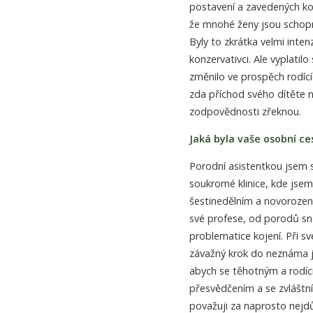
postavení a zavedených kom
že mnohé ženy jsou schopn
Byly to zkrátka velmi inte
konzervativci. Ale vyplatil
změnilo ve prospěch rodíc
zda příchod svého dítěte 
zodpovědnosti zřeknou.
Jaká byla vaše osobní ce
Porodní asistentkou jsem s
soukromé klinice, kde jsem
šestinedělním a novorozene
své profese, od porodů sn
problematice kojení. Při 
závažný krok do neznáma j
abych se těhotným a rodí
přesvědčením a se zvláštn
považuji za naprosto nejdů