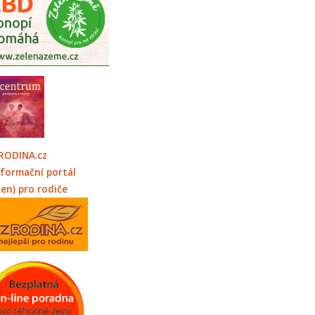
RODINA.cz
nformační portál
jen) pro rodiče