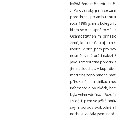
každá žena měla mít ještě 
... Po dva roky jsem se zam
porodnice i po ambulantní
roce 1986 jsme s kolegyní 
která se postupně rozrůstal
Osamostatnění mi přineslo
ženě, kterou ošetřuji, a nik
rodiče. V nich jsem pro svou
nesmějí v mé práci nalézt 
jako samostatná porodní a
jim naslouchat. A kupodivu
medicíně toho mnohé matky 
přirozené a na klinikách n
informace o bylinkách, ho
byla velmi vděčná... Pozdě
tří dětí, jsem se ještě hor
svými porody svobodně a b
nezbaví. Začala jsem např