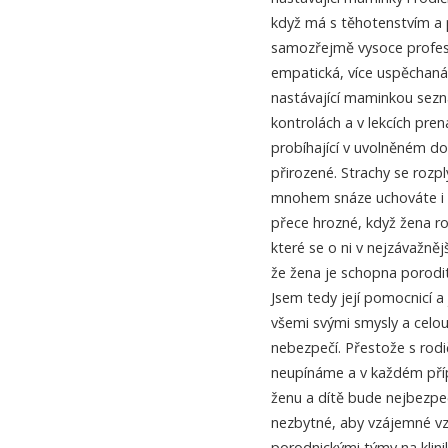
když má s těhotenstvím a 
samozřejmě vysoce profesi
empatická, více uspěchaná
nastávající maminkou sezná
kontrolách a v lekcích pren
probíhající v uvolněném d
přirozené. Strachy se roz
mnohem snáze uchováte i pro
přece hrozné, když žena r
které se o ni v nejzávažnější
že žena je schopna porodi
Jsem tedy její pomocnicí a 
všemi svými smysly a celou
nebezpečí. Přestože s rodi
neupínáme a v každém příp
ženu a dítě bude nejbezpeč
nezbytné, aby vzájemné v
porodnickými týmy na kliniká