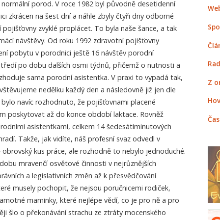
 normální porod. V roce 1982 byl původně desetidenní
Web
i zkrácen na šest dní a náhle zbyly čtyři dny odborné
Spo
 pojišťovny zvyklé proplácet. To byla naše šance, a tak
domácí návštěvy. Od roku 1992 zdravotní pojišťovny
Člá
í pobytu v porodnici ještě 16 návštěv porodní
Rad
tředí po dobu dalších osmi týdnů, přičemž o nutnosti a
zhoduje sama porodní asistentka. V praxi to vypadá tak,
Z o
vštěvujeme nedělku každý den a následovně již jen dle
Hov
 bylo navíc rozhodnuto, že pojišťovnami placené
 poskytovat až do konce období laktace. Rovněž
Čas
orodními asistentkami, celkem 14 šedesátiminutových
hradí. Takže, jak vidíte, náš profesní svaz odvedl v
ě obrovský kus práce, ale rozhodně to nebylo jednoduché.
bu mravenčí osvětové činnosti v nejrůznějších
právních a legislativních změn až k přesvědčování
teré musely pochopit, že nejsou poručnicemi rodiček,
amotné maminky, které nejlépe vědí, co je pro ně a pro
stěji šlo o překonávání strachu ze ztráty mocenského