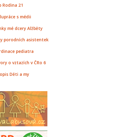
 Rodina 21
lupráce s médii
nky mé dcery Alžběty
y porodních asistentek
rdinace pediatra
ory o vztazích v ČRo 6
opis Děti a my