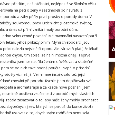
dávno předtím, než otěhotní, nejlépe už ve školním věku!
ěřovala na péči o ženy v šestinedělí po návratu z
m porodu a záhy přišly první prosby o porody doma. V
založily soukromou praxi Erdenlicht (Pozemské světlo),
a, a dnes už při ní vzniká i malý porodní dům...
 jedno velmi cenné poznání: Mé maximální nasazení patří
oliv lékaři, jehož příkazy plním. Mými chlebodárci jsou
 práci nalezla nejsilnější oporu. Ale zároveň platí, že lékaři
žádnou chybu, tím spíše, že na ni možná číhají. Teprve
sistentka jsem se naučila ženám důvěřovat a skutečně
 jsem se od nich také hodně poučila. Např. o přírodní
věděly víc než já. Velmi mne inspirovalo též jejich
evídané chování při porodu. Rychle jsem doplňovala své
meopatii a aromaterapii a za každé nové poznání jsem
ji, nesmírně posílena zkušeností z porodů mých vlastních
livěji začala zasazovat o to, aby naše ženy mohly procházet
ez zbytečných jizev, kterých se pak už do konce života
. hodně usilovat o to, abych svým rodičkám nemusela