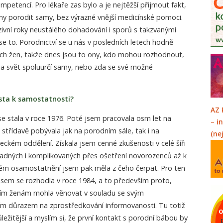
petencí. Pro lékaře zas bylo a je nejtěžší přijmout fakt,
y porodit samy, bez výrazné vnější medicínské pomoci.
nzivní roky neustálého dohadování i sporů s takzvanými
o se to. Porodnictví se u nás v posledních letech hodně
ích žen, takže dnes jsou to ony, kdo mohou rozhodnout,
na svět spoluurčí samy, nebo zda se své možné
sta k samostatnosti?
AZ 
e stala v roce 1976. Poté jsem pracovala osm let na
– i
 střídavě pobývala jak na porodním sále, tak i na
(ne
ckém oddělení. Získala jsem cenné zkušenosti v celé šíři
adných i komplikovaných přes ošetření novorozenců až k
svém osamostatnění jsem pak měla z čeho čerpat. Pro ten
sem se rozhodla v roce 1984, a to především proto,
cím ženám mohla věnovat v souladu se svým
ím důrazem na zprostředkování informovanosti. Tu totiž
ležitější a myslím si, že první kontakt s porodní bábou by