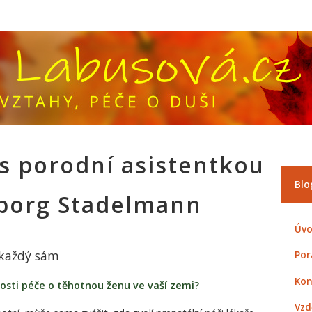
s porodní asistentkou
Blo
borg Stadelmann
Úvo
 každý sám
Por
Kon
osti péče o těhotnou ženu ve vaší zemi?
Vzd