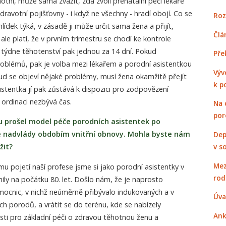
ní, může sama zvážit, zda zvolí prenatální péči lékaře
ravotní pojišťovny - i když ne všechny - hradí obojí. Co se
Roz
ídek týká, v zásadě ji může určit sama žena a přijít,
Člá
 ale platí, že v prvním trimestru se chodí ke kontrole
 týdne těhotenství pak jednou za 14 dní. Pokud
Pře
roblémů, pak je volba mezi lékařem a porodní asistentkou
Výv
d se objeví nějaké problémy, musí žena okamžitě přejít
k p
istentka jí pak zůstává k dispozici pro zodpovězení
 ordinaci nezbývá čas.
Na 
por
u prošel model péče porodních asistentek po
é nadvlády obdobím vnitřní obnovy. Mohla byste nám
Dep
v s
žit?
Mez
mu pojetí naší profese jsme si jako porodní asistentky v
rod
y na počátku 80. let. Došlo nám, že je naprosto
ocnic, v nichž neúměrně přibývalo indukovaných a v
Úva
ch porodů, a vrátit se do terénu, kde se nabízely
Ank
ti pro základní péči o zdravou těhotnou ženu a