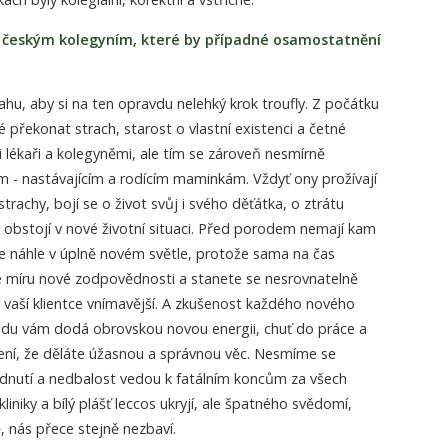
 českým kolegyním, které by případné osamostatnění
hu, aby si na ten opravdu nelehký krok troufly. Z počátku
řekonat strach, starost o vlastní existenci a četné
i lékaři a kolegyněmi, ale tím se zároveň nesmírně
m - nastávajícím a rodícím maminkám. Vždyť ony prožívají
trachy, bojí se o život svůj i svého děťátka, o ztrátu
k obstojí v nové životní situaci. Před porodem nemají kam
te náhle v úplně novém světle, protože sama na čas
títe míru nové zodpovědnosti a stanete se nesrovnatelně
k vaší klientce vnímavější. A zkušenost každého nového
u vám dodá obrovskou novou energii, chuť do práce a
ní, že děláte úžasnou a správnou věc. Nesmíme se
odnutí a nedbalost vedou k fatálním koncům za všech
liniky a bílý plášť leccos ukryjí, ale špatného svědomí,
 nás přece stejně nezbaví.