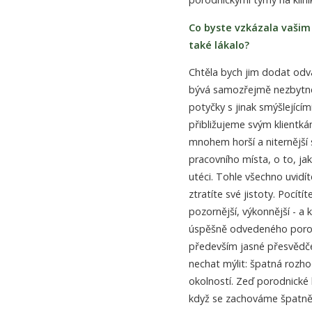
Co byste vzkázala vašim
také lákalo?
Chtěla bych jim dodat odva
bývá samozřejmě nezbytné p
potyčky s jinak smýšlejícím
přibližujeme svým klientká
mnohem horší a niternější s
pracovního místa, o to, ja
utéci. Tohle všechno uvidí
ztratíte své jistoty. Pocí
pozornější, výkonnější - a 
úspěšně odvedeného porod
především jasné přesvědče
nechat mýlit: špatná rozh
okolností. Zeď porodnické k
když se zachováme špatně,