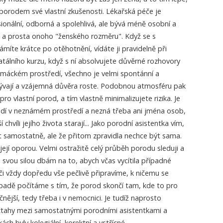
porodem své vlastní zkušenosti. Lékařská péče je
onální, odborná a spolehlivá, ale bývá méně osobní a
 a prosta onoho "ženského rozměru". Když se s
míte krátce po otěhotnění, vídáte ji pravidelně při
atálního kurzu, když s ní absolvujete důvěrné rozhovory
omáckém prostředí, všechno je velmi spontánní a
plývají a vzájemná důvěra roste. Podobnou atmosféru pak
 vlastní porod, a tím vlastně minimalizujete rizika. Je
odí v neznámém prostředí a nezná třeba ani jména osob,
 chvíli jejího života starají... Jako porodní asistentka vím,
t samostatně, ale že přitom zpravidla nechce být sama.
její oporou. Velmi ostražitě celý průběh porodu sleduji a
 svou silou dbám na to, abych včas vycítila případné
či vždy dopředu vše pečlivě připravíme, k ničemu se
adě počítáme s tím, že porod skončí tam, kde to pro
nější, tedy třeba i v nemocnici. Je tudíž naprosto
ztahy mezi samostatnými porodními asistentkami a
ch byly kolegiální, korektní a vstřícné.