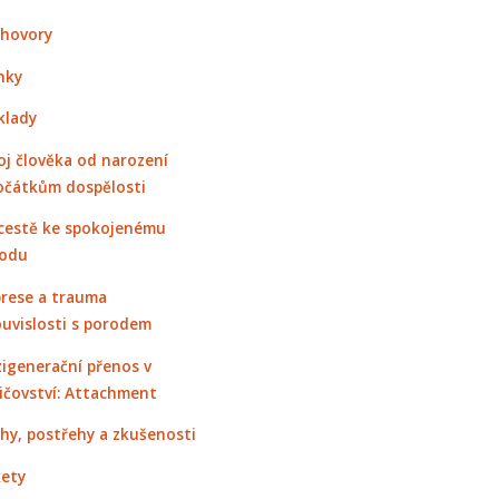
hovory
nky
klady
oj člověka od narození
očátkům dospělosti
cestě ke spokojenému
odu
rese a trauma
ouvislosti s porodem
igenerační přenos v
ičovství: Attachment
hy, postřehy a zkušenosti
ety