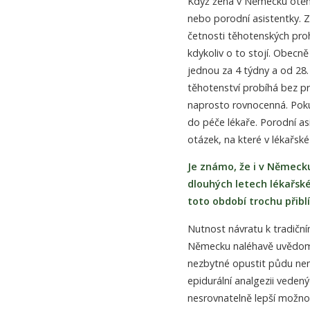
Když žena v Německu otěhot
nebo porodní asistentky. Zd
četnosti těhotenských prohl
kdykoliv o to stojí. Obecně
jednou za 4 týdny a od 28.
těhotenství probíhá bez p
naprosto rovnocenná. Poku
do péče lékaře. Porodní as
otázek, na které v lékařské
Je známo, že i v Německ
dlouhých letech lékařsk
toto období trochu přiblí
Nutnost návratu k tradiční
Německu naléhavě uvědomil
nezbytné opustit půdu nem
epidurální analgezii vedený
nesrovnatelně lepší možnos