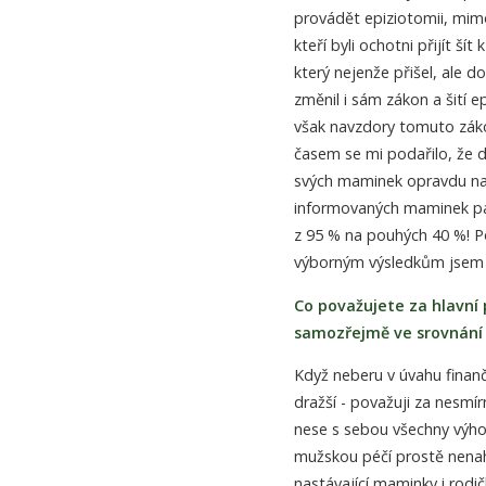
provádět epiziotomii, mimo
kteří byli ochotni přijít š
který nejenže přišel, ale 
změnil i sám zákon a šití 
však navzdory tomuto záko
časem se mi podařilo, že 
svých maminek opravdu nast
informovaných maminek pak 
z 95 % na pouhých 40 %! P
výborným výsledkům jsem pr
Co považujete za hlavní
samozřejmě ve srovnání
Když neberu v úvahu finan
dražší - považuji za nesmí
nese s sebou všechny výhod
mužskou péčí prostě nenahr
nastávající maminky i rodi