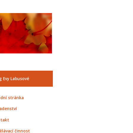
g Evy Labusové
dní stránka
adenství
takt
ělávací činnost