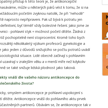
trný přístup k této teorii je, že antikoncepční
 nasáváme, může u některých párů vést k tomu, že si na
nežádoucím početím zvyknou natolik, že při "nehodě"
tě naprosto nepřipraveni. Pak už bývá k potratu jen
 definitivní, byť téměř vždy bolestné řešení. Jaksi jsme ze
ovnici - pohlavní styk = možnost početí dítěte. Žádná z
otiž pochopitelně není stoprocentní. Kromě toho bych
rozsáhlý několikaletý výzkum profesorů gynekologie a
e jako jeden z důvodů snižujícího se počtu potratů uvádí
ociologická situace. Lidé obecně začínají s pohlavním
 uzavírají v zralejším věku a v menší míře než kdykoliv
ě se také snižuje lidská plodnost jako taková.
pekty vnáší dle vašeho názoru antikoncepce do
olečenského života?
icky, smyslem antikoncepce je pohlavní uspokojení s
í dítěte. Antikoncepce vnáší do pohlavního aktu prvek
účastněných partnerů. Obávám se, že antikoncepce tak v