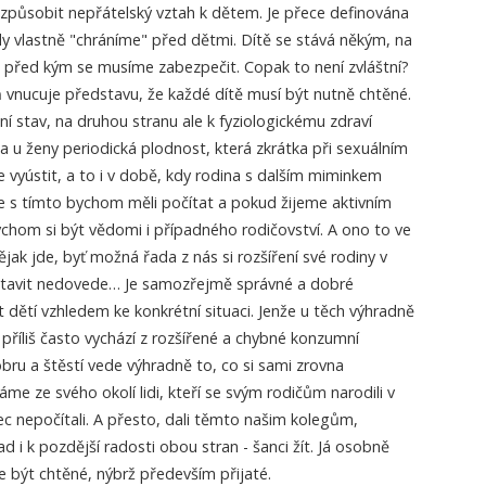
působit nepřátelský vztah k dětem. Je přece definována
y vlastně "chráníme" před dětmi. Dítě se stává někým, na
 před kým se musíme zabezpečit. Copak to není zvláštní?
vnucuje představu, že každé dítě musí být nutně chtěné.
ní stav, na druhou stranu ale k fyziologickému zdraví
 a u ženy periodická plodnost, která zkrátka při sexuálním
e vyústit, a to i v době, kdy rodina s dalším miminkem
e s tímto bychom měli počítat a pokud žijeme aktivním
chom si být vědomi i případného rodičovství. A ono to ve
jak jde, byť možná řada z nás si rozšíření své rodiny v
tavit nedovede… Je samozřejmě správné a dobré
ětí vzhledem ke konkrétní situaci. Jenže u těch výhradně
 příliš často vychází z rozšířené a chybné konzumní
ru a štěstí vede výhradně to, co si sami zrovna
me ze svého okolí lidi, kteří se svým rodičům narodili v
ec nepočítali. A přesto, dali těmto našim kolegům,
 i k pozdější radosti obou stran - šanci žít. Já osobně
e být chtěné, nýbrž především přijaté.