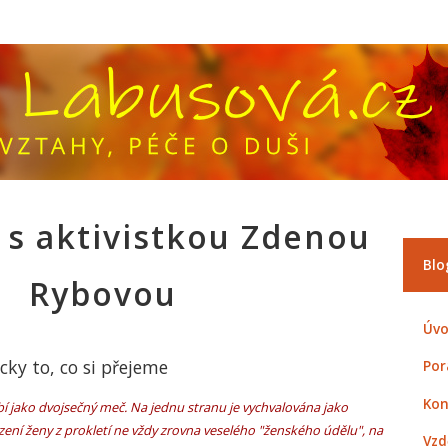
 s aktivistkou Zdenou
Blo
Rybovou
Úvo
cky to, co si přejeme
Por
Kon
jako dvojsečný meč. Na jednu stranu je vychvalována jako
ení ženy z prokletí ne vždy zrovna veselého "ženského údělu", na
Vzd