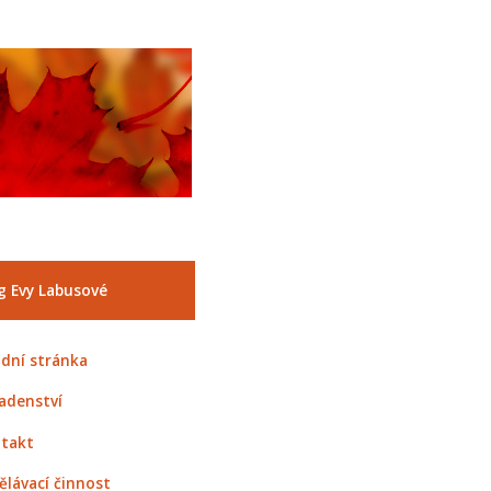
g Evy Labusové
dní stránka
adenství
takt
ělávací činnost