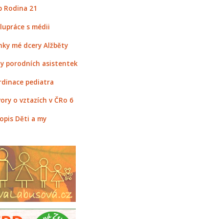
 Rodina 21
lupráce s médii
nky mé dcery Alžběty
y porodních asistentek
rdinace pediatra
ory o vztazích v ČRo 6
opis Děti a my