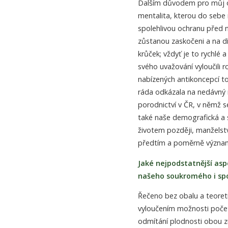
Dalším důvodem pro můj opa
mentalita, kterou do sebe
spolehlivou ochranu před 
zůstanou zaskočeni a na dí
krůček; vždyť je to rychlé a
svého uvažování vyloučili r
nabízených antikoncepcí t
ráda odkázala na nedávný 
porodnictví v ČR, v němž s
také naše demografická a s
životem později, manželství
předtím a poměrně významn
Jaké nejpodstatnější as
našeho soukromého i sp
Řečeno bez obalu a teoret
vyloučením možnosti počet
odmítání plodnosti obou z