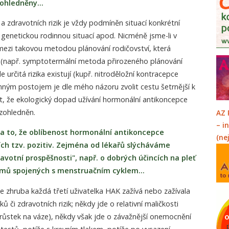
zohledněny…
a zdravotních rizik je vždy podmíněn situací konkrétní
 genetickou rodinnou situací apod. Nicméně jsme-li v
mezi takovou metodou plánování rodičovství, která
ka (např. symptotermální metoda přirozeného plánování
 určitá rizika existují (kupř. nitroděložní kontracepce
ým postojem je dle mého názoru zvolit cestu šetrnější k
ct, že ekologický dopad užívání hormonální antikoncepce
zohledněn.
AZ 
– i
to, že oblíbenost hormonální antikoncepce
(ne
jích tzv. pozitiv. Zejména od lékařů slýcháváme
avotní prospěšnosti", např. o dobrých účincích na pleť
émů spojených s menstruačním cyklem…
že zhruba každá třetí uživatelka HAK zažívá nebo zažívala
 či zdravotních rizik; někdy jde o relativní maličkosti
řírůstek na váze), někdy však jde o závažnější onemocnění