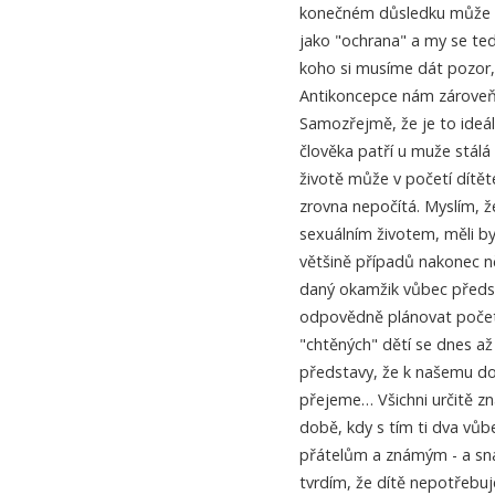
konečném důsledku může z
jako "ochrana" a my se ted
koho si musíme dát pozor,
Antikoncepce nám zároveň 
Samozřejmě, že je to ideál
člověka patří u muže stálá
životě může v početí dítět
zrovna nepočítá. Myslím, ž
sexuálním životem, měli by
většině případů nakonec ně
daný okamžik vůbec předs
odpovědně plánovat počet d
"chtěných" dětí se dnes až
představy, že k našemu dob
přejeme… Všichni určitě zná
době, kdy s tím ti dva vůb
přátelům a známým - a snad
tvrdím, že dítě nepotřebuj