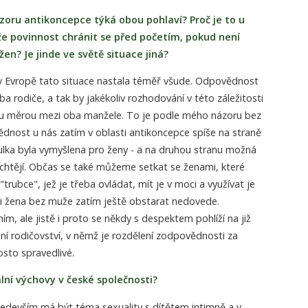
zoru antikoncepce týká obou pohlaví? Proč je to u
že povinnost chránit se před početím, pokud není
žen? Je jinde ve světě situace jiná?
 Evropě tato situace nastala téměř všude. Odpovědnost
a rodiče, a tak by jakékoliv rozhodování v této záležitosti
ou měrou mezi oba manžele. To je podle mého názoru bez
ědnost u nás zatím v oblasti antikoncepce spíše na straně
ulka byla vymyšlena pro ženy - a na druhou stranu možná
 chtějí. Občas se také můžeme setkat se ženami, které
rubce", jež je třeba ovládat, mít je v moci a využívat je
 si žena bez muže zatím ještě obstarat nedovede.
, ale jistě i proto se někdy s despektem pohlíží na již
í rodičovství, v němž je rozdělení zodpovědnosti za
osto spravedlivé.
lní výchovy v české společnosti?
především má být téma sexuality s dítětem intimně a v