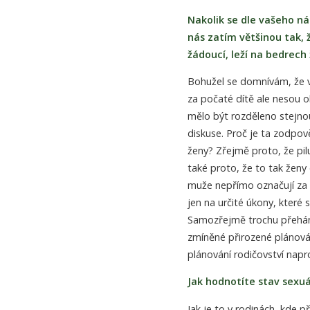
Nakolik se dle vašeho ná
nás zatím většinou tak, 
žádoucí, leží na bedrech 
Bohužel se domnívám, že v
za počaté dítě ale nesou ob
mělo být rozděleno stejn
diskuse. Proč je ta zodpov
ženy? Zřejmě proto, že pil
také proto, že to tak ženy
muže nepřímo označují za "t
jen na určité úkony, které
Samozřejmě trochu přeháním
zmíněné přirozené plánován
plánování rodičovství napr
Jak hodnotíte stav sexuá
Jak je to v rodinách, kde 