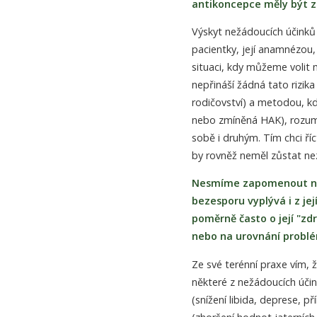
antikoncepce měly být 
Výskyt nežádoucích účinků 
pacientky, její anamnézou,
situaci, kdy můžeme volit 
nepřináší žádná tato rizi
rodičovství) a metodou, kde
nebo zmíněná HAK), rozumn
sobě i druhým. Tím chci ří
by rovněž neměl zůstat ne
Nesmíme zapomenout na 
bezesporu vyplývá i z je
poměrně často o její "zdr
nebo na urovnání probl
Ze své terénní praxe vím, 
některé z nežádoucích účinků
(snížení libida, deprese, p