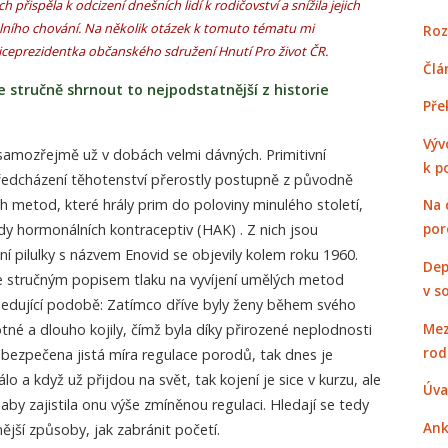
řispěla k odcizení dnešních lidí k rodičovství a snížila jejich
lního chování. Na několik otázek k tomuto tématu mi
Roz
ceprezidentka občanského sdružení Hnutí Pro život ČR.
Člá
 stručně shrnout to nejpodstatnější z historie
Pře
Výv
 samozřejmě už v dobách velmi dávných. Primitivní
k p
edcházení těhotenství přerostly postupně z původně
 metod, které hrály prim do poloviny minulého století,
Na 
por
y hormonálních kontraceptiv (HAK) . Z nich jsou
rvní pilulky s názvem Enovid se objevily kolem roku 1960.
Dep
 stručným popisem tlaku na vyvíjení umělých metod
v s
ledující podobě: Zatímco dříve byly ženy během svého
Mez
tné a dlouho kojily, čímž byla díky přirozené neplodnosti
rod
bezpečena jistá míra regulace porodů, tak dnes je
álo a když už přijdou na svět, tak kojení je sice v kurzu, ale
Úva
 aby zajistila onu výše zmíněnou regulaci. Hledají se tedy
Ank
ější způsoby, jak zabránit početí.