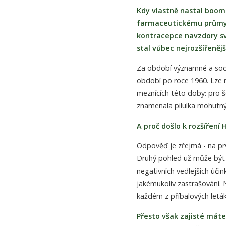
Kdy vlastně nastal boom 
farmaceutickému průmys
kontracepce navzdory s
stal vůbec nejrozšířeněj
Za období významné a socio
období po roce 1960. Lze m
meznících této doby: pro š
znamenala pilulka mohutný 
A proč došlo k rozšíření 
Odpověď je zřejmá - na prv
Druhý pohled už může být 
negativních vedlejších účin
jakémukoliv zastrašování. N
každém z příbalových leták
Přesto však zajisté máte