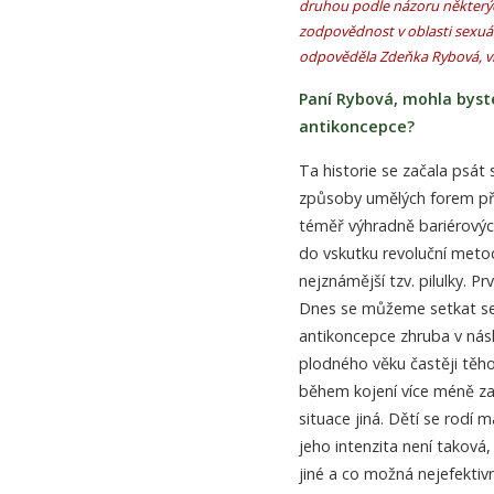
druhou podle názoru některých p
zodpovědnost v oblasti sexuá
odpověděla Zdeňka Rybová, vi
Paní Rybová, mohla byste
antikoncepce?
Ta historie se začala psát
způsoby umělých forem př
téměř výhradně bariérových
do vskutku revoluční metod
nejznámější tzv. pilulky. P
Dnes se můžeme setkat se
antikoncepce zhruba v nás
plodného věku častěji těho
během kojení více méně za
situace jiná. Dětí se rodí m
jeho intenzita není taková,
jiné a co možná nejefektivn