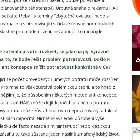
 testů, potíže s krevním tlakem, potíže po vysazení
 plánovaného těhotenství). Urputná snaha o reklamu HAK
e setkáte třeba i s termíny "zbytečná ovulace" nebo s
struace a s ní související střídavé úrovně hormonálních
 vlastně pro moderní ženu nežádoucí. To mi přijde
zažívala prvotní rozkvět, se jako na její výrazné
 to, že bude řešit problém potratovosti. Došlo k
 antikoncepce snížit potratovost konkrétně v ČR?
jící se počet provedených umělých potratů může rozšíření
Pro mne to však zůstává polemickou teorií, a to hned z
ilnějším je, že působením některých metod antikoncepce,
íska a také HAK, může dojít k početí a ranému potratu
kový potrat může zůstat naprosto nepozorovaný, a tak se
istikách nepočítá. Nicméně výsledek působení výše
edku de facto nezadá s miniinterrupcí nebo klasickou
 zásahu tu také zůstane jeden násilně zmařený lidský život.