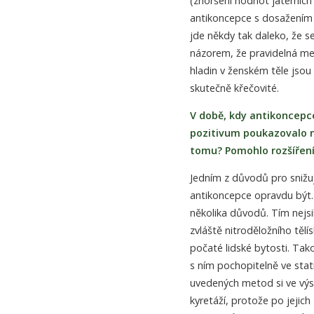
(zhoršení hodnot jaterních
antikoncepce s dosažením
jde někdy tak daleko, že s
názorem, že pravidelná men
hladin v ženském těle jsou
skutečně křečovité.
V době, kdy antikoncepce 
pozitivum poukazovalo na
tomu? Pomohlo rozšíření
Jedním z důvodů pro snižu
antikoncepce opravdu být. 
několika důvodů. Tím nejs
zvláště nitroděložního těl
počaté lidské bytosti. Ta
s ním pochopitelně ve stat
uvedených metod si ve výsl
kyretáží, protože po jejich