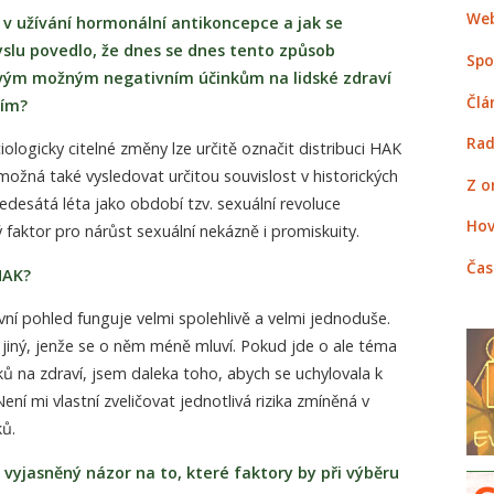
Web
v užívání hormonální antikoncepce a jak se
lu povedlo, že dnes se dnes tento způsob
Spo
vým možným negativním účinkům na lidské zdraví
Člá
ším?
Rad
logicky citelné změny lze určitě označit distribuci HAK
ožná také vysledovat určitou souvislost v historických
Z o
edesátá léta jako období tzv. sexuální revoluce
Hov
faktor pro nárůst sexuální nekázně i promiskuity.
Čas
HAK?
ní pohled funguje velmi spolehlivě a velmi jednoduše.
jiný, jenže se o něm méně mluví. Pokud jde o ale téma
ků na zdraví, jsem daleka toho, abych se uchylovala k
ení mi vlastní zveličovat jednotlivá rizika zmíněná v
ů.
 vyjasněný názor na to, které faktory by při výběru