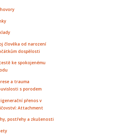
hovory
nky
klady
oj člověka od narození
očátkům dospělosti
cestě ke spokojenému
odu
rese a trauma
ouvislosti s porodem
igenerační přenos v
ičovství: Attachment
hy, postřehy a zkušenosti
ety