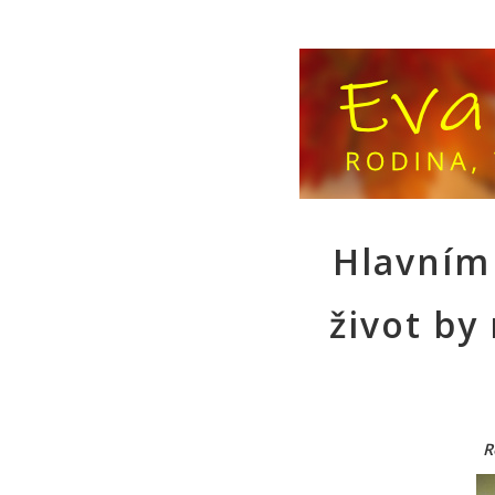
Hlavním
život by
R