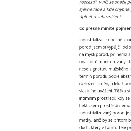
rozcestí", v níž se snažil 
zjevně tápe a kde chybné 
úplného sebezničení.
Co přesně míníte pojmem
Industrializace obecně zna
porod jsem si vypůjčil od
na mysli porod, při němž s
ona i dítě monitorovány str
nese signaturu mužského li
termín porodu podle abstra
rozložení směn, a lékař po
vlastního uvážení. Těžko si
intimním prostředí, kdy se
hektickém prostředí nemocn
Industrializovaný porod je 
matky, aniž by se přitom br
duch, který v tomto těle p