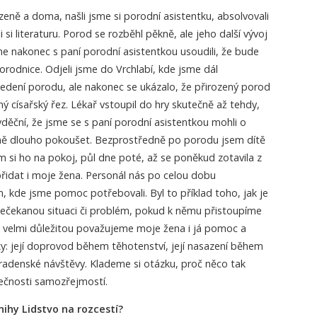
zeně a doma, našli jsme si porodní asistentku, absolvovali
 si literaturu. Porod se rozběhl pěkně, ale jeho další vývoj
me nakonec s paní porodní asistentkou usoudili, že bude
rodnice. Odjeli jsme do Vrchlabí, kde jsme dál
edení porodu, ale nakonec se ukázalo, že přirozený porod
císařský řez. Lékař vstoupil do hry skutečně až tehdy,
vděční, že jsme se s paní porodní asistentkou mohli o
ně dlouho pokoušet. Bezprostředně po porodu jsem dítě
m si ho na pokoj, půl dne poté, až se poněkud zotavila z
řidat i moje žena. Personál nás po celou dobu
 kde jsme pomoc potřebovali. Byl to příklad toho, jak je
ečekanou situaci či problém, pokud k němu přistoupíme
a velmi důležitou považujeme moje žena i já pomoc a
y: její doprovod během těhotenství, její nasazení během
radenské návštěvy. Klademe si otázku, proč něco tak
lečnosti samozřejmostí.
nihy Lidstvo na rozcestí?