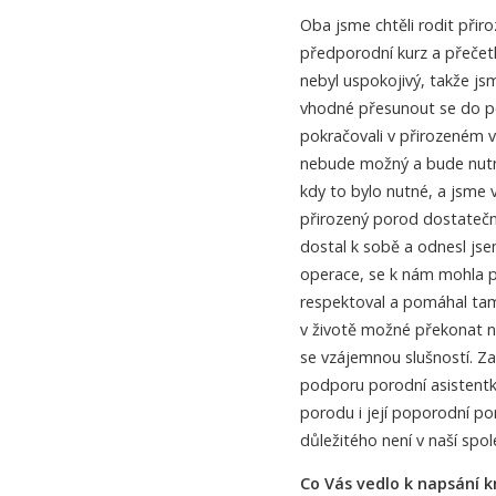
Oba jsme chtěli rodit přiro
předporodní kurz a přečetli
nebyl uspokojivý, takže js
vhodné přesunout se do po
pokračovali v přirozeném v
nebude možný a bude nutný 
kdy to bylo nutné, a jsme 
přirozený porod dostateč
dostal k sobě a odnesl jse
operace, se k nám mohla p
respektoval a pomáhal tam,
v životě možné překonat n
se vzájemnou slušností. Z
podporu porodní asistentk
porodu i její poporodní po
důležitého není v naší spo
Co Vás vedlo k napsání k