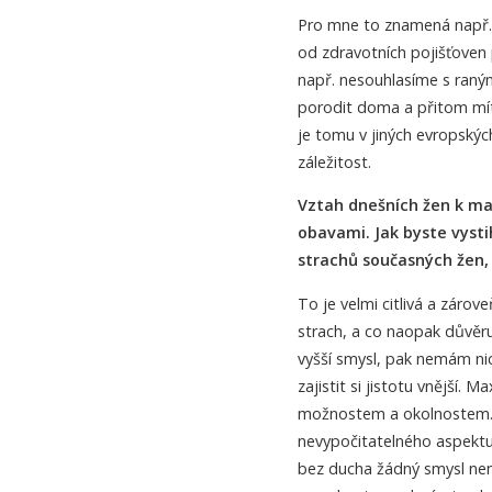
Pro mne to znamená např.
od zdravotních pojišťoven 
např. nesouhlasíme s ran
porodit doma a přitom mít
je tomu v jiných evropskýc
záležitost.
Vztah dnešních žen k ma
obavami. Jak byste vyst
strachů současných žen, r
To je velmi citlivá a záro
strach, a co naopak důvěru 
vyšší smysl, pak nemám nic
zajistit si jistotu vnější.
možnostem a okolnostem. J
nevypočitatelného aspektu
bez ducha žádný smysl nemá