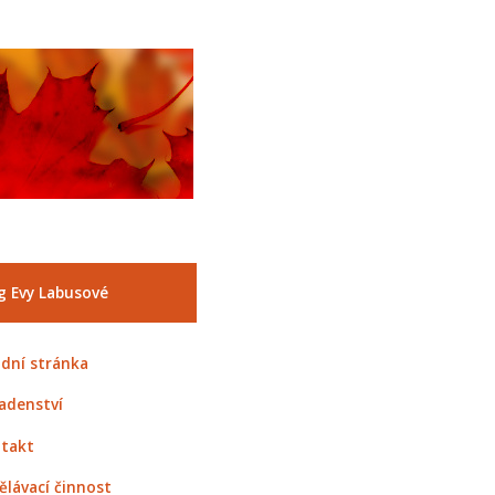
g Evy Labusové
dní stránka
adenství
takt
ělávací činnost