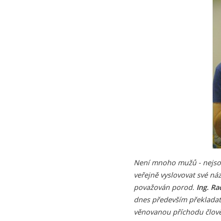
Není mnoho mužů - nejsou-
veřejně vyslovovat své náz
považován porod.
Ing. Ra
dnes především překladate
věnovanou příchodu člověk