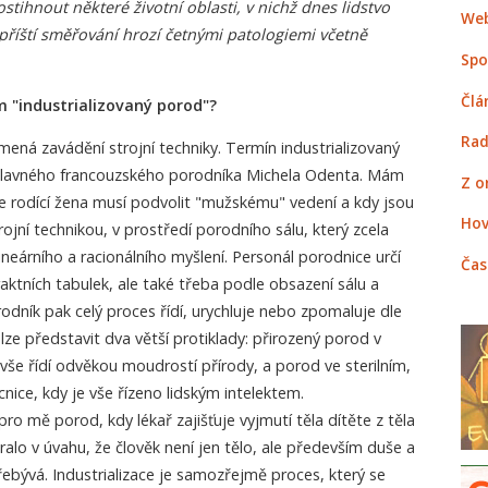
postihnout některé životní oblasti, v nichž dnes lidstvo
Web
příští směřování hrozí četnými patologiemi včetně
Spo
Člá
 "industrializovaný porod"?
Rad
mená zavádění strojní techniky. Termín industrializovaný
 slavného francouzského porodníka Michela Odenta. Mám
Z o
e rodící žena musí podvolit "mužskému" vedení a kdy jsou
Hov
ojní technikou, v prostředí porodního sálu, který zcela
neárního a racionálního myšlení. Personál porodnice určí
Čas
ktních tabulek, ale také třeba podle obsazení sálu a
rodník pak celý proces řídí, urychluje nebo zpomaluje dle
 lze představit dva větší protiklady: přirozený porod v
 vše řídí odvěkou moudrostí přírody, a porod ve sterilním,
ice, kdy je vše řízeno lidským intelektem.
pro mě porod, kdy lékař zajišťuje vyjmutí těla dítěte z těla
alo v úvahu, že člověk není jen tělo, ale především duše a
řebývá. Industrializace je samozřejmě proces, který se