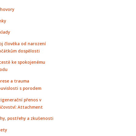
hovory
nky
klady
oj člověka od narození
očátkům dospělosti
cestě ke spokojenému
odu
rese a trauma
ouvislosti s porodem
igenerační přenos v
ičovství: Attachment
hy, postřehy a zkušenosti
ety