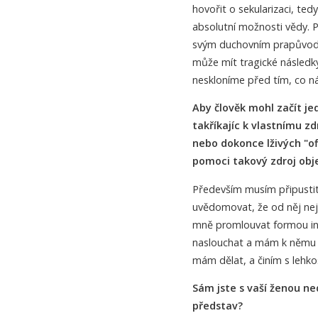
hovořit o sekularizaci, ted
absolutní možnosti vědy. Po
svým duchovním prapůvodem
může mít tragické následk
neskloníme před tím, co n
Aby člověk mohl začít je
takříkajíc k vlastnímu zd
nebo dokonce lživých "o
pomoci takový zdroj obje
Především musím připustit,
uvědomovat, že od něj nej
mně promlouvat formou intu
naslouchat a mám k němu d
mám dělat, a činím s lehkos
Sám jste s vaší ženou ned
představ?