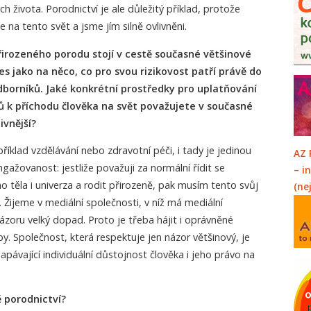
 života. Porodnictví je ale důležitý příklad, protože
na tento svět a jsme jím silně ovlivněni.
irozeného porodu stojí v cestě současné většinové
es jako na něco, co pro svou rizikovost patří právě do
borníků. Jaké konkrétní prostředky pro uplatňování
ů k příchodu člověka na svět považujete v současné
ivnější?
příklad vzdělávání nebo zdravotní péči, i tady je jedinou
AZ 
ažovanost: jestliže považuji za normální řídit se
– i
 těla i univerza a rodit přirozeně, pak musím tento svůj
(ne
 Žijeme v mediální společnosti, v níž má mediální
zoru velký dopad. Proto je třeba hájit i oprávněné
. Společnost, která respektuje jen názor většinový, je
apávající individuální důstojnost člověka i jeho právo na
 porodnictví?