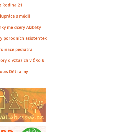
 Rodina 21
lupráce s médii
nky mé dcery Alžběty
y porodních asistentek
rdinace pediatra
ory o vztazích v ČRo 6
opis Děti a my