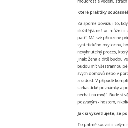
moudrost a vedení, strach
Které praktiky současné
Za sporné považuji to, kd
složitější, než on může i
patří. Má své přirozené prin
syntetického oxytocinu, ho 
nevyhnutelný proces, který
jinak: Žena a dítě budou v
budou mít všestrannou péč
svých domovů nebo v poro
a radost. V případě kompli
sarkastické poznámky a pos
nechat na mně". Bude si vě
pozvaným - hostem, nikoli
Jak si vysvětlujete, že p
To patrně souvisí s celým