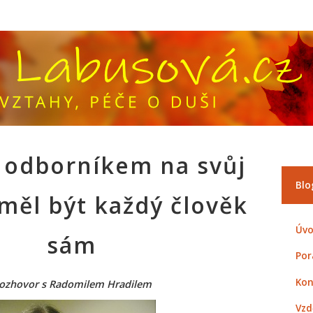
 odborníkem na svůj
Blo
 měl být každý člověk
Úvo
sám
Por
Kon
ozhovor s Radomilem Hradilem
Vzd