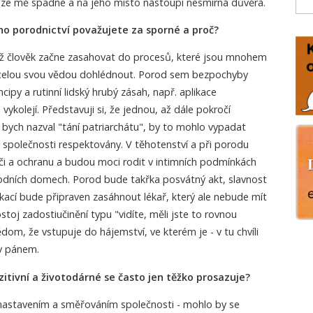
 ze mě spadne a na jeho místo nastoupí nesmírná důvěra.
ho porodnictví považujete za sporné a proč?
yž člověk začne zasahovat do procesů, které jsou mnohem
 s celou svou vědou dohlédnout. Porod sem bezpochyby
cipy a rutinní lidský hrubý zásah, např. aplikace
vykolejí. Představuji si, že jednou, až dále pokročí
 bych nazval "tání patriarchátu", by to mohlo vypadat
e společnosti respektovány. V těhotenství a při porodu
i a ochranu a budou moci rodit v intimních podmínkách
dních domech. Porod bude takřka posvátný akt, slavnost
kací bude připraven zasáhnout lékař, který ale nebude mít
toj zadostiučinění typu "vidíte, měli jste to rovnou
dom, že vstupuje do hájemství, ve kterém je - v tu chvíli
v pánem.
ozitivní a životodárné se často jen těžko prosazuje?
 nastavením a směřováním společnosti - mohlo by se