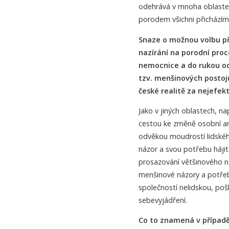
odehrává v mnoha oblastech
porodem všichni přicházíme 
Snaze o možnou volbu př
nazírání na porodní proc
nemocnice a do rukou od
tzv. menšinových postoj
české realitě za nejefekt
Jako v jiných oblastech, na
cestou ke změně osobní ang
odvěkou moudrostí lidského
názor a svou potřebu hájit.
prosazování většinového ná
menšinové názory a potřeby
společností nelidskou, pošl
sebevyjádření.
Co to znamená v případě