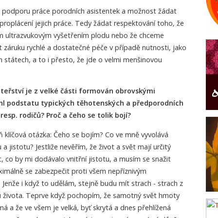
 podporu práce porodních asistentek a možnost žádat
proplácení jejich práce. Tedy žádat respektování toho, že
ým ultrazvukovým vyšetřením plodu nebo že chceme
 záruku rychlé a dostatečné péče v případě nutnosti, jako
h státech, a to i přesto, že jde o velmi menšinovou
teřství je z velké části formován obrovskými
ihl podstatu typických těhotenských a předporodních
esp. rodičů? Proč a čeho se tolik bojí?
veň klíčová otázka: Čeho se bojím? Co ve mně vyvolává
a jistotu? Jestliže nevěřím, že život a svět mají určitý
, co by mi dodávalo vnitřní jistotu, a musím se snažit
 Maximálně se zabezpečit proti všem nepříznivým
enže i když to udělám, stejně budu mít strach - strach z
 života. Teprve když pochopím, že samotný svět hmoty
 a že ve všem je velká, byť skrytá a dnes přehlížená