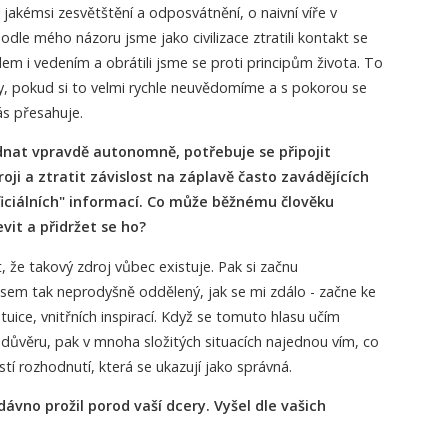
y jakémsi zesvětštění a odposvátnění, o naivní víře v
dle mého názoru jsme jako civilizace ztratili kontakt se
 i vedením a obrátili jsme se proti principům života. To
y, pokud si to velmi rychle neuvědomíme a s pokorou se
ás přesahuje.
dnat vpravdě autonomně, potřebuje se připojit
roji a ztratit závislost na záplavě často zavádějících
ficiálních" informací. Co může běžnému člověku
vit a přidržet se ho?
 že takový zdroj vůbec existuje. Pak si začnu
sem tak neprodyšně oddělený, jak se mi zdálo - začne ke
ice, vnitřních inspirací. Když se tomuto hlasu učím
ůvěru, pak v mnoha složitých situacích najednou vím, co
tí rozhodnutí, která se ukazují jako správná.
ávno prožil porod vaší dcery. Vyšel dle vašich