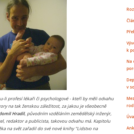
Roz
Člá
Pře
Výv
k p
Na 
por
Dep
v s
Mez
li profesí lékaři či psychologové - kteří by měli odvahu
rod
ory na tak ženskou záležitost, za jakou je všeobecně
domil Hradil
, původním vzděláním zemědělský inženýr,
Úva
l, redaktor a publicista, takovou odvahu má. Kapitolu
Ank
a na svět zařadil do své nové knihy "Lidstvo na