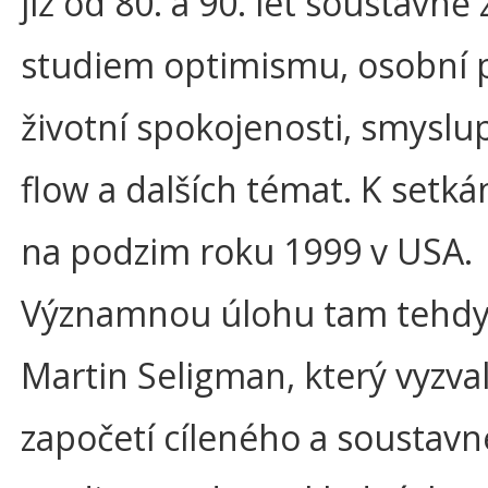
již od 80. a 90. let soustavně 
studiem optimismu, osobní 
životní spokojenosti, smyslup
flow a dalších témat. K setká
na podzim roku 1999 v USA.
Významnou úlohu tam tehdy
Martin Seligman, který vyzval
započetí cíleného a soustav