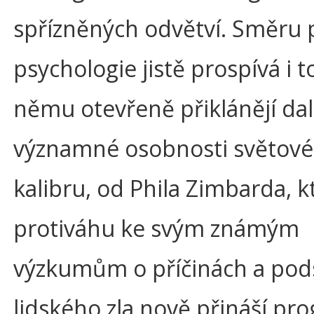
spřízněných odvětví. Směru p
psychologie jistě prospívá i to
němu otevřeně přiklánějí dalš
významné osobnosti světov
kalibru, od Phila Zimbarda, k
protiváhu ke svým známým
výzkumům o příčinách a pod
lidského zla nově přináší pr