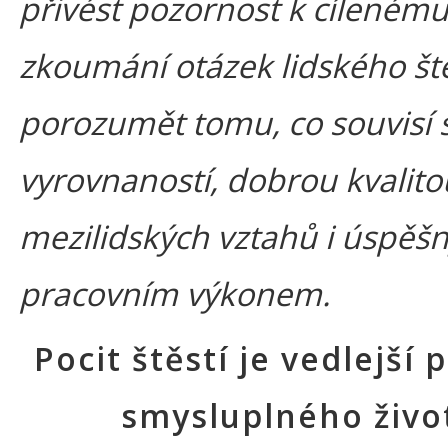
přivést pozornost k cíleném
zkoumání otázek lidského ště
porozumět tomu, co souvisí s
vyrovnaností, dobrou kvalito
mezilidských vztahů i úspěš
pracovním výkonem.
Pocit štěstí je vedlejší
smysluplného živo