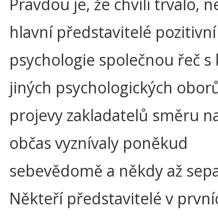
Pravdou je, že chvíli trvalo, n
hlavní představitelé pozitivní
psychologie společnou řeč s 
jiných psychologických obor
projevy zakladatelů směru na
občas vyznívaly poněkud
sebevědomě a někdy až sepa
Někteří představitelé v první