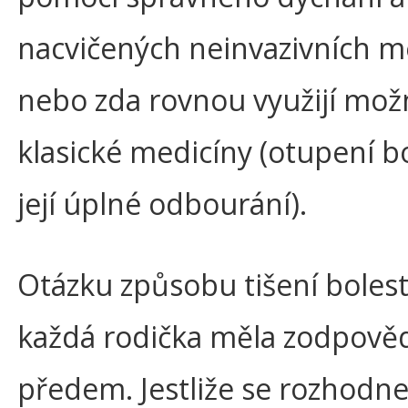
nacvičených neinvazivních m
nebo zda rovnou využijí mož
klasické medicíny (otupení bo
její úplné odbourání).
Otázku způsobu tišení bolestí
každá rodička měla zodpověd
předem. Jestliže se rozhodne