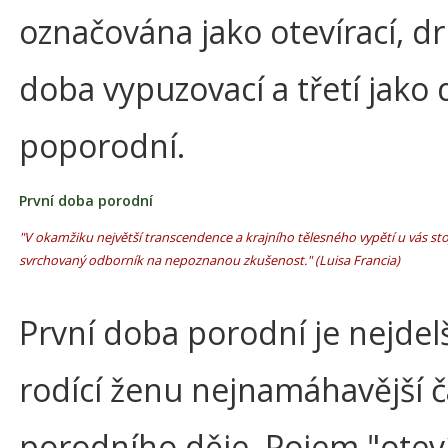
označována jako otevírací, d
doba vypuzovací a třetí jako
poporodní.
První doba porodní
"V okamžiku největší transcendence a krajního tělesného vypětí u vás stoj
svrchovaný odborník na nepoznanou zkušenost." (Luisa Francia)
První doba porodní je nejdelš
rodící ženu nejnamáhavější č
porodního děje. Pojem "oteví