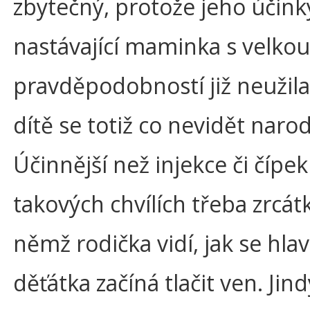
zbytečný, protože jeho účinky
nastávající maminka s velkou
pravděpodobností již neužila
dítě se totiž co nevidět narod
Účinnější než injekce či čípek
takových chvílích třeba zrcátk
němž rodička vidí, jak se hlav
děťátka začíná tlačit ven. Jind