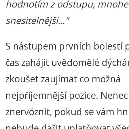
hodnotím z odstupu, mnoh
snesitelnější..."
S nástupem prvních bolestí p
čas zahájit uvědomělé dýchá
zkoušet zaujímat co možná
nejpříjemnější pozice. Nenec
znervóznit, pokud se vám h
nebude dařit uplatňovat vše