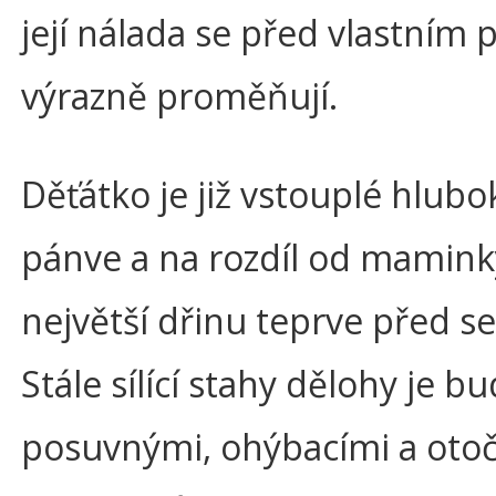
její nálada se před vlastním
výrazně proměňují.
Děťátko je již vstouplé hlub
pánve a na rozdíl od mamin
největší dřinu teprve před s
Stále sílící stahy dělohy je b
posuvnými, ohýbacími a oto