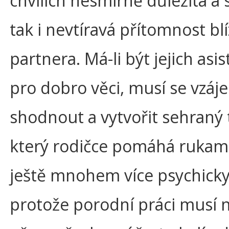
chvílích nesmírně důležitá a 
tak i nevtíravá přítomnost bl
partnera. Má-li být jejich asi
pro dobro věci, musí se vzá
shodnout a vytvořit sehraný
který rodičce pomáhá rukama
ještě mnohem více psychicky
protože porodní práci musí 