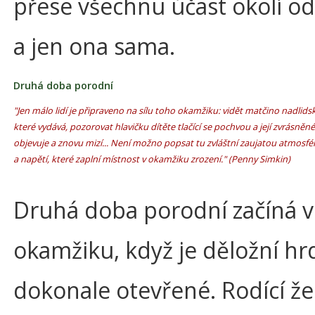
přese všechnu účast okolí od
a jen ona sama.
Druhá doba porodní
"Jen málo lidí je připraveno na sílu toho okamžiku: vidět matčino nadlidské
které vydává, pozorovat hlavičku dítěte tlačící se pochvou a její zvrásněn
objevuje a znovu mizí... Není možno popsat tu zvláštní zaujatou atmosfér
a napětí, které zaplní místnost v okamžiku zrození." (Penny Simkin)
Druhá doba porodní začíná v
okamžiku, když je děložní hr
dokonale otevřené. Rodící ž