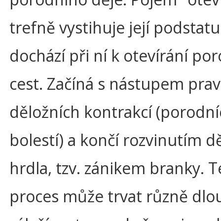
trefně vystihuje její podstatu
dochází při ní k otevírání po
cest. Začíná s nástupem pra
děložních kontrakcí (porodn
bolestí) a končí rozvinutím d
hrdla, tzv. zánikem branky. 
proces může trvat různě dlo