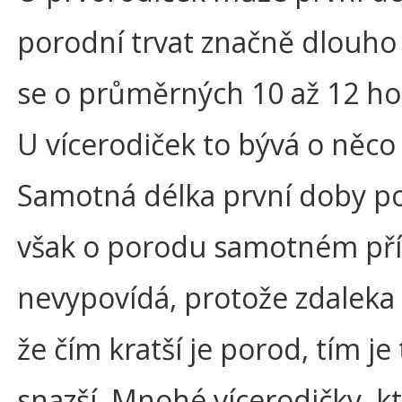
porodní trvat značně dlouho 
se o průměrných 10 až 12 ho
U vícerodiček to bývá o něc
Samotná délka první doby p
však o porodu samotném příl
nevypovídá, protože zdaleka 
že čím kratší je porod, tím je
snazší. Mnohé vícerodičky, k