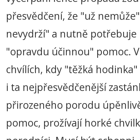
přesvědčení, že "už nemůže",
nevydrží" a nutně potřebuje
"opravdu účinnou" pomoc. V
chvílích, kdy "těžká hodinka" 
i ta nejpřesvědčenější zastá
přirozeného porodu úpěnliv
pomoc, prožívají horké chvilk