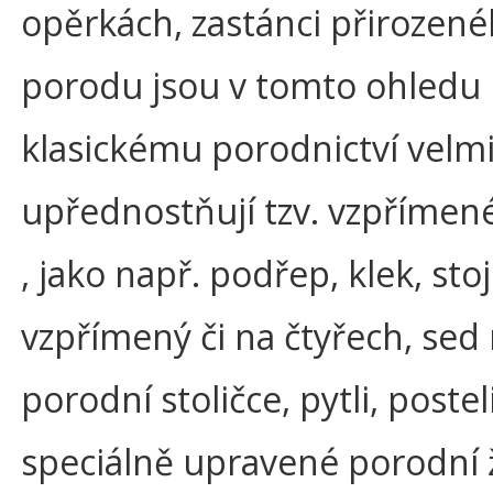
opěrkách, zastánci přirozen
porodu jsou v tomto ohledu
klasickému porodnictví velmi k
upřednostňují tzv. vzpřímen
, jako např. podřep, klek, stoj
vzpřímený či na čtyřech, sed
porodní stoličce, pytli, poste
speciálně upravené porodní ži