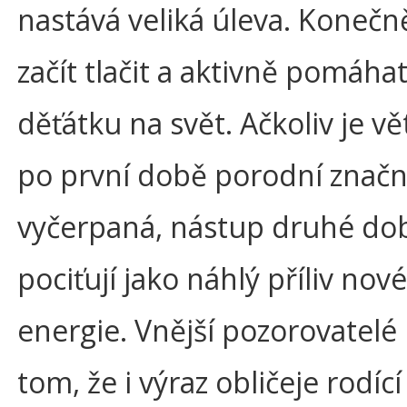
nastává veliká úleva. Konečn
začít tlačit a aktivně pomáh
děťátku na svět. Ačkoliv je vě
po první době porodní znač
vyčerpaná, nástup druhé do
pociťují jako náhlý příliv nové 
energie. Vnější pozorovatelé
tom, že i výraz obličeje rodící