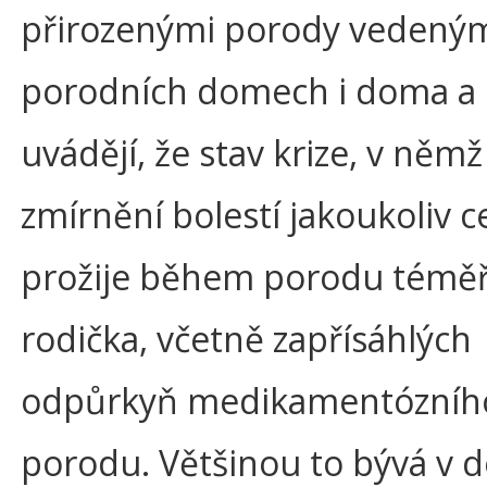
přirozenými porody vedeným
porodních domech i doma a 
uvádějí, že stav krize, v něm
zmírnění bolestí jakoukoliv c
prožije během porodu téměř
rodička, včetně zapřísáhlých
odpůrkyň medikamentózníh
porodu. Většinou to bývá v 