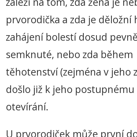
záleží na tom, zda žena je ne
prvorodička a zda je děložní 
zahájení bolestí dosud pevn
semknuté, nebo zda během
těhotenství (zejména v jeho 
došlo již k jeho postupnému
otevírání.
U prvorodiček může první d