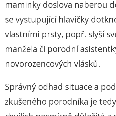
maminky doslova naberou de
se vystupující hlavičky dotk
vlastními prsty, popř. slyší s
manžela či porodní asistentk
novorozencových vlásků.
Správný odhad situace a po
zkušeného porodníka je tedy