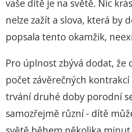
vaše dítě je na světě. Nic krá
nelze zažít a slova, která by 
popsala tento okamžik, neexi
Pro úplnost zbývá dodat, že 
počet závěrečných kontrakcí 
trvání druhé doby porodní s
samozřejmě různí - dítě můž
světě během několika minut,