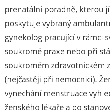
prenatální poradně, kterou jí
poskytuje vybraný ambulant
gynekolog pracující v rámci s
soukromé praxe nebo při stá
soukromém zdravotnickém za
(nejčastěji při nemocnici). Ž
vynechání menstruace vyhle
ženského lékaře a po stanov