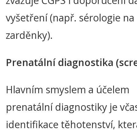
zvažuje ČGPS i doporučení da
vyšetření (např. sérologie na
zarděnky).
Prenatální diagnostika (scr
Hlavním smyslem a účelem
prenatální diagnostiky je vča
identifikace těhotenství, kter