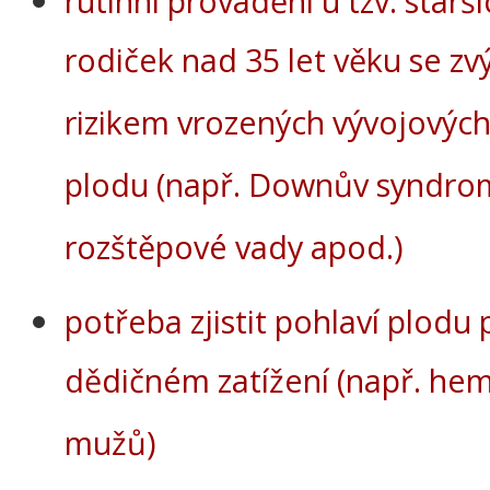
rutinní provádění u tzv. starší
rodiček nad 35 let věku se z
rizikem vrozených vývojovýc
plodu (např. Downův syndro
rozštěpové vady apod.)
potřeba zjistit pohlaví plodu 
dědičném zatížení (např. hem
mužů)