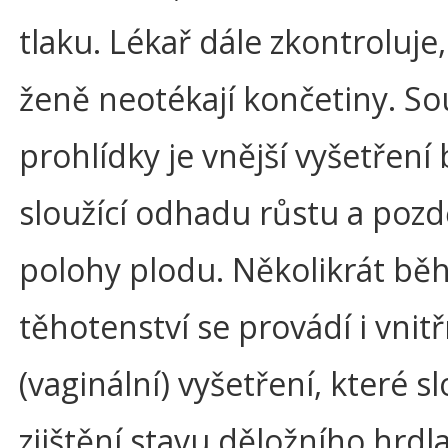
tlaku. Lékař dále zkontroluje,
ženě neotékají končetiny. So
prohlídky je vnější vyšetření 
sloužící odhadu růstu a pozdě
polohy plodu. Několikrát b
těhotenství se provádí i vnitř
(vaginální) vyšetření, které sl
zjištění stavu děložního hrdl