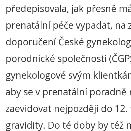
předepisovala, jak přesně m
prenatální péče vypadat, na 
doporučení České gynekolog
porodnické společnosti (ČGPS
gynekologové svým klientkám
aby se v prenatální poradně 
zaevidovat nejpozději do 12.
gravidity. Do té doby by též 