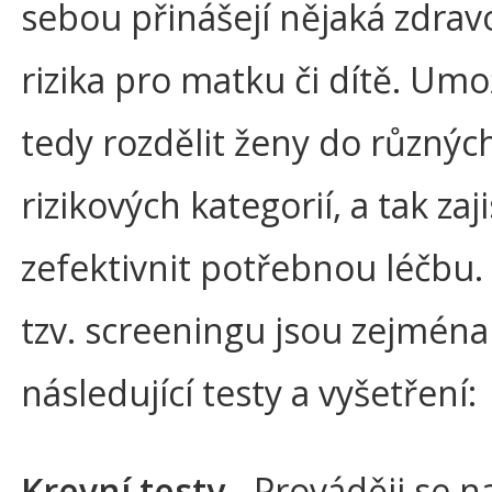
sebou přinášejí nějaká zdrav
rizika pro matku či dítě. Um
tedy rozdělit ženy do různýc
rizikových kategorií, a tak zaji
zefektivnit potřebnou léčbu.
tzv. screeningu jsou zejména
následující testy a vyšetření:
Krevní testy
- Prováději se n