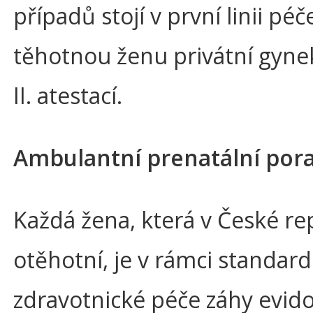
případů stojí v první linii péč
těhotnou ženu privátní gyne
II. atestací.
Ambulantní prenatální por
Každá žena, která v České re
otěhotní, je v rámci standard
zdravotnické péče záhy evid