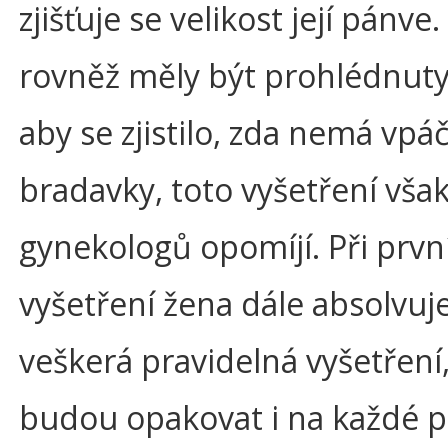
zjišťuje se velikost její pánve
rovněž měly být prohlédnuty
aby se zjistilo, zda nemá vpá
bradavky, toto vyšetření vš
gynekologů opomíjí. Při prv
vyšetření žena dále absolvuje
veškerá pravidelná vyšetření,
budou opakovat i na každé př