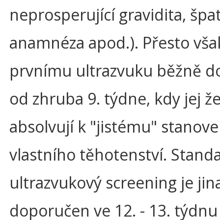
neprosperující gravidita, špa
anamnéza apod.). Přesto vša
prvnímu ultrazvuku běžně doc
od zhruba 9. týdne, kdy jej ž
absolvují k "jistému" stanove
vlastního těhotenství. Standa
ultrazvukový screening je jin
doporučen ve 12. - 13. týdnu 