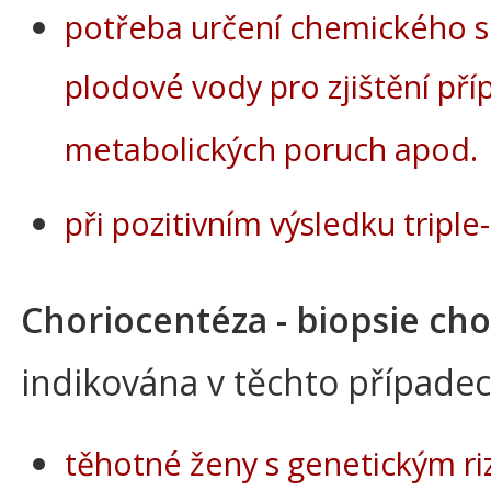
potřeba určení chemického s
plodové vody pro zjištění př
metabolických poruch apod.
při pozitivním výsledku triple
Choriocentéza - biopsie cho
indikována v těchto případec
těhotné ženy s genetickým r