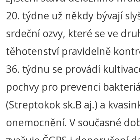
20. týdne už někdy bývají sly
srdeční ozvy, které se ve dru
těhotenství pravidelně kontro
36. týdnu se provádí kultivac
pochvy pro prevenci bakteriá
(Streptokok sk.B aj.) a kvasi
onemocnění. V současné do