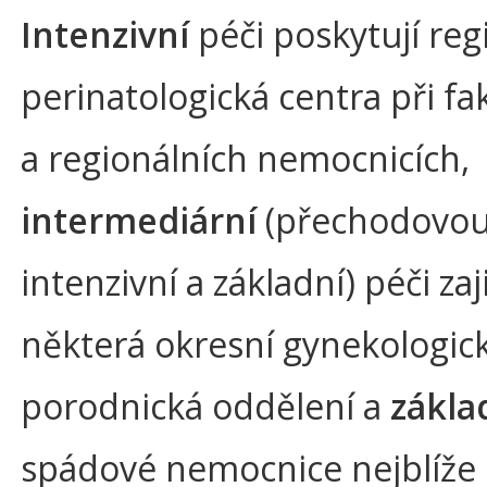
Intenzivní
péči poskytují reg
perinatologická centra při fa
a regionálních nemocnicích,
intermediární
(přechodovou
intenzivní a základní) péči zaji
některá okresní gynekologic
porodnická oddělení a
zákla
spádové nemocnice nejblíže b