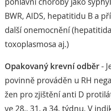
pohlavní choroby jako syphyli
BWR, AIDS, hepatitidu B a p
další onemocnění (hepatitida
toxoplasmosa aj.)
Opakovaný krevní odběr
- J
povinně prováděn u RH nega
žen pro zjištění anti D protilá
ve 28., 31. a 34. týdnu. V in