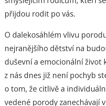
smýšlejícím rodičům, kteří s
přijdou rodit po vás.
O dalekosáhlém vlivu porodu
nejranějšího dětství na budo
duševní a emocionální život
z nás dnes již není pochyb st
o tom, že citlivě a individuál
vedené porody zanechávají v