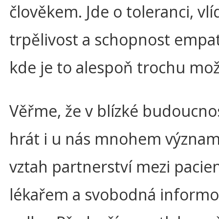
člověkem. Jde o toleranci, vlí
trpělivost a schopnost empat
kde je to alespoň trochu mo
Věřme, že v blízké budoucno
hrát i u nás mnohem významn
vztah partnerství mezi pacie
lékařem a svobodná inform