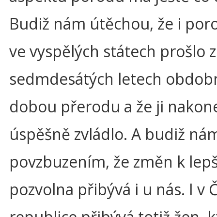
Budiž nám útěchou, že i poro
ve vyspělých státech prošlo 
sedmdesátých letech obdob
dobou přerodu a že ji nakon
úspěšně zvládlo. A budiž ná
povzbuzením, že změn k lep
pozvolna přibývá i u nás. I v 
republice přibývá totiž žen, k