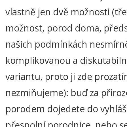
vlastně jen dvě možnosti (tře
možnost, porod doma, předs
našich podmínkách nesmírn
komplikovanou a diskutabiln
variantu, proto ji zde prozat
nezmiňujeme): buď za přiro
porodem dojedete do vyhlá
přespolní porodnice, nebo s