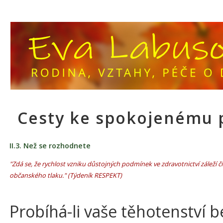
Cesty ke spokojenému 
II.3. Než se rozhodnete
"Zdá se, že rychlost vzniku důstojných podmínek ve zdravotnictví záleží čím
občanského tlaku." (Týdeník RESPEKT)
Probíhá-li vaše těhotenství b