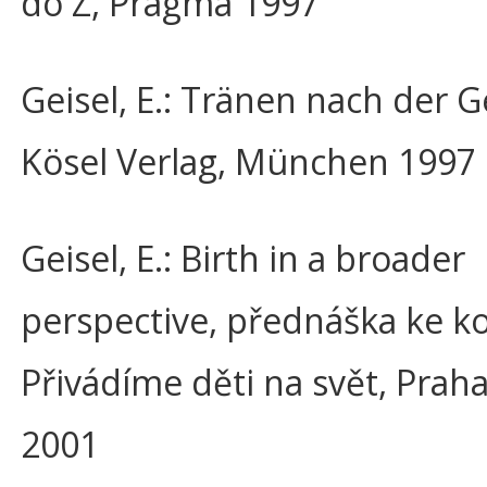
do Z, Pragma 1997
Geisel, E.: Tränen nach der G
Kösel Verlag, München 1997
Geisel, E.: Birth in a broader
perspective, přednáška ke k
Přivádíme děti na svět, Prah
2001