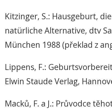
Kitzinger, S.: Hausgeburt, die
natürliche Alternative, dtv S
München 1988 (překlad z angl
Lippens, F.: Geburtsvorberei
Elwin Staude Verlag, Hannov
Macků, F. a J.: Průvodce těh