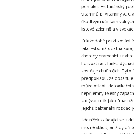
pomaleji. Frutariánský jíde
vitaminů B. Vitaminy A, C a
škodlivým účinkem volných 
listové zelenině a v avokád
Krátkodobé praktikování f
jako výborná očistná kůra
choroby pramenící z nahr
hojivost ran, funkci dýcha
zostřuje chuť a čich. Tyto
předpokladu, že obsahuje 
může oslabit detoxikační 
nepříjemný tělesný zápach
zabývat tolik jako "masožr
jejichž bakteriální rozkla
Jídelníček skládající se z d
možné sklidit, aniž by při 