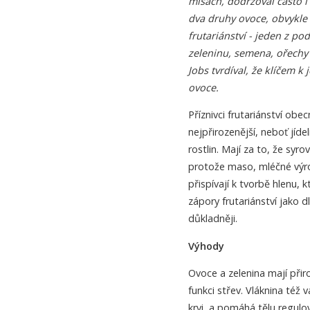
mísách, dodržoval často i 
dva druhy ovoce, obvykle
frutariánství - jeden z po
zeleninu, semena, ořechy a
Jobs tvrdíval, že klíčem k
ovoce.
Příznivci frutariánství obe
nejpřirozenější, neboť jíd
rostlin. Mají za to, že sy
protože maso, mléčné výro
přispívají k tvorbě hlenu
zápory frutariánství jako
důkladněji.
Výhody
Ovoce a zelenina mají přir
funkci střev. Vláknina též 
krvi, a pomáhá tělu regulo