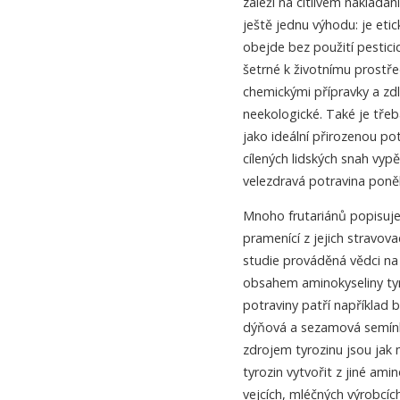
záleží na citlivém nakládán
ještě jednu výhodu: je eti
obejde bez použití pestici
šetrné k životnímu prostře
chemickými přípravky a zd
neekologické. Také je třeb
jako ideální přirozenou p
cílených lidských snah vyp
velezdravá potravina pon
Mnoho frutariánů popisuje 
pramenící z jejich stravov
studie prováděná vědci na 
obsahem aminokyseliny tyro
potraviny patří například 
dýňová a sezamová semínk
zdrojem tyrozinu jsou jak 
tyrozin vytvořit z jiné ami
vejcích, mléčných výrobcích