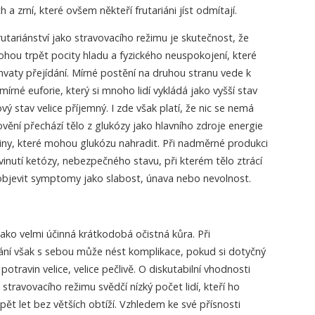
 a zrní, které ovšem někteří frutariáni jíst odmítají.
rutariánství jako stravovacího režimu je skutečnost, že
ohou trpět pocity hladu a fyzického neuspokojení, které
chvaty přejídání. Mírné postění na druhou stranu vede k
mírné euforie, který si mnoho lidí vykládá jako vyšší stav
ý stav velice příjemný. I zde však platí, že nic se nemá
ovění přechází tělo z glukózy jako hlavního zdroje energie
niny, které mohou glukózu nahradit. Při nadměrné produkci
vinutí ketózy, nebezpečného stavu, při kterém tělo ztrácí
bjevit symptomy jako slabost, únava nebo nevolnost.
 jako velmi účinná krátkodobá očistná kůra. Při
ní však s sebou může nést komplikace, pokud si dotyčný
potravin velice, velice pečlivě. O diskutabilní vhodnosti
o stravovacího režimu svědčí nízký počet lidí, kteří ho
pět let bez větších obtíží. Vzhledem ke své přísnosti