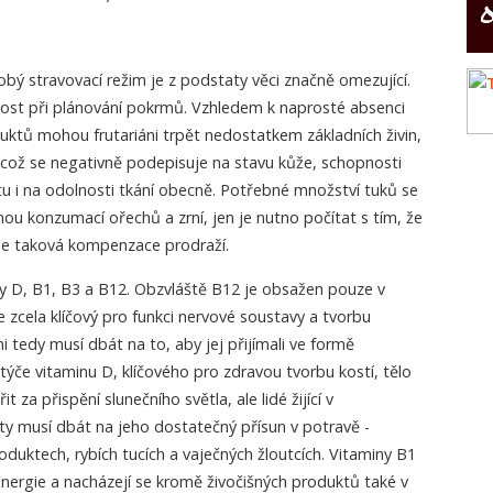
obý stravovací režim je z podstaty věci značně omezující.
ost při plánování pokrmů. Vzhledem k naprosté absenci
duktů mohou frutariáni trpět nedostatkem základních živin,
 což se negativně podepisuje na stavu kůže, schopnosti
tu i na odolnosti tkání obecně. Potřebné množství tuků se
u konzumací ořechů a zrní, jen je nutno počítat s tím, že
se taková kompenzace prodraží.
 D, B1, B3 a B12. Obzvláště B12 je obsažen pouze v
e zcela klíčový pro funkci nervové soustavy a tvorbu
ni tedy musí dbát na to, aby jej přijímali ve formě
týče vitaminu D, klíčového pro zdravou tvorbu kostí, tělo
it za přispění slunečního světla, ale lidé žijící v
ty musí dbát na jeho dostatečný přísun v potravě -
oduktech, rybích tucích a vaječných žloutcích. Vitaminy B1
energie a nacházejí se kromě živočišných produktů také v