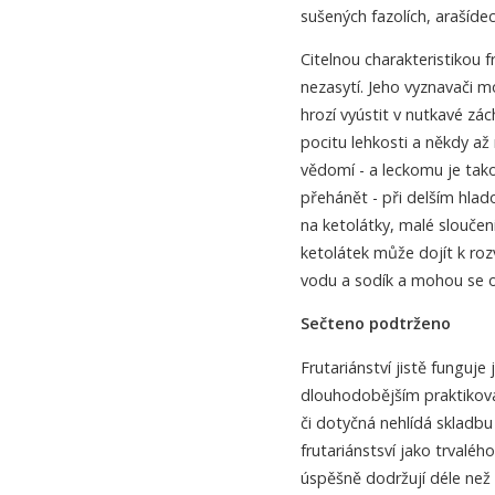
sušených fazolích, arašídech
Citelnou charakteristikou f
nezasytí. Jeho vyznavači m
hrozí vyústit v nutkavé zá
pocitu lehkosti a někdy až 
vědomí - a leckomu je takov
přehánět - při delším hlad
na ketolátky, malé slouče
ketolátek může dojít k roz
vodu a sodík a mohou se o
Sečteno podtrženo
Frutariánství jistě funguje
dlouhodobějším praktiková
či dotyčná nehlídá skladbu 
frutariánstsví jako trvaléh
úspěšně dodržují déle než 