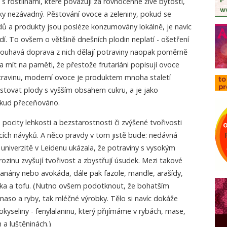
í s rostlinami, které považují za rovnocenné živé bytosti,
cky nezávadný. Pěstování ovoce a zeleniny, pokud se
dů a produkty jsou posléze konzumovány lokálně, je navíc
dí. To ovšem o většině dnešních plodin neplatí - ošetření
louhavá doprava z nich dělají potraviny naopak poměrně
a mít na paměti, že přestože frutariáni popisují ovoce
otravinu, moderní ovoce je produktem mnoha staletí
ěstovat plody s vyšším obsahem cukru, a je jako
ěkud přeceňováno.
pocity lehkosti a bezstarostnosti či zvýšené tvořivosti
acích návyků. A něco pravdy v tom jistě bude: nedávná
univerzitě v Leidenu ukázala, že potraviny s vysokým
zinu zvyšují tvořivost a zbystřují úsudek. Mezi takové
banány nebo avokáda, dále pak fazole, mandle, arašídy,
a a tofu. (Nutno ovšem podotknout, že bohatším
maso a ryby, tak mléčné výrobky. Tělo si navíc dokáže
nokyseliny - fenylalaninu, který přijímáme v rybách, mase,
 a luštěninách.)