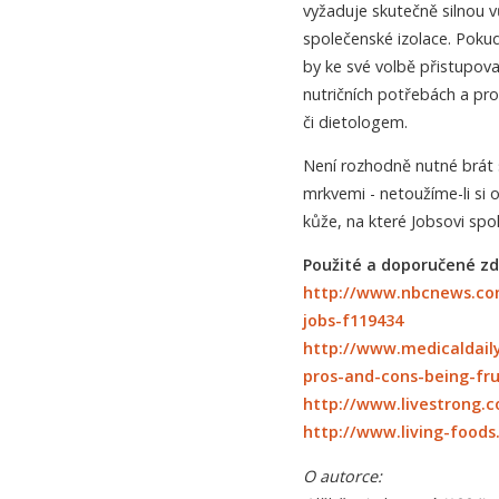
vyžaduje skutečně silnou v
společenské izolace. Pokud
by ke své volbě přistupovat
nutričních potřebách a pr
či dietologem.
Není rozhodně nutné brát s
mrkvemi - netoužíme-li si 
kůže, na které Jobsovi spo
Použité a doporučené zd
http://www.nbcnews.com
jobs-f119434
http://www.medicaldaily
pros-and-cons-being-fru
http://www.livestrong.c
http://www.living-foods
O autorce: