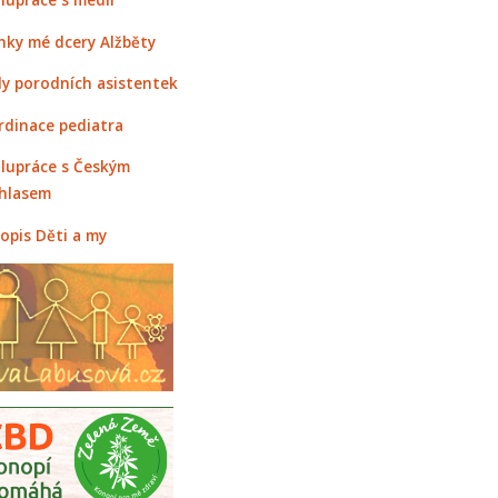
nky mé dcery Alžběty
y porodních asistentek
rdinace pediatra
lupráce s Českým
hlasem
opis Děti a my