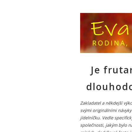
Je fruta
dlouhodo
Zakladatel a někdejší výk
svými originálními návyky 
jídelníčku. Vedle specific
společnosti, jakým bylo 