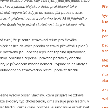
velmi přísnou dietu, kdy celé týdny jedl jen jeden nebo
 mrkev a jablka. Nějakou dobu praktikoval také
Pře
ddruhů veganství, kdy je dovoleno jíst pouze ovoce,
Výv
 zrní, přičemž ovoce a zelenina tvoří 75 % jídelníčku.
k p
 jeho úspěchu je právě skutečnost, že jí v takové míře
Na 
po
cně tvrdí, že je tento stravovací režim pro člověka
Dep
elníček našich dávných předků sestával převážně z plodů
v s
rové potraviny jsou obecně lepší než tepelně upravované,
bky, obilniny a tepelně upravené potraviny obecně
Mez
, který je původcem mnoha nemocí. Pojďme se na klady a
rod
 dlouhodobého stravovacího režimu podívat trochu
Úva
zku
Ank
ozeně vysoký obsah vlákniny, která přispívá ke zdravé
Web
váže škodlivý typ cholesterolu, čímž snižuje jeho hladinu v
vat hladinu cukru v krvi, protože jej umožňuje vstřebávat
Spo