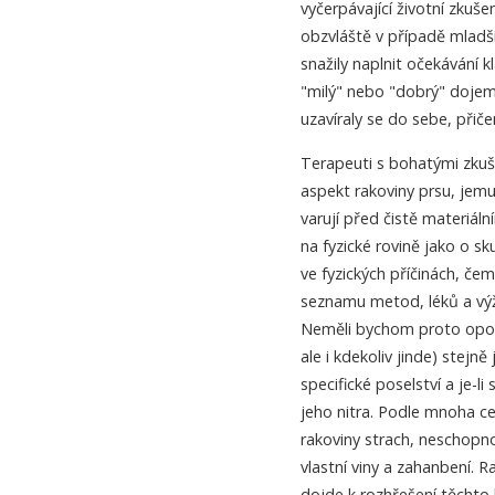
vyčerpávající životní zkuš
obzvláště v případě mladší
snažily naplnit očekávání 
"milý" nebo "dobrý" dojem.
uzavíraly se do sebe, přiče
Terapeuti s bohatými zkuše
aspekt rakoviny prsu, jem
varují před čistě materiá
na fyzické rovině jako o sk
ve fyzických příčinách, če
seznamu metod, léků a vý
Neměli bychom proto opomíj
ale i kdekoliv jinde) stej
specifické poselství a je-l
jeho nitra. Podle mnoha ce
rakoviny strach, neschopn
vlastní viny a zahanbení. 
dojde k rozhřešení těchto k