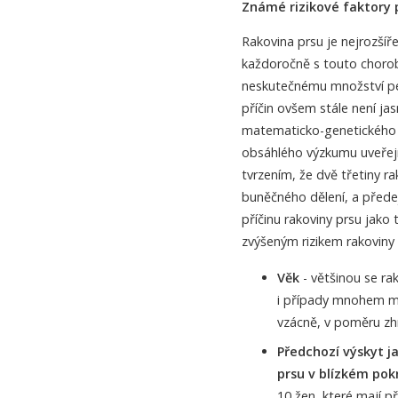
Známé rizikové faktory p
Rakovina prsu je nejrozšíře
každoročně s touto choro
neskutečnému množství pen
příčin ovšem stále není jas
matematicko-genetického 
obsáhlého výzkumu uveřejn
tvrzením, že dvě třetiny r
buněčného dělení, a předej
příčinu rakoviny prsu jako 
zvýšeným rizikem rakoviny 
Věk
- většinou se ra
i případy mnohem ml
vzácně, v poměru zh
Předchozí výskyt j
prsu v blízkém po
10 žen, které mají p