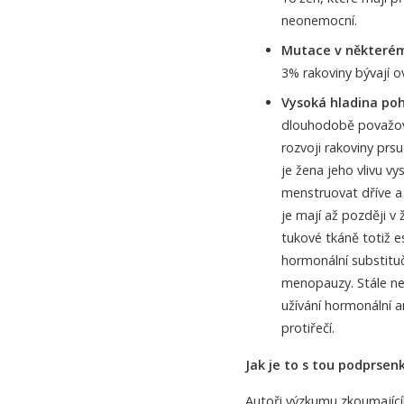
neonemocní.
Mutace v některém
3% rakoviny bývají 
Vysoká hladina po
dlouhodobě považován
rozvoji rakoviny prsu
je žena jeho vlivu vy
menstruovat dříve a
je mají až později v 
tukové tkáně totiž e
hormonální substituč
menopauzy. Stále nen
užívání hormonální a
protiřečí.
Jak je to s tou podprsen
Autoři výzkumu zkoumajíc