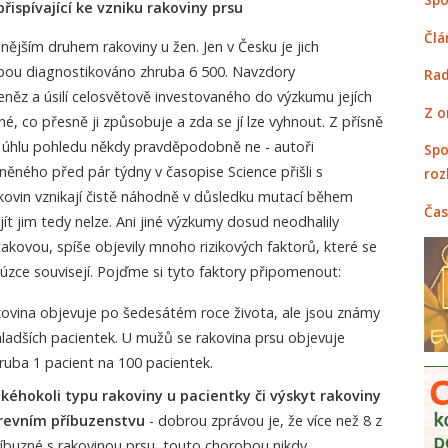
řispívající ke vzniku rakoviny prsu
Člá
nějším druhem rakoviny u žen. Jen v Česku je jich
bou diagnostikováno zhruba 6 500. Navzdory
Rad
ěz a úsilí celosvětově investovaného do výzkumu jejích
Z o
né, co přesně ji způsobuje a zda se jí lze vyhnout. Z přísně
úhlu pohledu někdy pravděpodobně ne - autoři
Spo
ěného před pár týdny v časopise Science přišli s
roz
akovin vznikají čistě náhodně v důsledku mutací během
Čas
ít jim tedy nelze. Ani jiné výzkumy dosud neodhalily
takovou, spíše objevily mnoho rizikových faktorů, které se
úzce souvisejí. Pojďme si tyto faktory připomenout:
kovina objevuje po šedesátém roce života, ale jsou známy
adších pacientek. U mužů se rakovina prsu objevuje
ruba 1 pacient na 100 pacientek.
akéhokoli typu rakoviny u pacientky či výskyt rakoviny
krevním příbuzenstvu
- dobrou zprávou je, že více než 8 z
říbuzné s rakovinou prsu, touto chorobou nikdy