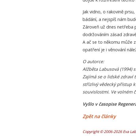
Jak vidno, o rakovině prsu
bádání, a nejspíš nám bude
Zároveň už dnes netřeba p
dodržováním zásad zdravé
A ač se to někomu může z
opatření je i věnování nál
O autorce:
Alžběta Labusová (1994) 
Zajímá se o lidské zdraví 
střízlivý vědecký přístup
souvislostmi. Ve volném č
Vyšlo v časopise Regener
Zpět na články
Copyright © 2006-2026 Eva Labu