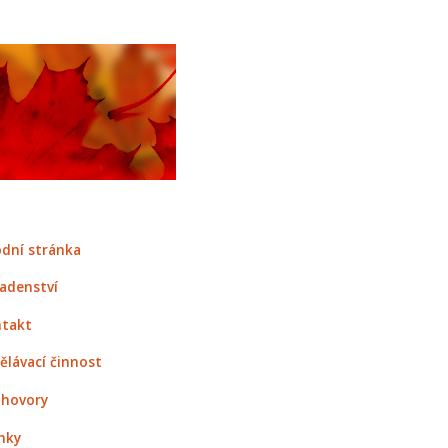
dní stránka
adenství
takt
ělávací činnost
hovory
nky