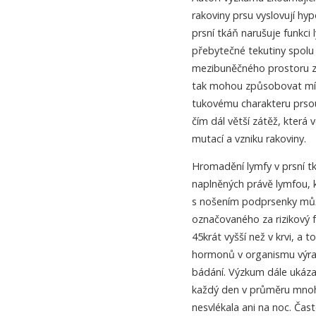
rakoviny prsu vyslovují hy
prsní tkáň narušuje funkci
přebytečné tekutiny spol
mezibuněčného prostoru zpě
tak mohou způsobovat mí
tukovému charakteru prsou
čím dál větší zátěž, která
mutací a vzniku rakoviny.
Hromadění lymfy v prsní t
naplněných právě lymfou, 
s nošením podprsenky může
označovaného za rizikový f
45krát vyšší než v krvi, a
hormonů v organismu výrazn
bádání. Výzkum dále ukázal
každý den v průměru mnoh
nesvlékala ani na noc. Čast