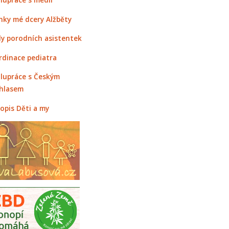
nky mé dcery Alžběty
y porodních asistentek
rdinace pediatra
lupráce s Českým
hlasem
opis Děti a my