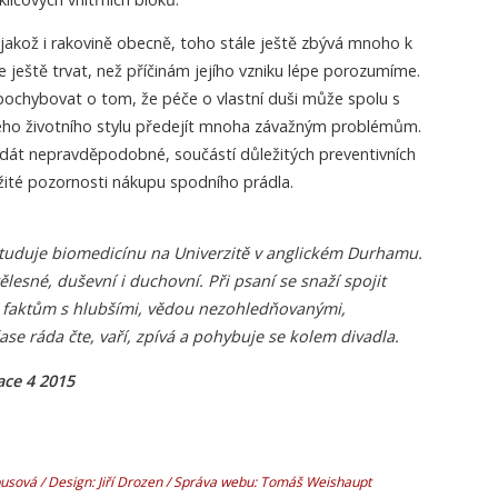
, jakož i rakovině obecně, toho stále ještě zbývá mnoho k
 ještě trvat, než příčinám jejího vzniku lépe porozumíme.
ochybovat o tom, že péče o vlastní duši může spolu s
ho životního stylu předejít mnoha závažným problémům.
dát nepravděpodobné, součástí důležitých preventivních
ežité pozornosti nákupu spodního prádla.
studuje biomedicínu na Univerzitě v anglickém Durhamu.
tělesné, duševní i duchovní. Při psaní se snaží spojit
 k faktům s hlubšími, vědou nezohledňovanými,
ase ráda čte, vaří, zpívá a pohybuje se kolem divadla.
ace 4 2015
sová / Design: Jiří Drozen / Správa webu: Tomáš Weishaupt