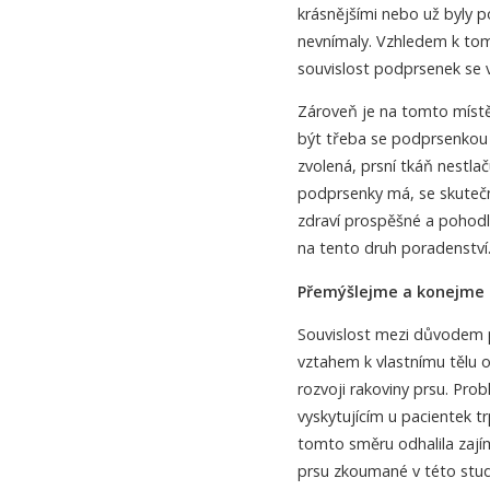
krásnějšími nebo už byly p
nevnímaly. Vzhledem k tom
souvislost podprsenek se 
Zároveň je na tomto místě
být třeba se podprsenkou 
zvolená, prsní tkáň nestlač
podprsenky má, se skutečně
zdraví prospěšné a pohodlné
na tento druh poradenství
Přemýšlejme a konejme
Souvislost mezi důvodem 
vztahem k vlastnímu tělu ov
rozvoji rakoviny prsu. Pro
vyskytujícím u pacientek tr
tomto směru odhalila zajím
prsu zkoumané v této studi