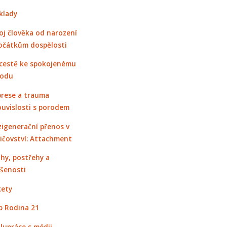
klady
oj člověka od narození
očátkům dospělosti
cestě ke spokojenému
rodu
rese a trauma
ouvislosti s porodem
igenerační přenos v
ičovství: Attachment
hy, postřehy a
šenosti
ety
 Rodina 21
lupráce s médii