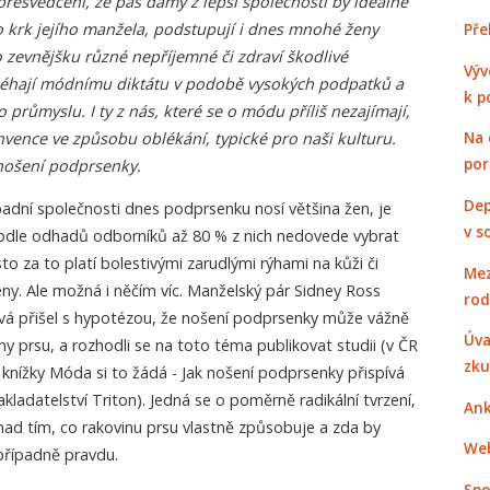
přesvědčení, že pas dámy z lepší společnosti by ideálně
o krk jejího manžela, podstupují i dnes mnohé ženy
Pře
o zevnějšku různé nepříjemné či zdraví škodlivé
Výv
léhají módnímu diktátu v podobě vysokých podpatků a
k p
průmyslu. I ty z nás, které se o módu příliš nezajímají,
Na 
nvence ve způsobu oblékání, typické pro naši kulturu.
po
 nošení podprsenky.
Dep
adní společnosti dnes podprsenku nosí většina žen, je
v s
 podle odhadů odborníků až 80 % z nich nedovede vybrat
sto za to platí bolestivými zarudlými rýhami na kůži či
Mez
ny. Ale možná i něčím víc. Manželský pár Sidney Ross
rod
vá přišel s hypotézou, že nošení podprsenky může vážně
Úva
ny prsu, a rozhodli se na toto téma publikovat studii (v ČR
zku
knížky Móda si to žádá - Jak nošení podprsenky přispívá
akladatelství Triton). Jedná se o poměrně radikální tvrzení,
Ank
ad tím, co rakovinu prsu vlastně způsobuje a zda by
Web
případně pravdu.
Spo