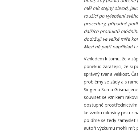
době, kdy platilo obecné 
měl mít stejný obvod, jak
toužící po vylepšení svéh
procedury, případně pod
dalších produktů módního 
dodržují ve velké míře ko
Mezi ně patří například i
Vzhledem k tomu, že v záp
poněkud zarážející, že si
správný tvar a velikost. Ča
problémy se zády a s rame
Singer a Soma Grismaijero
souviset se vznikem rakovi
dostupné prostřednictvím 
ke vzniku rakoviny prsu z n
pojďme se tedy zamyslet n
autoři výzkumu mohli mít 