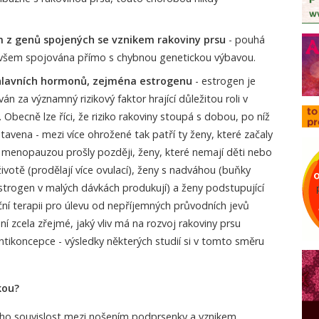
 z genů spojených se vznikem rakoviny prsu
- pouhá
ovšem spojována přímo s chybnou genetickou výbavou.
hlavních hormonů, zejména estrogenu
- estrogen je
 za významný rizikový faktor hrající důležitou roli v
. Obecně lze říci, že riziko rakoviny stoupá s dobou, po níž
stavena - mezi více ohrožené tak patří ty ženy, které začaly
 menopauzou prošly později, ženy, které nemají děti nebo
životě (prodělají více ovulací), ženy s nadváhou (buňky
strogen v malých dávkách produkují) a ženy podstupující
ní terapii pro úlevu od nepříjemných průvodních jevů
í zcela zřejmé, jaký vliv má na rozvoj rakoviny prsu
ntikoncepce - výsledky některých studií si v tomto směru
kou?
ího souvislost mezi nošením podprsenky a vznikem