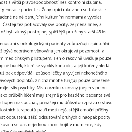
enost s větší pravděpodobností než kontrolní skupina,
 generace pacientek. Ženy trpící rakovinou se také více
kladené na ně panujícími kulturními normami a vyvolat
 Častěji též potlačovaly své pocity, zejména hněv, a
mž byl takový postoj nejtypičtější pro ženy starší 45 let.
nostmi s onkologickými pacienty zdůrazňují i spirituální
už bývá neprávem věnována jen okrajová pozornost, a
lním medicínským přístupem. Ten o rakovině uvažuje pouze
upině buněk, které se vymkly kontrole, a její kořeny hledá
muž pak odpovídá i způsob léčby a vyvíjení nekonečného
živových doplňků, z nichž mnohé fungují pouze omezeně.
et vliv psychiky. Místo vzniku rakoviny (nejen v prsou,
ně jako průběh léčení mají zřejmě pro každého pacienta své
i schopen naslouchat, přinášejí mu důležitou zprávu o stavu
lostních terapeutů patří mezi nejčastější emoční příčiny
ost odpuštění, zášť, odsuzování druhých či naopak pocity
Rakovina se pak nejednou začne hojit v momentě, kdy
líčových vnitřních bloků.