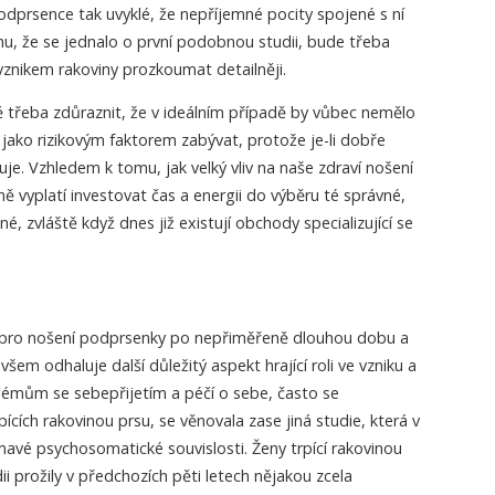
odprsence tak uvyklé, že nepříjemné pocity spojené s ní
u, že se jednalo o první podobnou studii, bude třeba
vznikem rakoviny prozkoumat detailněji.
 třeba zdůraznit, že v ideálním případě by vůbec nemělo
jako rizikovým faktorem zabývat, protože je-li dobře
uje. Vzhledem k tomu, jak velký vliv na naše zdraví nošení
 vyplatí investovat čas a energii do výběru té správné,
, zvláště když dnes již existují obchody specializující se
.
pro nošení podprsenky po nepřiměřeně dlouhou dobu a
šem odhaluje další důležitý aspekt hrající roli ve vzniku a
blémům se sebepřijetím a péčí o sebe, často se
pících rakovinou prsu, se věnovala zase jiná studie, která v
avé psychosomatické souvislosti. Ženy trpící rakovinou
i prožily v předchozích pěti letech nějakou zcela