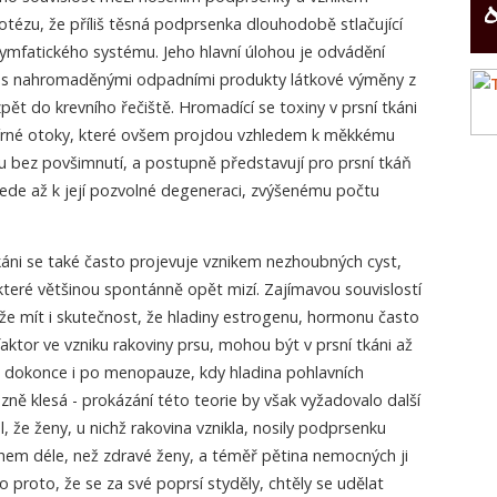
potézu, že příliš těsná podprsenka dlouhodobě stlačující
 lymfatického systému. Jeho hlavní úlohou je odvádění
u s nahromaděnými odpadními produkty látkové výměny z
t do krevního řečiště. Hromadící se toxiny v prsní tkáni
rné otoky, které ovšem projdou vzhledem k měkkému
 bez povšimnutí, a postupně představují pro prsní tkáň
 vede až k její pozvolné degeneraci, zvýšenému počtu
káni se také často projevuje vznikem nezhoubných cyst,
které většinou spontánně opět mizí. Zajímavou souvislostí
 mít i skutečnost, že hladiny estrogenu, hormonu často
aktor ve vzniku rakoviny prsu, mohou být v prsní tkáni až
 to dokonce i po menopauze, kdy hladina pohlavních
ě klesá - prokázání této teorie by však vyžadovalo další
, že ženy, u nichž rakovina vznikla, nosily podprsenku
em déle, než zdravé ženy, a téměř pětina nemocných ji
o proto, že se za své poprsí styděly, chtěly se udělat