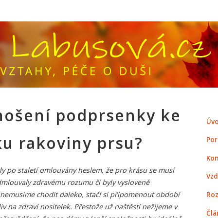
 nošení podprsenky ke
Úvo
ku rakoviny prsu?
Por
Kon
y po staletí omlouvány heslem, že pro krásu se musí
Vzd
 odmlouvaly zdravému rozumu či byly vysloveně
Roz
i nemusíme chodit daleko, stačí si připomenout období
liv na zdraví nositelek. Přestože už naštěstí nežijeme v
Člá