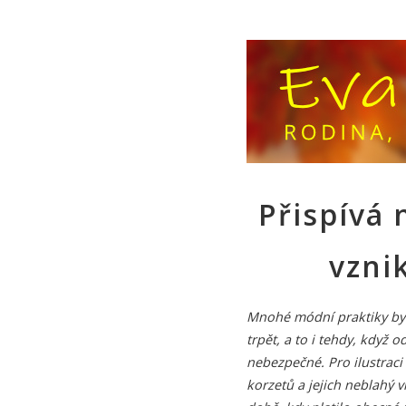
Přispívá
vzni
Mnohé módní praktiky byl
trpět, a to i tehdy, když
nebezpečné. Pro ilustrac
korzetů a jejich neblahý v