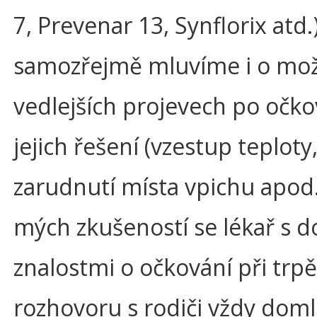
7, Prevenar 13, Synflorix atd.)
samozřejmě mluvíme i o mo
vedlejších projevech po očko
jejich řešení (vzestup teploty
zarudnutí místa vpichu apod.
mých zkušeností se lékař s 
znalostmi o očkování při trp
rozhovoru s rodiči vždy domlu