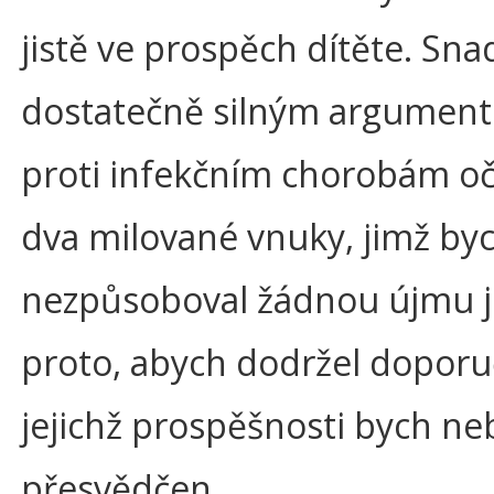
jistě ve prospěch dítěte. Sn
dostatečně silným argument
proti infekčním chorobám očk
dva milované vnuky, jimž byc
nezpůsoboval žádnou újmu 
proto, abych dodržel doporu
jejichž prospěšnosti bych ne
přesvědčen.