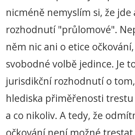
nicméně nemyslím si, že jde a
rozhodnutí "průlomové". Nep
něm nic ani o etice očkování,
svobodné volbě jedince. Je to
jurisdikční rozhodnutí o tom, 
hlediska přiměřenosti trest
a co nikoliv. A tedy, že odmít
očkování není možné trestat