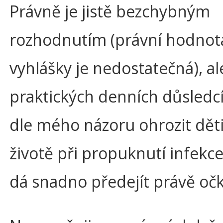
Právně je jistě bezchybným
rozhodnutím (právní hodnot
vyhlášky je nedostatečná), al
praktických denních důsled
dle mého názoru ohrozit dět
životě při propuknutí infekce,
dá snadno předejít právě oč