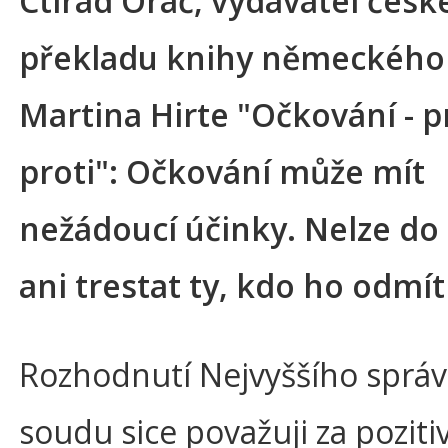
Ctirad Oráč, vydavatel čes
překladu knihy německého
Martina Hirte "Očkování - p
proti": Očkování může mít
nežádoucí účinky. Nelze do 
ani trestat ty, kdo ho odmí
Rozhodnutí Nejvyššího sprá
soudu sice považuji za pozitiv