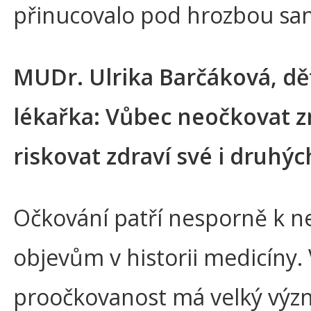
přinucovalo pod hrozbou san
MUDr. Ulrika Barčáková, dě
lékařka: Vůbec neočkovat
riskovat zdraví své i druhýc
Očkování patří nesporně k n
objevům v historii medicíny.
proočkovanost má velký výz