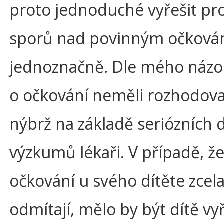
proto jednoduché vyřešit p
sporů nad povinným očkován
jednoznačně. Dle mého názor
o očkování neměli rozhodovat 
nýbrž na základě seriózních d
výzkumů lékaři. V případě, že
očkování u svého dítěte zcel
odmítají, mělo by být dítě vy