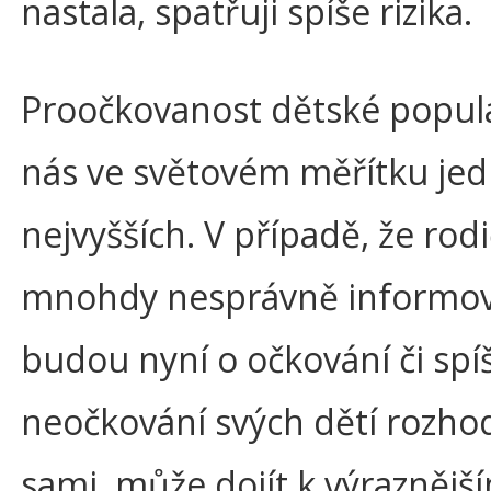
nastala, spatřuji spíše rizika.
Proočkovanost dětské popula
nás ve světovém měřítku jed
nejvyšších. V případě, že rodi
mnohdy nesprávně informov
budou nyní o očkování či spí
neočkování svých dětí rozho
sami, může dojít k výraznějš