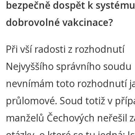
bezpečně dospět k systém
dobrovolné vakcinace?
Při vší radosti z rozhodnutí
Nejvyššího správního soudu
nevnímám toto rozhodnutí j
průlomové. Soud totiž v pří
manželů Čechových neřešil z
otázky, o které se tu jedná: J