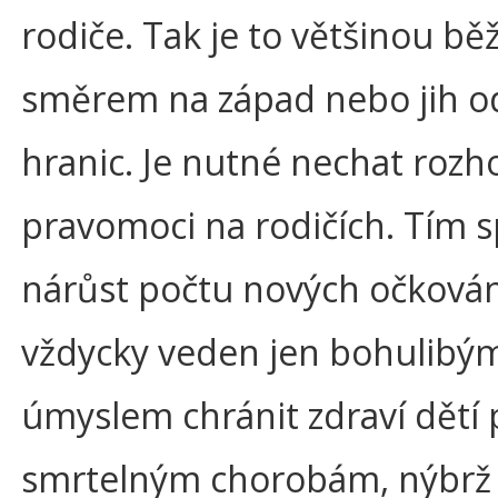
rodiče. Tak je to většinou bě
směrem na západ nebo jih o
hranic. Je nutné nechat rozh
pravomoci na rodičích. Tím sp
nárůst počtu nových očkován
vždycky veden jen bohulibý
úmyslem chránit zdraví dětí 
smrtelným chorobám, nýbrž 