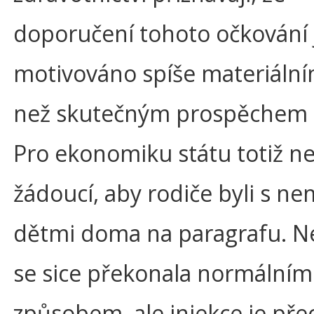
doporučení tohoto očkování 
motivováno spíše materiální
než skutečným prospěchem d
Pro ekonomiku státu totiž ne
žádoucí, aby rodiče byli s n
dětmi doma na paragrafu. 
se sice překonala normálním
způsobem, ale injekce je pře