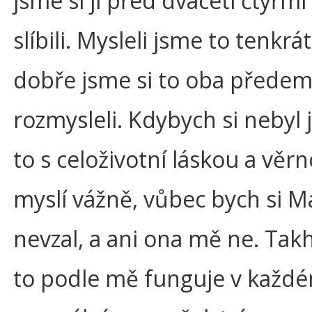
jsme si ji před dvaceti čtyřmi 
slíbili. Mysleli jsme to tenkrá
dobře jsme si to oba přede
rozmysleli. Kdybych si nebyl j
to s celoživotní láskou a věrn
myslí vážně, vůbec bych si M
nevzal, a ani ona mě ne. Tak
to podle mě funguje v každ