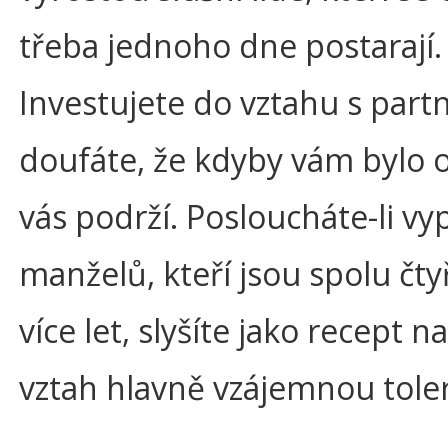
třeba jednoho dne postarají.
Investujete do vztahu s par
doufáte, že kdyby vám bylo o
vás podrží. Posloucháte-li vy
manželů, kteří jsou spolu čtyř
více let, slyšíte jako recept 
vztah hlavně vzájemnou toler