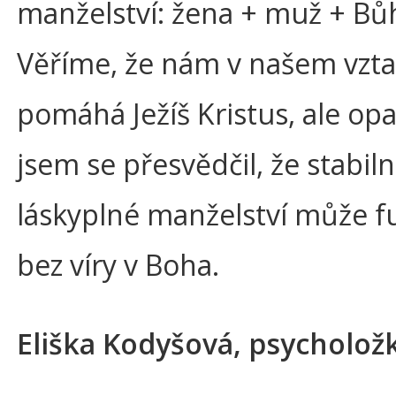
manželství: žena + muž + Bů
Věříme, že nám v našem vzt
pomáhá Ježíš Kristus, ale o
jsem se přesvědčil, že stabiln
láskyplné manželství může f
bez víry v Boha.
Eliška Kodyšová, psycholož