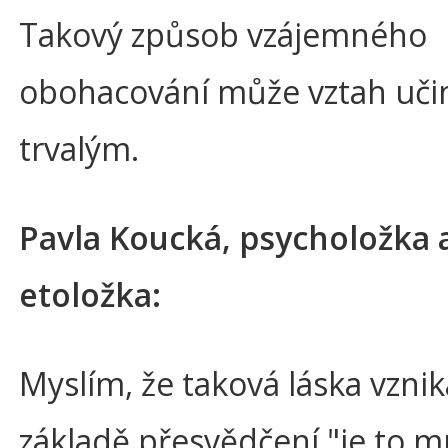
Takový způsob vzájemného
obohacování může vztah učin
trvalým.
Pavla Koucká, psycholožka 
etoložka:
Myslím, že taková láska vznik
základě přesvědčení "je to m