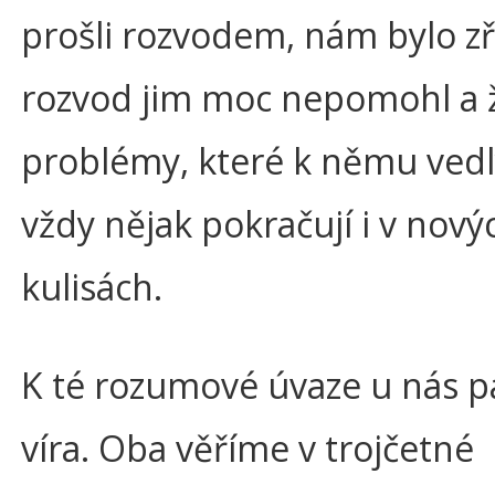
prošli rozvodem, nám bylo z
rozvod jim moc nepomohl a ž
problémy, které k němu vedl
vždy nějak pokračují i v nový
kulisách.
K té rozumové úvaze u nás pat
víra. Oba věříme v trojčetné