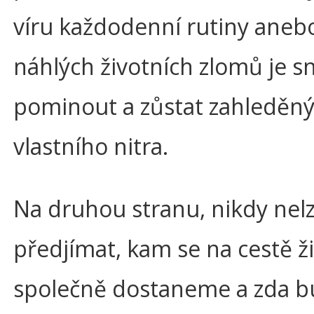
víru každodenní rutiny aneb
náhlých životních zlomů je s
pominout a zůstat zahleděný
vlastního nitra.
Na druhou stranu, nikdy nel
předjímat, kam se na cestě ž
společně dostaneme a zda 