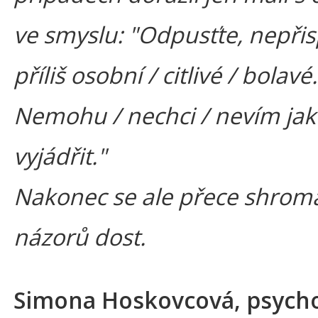
ve smyslu: "Odpusťte, nepřisp
příliš osobní / citlivé / bolavé.
Nemohu / nechci / nevím jak
vyjádřit."
Nakonec se ale přece shrom
názorů dost.
Simona Hoskovcová, psycho