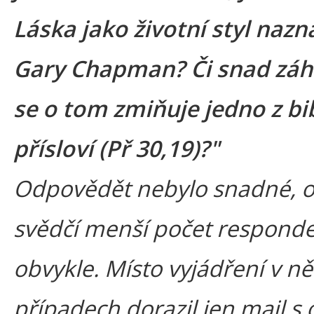
Láska jako životní styl nazn
Gary Chapman? Či snad záh
se o tom zmiňuje jedno z bi
přísloví (Př 30,19)?"
Odpovědět nebylo snadné, 
svědčí menší počet respond
obvykle. Místo vyjádření v ně
případech dorazil jen mail s