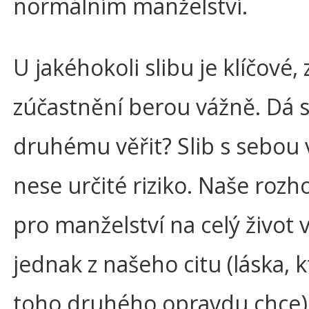
normálním manželství.
U jakéhokoli slibu je klíčové,
zúčastnění berou vážně. Dá 
druhému věřit? Slib s sebou 
nese určité riziko. Naše rozh
pro manželství na celý život 
jednak z našeho citu (láska, k
toho druhého opravdu chce)