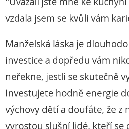
"Uvázali jste mne ke kuchyni 
vzdala jsem se kvůli vám karié
Manželská láska je dlouhod
investice a dopředu vám nik
neřekne, jestli se skutečně vy
Investujete hodně energie d
výchovy dětí a doufáte, že z 
vyrostou slušní lidé, kteří se