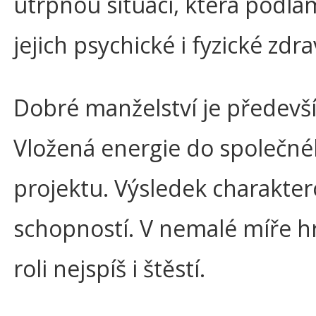
útrpnou situaci, která podla
jejich psychické i fyzické zdra
Dobré manželství je předevš
Vložená energie do společn
projektu. Výsledek charakte
schopností. V nemalé míře h
roli nejspíš i štěstí.