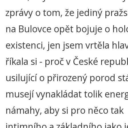
zprávy o tom, že jediný praž
na Bulovce opět bojuje o ho
existenci, jen jsem vrtěla hla
říkala si - proč v České repub
usilující o přirozený porod st
musejí vynakládat tolik energ
námahy, aby si pro něco tak
intimního a základního jako 