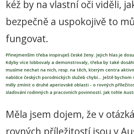
kéž by na vlastní oči viděli, j
bezpečně a uspokojivě to m
fungovat.
Přinejmenším třeba inspiruješ české ženy. Jejich hlas je dos
Kdyby více lobbovaly a demonstrovaly, třeba by také dosáhl
musíme nechat na nich, resp. na těch, kterým centra aktiv
nabídce českých porodnických služeb chybí… Ještě bychom 
měly zmínit o druhé aperiovské oblasti - o rovných příležito
slaďování rodinných a pracovních povinností. Jak tohle Austr
Měla jsem dojem, že v otázk
rovných příležitostí jsou v Aus