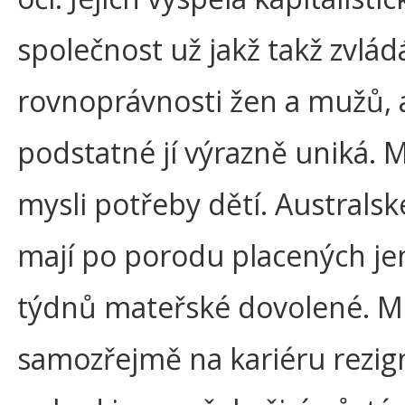
společnost už jakž takž zvlád
rovnoprávnosti žen a mužů, a
podstatné jí výrazně uniká.
mysli potřeby dětí. Australsk
mají po porodu placených je
týdnů mateřské dovolené. 
samozřejmě na kariéru rezign