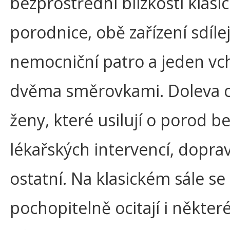
bezprostřední blízkosti klasi
porodnice, obě zařízení sdíle
nemocniční patro a jeden vc
dvěma směrovkami. Doleva 
ženy, které usilují o porod b
lékařských intervencí, doprav
ostatní. Na klasickém sále se
pochopitelně ocitají i někter