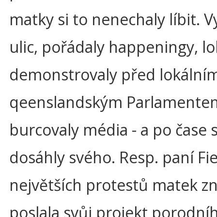
matky si to nenechaly líbit. V
ulic, pořádaly happeningy, lo
demonstrovaly před lokální
qeenslandským Parlamente
burcovaly média - a po čase 
dosáhly svého. Resp. paní Fi
největších protestů matek z
poslala svůj projekt porodní