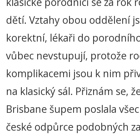
klasické porodnici se za rok 
dětí. Vztahy obou oddělení j
korektní, lékaři do porodníh
vůbec nevstupují, protože ro
komplikacemi jsou k nim při
na klasický sál. Přiznám se, 
Brisbane šupem poslala vše
české odpůrce podobných zař