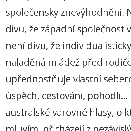
společensky znevýhodněni. 
divu, že západní společnost 
není divu, že individualistick
naladěná mládež před rodič
upřednostňuje vlastní sebero
úspěch, cestování, pohodlí…
australské varovné hlasy, o k
mluvím, přicházejí z nezávisl