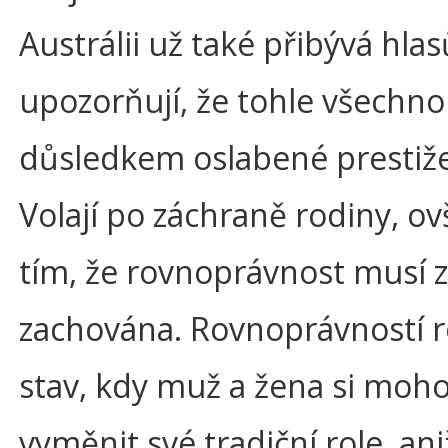
Austrálii už také přibývá hlas
upozorňují, že tohle všechno
důsledkem oslabené prestiže
Volají po záchraně rodiny, o
tím, že rovnoprávnost musí z
zachována. Rovnoprávností 
stav, kdy muž a žena si moh
vyměnit své tradiční role, ani