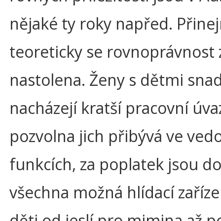
nějaké ty roky napřed. Přin
teoreticky se rovnoprávnost 
nastolena. Ženy s dětmi sna
nacházejí kratší pracovní úva
pozvolna jich přibývá ve ved
funkcích, za poplatek jsou d
všechna možná hlídací zaříze
děti od jeslí pro mimina až p