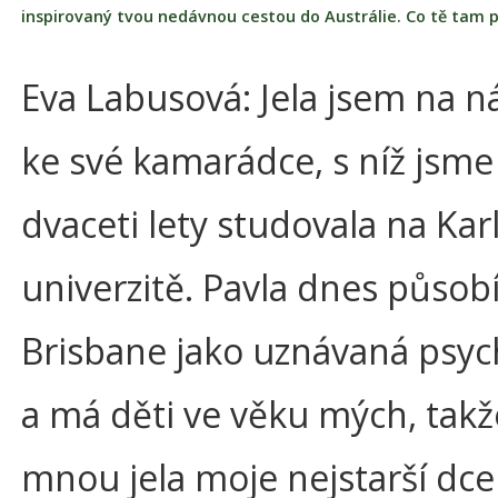
inspirovaný tvou nedávnou cestou do Austrálie. Co tě tam p
Eva Labusová: Jela jsem na n
ke své kamarádce, s níž jsme
dvaceti lety studovala na Kar
univerzitě. Pavla dnes působí
Brisbane jako uznávaná psyc
a má děti ve věku mých, takž
mnou jela moje nejstarší dce