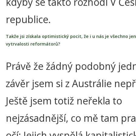
kdyby se takto rozhodl V Čes
republice.
Takže jsi získala optimistický pocit, že i u nás je všechno j
vytrvalosti reformátorů?
Právě že žádný podobný jed
závěr jsem si z Austrálie nepř
Ještě jsem totiž neřekla to
nejzásadnější, co mě tam pra
očí: Jejich vyspělá kapitalistic