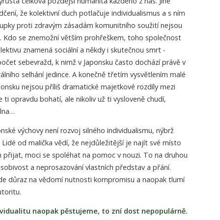
vyrůstá celková pozdější humanita každého z nás. Jiné
dčení, že kolektivní duch potlačuje individualismus a s ním
stupky proti zdravým zásadám komunitního soužití nejsou
. Kdo se znemožní větším prohřeškem, toho společnost
olektivu znamená sociální a někdy i skutečnou smrt -
 počet sebevražd, k nimž v Japonsku často dochází právě v
lního selhání jedince. A konečně třetím vysvětlením malé
 Japonsku nejsou příliš dramatické majetkové rozdíly mezi
ce ti opravdu bohatí, ale nikoliv už ti vysloveně chudí,
elna…
nské výchovy není rozvoj silného individualismu, nýbrž
 Lidé od malička vědí, že nejdůležitější je najít své místo
h přijat, moci se spoléhat na pomoc v nouzi. To na druhou
obivost a neprosazování vlastních představ a přání.
de důraz na vědomí nutnosti kompromisu a naopak tlumí
toritu.
dividualitu naopak pěstujeme, to zní dost nepopulárně.