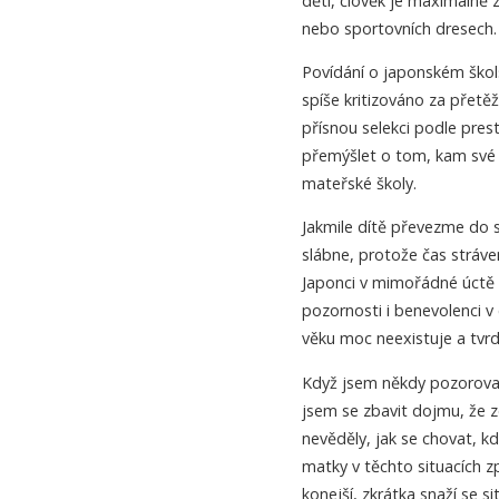
děti, člověk je maximálně 
nebo sportovních dresech.
Povídání o japonském škols
spíše kritizováno za přetěž
přísnou selekci podle prest
přemýšlet o tom, kam své d
mateřské školy.
Jakmile dítě převezme do s
slábne, protože čas stráven
Japonci v mimořádné úctě r
pozornosti i benevolenci v
věku moc neexistuje a tvrd
Když jsem někdy pozoroval
jsem se zbavit dojmu, že 
nevěděly, jak se chovat, k
matky v těchto situacích z
konejší, zkrátka snaží se si