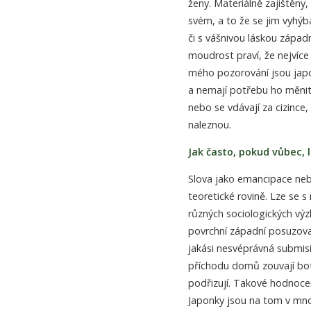
ženy. Materiálně zajištěny,
svém, a to že se jim vyhýb
či s vášnivou láskou západ
moudrost praví, že nejvíce 
mého pozorování jsou jap
a nemají potřebu ho měnit. 
nebo se vdávají za cizince
naleznou.
Jak často, pokud vůbec,
Slova jako emancipace neb
teoretické rovině. Lze se s
různých sociologických výz
povrchní západní posuzov
jakási nesvéprávná submis
příchodu domů zouvají bot
podřizují. Takové hodnocen
Japonky jsou na tom v mno