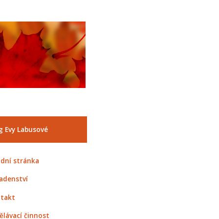
g Evy Labusové
dní stránka
adenství
takt
ělávací činnost