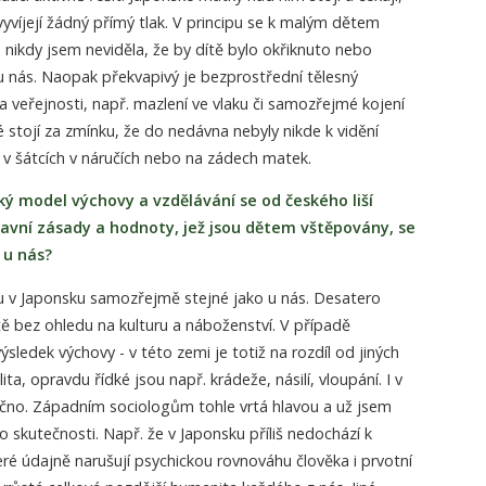
vyvíjejí žádný přímý tlak. V principu se k malým dětem
, nikdy jsem neviděla, že by dítě bylo okřiknuto nebo
u nás. Naopak překvapivý je bezprostřední tělesný
 veřejnosti, např. mazlení ve vlaku či samozřejmé kojení
é stojí za zmínku, že do nedávna nebyly nikde k vidění
n v šátcích v náručích nebo na zádech matek.
ský model výchovy a vzdělávání se od českého liší
ravní zásady a hodnoty, jež jsou dětem vštěpovány, se
 u nás?
 v Japonsku samozřejmě stejné jako u nás. Desatero
ětě bez ohledu na kulturu a náboženství. V případě
ýsledek výchovy - v této zemi je totiž na rozdíl od jiných
ita, opravdu řídké jsou např. krádeže, násilí, vloupání. I v
čno. Západním sociologům tohle vrtá hlavou a už jsem
to skutečnosti. Např. že v Japonsku příliš nedochází k
ré údajně narušují psychickou rovnováhu člověka i prvotní