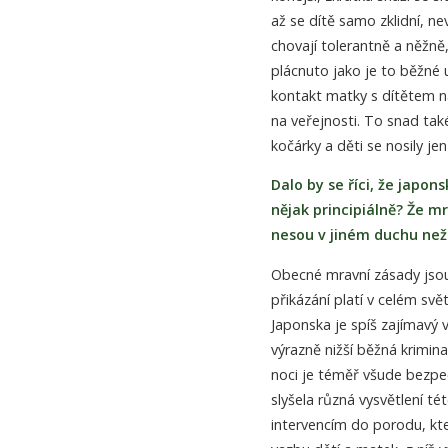
až se dítě samo zklidní, ne
chovají tolerantně a něžně
plácnuto jako je to běžné 
kontakt matky s dítětem na
na veřejnosti. To snad tak
kočárky a děti se nosily je
Dalo by se říci, že japon
nějak principiálně? Že m
nesou v jiném duchu než
Obecné mravní zásady jsou
přikázání platí v celém sv
Japonska je spíš zajímavý v
výrazně nižší běžná kriminal
noci je téměř všude bezpe
slyšela různá vysvětlení té
intervencím do porodu, kte