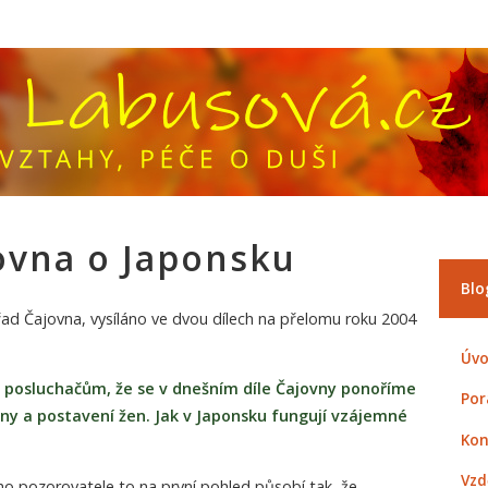
ovna o Japonsku
Blo
řad Čajovna, vysíláno ve dvou dílech na přelomu roku 2004
Úvo
me posluchačům, že se v dnešním díle Čajovny ponoříme
Por
ny a postavení žen. Jak v Japonsku fungují vzájemné
Kon
Vzd
o pozorovatele to na první pohled působí tak, že