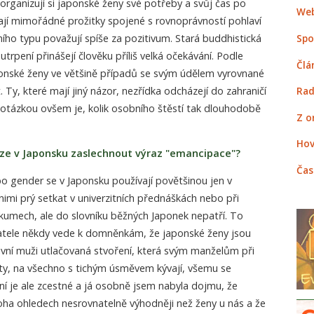
 organizují si japonské ženy své potřeby a svůj čas po
Web
ají mimořádné prožitky spojené s rovnoprávností pohlaví
ního typu považují spíše za pozitivum. Stará buddhistická
Spo
utrpení přinášejí člověku příliš velká očekávání. Podle
Člá
onské ženy ve většině případů se svým údělem vyrovnané
Ty, které mají jiný názor, nezřídka odcházejí do zahraničí
Rad
, otázkou ovšem je, kolik osobního štěstí tak dlouhodobě
Z o
Hov
 lze v Japonsku zaslechnout výraz "emancipace"?
Čas
o gender se v Japonsku používají povětšinou jen v
 nimi prý setkat v univerzitních přednáškách nebo při
kumech, ale do slovníku běžných Japonek nepatří. To
atele někdy vede k domněnkám, že japonské ženy jsou
ivní muži utlačovaná stvoření, která svým manželům při
y, na všechno s tichým úsměvem kývají, všemu se
í je ale zcestné a já osobně jsem nabyla dojmu, že
ha ohledech nesrovnatelně výhodněji než ženy u nás a že