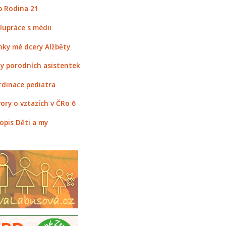
 Rodina 21
lupráce s médii
nky mé dcery Alžběty
y porodních asistentek
rdinace pediatra
ory o vztazích v ČRo 6
opis Děti a my