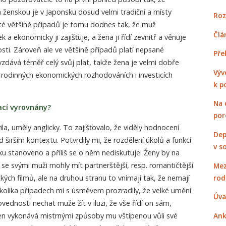
a ženskou je v Japonsku dosud velmi tradiční a místy
Roz
osté většině případů je tomu dodnes tak, že muž
Člá
 a ekonomicky ji zajišťuje, a žena ji řídí zevnitř a věnuje
ti. Zároveň ale ve většině případů platí nepsané
Pře
zdává téměř celý svůj plat, takže žena je velmi dobře
Výv
h rodinných ekonomických rozhodováních i investicích
k p
Na 
ací vyrovnány?
por
la, uměly anglicky. To zajišťovalo, že viděly hodnocení
Dep
širším kontextu. Potvrdily mi, že rozdělení úkolů a funkcí
v s
ku stanoveno a příliš se o něm nediskutuje. Ženy by na
 se svými muži mohly mít partnerštější, resp. romantičtější
Mez
rod
ckých filmů, ale na druhou stranu to vnímají tak, že nemají
kolika případech mi s úsměvem prozradily, že velké umění
Úva
ednosti nechat muže žít v iluzi, že vše řídí on sám,
jen vykonává mistrnými způsoby mu vštípenou vůli své
Ank