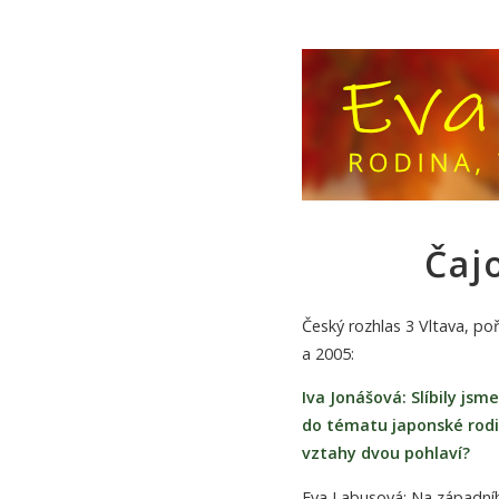
Čaj
Český rozhlas 3 Vltava, po
a 2005:
Iva Jonášová: Slíbily js
do tématu japonské rodi
vztahy dvou pohlaví?
Eva Labusová: Na západníh