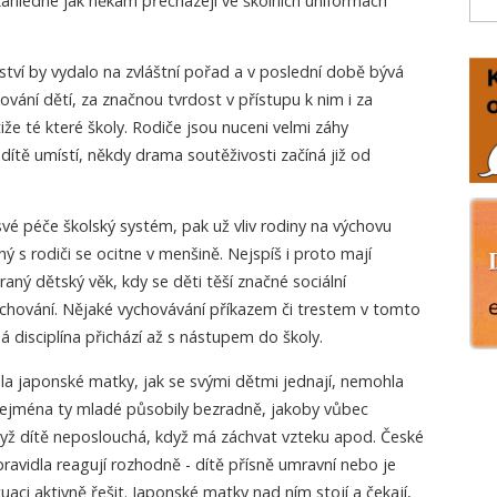
zahlédne jak někam přecházejí ve školních uniformách
tví by vydalo na zvláštní pořad a v poslední době bývá
ování dětí, za značnou tvrdost v přístupu k nim i za
iže té které školy. Rodiče jsou nuceni velmi záhy
ítě umístí, někdy drama soutěživosti začíná již od
vé péče školský systém, pak už vliv rodiny na výchovu
ý s rodiči se ocitne v menšině. Nejspíš i proto mají
aný dětský věk, kdy se děti těší značné sociální
 chování. Nějaké vychovávání příkazem či trestem v tomto
á disciplína přichází až s nástupem do školy.
a japonské matky, jak se svými dětmi jednají, nemohla
zejména ty mladé působily bezradně, jakoby vůbec
dyž dítě neposlouchá, když má záchvat vzteku apod. České
pravidla reagují rozhodně - dítě přísně umravní nebo je
tuaci aktivně řešit. Japonské matky nad ním stojí a čekají,