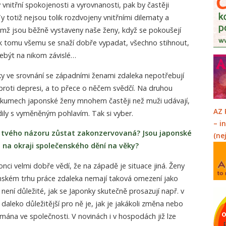
vnitřní spokojenosti a vyrovnanosti, pak by častěji
y totiž nejsou tolik rozdvojeny vnitřními dilematy a
imž jsou běžně vystaveny naše ženy, když se pokoušejí
a k tomu všemu se snaží dobře vypadat, všechno stihnout,
ebýt na nikom závislé…
ky ve srovnání se západními ženami zdaleka nepotřebují
 proti depresi, a to přece o něčem svědčí. Na druhou
ýzkumech japonské ženy mnohem častěji než muži udávají,
AZ 
odily s vyměněným pohlavím. Tak si vyber.
– i
 tvého názoru zůstat zakonzervovaná? Jsou japonské
(ne
 na okraji společenského dění na věky?
nci velmi dobře vědí, že na západě je situace jiná. Ženy
onském trhu práce zdaleka nemají taková omezení jako
není důležité, jak se Japonky skutečně prosazují např. v
aleko důležitější pro ně je, jak je jakákoli změna nebo
ána ve společnosti. V novinách i v hospodách již lze