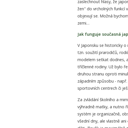
zaslechnout hlasy, že japo
žen" do vrcholných funkcí v
objevují se. Možná bychom
zemi…
Jak funguje současná jap
V Japonsku se historicky o
tzn. soužití prarodičů, rod
modelem setkat dodnes, al
tříčlenné rodiny. Už bylo ř
druhou stranu oproti minul
západním způsobu - např.
sportovních centrech či ješ
Za zvládání školního a mim
výhradně matky, a nutno ří
systém je organizačně, obs
všední dny, ale vlastně ani 