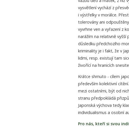
vazbu dětí a matek, z níž 
vysvětlení vychází z přesvě
i výstřelky v morálce. Pře
tolerovány ani odpouštěny
vyvrhne ven a vyřazení z k
narážím na relativně vyšší
důsledku předchozího morá
kriminality je i fakt, že v
lidmi, resp. existují tam si
živořící na hranicích snesit
Krátce shrnuto - cílem japo
především kolektivní cítění.
mezi ostatními, být od nic
stranu předpokládá přizpůs
Japonská výchova tedy kla
individualismus a osobní au
Pro nás, kteří si svou in