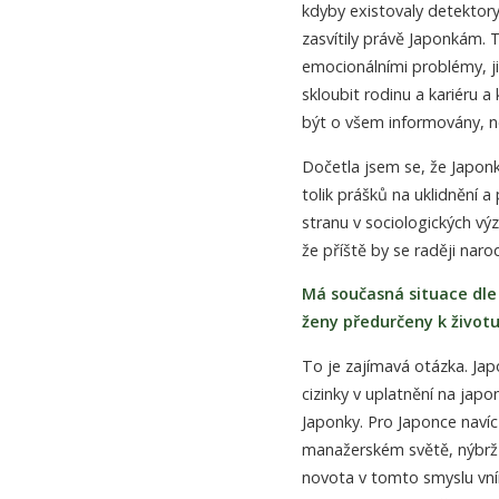
kdyby existovaly detektory 
zasvítily právě Japonkám. T
emocionálními problémy, j
skloubit rodinu a kariéru 
být o všem informovány, n
Dočetla jsem se, že Japon
tolik prášků na uklidnění a
stranu v sociologických v
že příště by se raději nar
Má současná situace dle
ženy předurčeny k životu
To je zajímavá otázka. Japo
cizinky v uplatnění na jap
Japonky. Pro Japonce navíc 
manažerském světě, nýbrž d
novota v tomto smyslu vním