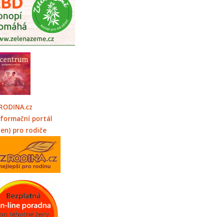
RODINA.cz
nformační portál
jen) pro rodiče