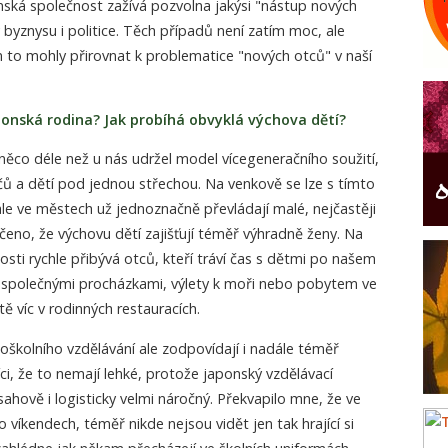
nská společnost zažívá pozvolna jakýsi "nástup nových
 byznysu i politice. Těch případů není zatím moc, ale
 to mohly přirovnat k problematice "nových otců" v naší
onská rodina? Jak probíhá obvyklá výchova dětí?
 něco déle než u nás udržel model vícegeneračního soužití,
ičů a dětí pod jednou střechou. Na venkově se lze s tímto
e ve městech už jednoznačně převládají malé, nejčastěji
ečeno, že výchovu dětí zajišťují téměř výhradně ženy. Na
osti rychle přibývá otců, kteří tráví čas s dětmi po našem
 společnými procházkami, výlety k moři nebo pobytem ve
tě víc v rodinných restauracích.
oškolního vzdělávání ale zodpovídají i nadále téměř
ci, že to nemají lehké, protože japonský vzdělávací
ahově i logisticky velmi náročný. Překvapilo mne, že ve
o víkendech, téměř nikde nejsou vidět jen tak hrající si