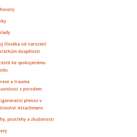
hovory
nky
klady
oj člověka od narození
očátkům dospělosti
cestě ke spokojenému
odu
rese a trauma
ouvislosti s porodem
igenerační přenos v
ičovství: Attachment
hy, postřehy a zkušenosti
ety