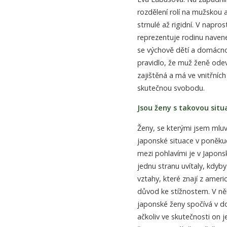
rozdělení rolí na mužskou 
strnulé až rigidní. V napr
reprezentuje rodinu navenek
se výchově dětí a domácnos
pravidlo, že muž ženě odev
zajištěná a má ve vnitřníc
skutečnou svobodu.
Jsou ženy s takovou situ
Ženy, se kterými jsem mluvi
japonské situace v poněkud 
mezi pohlavími je v Japons
jednu stranu uvítaly, kdyby
vztahy, které znají z ameri
důvod ke stížnostem. V ně
japonské ženy spočívá v dov
ačkoliv ve skutečnosti on 