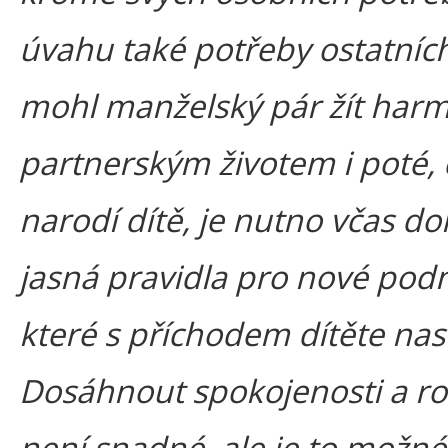
úvahu také potřeby ostatníc
mohl manželský pár žít har
partnerským životem i poté, 
narodí dítě, je nutno včas d
jasná pravidla pro nové pod
které s příchodem dítěte nast
Dosáhnout spokojenosti a r
není snadné, ale je to možn