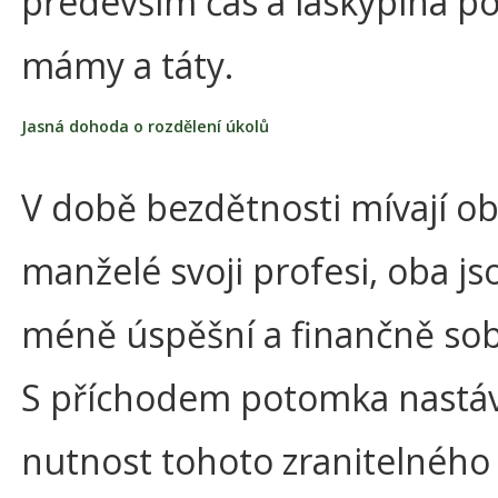
především čas a láskyplná p
mámy a táty.
Jasná dohoda o rozdělení úkolů
V době bezdětnosti mívají o
manželé svoji profesi, oba js
méně úspěšní a finančně sob
S příchodem potomka nastá
nutnost tohoto zranitelného