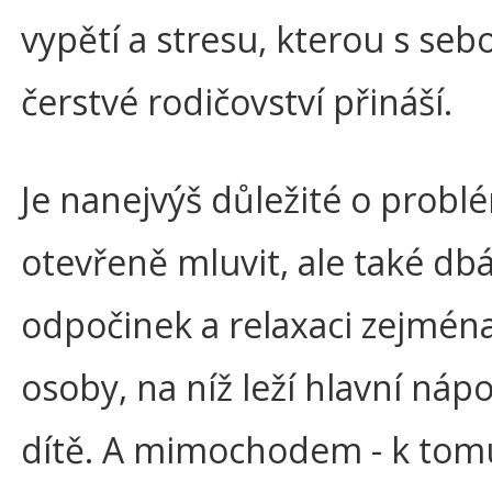
vypětí a stresu, kterou s seb
čerstvé rodičovství přináší.
Je nanejvýš důležité o prob
otevřeně mluvit, ale také db
odpočinek a relaxaci zejmén
osoby, na níž leží hlavní náp
dítě. A mimochodem - k tom