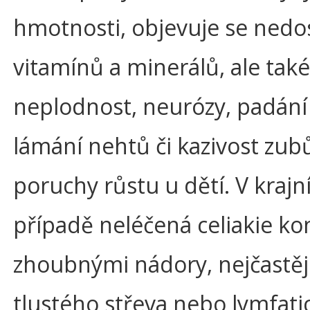
hmotnosti, objevuje se nedo
vitamínů a minerálů, ale také
neplodnost, neurózy, padání 
lámání nehtů či kazivost zub
poruchy růstu u dětí. V kraj
případě neléčená celiakie ko
zhoubnými nádory, nejčastěj
tlustého střeva nebo lymfati