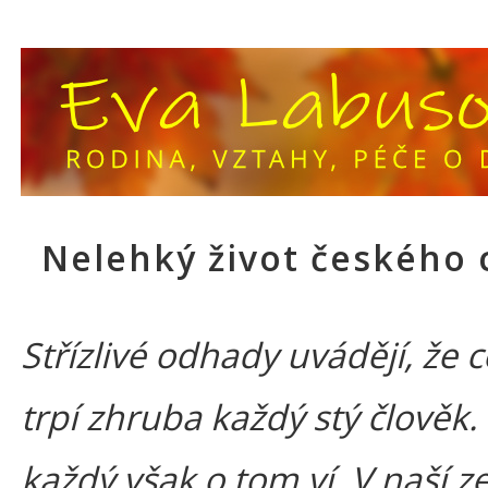
Nelehký život českého 
Střízlivé odhady uvádějí, že ce
trpí zhruba každý stý člověk.
každý však o tom ví. V naší z