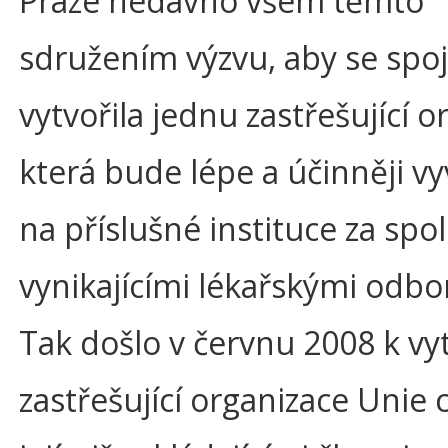
Praze nedávno všem těmto
sdružením výzvu, aby se spoji
vytvořila jednu zastřešující o
která bude lépe a účinněji vyv
na příslušné instituce za spo
vynikajícími lékařskými odbo
Tak došlo v červnu 2008 k vy
zastřešující organizace Unie c