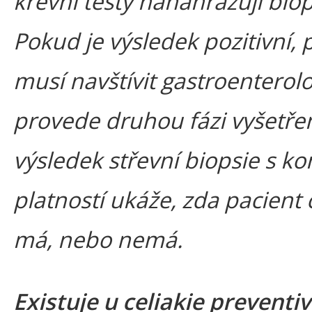
krevní testy nanahrazují biops
Pokud je výsledek pozitivní, 
musí navštívit gastroenterol
provede druhou fázi vyšetřen
výsledek střevní biopsie s k
platností ukáže, zda pacient c
má, nebo nemá.
Existuje u celiakie preventiv