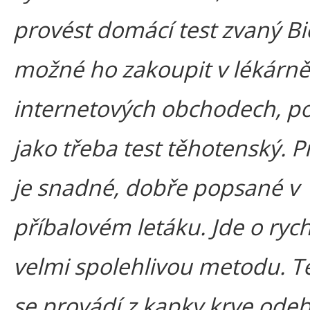
provést domácí test zvaný Bi
možné ho zakoupit v lékárně
internetových obchodech, 
jako třeba test těhotenský. 
je snadné, dobře popsané v
příbalovém letáku. Jde o ryc
velmi spolehlivou metodu. T
se provádí z kapky krve ode