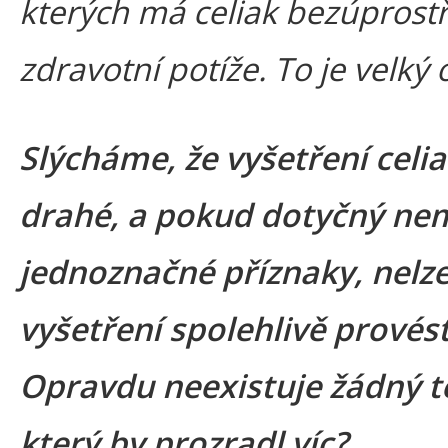
kterých má celiak bezúprost
zdravotní potíže. To je velký 
Slýcháme, že vyšetření celia
drahé, a pokud dotyčný ne
jednoznačné příznaky, nelz
vyšetření spolehlivě provést
Opravdu neexistuje žádný t
který by prozradl víc?