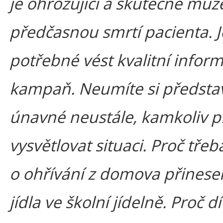
je ohrožující a skutečně můž
předčasnou smrtí pacienta. J
potřebné vést kvalitní infor
kampaň. Neumíte si představi
únavné neustále, kamkoliv př
vysvětlovat situaci. Proč tře
o ohřívání z domova přines
jídla ve školní jídelně. Proč d