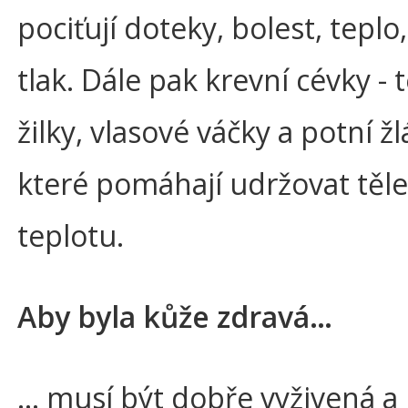
pociťují doteky, bolest, teplo,
tlak. Dále pak krevní cévky -
žilky, vlasové váčky a potní žl
které pomáhají udržovat těl
teplotu.
Aby byla kůže zdravá…
… musí být dobře vyživená a