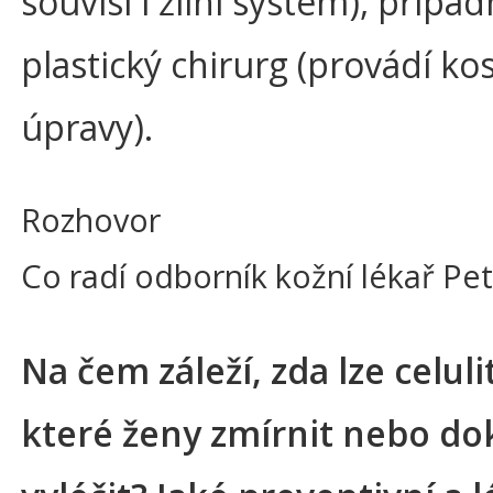
souvisí i žilní systém), přípa
plastický chirurg (provádí k
úpravy).
Rozhovor
Co radí odborník kožní lékař Petr
Na čem záleží, zda lze celuli
které ženy zmírnit nebo d