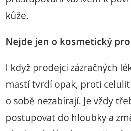
kůže.
Nejde jen o kosmetický pr
I když prodejci zázračných lé
mastí tvrdí opak, proti celuli
o sobě nezabírají. Je vždy tře
postupovat do hloubky a změ