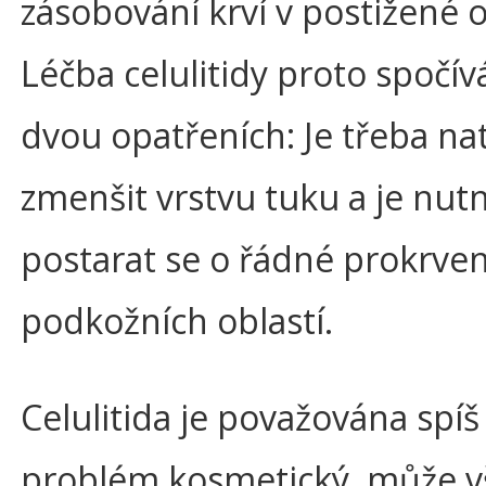
zásobování krví v postižené o
Léčba celulitidy proto spočív
dvou opatřeních: Je třeba na
zmenšit vrstvu tuku a je nut
postarat se o řádné prokrven
podkožních oblastí.
Celulitida je považována spíš
problém kosmetický, může v