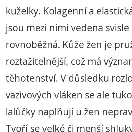
kuželky. Kolagenní a elastick
jsou mezi nimi vedena svisle 
rovnoběžná. Kůže žen je pruž
roztažitelnější, což má význa
těhotenství. V důsledku rozl
vazivových vláken se ale tuk
lalůčky naplňují u žen neprav
Tvoří se velké či menší shluk