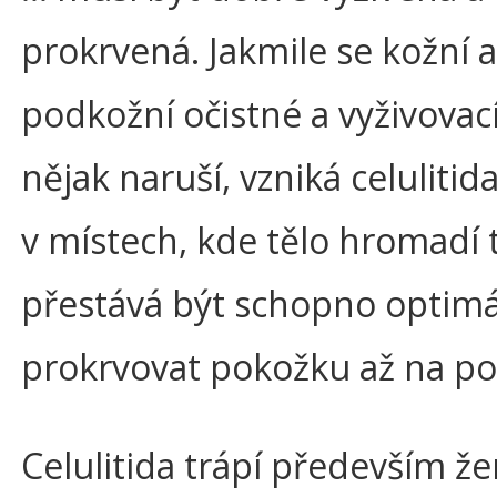
prokrvená. Jakmile se kožní a
podkožní očistné a vyživovac
nějak naruší, vzniká celulitid
v místech, kde tělo hromadí 
přestává být schopno optim
prokrvovat pokožku až na po
Celulitida trápí především že