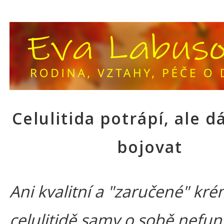
Celulitida potrápí, ale dá
bojovat
Ani kvalitní a "zaručené" kré
celulitidě samy o sobě nefung