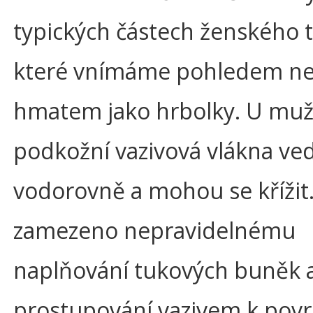
typických částech ženského t
které vnímáme pohledem n
hmatem jako hrbolky. U muž
podkožní vazivová vlákna ve
vodorovně a mohou se křížit.
zamezeno nepravidelnému
naplňování tukových buněk a
prostupování vazivem k pov