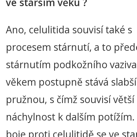
ve starším věku ?
Ano, celulitida souvisí také s
procesem stárnutí, a to pře
stárnutím podkožního vaziva
věkem postupně stává slabš
pružnou, s čímž souvisí větší
náchylnost k dalším potížím
boje proti celulitidě se ve st