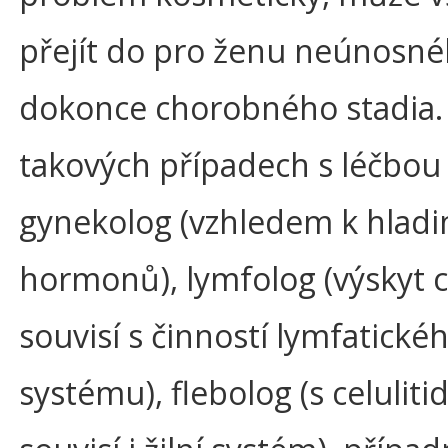
přejít do pro ženu neúnosn
dokonce chorobného stadia.
takových případech s léčbo
gynekolog (vzhledem k hlad
hormonů), lymfolog (výskyt ce
souvisí s činností lymfatické
systému), flebolog (s celuliti