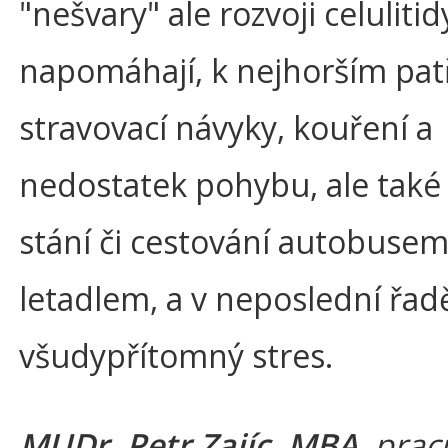
"nešvary" ale rozvoji celulitid
napomáhají, k nejhorším pat
stravovací návyky, kouření a
nedostatek pohybu, ale také
stání či cestování autobusem
letadlem, a v neposlední řad
všudypřítomný stres.
MUDr. Petr Zajíc, MBA
, prac