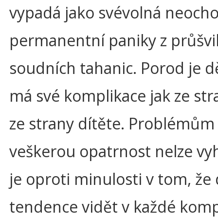
vypadá jako svévolná neochot
permanentní paniky z průšvi
soudních tahanic. Porod je dě
má své komplikace jak ze str
ze strany dítěte. Problémům
veškerou opatrnost nelze v
je oproti minulosti v tom, ž
tendence vidět v každé kompl