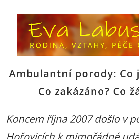
Ambulantní porody: Co 
Co zakázáno? Co ž
Koncem října 2007 došlo v po
Hořovicích k mimořádné udál