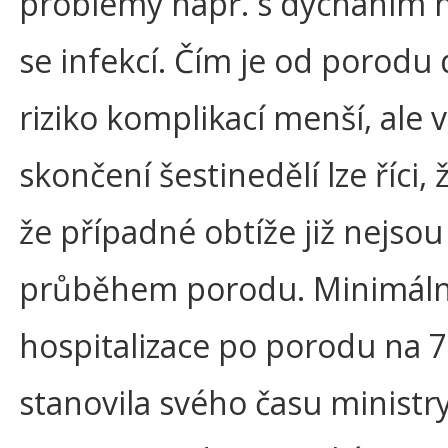
problémy např. s dýcháním ne
se infekcí. Čím je od porodu d
riziko komplikací menší, ale 
skončení šestinedělí lze říci,
že případné obtíže již nejsou 
průběhem porodu. Minimáln
hospitalizace po porodu na 
stanovila svého času minist