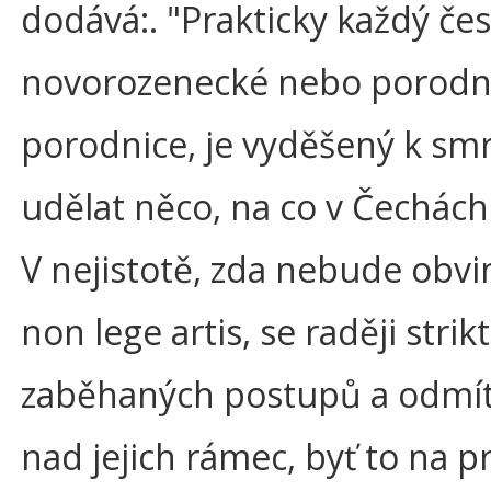
dodává:. "Prakticky každý česk
novorozenecké nebo porodni
porodnice, je vyděšený k smr
udělat něco, na co v Čechách
V nejistotě, zda nebude obv
non lege artis, se raději strik
zaběhaných postupů a odmítá
nad jejich rámec, byť to na p