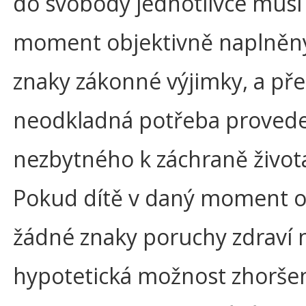
do svobody jednotlivce musí
moment objektivně naplněn
znaky zákonné výjimky, a př
neodkladná potřeba proved
nezbytného k záchraně života 
Pokud dítě v daný moment o
žádné znaky poruchy zdraví 
hypotetická možnost zhoršen