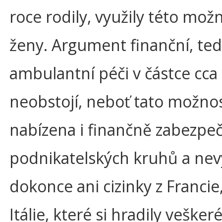
roce rodily, využily této mož
ženy. Argument finanční, te
ambulantní péči v částce cca 
neobstojí, neboť tato možnos
nabízena i finančně zabezp
podnikatelských kruhů a nevy
dokonce ani cizinky z Franci
Itálie, které si hradily vešker