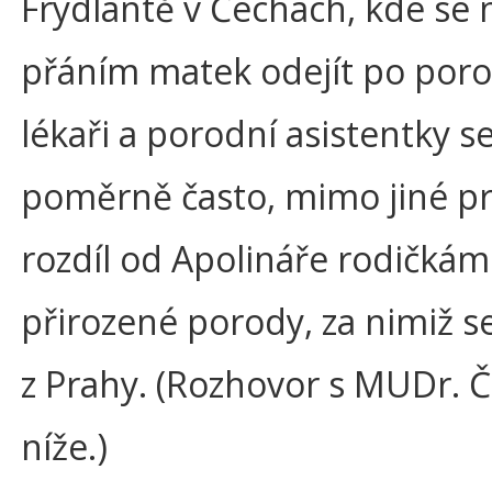
Frýdlantě v Čechách, kde se 
přáním matek odejít po po
lékaři a porodní asistentky se
poměrně často, mimo jiné pr
rozdíl od Apolináře rodičká
přirozené porody, za nimiž se
z Prahy. (Rozhovor s MUDr. Č
níže.)