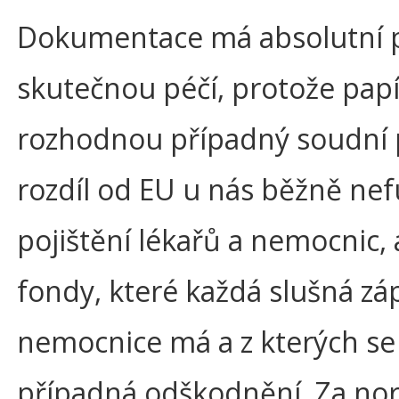
Dokumentace má absolutní 
skutečnou péčí, protože pap
rozhodnou případný soudní 
rozdíl od EU u nás běžně nef
pojištění lékařů a nemocnic, 
fondy, které každá slušná zá
nemocnice má a z kterých se 
případná odškodnění. Za no