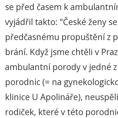
se před časem k ambulantn
vyjádřil takto: "České ženy s
předčasnému propuštění z p
brání. Když jsme chtěli v Pra
ambulantní porody v jedné z
porodnic (= na gynekologick
klinice U Apolináře), neuspěl
rodiček, které v této porodn