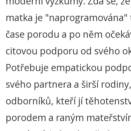
moderní výzkumy. Zdá se, že
matka je "naprogramována" t
čase porodu a po něm očekáv
citovou podporu od svého ok
Potřebuje empatickou podp
svého partnera a širší rodiny,
odborníků, kteří jí těhotenst
porodem a raným mateřstv