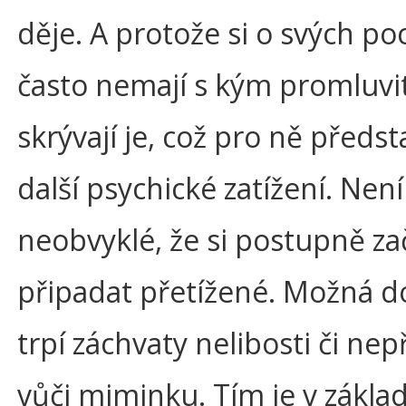
děje. A protože si o svých po
často nemají s kým promluvit
skrývají je, což pro ně předst
další psychické zatížení. Není
neobvyklé, že si postupně z
připadat přetížené. Možná 
trpí záchvaty nelibosti či nep
vůči miminku. Tím je v zákla