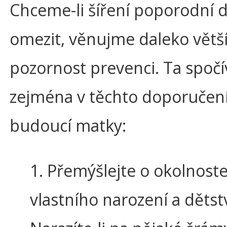
Chceme-li šíření poporodní 
omezit, věnujme daleko větš
pozornost prevenci. Ta spočí
zejména v těchto doporučen
budoucí matky:
1. Přemýšlejte o okolnost
vlastního narození a dětstv