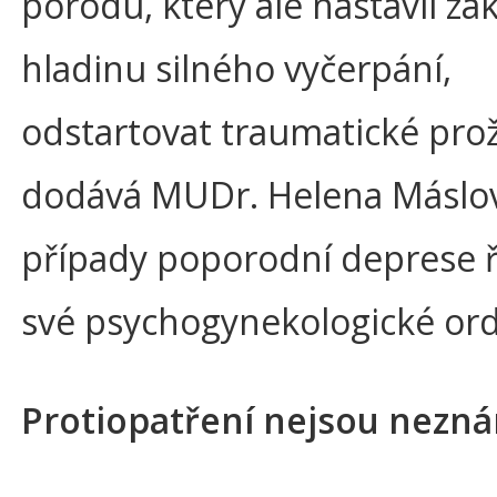
porodu, který ale nastavil zá
hladinu silného vyčerpání,
odstartovat traumatické prož
dodává MUDr. Helena Máslov
případy poporodní deprese ř
své psychogynekologické ord
Protiopatření nejsou nezn