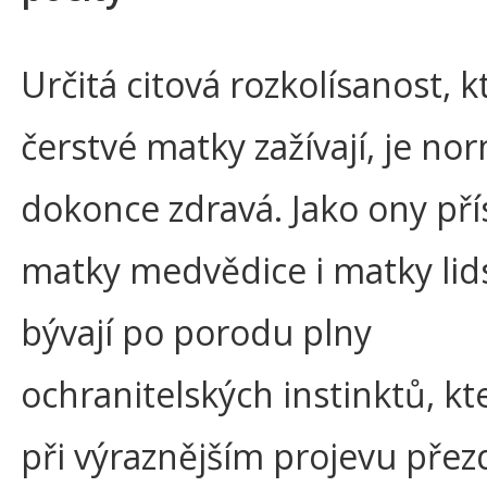
Určitá citová rozkolísanost, 
čerstvé matky zažívají, je nor
dokonce zdravá. Jako ony př
matky medvědice i matky lid
bývají po porodu plny
ochranitelských instinktů, k
při výraznějším projevu přez