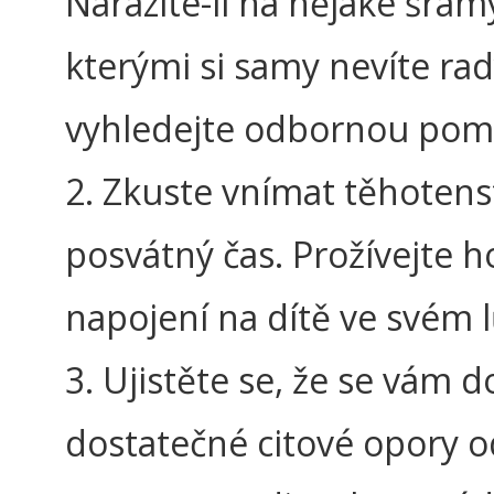
Narazíte-li na nějaké šrám
kterými si samy nevíte rad
vyhledejte odbornou pom
2. Zkuste vnímat těhotenst
posvátný čas. Prožívejte h
napojení na dítě ve svém 
3. Ujistěte se, že se vám d
dostatečné citové opory o