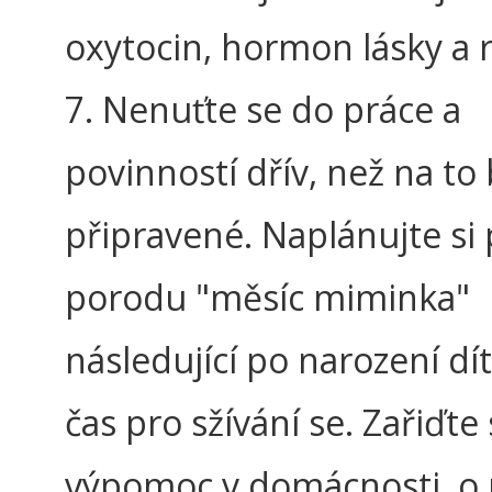
oxytocin, hormon lásky a r
7. Nenuťte se do práce a
povinností dřív, než na to
připravené. Naplánujte si
porodu "měsíc miminka"
následující po narození dí
čas pro sžívání se. Zařiďte 
výpomoc v domácnosti, o 