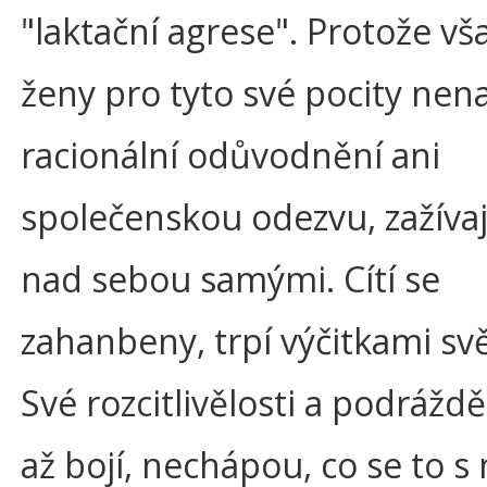
"laktační agrese". Protože vš
ženy pro tyto své pocity nena
racionální odůvodnění ani
společenskou odezvu, zažívaj
nad sebou samými. Cítí se
zahanbeny, trpí výčitkami sv
Své rozcitlivělosti a podráždě
až bojí, nechápou, co se to s