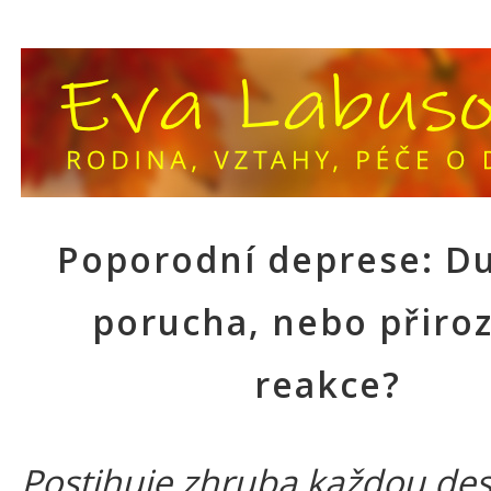
Poporodní deprese: D
porucha, nebo přiro
reakce?
Postihuje zhruba každou de