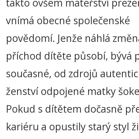
takto ovšem mateřství preze
vnímá obecné společenské
povědomí. Jenže náhlá změn
příchod dítěte působí, bývá 
současné, od zdrojů autenti
ženství odpojené matky šok
Pokud s dítětem dočasně pře
kariéru a opustily starý styl ž