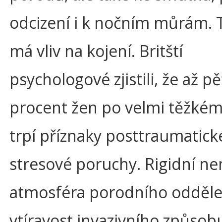
odcizení i k nočním můrám. 
má vliv na kojení. Britští
psychologové zjistili, že až pě
procent žen po velmi těžké
trpí příznaky posttraumatick
stresové poruchy. Rigidní n
atmosféra porodního odděle
vtíravost invazivního způsob