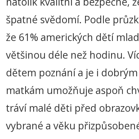
natolik kvalitní a bezpečné, ž
špatné svědomí. Podle průzk
že 61% amerických dětí mladš
většinou déle než hodinu. Více
dětem poznání a je i dobrým
matkám umožňuje aspoň chvíli
tráví malé děti před obrazovk
vybrané a věku přizpůsoben