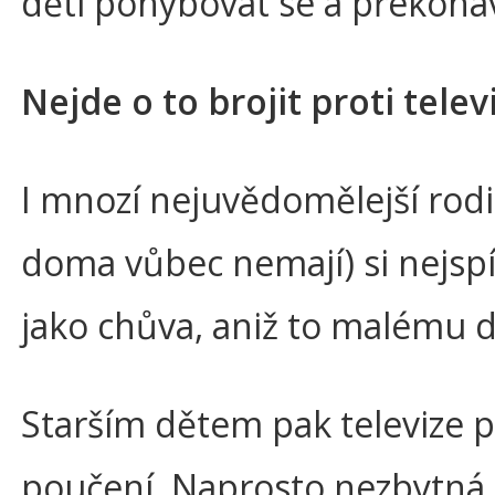
dětí pohybovat se a překonáv
Nejde o to brojit proti tele
I mnozí nejuvědomělejší rodič
doma vůbec nemají) si nejspíš 
jako chůva, aniž to malému dí
Starším dětem pak televize př
poučení. Naprosto nezbytná j