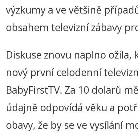
výzkumy a ve většině případů
obsahem televizní zábavy pro
Diskuse znovu naplno ožila,
nový první celodenní televiz
BabyFirstTV. Za 10 dolarů měs
údajně odpovídá věku a potř
obavy, že by se ve vysílání m