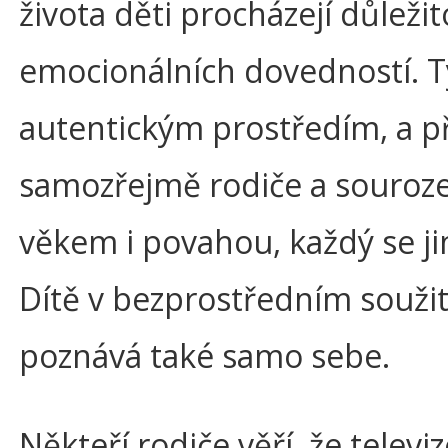
života děti procházejí důleži
emocionálních dovedností. Ty
autentickým prostředím, a p
samozřejmě rodiče a sourozen
věkem i povahou, každý se jin
Dítě v bezprostředním soužit
poznává také samo sebe.
Někteří rodiče věří, že televiz