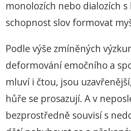
monolozích nebo dialozích s 
schopnost slov formovat myšl
Podle výše zmíněných výzku
deformování emočního a spole
mluví i čtou, jsou uzavřenější
hůře se prosazují. A v neposl
bezprostředně souvisí s ned