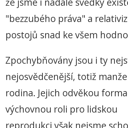
že jsme i nadále svědky exis
"bezzubého práva" a relativiz
postojů snad ke všem hodn
Zpochybňovány jsou i ty nejst
nejosvědčenější, totiž manžel
rodina. Jejich odvěkou forma
výchovnou roli pro lidskou
reprodukci však nejsme sch