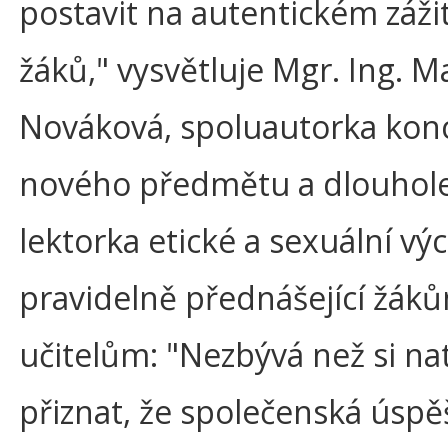
postavit na autentickém záži
žáků," vysvětluje Mgr. Ing. M
Nováková, spoluautorka kon
nového předmětu a dlouhol
lektorka etické a sexuální vý
pravidelně přednášející žáků
učitelům: "Nezbývá než si na
přiznat, že společenská úspě