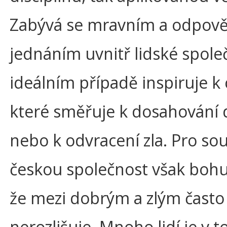
Zabývá se mravním a odpo
jednáním uvnitř lidské společ
ideálním případě inspiruje k 
které směřuje k dosahování
nebo k odvracení zla. Pro s
českou společnost však bohuž
že mezi dobrým a zlým často
nerozlišuje. Mnoho lidí je v 