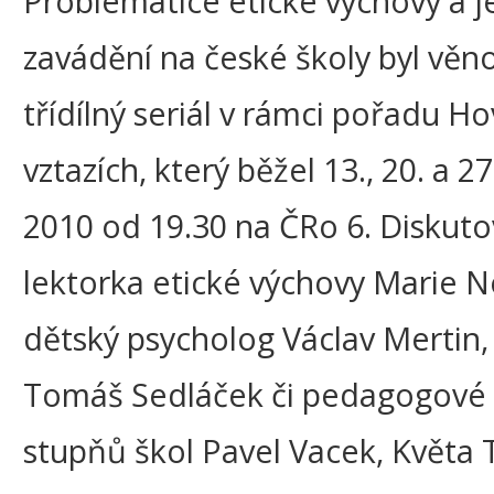
Problematice etické výchovy a j
zavádění na české školy byl věn
třídílný seriál v rámci pořadu H
vztazích, který běžel 13., 20. a 2
2010 od 19.30 na ČRo 6. Diskuto
lektorka etické výchovy Marie 
dětský psycholog Václav Mertin
Tomáš Sedláček či pedagogové
stupňů škol Pavel Vacek, Květa 