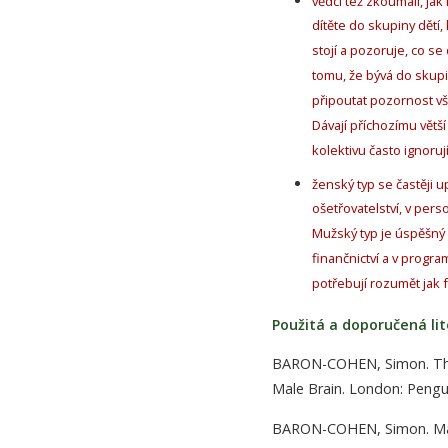
vědci též zkoumali, ja
dítěte do skupiny dětí, k
stojí a pozoruje, co se 
tomu, že bývá do skupi
připoutat pozornost vše
Dávají příchozímu větš
kolektivu často ignorují
ženský typ se častěji up
ošetřovatelství, v perso
Mužský typ je úspěšný 
finančnictví a v progra
potřebují rozumět jak f
Použitá a doporučená lit
BARON-COHEN, Simon. The
Male Brain. London: Pengu
BARON-COHEN, Simon. Männ