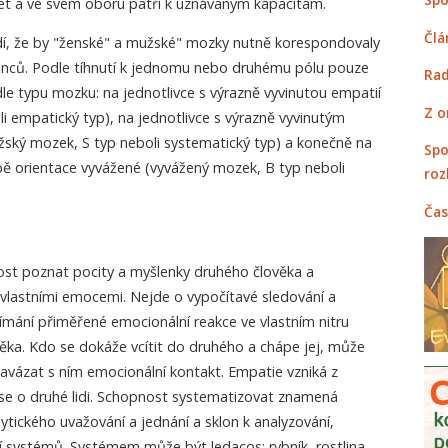
 let a ve svém oboru patří k uznávaným kapacitám.
Člá
í, že by "ženské" a mužské" mozky nutně korespondovaly
inců. Podle tíhnutí k jednomu nebo druhému pólu pouze
Rad
podle typu mozku: na jednotlivce s výrazně vyvinutou empatií
Z o
i empatický typ), na jednotlivce s výrazně vyvinutým
ký mozek, S typ neboli systematický typ) a konečně na
Spo
obě orientace vyvážené (vyvážený mozek, B typ neboli
roz
Čas
st poznat pocity a myšlenky druhého člověka a
vlastními emocemi. Nejde o vypočítavé sledování a
ímání přiměřené emocionální reakce ve vlastním nitru
ěka. Kdo se dokáže vcítit do druhého a chápe jej, může
avázat s ním emocionální kontakt. Empatie vzniká z
 se o druhé lidi. Schopnost systematizovat znamená
tického uvažování a jednání a sklon k analyzování,
í systémů. Systémem může být ledacos: rybník, rostlina,