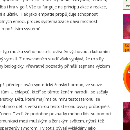
ba i hra v golf. Vše tu funguje na principu akce a reakce,
í a účinku. Tak jako empatie propůjčuje schopnost
dílných emocí, proces systematizace dává možnost
m množstvím systémů.
e typ mozku svého nositele ovlivněn výchovou a kulturním
 vyrostl. Z dosavadních studií však vyplývá, že rozdíly
y biologicky. Převratné poznatky přináší zejména výzkum
ř. předepisován syntetický ženský hormon, ve snaze
ům. U chlapců, kteří se těmto ženám narodili, se začaly
ristiky. Děti, které mají malou míru testosteronu, se
, zatímco děti s větší mírou testosteronu bývají průbojnější
on-Cohen. Tvrdí, že podobné poznatky mohou lidstvu pomoci
komunikaci mezi mužským a ženským světem, nýbrž též
spergerův syndrom. Ty totiž bývají vykládány jako