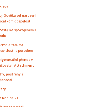
klady
oj člověka od narození
očátkům dospělosti
cestě ke spokojenému
rodu
rese a trauma
ouvislosti s porodem
igenerační přenos v
ičovství: Attachment
hy, postřehy a
šenosti
ety
 Rodina 21
lupráce s médii