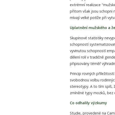
extrémní realizace "mužské
přitom však jsou schopni
mívají velké potíže při vy
Uplatnění mužského a ž
Skupinové statistiky nevypov
schopností systematizovat
vyvinutou schopností empa
dělení rolí v tradičně gen
připisovány téměř výhradn
Princip rovných příležitostí
svobodnou volbu rodinných 
stereotypy. A to tím spíš,
zmíněné typy mozků, bez oh
Co odhalily výzkumy
Studie, provedené na Camb