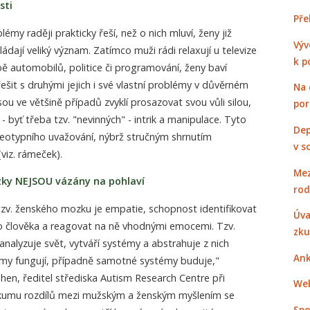
sti
Pře
my raději prakticky řeší, než o nich mluví, ženy již
Výv
dají veliký význam. Zatímco muži rádi relaxují u televize
k p
ě automobilů, politice či programování, ženy baví
ešit s druhými jejich i své vlastní problémy v důvěrném
Na 
ou ve většině případů zvyklí prosazovat svou vůli silou,
po
 byť třeba tzv. "nevinných" - intrik a manipulace. Tyto
Dep
eotypního uvažování, nýbrž stručným shrnutím
v s
viz. rámeček).
Mez
zky NEJSOU vázány na pohlaví
rod
tzv. ženského mozku je empatie, schopnost identifikovat
Úva
 člověka a reagovat na ně vhodnými emocemi. Tzv.
zku
alyzuje svět, vytváří systémy a abstrahuje z nich
Ank
témy fungují, případně samotné systémy buduje,"
hen, ředitel střediska Autism Research Centre při
Web
zkumu rozdílů mezi mužským a ženským myšlením se
Spo