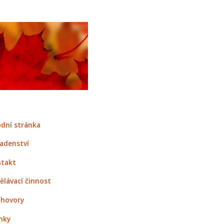
dní stránka
adenství
takt
ělávací činnost
hovory
nky