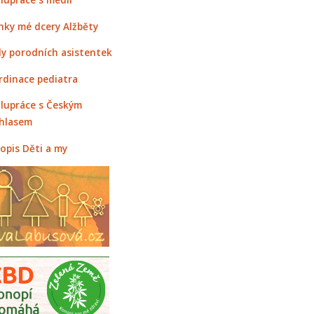
nky mé dcery Alžběty
y porodních asistentek
rdinace pediatra
lupráce s Českým
hlasem
opis Děti a my