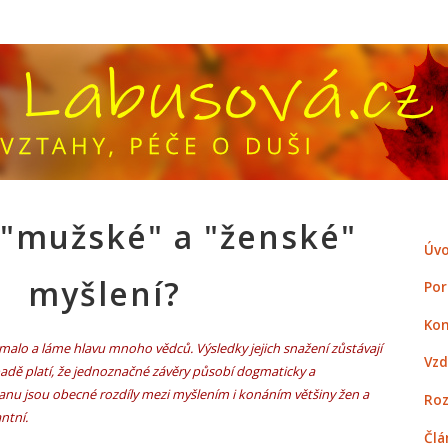
 "mužské" a "ženské"
Úvo
myšlení?
Por
Kon
malo a láme hlavu mnoho vědců. Výsledky jejich snažení zůstávají
Vzd
adě platí, že jednoznačné závěry působí dogmaticky a
anu jsou obecné rozdíly mezi myšlením i konáním většiny žen a
Roz
ntní.
Člá