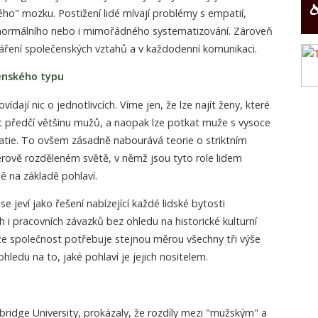
ho" mozku. Postižení lidé mívají problémy s empatií,
 normálního nebo i mimořádného systematizování. Zároveň
tváření společenských vztahů a v každodenní komunikaci.
enského typu
ídají nic o jednotlivcích. Víme jen, že lze najít ženy, které
 předčí většinu mužů, a naopak lze potkat muže s vysoce
tie. To ovšem zásadně nabourává teorie o striktním
derově rozděleném světě, v němž jsou tyto role lidem
ě na základě pohlaví.
 se jeví jako řešení nabízející každé lidské bytosti
i pracovních závazků bez ohledu na historické kulturní
 že společnost potřebuje stejnou měrou všechny tři výše
ledu na to, jaké pohlaví je jejich nositelem.
ridge University, prokázaly, že rozdíly mezi "mužským" a