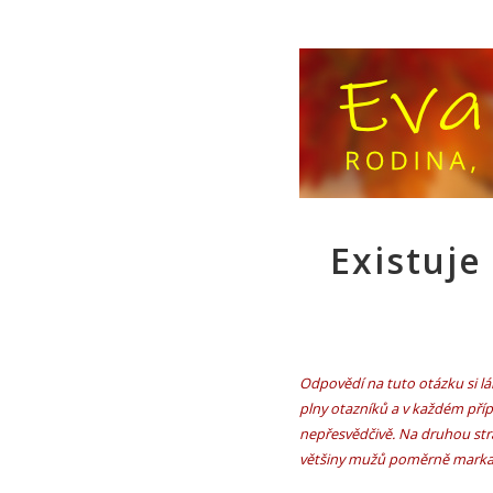
Existuje
Odpovědí na tuto otázku si lá
plny otazníků a v každém příp
nepřesvědčivě. Na druhou str
většiny mužů poměrně marka