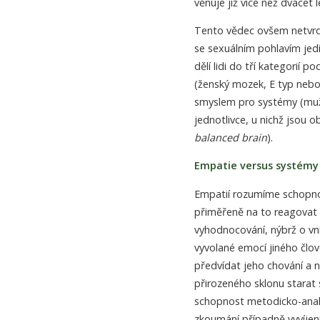
věnuje již více než dvacet
Tento vědec ovšem netvrd
se sexuálním pohlavím jed
dělí lidi do tří kategorií 
(ženský mozek, E typ nebol
smyslem pro systémy (mužs
jednotlivce, u nichž jsou 
balanced brain
).
Empatie versus systémy
Empatií rozumíme schopno
přiměřeně na to reagovat 
vyhodnocování, nýbrž o vn
vyvolané emocí jiného člov
předvídat jeho chování a n
přirozeného sklonu starat
schopnost metodicko-analy
zkoumání případně vyvíjen