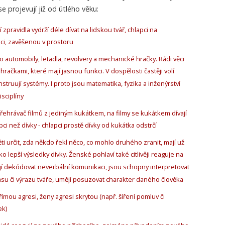
 projevují již od útlého věku:
í zpravidla vydrží déle dívat na lidskou tvář, chlapci na
i, zavěšenou v prostoru
í o automobily, letadla, revolvery a mechanické hračky. Rádi věci
 s hračkami, které mají jasnou funkci. V dospělosti častěji volí
nstruují systémy. I proto jsou matematika, fyzika a inženýrství
sciplíny
i přehrávač filmů z jediným kukátkem, na filmy se kukátkem dívají
ci než dívky - chlapci prostě dívky od kukátka odstrčí
ěti určit, zda někdo řekl něco, co mohlo druhého zranit, mají už
o lepší výsledky dívky. Ženské pohlaví také citlivěji reaguje na
jí dekódovat neverbální komunikaci, jsou schopny interpretovat
su či výrazu tváře, umějí posuzovat charakter daného člověka
přímou agresi, ženy agresi skrytou (např. šíření pomluv či
k)