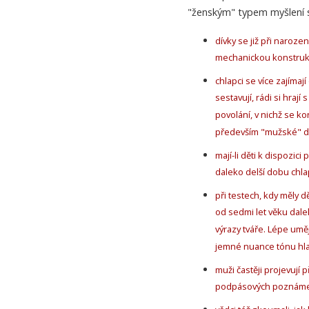
"ženským" typem myšlení se
dívky se již při narozen
mechanickou konstrukc
chlapci se více zajímaj
sestavují, rádi si hrají
povolání, v nichž se ko
především "mužské" di
mají-li děti k dispozic
daleko delší dobu chlap
při testech, kdy měly d
od sedmi let věku dalek
výrazy tváře. Lépe umě
jemné nuance tónu hla
muži častěji projevují 
podpásových poznáme