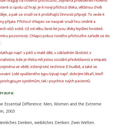
k lidé reagují na nového příchozího, zejména přivedením nového
teré si spolu už hrají. Je-li nový příchozí dívka, většinou chvíli
děje, a pak se snaží se k probíhající činnosti připojit. To vede k
ny přijata. Příchozí chlapec se naopak snaží hru změnit a
ch vůči sobě. Už od věku šesti let jsou dívky lepšími hostiteli.
í míru pozornosti. Chlapci pokus nového příchozího zařadit se do
.
latňuje např. v péči o malé děti, v základním školství, v
nalistice, kde je třeba mít jistou sociální předvídavost a empatii.
zejména ve vědě, inženýrství, technice či hudbě, a také ve
mování. Lidé vyváženého typu bývají např. dobrými lékaři, kteří
yziologic
m systémům, tak i psychice svých pacientů.
ký
eraura:
 Essential Difference: Men, Women and the Extreme
in, 2003
liches Denken, weibliches Denken: Zwei Welten.