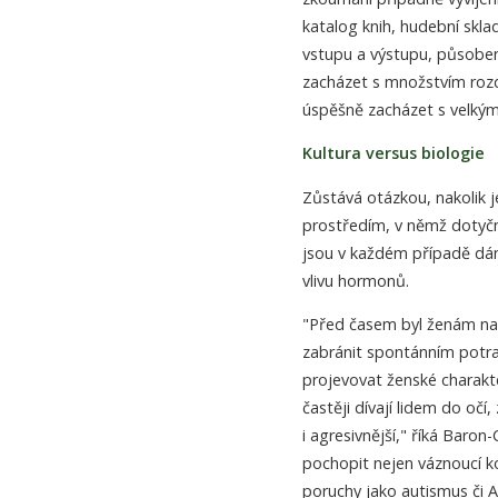
katalog knih, hudební sklad
vstupu a výstupu, působen
zacházet s množstvím roz
úspěšně zacházet s velký
Kultura versus biologie
Zůstává otázkou, nakolik j
prostředím, v němž dotyčný
jsou v každém případě dán
vlivu hormonů.
"Před časem byl ženám nap
zabránit spontánním potrat
projevovat ženské charakte
častěji dívají lidem do očí
i agresivnější," říká Bar
pochopit nejen váznoucí 
poruchy jako autismus či A