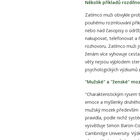
Několik příkladů rozdílno
Zatímco muži obvykle problé
pouhému rozmlouvání přiklá
nebo nad časopisy o údržb
nakupovat, telefonovat a ř
rozhovoru. Zatímco muži js
ženám více vyhovuje cesta -
věty nejsou výplodem ster
psychologických výzkumů (
"Mužské" a "ženské" mo
"Charakteristickým rysem 
emoce a myšlenky druhého
mužský mozek především an
pravidla, podle nichž sys
vysvětluje Simon Baron-Co
Cambridge University. Vý