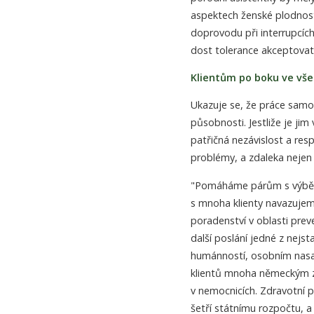
aspektech ženské plodnost
doprovodu při interrupcích
dost tolerance akceptovat p
Klientům po boku ve vše
Ukazuje se, že práce samo
působnosti. Jestliže je ji
patřičná nezávislost a resp
problémy, a zdaleka nejen 
"Pomáháme párům s výběr
s mnoha klienty navazujem
poradenství v oblasti prev
další poslání jedné z nejst
humánností, osobním nasa
klientů mnoha německým z
v nemocnicích. Zdravotní po
šetří státnímu rozpočtu, a 