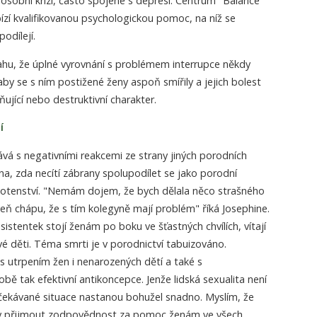
é osobní krizi, často spojené s depresí. Centrum "Balance"
ízí kvalifikovanou psychologickou pomoc, na níž se
odílejí.
vahu, že úplné vyrovnání s problémem interrupce někdy
aby se s ním postižené ženy aspoň smířily a jejich bolest
jící nebo destruktivní charakter.
í
vá s negativními reakcemi ze strany jiných porodních
a, zda necítí zábrany spolupodílet se jako porodní
hotenství. "Nemám dojem, že bych dělala něco strašného
eň chápu, že s tím kolegyně mají problém" říká Josephine.
istentek stojí ženám po boku ve šťastných chvílích, vítají
é děti. Téma smrti je v porodnictví tabuizováno.
s utrpením žen i nenarozených dětí a také s
ě tak efektivní antikoncepce. Jenže lidská sexualita není
ekávané situace nastanou bohužel snadno. Myslím, že
ly přijmout zodpovědnost za pomoc ženám ve všech