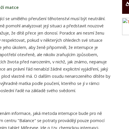
eží matce
cí se umělého přerušení těhotenství musí být neutrální.
ně pomohl analyzovat její situaci a představit nouzové
ažuje, že dítě přece jen donosí. Poradce ani nesmí ženu
y respektovat, pokud v některých ohledech své situace
je jeho úkolem, aby ženě připomněl, že interrupce je
 zapotřebí otevřeně, ale nikoliv zraňujícím způsobem,
ích života před narozením, v nichž, jak známo, nepanuje
 ani právní řád nenabízí žádné explicitní vyjádření, jaký
o plod vlastně má. O dalším osudu nenarozeného dítěte by
ýhradně matka podle poučení, kterého se jí v rámci
poslední řadě na základě svého svědomí.
ženám informace, jaká metoda interrupce bude pro ně
ém centru "Balance" se potraty provádějí pouze pomocí
m tablet Mifegyne. Jde o tzv. chemickou interrupci,