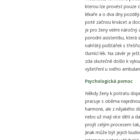
kterou lze provést pouze 
lékaře a o dva dny později
poté začnou krvácet a doc
je pro ženy velmi náročný 
porodní asistentku, která s 
nahřátý polštářek s třešň
tlumící lék. Na závěr je je
zda skutečně došlo k vylo
vyšetření u svého ambulan
Psychologická pomoc
Někdy ženy k potratu dopro
pracuje s oběma najednou. 
harmonii, ale z nějakého d
nebo už mají více dětí a d
projít celým procesem tak,
Jinak může být jejich budo