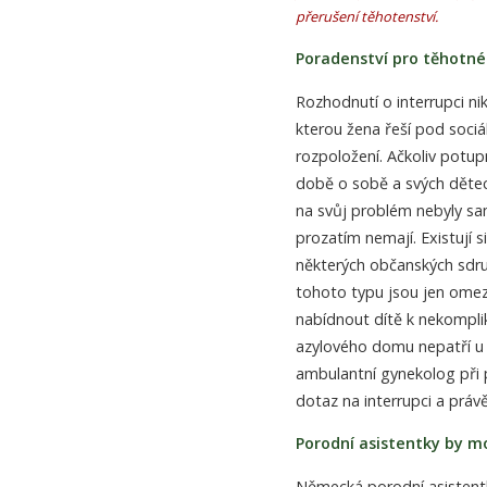
přerušení těhotenství.
Poradenství pro těhotné 
Rozhodnutí o interrupci nik
kterou žena řeší pod soci
rozpoložení. Ačkoliv potup
době o sobě a svých dětech
na svůj problém nebyly sa
prozatím nemají. Existují 
některých občanských sdru
tohoto typu jsou jen omez
nabídnout dítě k nekompli
azylového domu nepatří u n
ambulantní gynekolog při
dotaz na interrupci a práv
Porodní asistentky by m
Německá porodní asistentk