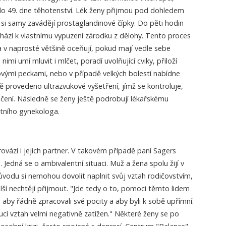
do 49. dne těhotenství. Lék ženy přijmou pod dohledem
 si samy zavádějí prostaglandinové čípky. Do pěti hodin
hází k vlastnímu vypuzení zárodku z dělohy. Tento proces
a v naprosté většině oceňují, pokud mají vedle sebe
nimi umí mluvit i mlčet, poradí uvolňující cviky, přiloží
ovými peckami, nebo v případě velkých bolestí nabídne
ště provedeno ultrazvukové vyšetření, jímž se kontroluje,
učení. Následně se ženy ještě podrobují lékařskému
tního gynekologa.
vází i jejich partner. V takovém případě paní Sagers
Jedná se o ambivalentní situaci. Muž a žena spolu žijí v
ůvodu si nemohou dovolit naplnit svůj vztah rodičovstvím,
alší nechtějí přijmout. "Jde tedy o to, pomoci těmto lidem
 aby řádně zpracovali své pocity a aby byli k sobě upřímní.
ucí vztah velmi negativně zatížen." Některé ženy se po