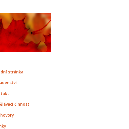
dní stránka
adenství
takt
ělávací činnost
hovory
nky