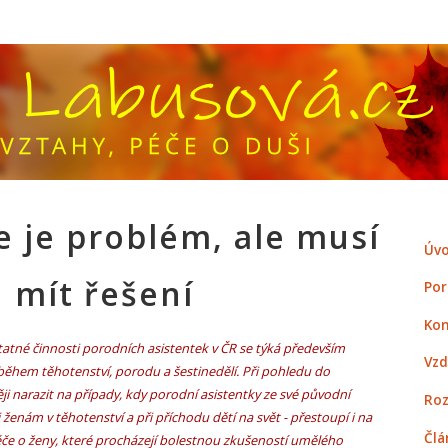
e je problém, ale musí
Úvo
mít řešení
Por
Kon
tné činnosti porodních asistentek v ČR se týká především
Vzd
ěhem těhotenství, porodu a šestinedělí. Při pohledu do
ěji narazit na případy, kdy porodní asistentky ze své původní
Roz
ženám v těhotenství a při příchodu dětí na svět - přestoupí i na
Člá
 péče o ženy, které procházejí bolestnou zkušeností umělého