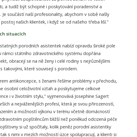
i, a tudíž být schopné i poskytování poradenství a
. Je součástí naší profesionality, abychom v sobě našly
ostoj našich klientek, i když se od našeho třeba liší."
ch situacích
statných porodních asistentek nabízí opravdu široké pole
m v rámci státního zdravotnického systému dopřána
ekt, obracejí se na ně ženy i celé rodiny s nejrůznějšími
s takovými, které souvisejí s porodem.
em antikoncepce, s ženami řešíme problémy v přechodu,
e osobní celoživotní vztah a poskytujeme celkové
ence i v životním stylu," vyjmenovává Josephine Sagert
arších a nejváženějších profesí, která je svou přirozeností,
zením a možností výkonu v terénu včetně domácností
dravotním pojištěncům bližší než poněkud odcizená péče
jišťovny si už spočítaly, kolik peněz porodní asistentky
tak s nimi v mezích možností úzce spolupracují, a klienti si