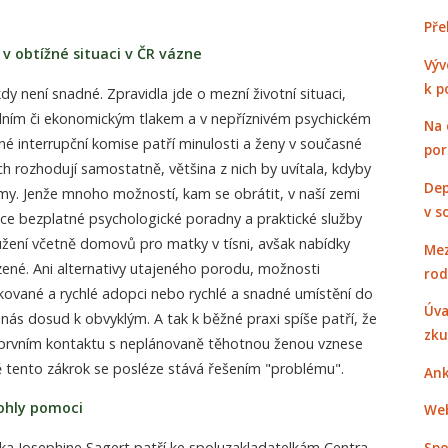
Pře
v obtížné situaci v ČR vázne
Výv
k p
dy není snadné. Zpravidla jde o mezní životní situaci,
álním či ekonomickým tlakem a v nepříznivém psychickém
Na 
né interrupční komise patří minulosti a ženy v současné
po
 rozhodují samostatně, většina z nich by uvítala, kdyby
Dep
my. Jenže mnoho možností, kam se obrátit, v naší zemi
v s
sice bezplatné psychologické poradny a praktické služby
žení včetně domovů pro matky v tísni, avšak nabídky
Mez
ené. Ani alternativy utajeného porodu, možnosti
rod
kované a rychlé adopci nebo rychlé a snadné umístění do
Úva
ás dosud k obvyklým. A tak k běžné praxi spíše patří, že
zku
 prvním kontaktu s neplánovaně těhotnou ženou vznese
ě tento zákrok se posléze stává řešením "problému".
Ank
ohly pomoci
Web
a Josephine Sagert patří ke spoluzakladatelkám Centra
Spo