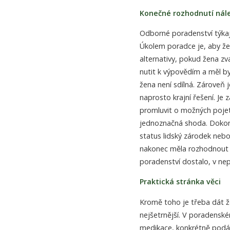
Konečné rozhodnutí nál
Odborné poradenství týkají
Úkolem poradce je, aby že
alternativy, pokud žena zv
nutit k výpovědím a měl b
žena není sdílná. Zároveň 
naprosto krajní řešení. Je
promluvit o možných pojet
jednoznačná shoda. Dokonce
status lidský zárodek neb
nakonec měla rozhodnout v
poradenství dostalo, v ne
Praktická stránka věci
Kromě toho je třeba dát 
nejšetrnější. V poradensk
medikace, konkrétně podání