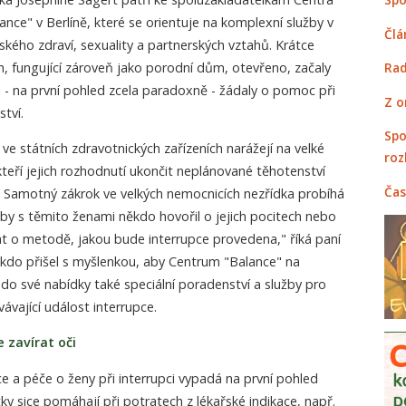
ance" v Berlíně, které se orientuje na komplexní služby v
Člá
ského zdraví, sexuality a partnerských vztahů. Krátce
, fungující zároveň jako porodní dům, otevřeno, začaly
Rad
é - na první pohled zcela paradoxně - žádaly o pomoc při
Z o
tví.
Spo
 ve státních zdravotnických zařízeních narážejí na velké
roz
eří jejich rozhodnutí ukončit neplánované těhotenství
Čas
í. Samotný zákrok ve velkých nemocnicích nezřídka probíhá
 by s těmito ženami někdo hovořil o jejich pocitech nebo
at o metodě, jakou bude interrupce provedena," říká paní
 kdo přišel s myšlenkou, aby Centrum "Balance" na
do své nabídky také speciální poradenství a služby pro
ávající událost interrupce.
 zavírat oči
e a péče o ženy při interrupci vypadá na první pohled
ky sice pomáhají při potratech z lékařské indikace, např.