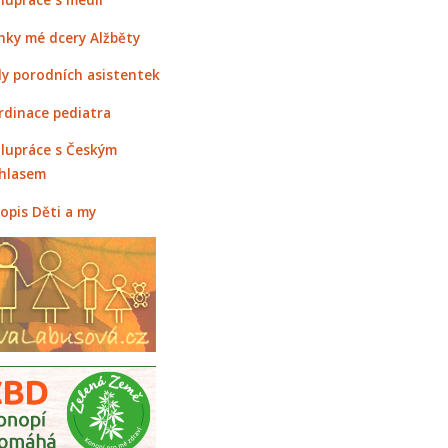
nky mé dcery Alžběty
y porodních asistentek
rdinace pediatra
lupráce s Českým
hlasem
opis Děti a my