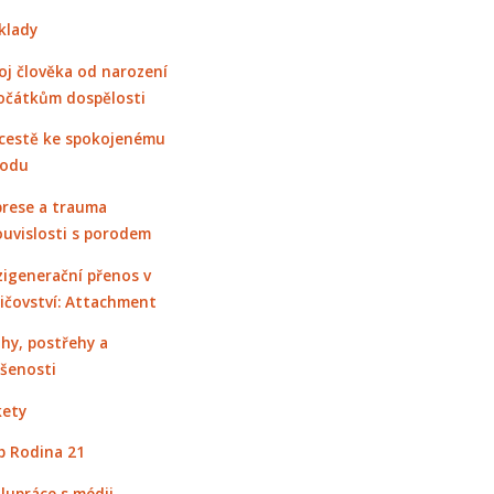
klady
oj člověka od narození
očátkům dospělosti
cestě ke spokojenému
rodu
rese a trauma
ouvislosti s porodem
igenerační přenos v
ičovství: Attachment
hy, postřehy a
šenosti
ety
 Rodina 21
lupráce s médii