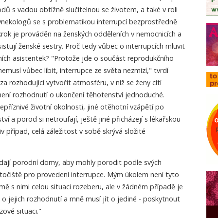
dů s vadou obtížně slučitelnou se životem, a také v roli
nekologů se s problematikou interrupcí bezprostředně
ákrok je prováděn na ženských odděleních v nemocnicích a
istují ženské sestry. Proč tedy vůbec o interrupcích mluvit
dních asistentek? "Protože jde o součást reprodukčního
emusí vůbec líbit, interrupce ze světa nezmizí," tvrdí
 rozhodující vytvořit atmosféru, v níž se ženy cítí
ení rozhodnutí o ukončení těhotenství jednoduché.
příznivé životní okolnosti, jiné otěhotní vzápětí po
ví a porod si netroufají, ještě jiné přicházejí s lékařskou
liv případ, celá záležitost v sobě skrývá složité
edají porodní domy, aby mohly porodit podle svých
 útočiště pro provedení interrupce. Mým úkolem není tyto
ě s nimi celou situaci rozeberu, ale v žádném případě je
 o jejich rozhodnutí a mně musí jít o jediné - poskytnout
ové situaci."