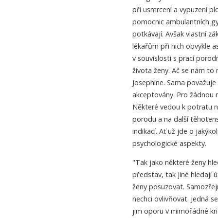
při usmrcení a vypuzení plo
pomocnic ambulantních gy
potkávají. Avšak vlastní z
lékařům při nich obvykle as
v souvislosti s prací poro
života ženy. Ač se nám to n
Josephine. Sama považuje za
akceptovány. Pro žádnou n
Některé vedou k potratu ne
porodu a na další těhotenst
indikací. Ať už jde o jakýko
psychologické aspekty.
"Tak jako některé ženy hl
představ, tak jiné hledají
ženy posuzovat. Samozřejm
nechci ovlivňovat. Jedná se
jim oporu v mimořádné kriz