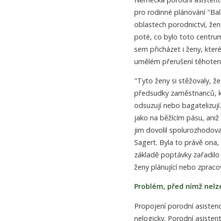
pro rodinné plánování "Bal
oblastech porodnictví, žen
poté, co bylo toto centrum
sem přicházet i ženy, kter
umělém přerušení těhotens
"Tyto ženy si stěžovaly, že
předsudky zaměstnanců, kt
odsuzují nebo bagatelizuj
jako na běžícím pásu, aniž
jim dovolil spolurozhodov
Sagert. Byla to právě ona,
základě poptávky zařadilo 
ženy plánující nebo zpracov
Problém, před nímž nelze
Propojení porodní asistenc
nelogicky. Porodní asistent