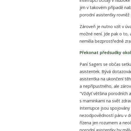
interrupci ocitají v hlubok
jim v takovém případě nab
porodní asistentky rovněž p
Zároveň je nutno vzít v ú
možné není. Jde pak o to, 
neměla bezprostředně zraňu
Překonat předsudky okol
Paní Sagers se občas setká
asistentek. Bývá dotazován
asistentka na ukončení tě
a nepřípustného, ale zárov
"Vždyť většina porodních as
s maminkami na svět zdrav
Interrupce jsou spojovány 
nezodpovědností páru v dob
řízena jen rozumem a neoč
porodní asistentky by mě