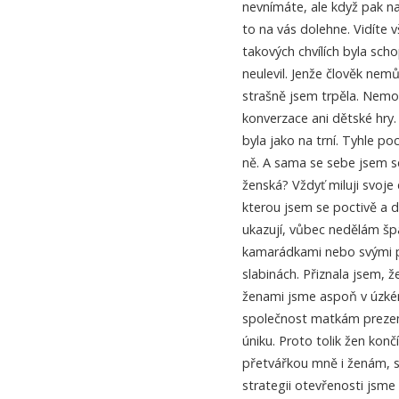
nevnímáte, ale když pak na
to na vás dolehne. Vidíte v
takových chvílích byla scho
neulevil. Jenže člověk nem
strašně jsem trpěla. Nemo
konverzace ani dětské hry
byla jako na trní. Tyhle p
ně. A sama se sebe jsem s
ženská? Vždyť miluji svoje 
kterou jsem se poctivě a d
ukazují, vůbec nedělám šp
kamarádkami nebo svými pa
slabinách. Přiznala jsem, 
ženami jsme aspoň v úzkém
společnost matkám prezentu
úniku. Proto tolik žen konč
přetvářkou mně i ženám, s
strategii otevřenosti jsme 