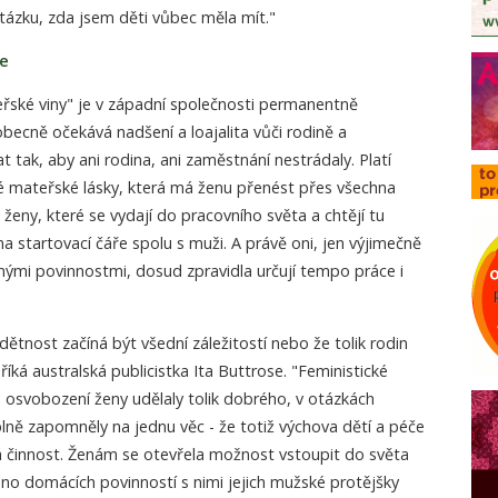
tázku, zda jsem děti vůbec měla mít."
je
ské viny" je v západní společnosti permanentně
becně očekává nadšení a loajalita vůči rodině a
 tak, aby ani rodina, ani zaměstnání nestrádaly. Platí
é mateřské lásky, která má ženu přenést přes všechna
že ženy, které se vydají do pracovního světa a chtějí tu
a startovací čáře spolu s muži. A právě oni, jen výjimečně
nými povinnostmi, dosud zpravidla určují tempo práce i
tnost začíná být všední záležitostí nebo že tolik rodin
íká australská publicistka Ita Buttrose. "Feministické
o osvobození ženy udělaly tolik dobrého, v otázkách
lně zapomněly na jednu věc - že totiž výchova dětí a péče
á činnost. Ženám se otevřela možnost vstoupit do světa
no domácích povinností s nimi jejich mužské protějšky