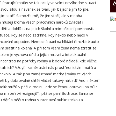
. Pracující matky se tak ocitly ve velmi nevýhodné situaci.
 svou silou a navenek se tváří, jak báječně jim to jde.
im stačí. Samozřejmě, že jim stačí, ale v mnoha
h musejí kromě všech pracovních nároků zvládat i
 dětí a dohlížet na jejich školní a mimoškolní povinnosti.
ituace, kdy se něco zadrhne, kdy někdo nebo něco v
cování odpadne. Nemocná paní na hlídání či rozbité auto
ém srazit na kolena. A při tom všem žena nemá ztratit ze
kolem je výchova dětí a jejich mravní a intelektuální
koncentraci na potřeby rodiny a k dobré náladě, kde věčné
tatních? Vždyť i zaměstnání nás prostřednictvím mailů a
ekoliv. A tak jsou zaměstnané matky štvány ze všech
eří by dobrovolně chtěli vláčet takový náklad? Ano, někteří
lik mužů v péči o rodinu jede se ženou opravdu na půl?
 na mateřství rezignují?", ptá se paní Buttrose. Sama se
 dětí a péči o rodinu s intenzivní publicistickou a