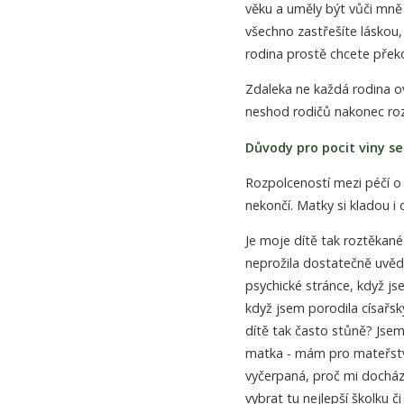
věku a uměly být vůči mně p
všechno zastřešíte láskou,
rodina prostě chcete přek
Zdaleka ne každá rodina o
neshod rodičů nakonec ro
Důvody pro pocit viny s
Rozpolceností mezi péčí o
nekončí. Matky si kladou i d
Je moje dítě tak roztěkané
neprožila dostatečně uvěd
psychické stránce, když js
když jsem porodila císařs
dítě tak často stůně? Jse
matka - mám pro mateřství
vyčerpaná, proč mi docház
vybrat tu nejlepší školku č