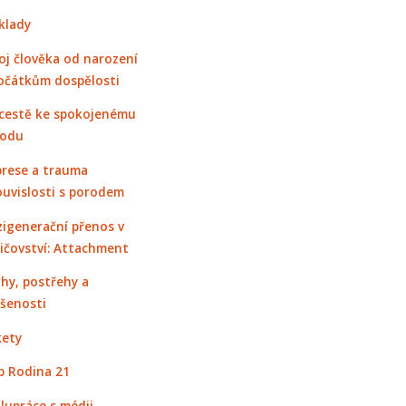
klady
oj člověka od narození
očátkům dospělosti
cestě ke spokojenému
rodu
rese a trauma
ouvislosti s porodem
igenerační přenos v
ičovství: Attachment
hy, postřehy a
šenosti
ety
 Rodina 21
lupráce s médii