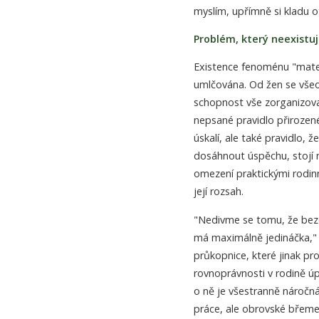
myslím, upřímně si kladu o
Problém, který neexistu
Existence fenoménu "mateř
umlčována. Od žen se všeo
schopnost vše zorganizovat
nepsané pravidlo přirozen
úskalí, ale také pravidlo, 
dosáhnout úspěchu, stojí n
omezení praktickými rodin
její rozsah.
"Nedivme se tomu, že bezdě
má maximálně jedináčka," ř
průkopnice, které jinak pr
rovnoprávnosti v rodině úp
o ně je všestranně náročn
práce, ale obrovské břeme