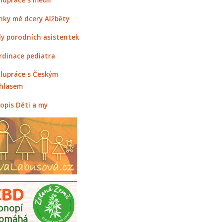
nky mé dcery Alžběty
y porodních asistentek
rdinace pediatra
lupráce s Českým
hlasem
opis Děti a my