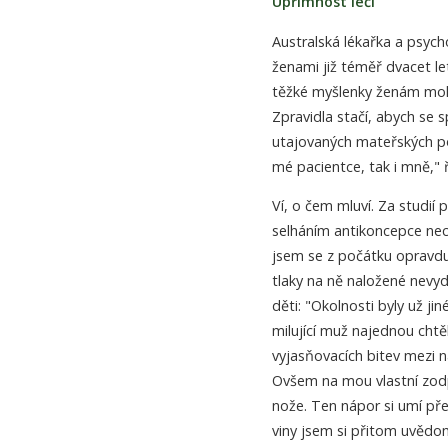
Upřímnost léčí
Australská lékařka a psyc
ženami již téměř dvacet let
těžké myšlenky ženám mohou
Zpravidla stačí, abych se 
utajovaných mateřských poc
mé pacientce, tak i mně,"
Ví, o čem mluví. Za studií 
selháním antikoncepce nec
jsem se z počátku opravdu n
tlaky na ně naložené nevyd
děti: "Okolnosti byly už ji
milující muž najednou cht
vyjasňovacích bitev mezi 
Ovšem na mou vlastní zodp
nože. Ten nápor si umí př
viny jsem si přitom uvědo