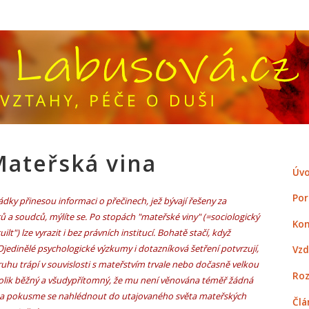
ateřská vina
Úvo
Por
ádky přinesou informaci o přečinech, jež bývají řešeny za
 a soudců, mýlíte se. Po stopách "mateřské viny" (=sociologický
Kon
t") lze vyrazit i bez právních institucí. Bohatě stačí, když
edinělé psychologické výzkumy i dotazníková šetření potvrzují,
Vzd
uhu trápí v souvislosti s mateřstvím trvale nebo dočasně velkou
Roz
atolik běžný a všudypřítomný, že mu není věnována téměř žádná
 a pokusme se nahlédnout do utajovaného světa mateřských
Člá