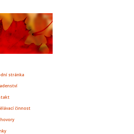
dní stránka
adenství
takt
ělávací činnost
hovory
nky