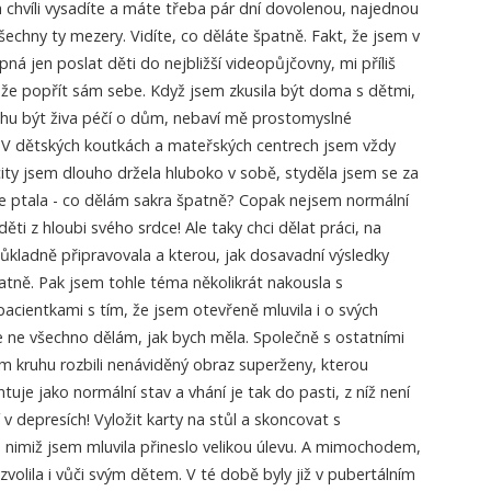
 chvíli vysadíte a máte třeba pár dní dovolenou, najednou
šechny ty mezery. Vidíte, co děláte špatně. Fakt, že jsem v
pná jen poslat děti do nejbližší videopůjčovny, mi příliš
ůže popřít sám sebe. Když jsem zkusila být doma s dětmi,
hu být živa péčí o dům, nebaví mě prostomyslné
. V dětských koutkách a mateřských centrech jsem vždy
ocity jsem dlouho držela hluboko v sobě, styděla jsem se za
e ptala - co dělám sakra špatně? Copak nejsem normální
děti z hloubi svého srdce! Ale taky chci dělat práci, na
ůkladně připravovala a kterou, jak dosavadní výsledky
atně. Pak jsem tohle téma několikrát nakousla s
cientkami s tím, že jsem otevřeně mluvila i o svých
že ne všechno dělám, jak bych měla. Společně s ostatními
 kruhu rozbili nenáviděný obraz superženy, kterou
je jako normální stav a vhání je tak do pasti, z níž není
í v depresích! Vyložit karty na stůl a skoncovat s
 nimiž jsem mluvila přineslo velikou úlevu. A mimochodem,
zvolila i vůči svým dětem. V té době byly již v pubertálním