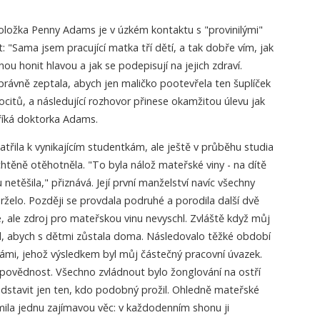
holožka Penny Adams je v úzkém kontaktu s "provinilými"
: "Sama jsem pracující matka tří dětí, a tak dobře vím, jak
 honit hlavou a jak se podepisují na jejich zdraví.
správně zeptala, abych jen maličko pootevřela ten šuplíček
itů, a následující rozhovor přinese okamžitou úlevu jak
 říká doktorka Adams.
patřila k vynikajícím studentkám, ale ještě v průběhu studia
htěně otěhotněla. "To byla nálož mateřské viny - na dítě
etěšila," přiznává. Její první manželství navíc všechny
rželo. Později se provdala podruhé a porodila další dvě
né, ale zdroj pro mateřskou vinu nevyschl. Zvláště když můj
ěl, abych s dětmi zůstala doma. Následovalo těžké období
námi, jehož výsledkem byl můj částečný pracovní úvazek.
ovědnost. Všechno zvládnout bylo žonglování na ostří
edstavit jen ten, kdo podobný prožil. Ohledně mateřské
mila jednu zajímavou věc: v každodenním shonu ji