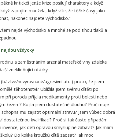
ěkně kritické! Jenže krize posilují charaktery a když
 když zapojíte manžela, když víte, že těžké časy jako
onat, nakonec najdete východisko."
všem najde východisko a mnohé se pod tíhou tlaků a
zpadnou.
e najdou vždycky
 rodinu a zaměstnáním arzenál mateřské viny zdaleka
alší zneklidňující otázky:
 (bázlivé/nevyrovnané/agresivní atd.) proto, že jsem
omělé těhotenství? Ublížila jsem svému dítěti po
em při porodu přijala medikamenty proti bolesti nebo
kým řezem? Kojila jsem dostatečně dlouho? Proč moje
m schopna mu zajistit optimální stravu? Jsem vůbec dobrá
 dostatečnou kvalifikaci? Proč si tak často připadám
í invence, jak děti opravdu smysluplně zabavit? Jak mám
i školu? Do kolika kroužků dítě zapsat? Jak moc