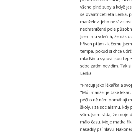
všeho plné zuby a když jas
se dvaatřicetiletá Lenka, 
manželovi jeho nezávislost
neohraničené pole působno
Jsem mu vděčná, že nás dob
hřiven ptám - k čemu jsem
tempa, pokud si chce udrže
mladšímu synovi jsou tepr
sebe zatím nevidím. Tak si 
Lenka.
"Pracuji jako lékařka a svoj
"Můj manžel je také lékař,
péčí o ně nám pomáhají moj
školy, i za socialismu, kdy
vším. Jsem ráda, že moje dě
málo času. Moje matka říká
nasadily psí hlavu. Nakone