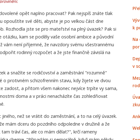
provinění.
Pře
 dovolené opět naplno pracovat? Pak nejspíš znáte tlak
Výv
u opouštíte své děti, abyste je po velkou část dne
k p
ob. Rozhodla jste se pro mateřství na plný úvazek? Pak si
e otázku, kam se poděly vaše osobní ambice a původní
Na 
něž vám není příjemné, že navzdory svému všestrannému
po
dpořit rodinný rozpočet a že jste finančně závislá na
Dep
v s
zek a snažíte se rodičovství a zaměstnání "rozumně"
Mez
é o protivném schizofrenním stavu, kdy žijete ve dvou
rod
níte zadost, a přitom všem nakonec nejvíce trpíte vy sama,
nostmi doma a v práci nenacházíte čas zohledňovat
Úva
é.
zku
 jiného, než se vrátit do zaměstnání, a to na celý úvazek.
Ank
 že mám dceru do pozdního odpoledne v družině a že
Web
tam tráví čas, ale co mám dělat?", krčí rameny
ženýrka chemie. "Připadám si nemorálně, když mám někdy
Spo