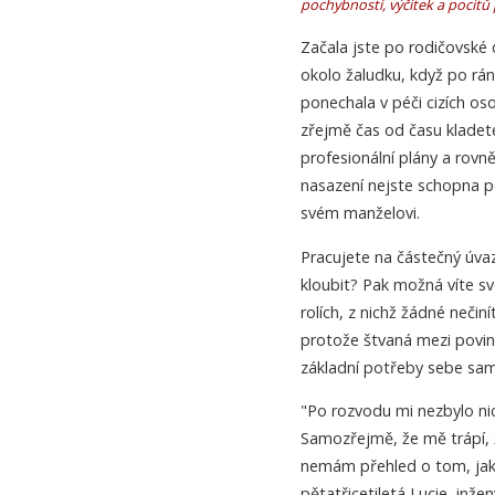
pochybností, výčitek a pocitů 
Začala jste po rodičovské
okolo žaludku, když po rán
ponechala v péči cizích os
zřejmě čas od času kladet
profesionální plány a rov
nasazení nejste schopna po
svém manželovi.
Pracujete na částečný úva
kloubit? Pak možná víte sv
rolích, z nichž žádné neči
protože štvaná mezi povin
základní potřeby sebe sam
"Po rozvodu mi nezbylo nic
Samozřejmě, že mě trápí,
nemám přehled o tom, jak 
pětatřicetiletá Lucie, in