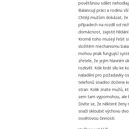
povětšinou sdílet nehodlají
Balancují práci a rodinu vší
Chtějí mužům dokázat, že j
případech na rozdíl od nic
domácnost, zajistit hlídání
Kromě toho musejí řešit s
složitém mechanismu balan
mohou jinak fungující syst
zřetele, že jejím hlavním ú
rozkvět. Kde brát sílu ke 
naladění pro požadavky os
telefonů snadno dožene kd
stran. Kolik znáte mužů, kt
sem tam vypomohou, ale ko
Divíte se, že některé ženy
snaží skloubit výchovu dvou
osvětovou činností.