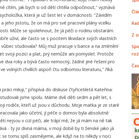
ně cítím, jak bych si od dětí chtěla odpočinout," vyznává
Člá
psycholožka, která je už šest let v domácnosti. "Závidím
 a jeho jistotu, že on má pro své pracovní plány vcelku
Rad
sti. Může se spolehnout, že já péči o rodinu obstarám.
Z o
ře uživí, ale často se s pocitem likvidace svých vlastních
 vůbec studovala? Můj muž pracuje v bance a na zmírnění
Spo
t svoji pozici a plat, prý nemůže ani pomyslet. Protože
roz
ve dva roky a bývá často nemocný, žádné jiné řešení pro
Čas
ve volných chvílích aspoň čtu odbornou literaturu," říká
i práci miluji," přispívá do diskuse čtyřicetiletá Kateřina:
 studovali jsme spolu. Máme dvě děti sedm a pět let, s
i rodiče, kteří už jsou v důchodu. Moje matka je ze staré
 pracovala jako účetní, jí péče o domov byla absolutně
ti nejsou v cizí péči, ale trápí mě, že já mám na ně tak
vá - ty jsi divná máma, v mojí době by ti ženské jako já
c se tomu spíš zasmějeme, ale když na to někdy v noci