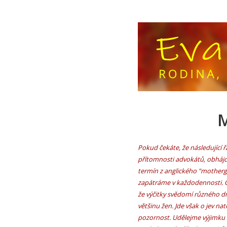
M
Pokud čekáte, že následující ř
přítomnosti advokátů, obhájců
termín z anglického "motherguil
zapátráme v každodennosti. Oj
že výčitky svědomí různého dr
většinu žen. Jde však o jev n
pozornost. Udělejme výjimku