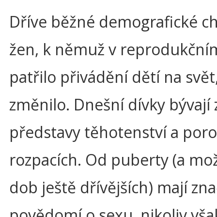
Dříve běžné demografické c
žen, k němuž v reprodukční
patřilo přivádění dětí na svět
změnilo. Dnešní dívky bývají 
představy těhotenství a por
rozpacích. Od puberty (a mo
dob ještě dřívějších) mají zn
povědomí o sexu, nikoliv vša