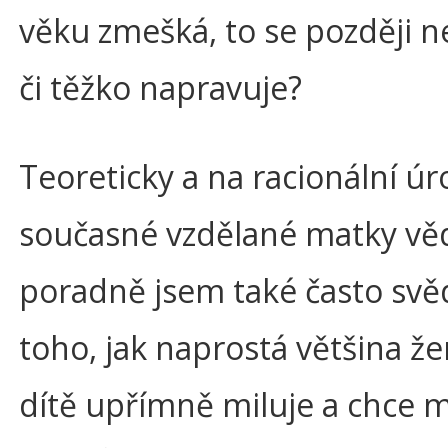
věku zmešká, to se později 
či těžko napravuje?
Teoreticky a na racionální úr
současné vzdělané matky věd
poradně jsem také často sv
toho, jak naprostá většina že
dítě upřímně miluje a chce 