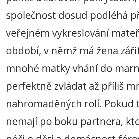
společnost dosud podléhá př
veřejném vykreslování mateřs
období, v němž má žena zářit
mnohé matky vhání do marn
perfektně zvládat až příliš 
nahromaděných rolí. Pokud t
nemají po boku partnera, kte
péči o děti a domácnost férov