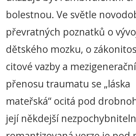
bolestnou. Ve světle novodo
převratných poznatků o vývo
dětského mozku, o zákonito
citové vazby a mezigeneračn
přenosu traumatu se „láska
mateřská“ ocitá pod drobno
její někdejší nezpochybniteln
romantizovaná verze je pod 