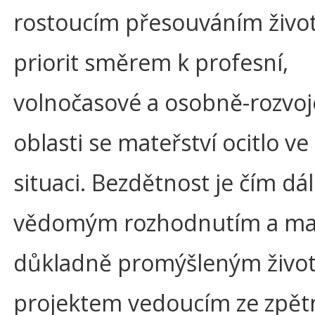
rostoucím přesouváním živo
priorit směrem k profesní,
volnočasové a osobně-rozvo
oblasti se mateřství ocitlo ve 
situaci. Bezdětnost je čím dál
vědomým rozhodnutím a mat
důkladně promýšleným živo
projektem vedoucím ze zpě