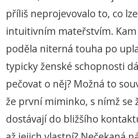
příliš neprojevovalo to, co lz
intuitivním mateřstvím. Kam
poděla niterná touha po upl
typicky ženské schopnosti dát
pečovat o něj? Možná to souvi
že první miminko, s nímž se 
dostávají do bližšího kontakt
až jejich vlastní? Nečekaná n