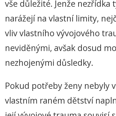
vše důležité. Jenže nezřídka 
narážejí na vlastní limity, nej
vliv vlastního vývojového tr
neviděnými, avšak dosud m
nezhojenými důsledky.
Pokud potřeby ženy nebyly v
vlastním raném dětství napl
její vývojové trauma souvisí 