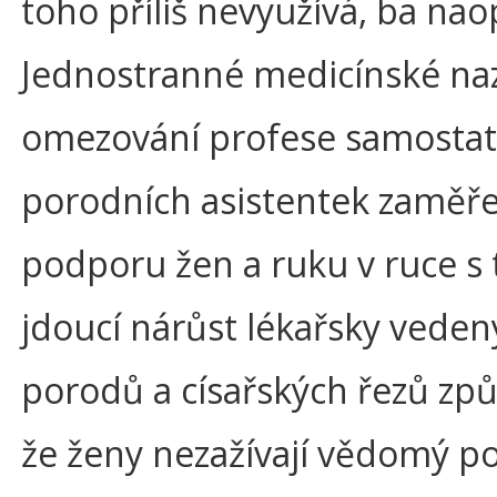
toho příliš nevyužívá, ba nao
Jednostranné medicínské naz
omezování profese samosta
porodních asistentek zaměř
podporu žen a ruku v ruce s 
jdoucí nárůst lékařsky vede
porodů a císařských řezů způ
že ženy nezažívají vědomý p