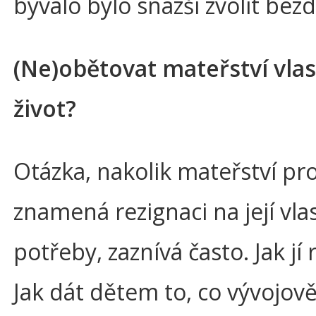
bývalo bylo snazší zvolit bez
(Ne)obětovat mateřství vlas
život?
Otázka, nakolik mateřství pr
znamená rezignaci na její vla
potřeby, zaznívá často. Jak jí
Jak dát dětem to, co vývojov