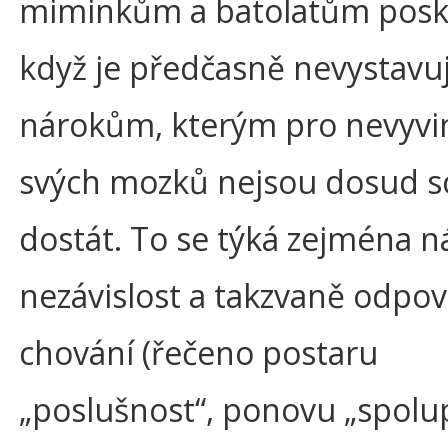
miminkům a batolatům posk
když je předčasně nevystav
nárokům, kterým pro nevyvi
svých mozků nejsou dosud 
dostát. To se týká zejména 
nezávislost a takzvaně odpo
chování (řečeno postaru
„poslušnost“, ponovu „spolu