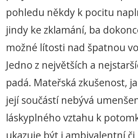
pohledu někdy k pocitu napl
jindy ke zklamání, ba dokonc
možné lítosti nad špatnou v
Jedno z největších a nejstarš
padá. Mateřská zkušenost, ja
její součástí nebývá umenšen
láskyplného vztahu k potom
ukazuje být i ambivalentní či