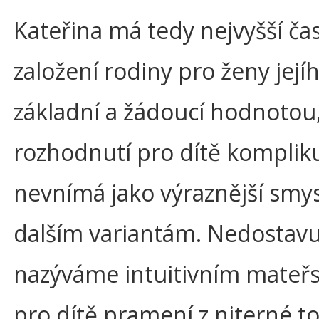
Kateřina má tedy nejvyšší ča
založení rodiny pro ženy její
základní a žádoucí hodnotou,
rozhodnutí pro dítě kompliku
nevnímá jako výraznější smys
dalším variantám. Nedostavuj
nazýváme intuitivním mateřs
pro dítě pramení z niterné t