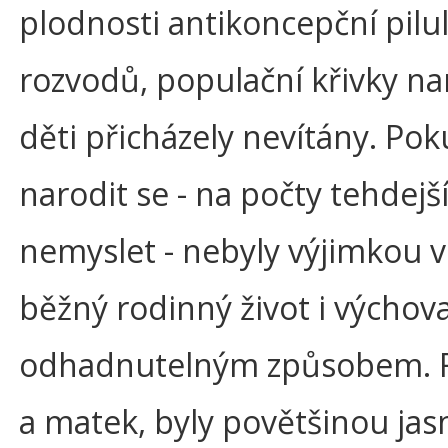
plodnosti antikoncepční pilu
rozvodů, populační křivky na
děti přicházely nevítány. Po
narodit se - na počty tehdejší
nemyslet - nebyly výjimkou ve
běžný rodinný život i výchov
odhadnutelným způsobem. R
a matek, byly povětšinou ja