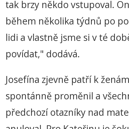
tak brzy někdo vstupoval. On
během několika týdnů po por
lidi a vlastně jsme si v té d
povídat," dodává.
Josefína zjevně patří k ženám
spontánně proměnil a všech
předchozí otazníky nad mate
anuloval. Pro Kateřinu je šokuj