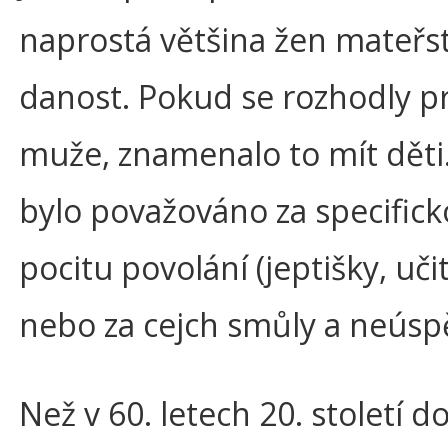
naprostá většina žen mateřst
danost. Pokud se rozhodly p
muže, znamenalo to mít děti
bylo považováno za specificko
pocitu povolání (jeptišky, uči
nebo za cejch smůly a neúspě
Než v 60. letech 20. století d