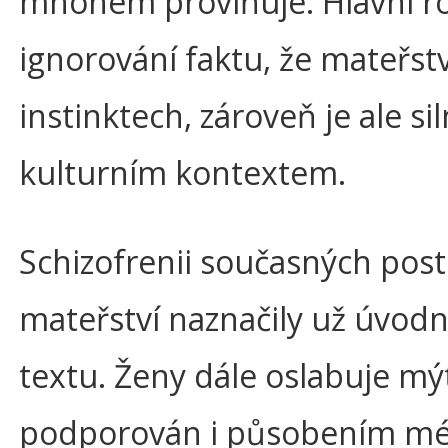
mnohém proviňuje. Hlavní roz
ignorování faktu, že mateřstv
instinktech, zároveň je ale si
kulturním kontextem.
Schizofrenii současných post
mateřství naznačily už úvodn
textu. Ženy dále oslabuje mýt
podporován i působením méd