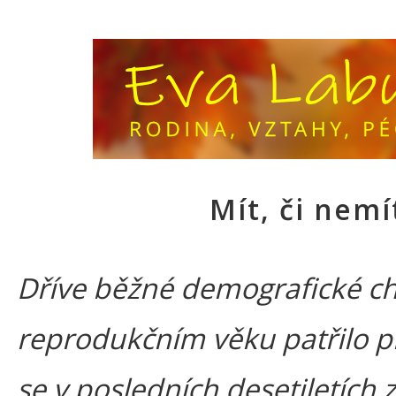
Mít, či nemí
Dříve běžné demografické ch
reprodukčním věku patřilo př
se v posledních desetiletích 