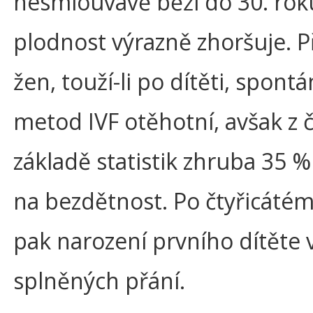
nesmlouvavě běží do 30. roku
plodnost výrazně zhoršuje. Př
žen, touží-li po dítěti, spon
metod IVF otěhotní, avšak z č
základě statistik zhruba 35 %
na bezdětnost. Po čtyřicáté
pak narození prvního dítěte v
splněných přání.