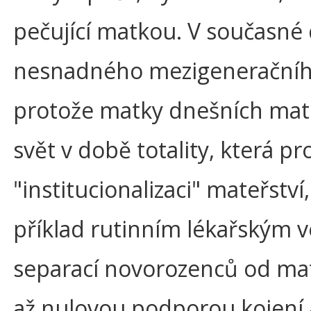
pečující matkou. V současné
nesnadného mezigeneračníh
protože matky dnešních mate
svět v době totality, která p
"institucionalizaci" mateřství,
příklad rutinním lékařským 
separací novorozenců od ma
až nulovou podporou kojení a