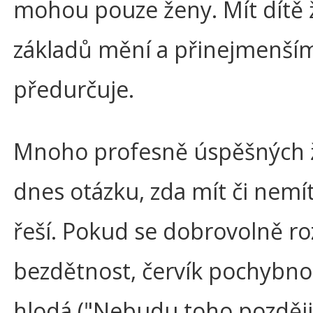
mohou pouze ženy. Mít dítě 
základů mění a přinejmenší
předurčuje.
Mnoho profesně úspěšných že
dnes otázku, zda mít či nemít
řeší. Pokud se dobrovolně r
bezdětnost, červík pochybnos
hlodá ("Nebudu toho později l