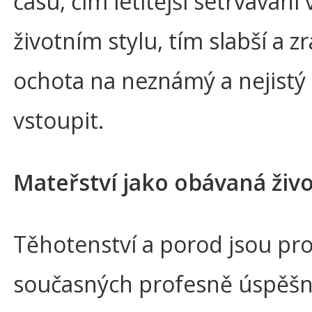
času, čím letitější setrváván
životním stylu, tím slabší a zra
ochota na neznámý a nejistý 
vstoupit.
Mateřství jako obávaná živo
Těhotenství a porod jsou pro
současných profesně úspěš