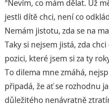
"Nevím, co mám dělat. Už mě 
jestli dítě chci, není co odkl
Nemám jistotu, zda se na mat
Taky si nejsem jistá, zda chci
pozici, které jsem si za ty ro
To dilema mne zmáhá, nejspíš
připadá, že ať se rozhodnu ja
důležitého nenávratně ztratí