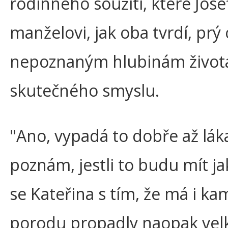
rodinného soužití, které Jose
manželovi, jak oba tvrdí, prý
nepoznaným hlubinám života 
skutečného smyslu.
"Ano, vypadá to dobře až láka
poznám, jestli to budu mít ja
se Kateřina s tím, že má i ka
porodu propadly naopak velk