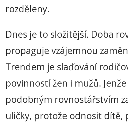
rozděleny.
Dnes je to složitější. Doba ro
propaguje vzájemnou zaměnit
Trendem je slaďování rodičo
povinností žen i mužů. Jenže 
podobným rovnostářstvím za
uličky, protože odnosit dítě, 