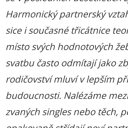
Harmonický partnerský vztah
sice i současné třicátnice teo
místo svých hodnotových žebř
svatbu často odmítají jako z
rodičovství mluví v lepším př
budoucnosti. Nalézáme mezi
zvaných singles nebo těch, p
opakovaně střídají noví partne