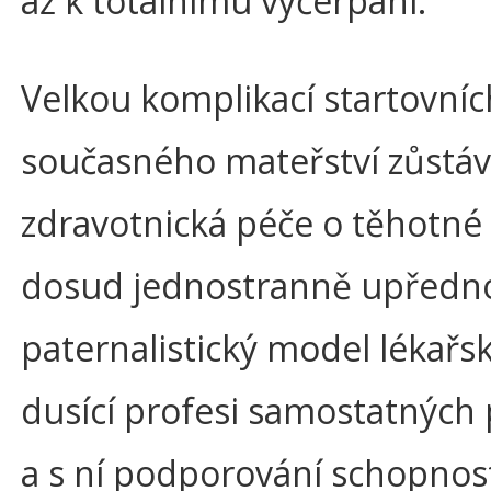
až k totálnímu vyčerpání.
Velkou komplikací startovní
současného mateřství zůstáv
zdravotnická péče o těhotné a
dosud jednostranně upředn
paternalistický model lékař
dusící profesi samostatných
a s ní podporování schopnost