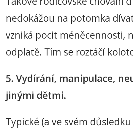
Takové rodičovské chování dí
nedokážou na potomka dívat j
vzniká pocit méněcennosti, 
odplatě. Tím se roztáčí kolot
5. Vydírání, manipulace, ne
jinými dětmi.
Typické (a ve svém důsledku 