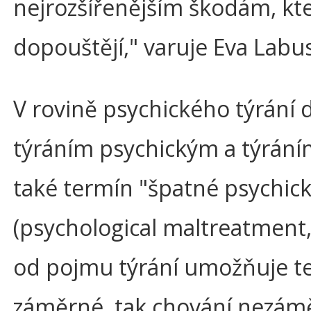
nejrozšířenějším škodám, kte
dopouštějí," varuje Eva Labu
V rovině psychického týrání d
týráním psychickým a týrání
také termín "špatné psychick
(psychological maltreatment, 
od pojmu týrání umožňuje te
záměrné, tak chování nezám