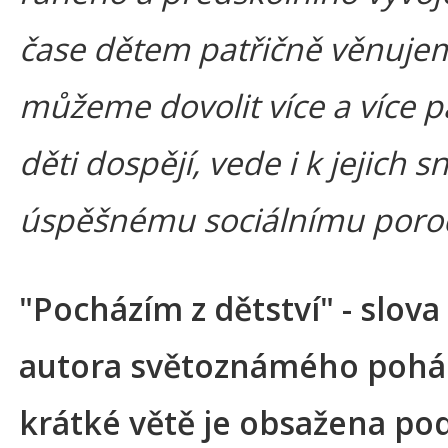
čase dětem patřičně věnujeme
můžeme dovolit více a více pa
děti dospějí, vede i k jejich 
úspěšnému sociálnímu poro
"Pocházím z dětství" - slov
autora světoznámého pohád
krátké větě je obsažena pod