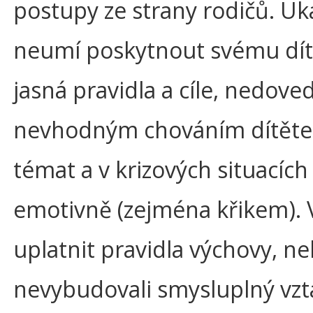
postupy ze strany rodičů. Uka
neumí poskytnout svému dítě
jasná pravidla a cíle, nedove
nevhodným chováním dítěte, 
témat a v krizových situacíc
emotivně (zejména křikem).
uplatnit pravidla výchovy, n
nevybudovali smysluplný vzta