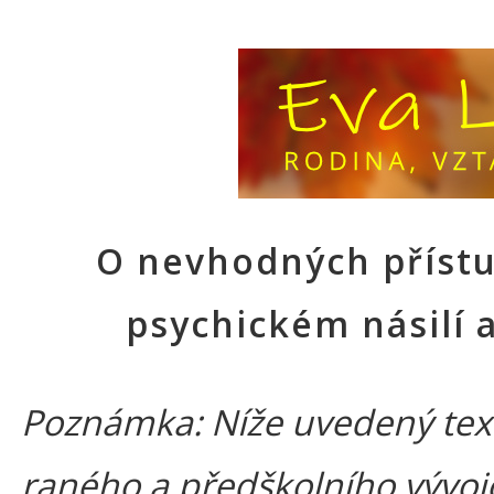
O nevhodných přístu
psychickém násilí a
Poznámka: Níže uvedený text
raného a předškolního vývoj