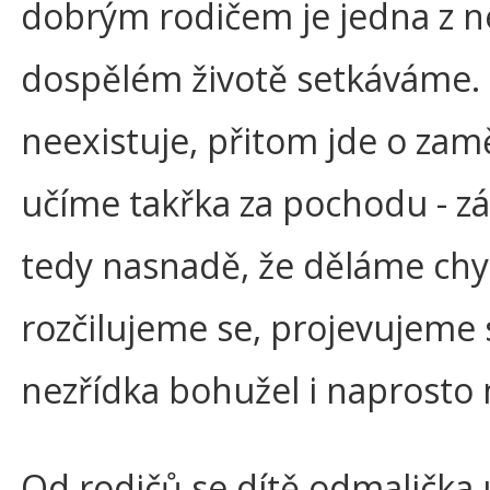
dobrým rodičem je jedna z nej
dospělém životě setkáváme. U
neexistuje, přitom jde o zam
učíme takřka za pochodu - zár
tedy nasnadě, že děláme chyb
rozčilujeme se, projevujem
nezřídka bohužel i naprost
Od rodičů se dítě odmalička 