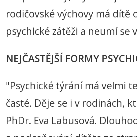
rodičovské výchovy má dítě 
psychické zátěži a neumí se 
NEJČASTĚJŠÍ FORMY PSYCH
"Psychické týrání má velmi t
časté. Děje se i v rodinách, k
PhDr. Eva Labusová. Dlouho