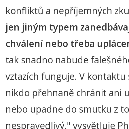
konfliktů a nepříjemných zk
jen jiným typem zanedbávaj
chválení nebo třeba upláce
tak snadno nabude falešného 
vztazích funguje. V kontaktu
nikdo přehnaně chránit ani 
nebo upadne do smutku z toho
nespravedlivý," vysvětluje P