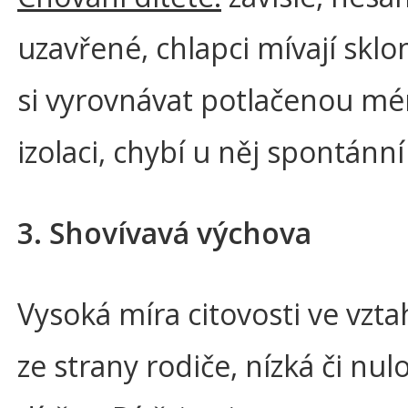
uzavřené, chlapci mívají sklon
si vyrovnávat potlačenou mén
izolaci, chybí u něj spontánní
3. Shovívavá výchova
Vysoká míra citovosti ve vzta
ze strany rodiče, nízká či n