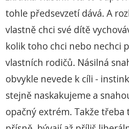
tohle předsevzetí dává. A ro
vlastně chci své dítě vychová
kolik toho chci nebo nechci 
vlastních rodičů. Násilná sn
obvykle nevede k cíli - insti
stejně naskakujeme a snahou
opačný extrém. Takže třeba ti
přísně, bývají až příliš liber