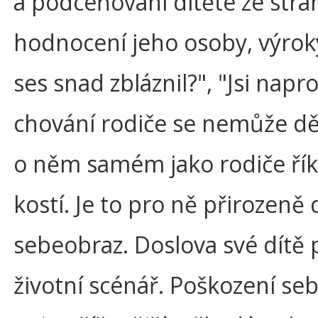
a podceňování dítěte ze stra
hodnocení jeho osoby, výroky
ses snad zbláznil?", "Jsi nap
chování rodiče se nemůže dět
o něm samém jako rodiče ří
kostí. Je to pro ně přirozeně d
sebeobraz. Doslova své dítě
životní scénář. Poškození se