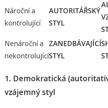
A
Nároční a
AUTORITÁŘSKÝ
V
kontrolující
STYL
S
Nenároční a
ZANEDBÁVAJÍCÍ
S
nekontrolující
STYL
S
1. Demokratická (autoritativ
vzájemný styl