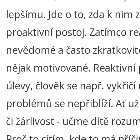
lepšímu. Jde o to, zda k nim
proaktivní postoj. Zatímco rea
nevědomé a často zkratkovit
nějak motivované. Reaktivní 
úlevy, člověk se např. vykřičí
problémů se nepřiblíží. Ať u
či žárlivost - učme dítě rozu
Proč to cítím, kde to má příči