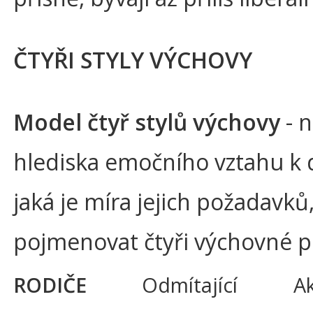
ČTYŘI STYLY VÝCHOVY
Model čtyř stylů výchovy
- n
hlediska emočního vztahu k dít
jaká je míra jejich požadavků,
pojmenovat čtyři výchovné p
RODIČE
Odmítající
Ak