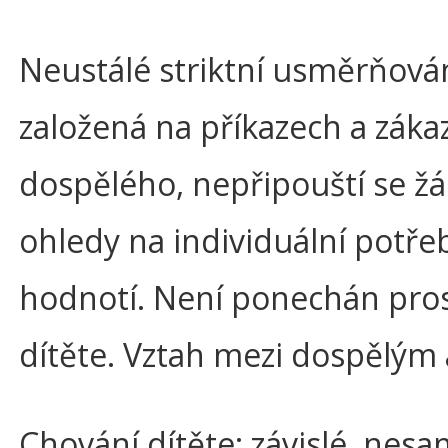
Neustálé striktní usměrňován
založená na příkazech a zákaz
dospělého, nepřipouští se žá
ohledy na individuální potřeb
hodnotí. Není ponechán prost
dítěte. Vztah mezi dospělým 
Chování dítěte:
závislé, nesa