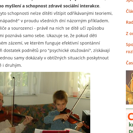
ho myšlení a schopnost zdravé sociální interakce
.
Člá
tyto schopnosti nelze dítěti vštípit odříkávanými teoriemi,
enápadně" v proudu všedních dní názorným příkladem.
Rad
iče a sourozenci - právě na nich se dítě učí způsobu
Z o
nimi poznává samo sebe. Ukazuje se, že pokud děti
ném zázemí, ve kterém funguje efektivní spontánní
Spo
ň dostatek podnětů pro "psychické otužování", získávají
roz
jednou samy dokázaly v obtížných situacích poskytnout
Čas
ě i druhým.