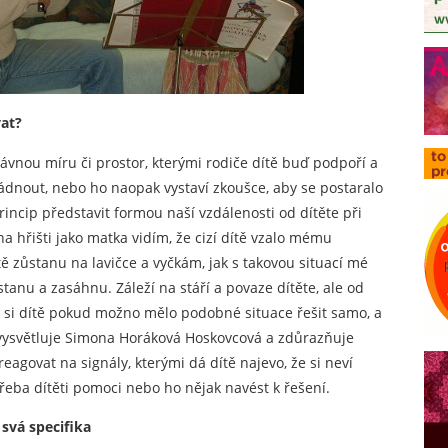
at?
právnou míru či prostor, kterými rodiče dítě buď podpoří a
nout, nebo ho naopak vystaví zkoušce, aby se postaralo
incip představit formou naší vzdálenosti od dítěte při
na hřišti jako matka vidím, že cizí dítě vzalo mému
ště zůstanu na lavičce a vyčkám, jak s takovou situací mé
stanu a zasáhnu. Záleží na stáří a povaze dítěte, ale od
 si dítě pokud možno mělo podobné situace řešit samo, a
," vysvětluje Simona Horáková Hoskovcová a zdůrazňuje
 reagovat na signály, kterými dá dítě najevo, že si neví
řeba dítěti pomoci nebo ho nějak navést k řešení.
svá specifika