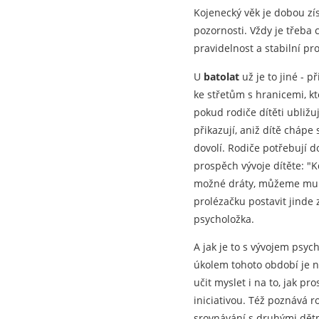
Kojenecký věk je dobou zí
pozornosti. Vždy je třeba 
pravidelnost a stabilní pro
U
batolat
už je to jiné - p
ke střetům s hranicemi, kt
pokud rodiče dítěti ubližu
přikazují, aniž dítě cháp
dovolí. Rodiče potřebují do
prospěch vývoje dítěte: "
možné dráty, můžeme mu 
prolézačku postavit jinde
psycholožka.
A jak je to s vývojem psyc
úkolem tohoto období je n
učit myslet i na to, jak 
iniciativou. Též poznává r
srovnávání s druhými dět