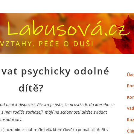
ovat psychicky odolné
Úvo
dítě?
Por
Kon
 není k dispozici. Přesto je jisté, že prostředí, do kterého se
Vzd
 s ním rodiče zacházejí, mají na schopnosti dítěte zvládat
Ro
zásadní vliv.
ncí) rozumíme souhrn činitelů, které člověku pomáhají přežít v
Člá