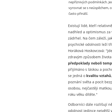
nepříznivých podmínkách. Jedn
vyrovnat se s neúspěchem, os
často přináší.
Existují lidé, kteří relati
nadhled a optimismus za vš
zádrhel. Na čem záleží, j
psychické odolnosti leží t
Horáková Hoskovcová: "Jd
zdravým způsobem života 
předpoklady neboli tem
přijímáno s láskou a pocho
se jedná o
kvalitu vztahů
poznání světa a pocit bezpe
osobou, nejčastěji matkou,
roku věku dítěte."
Odborníci dále rozlišují n
odolnost jedince největší 