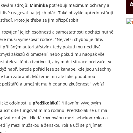
skávání zdrojů:
Miminka
potřebují maximum ochrany a
citlivě reagovat na jejich pláč. Také obvykle upřednostňují
středí. Proto je třeba se jim přizpůsobit.
ři rozvíjení jejich osobnosti a samostatnosti dochází nutně
eré musí vymezovat rodiče: "Největší chybou je dítě,
jí přílišným autoritářstvím, tedy pokud mu necitlivě
e smysl zákazů či omezení, nebo pokud mu naopak vše
statek vcítění a tvořivosti, aby mohli situace přetvářet ve
Když např. batole pořád leze za kanape, kde jsou všechny
v tom zabránit. Můžeme mu ale také podobnou
 z polštářů a umožnit mu hledanou zkušenost," vybízí
hické odolnosti u
předškoláků
? "Hlavním vývojovým
aučit dítě fungovat mimo rodinu. Předškolák se už má
prospívat druhým. Hledá rovnováhu mezi sebekontrolou a
ozdíly mezi mužskou a ženskou rolí a učí se přijímat
mi."