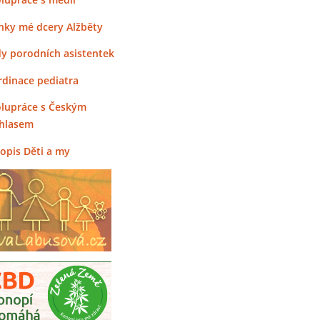
nky mé dcery Alžběty
y porodních asistentek
rdinace pediatra
lupráce s Českým
hlasem
opis Děti a my