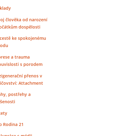
klady
oj člověka od narození
očátkům dospělosti
cestě ke spokojenému
rodu
rese a trauma
ouvislosti s porodem
igenerační přenos v
ičovství: Attachment
hy, postřehy a
šenosti
ety
 Rodina 21
lupráce s médii