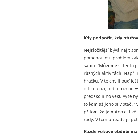
Kdy podpořit, kdy otužov
Nejsložitější bývá najít s
pomohou mu problém zvlád
samo: "Můžeme si tento pr
různých aktivitách. Např. 
hračku. V té chvíli buď je
dítě naloží, nebo rovnou v
předškolního věku výše by
to kam až jeho síly stačí
přitom, že je nutno citlivě
rady. V tom případě je pot
Každé věkové období má 