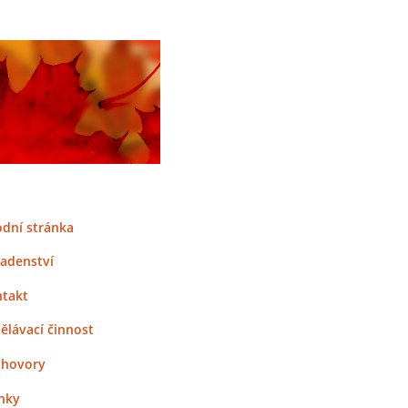
dní stránka
adenství
takt
ělávací činnost
zhovory
nky