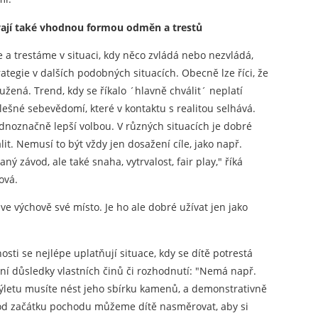
ívají také vhodnou formou odměn a trestů
 a trestáme v situaci, kdy něco zvládá nebo nezvládá,
ategie v dalších podobných situacích. Obecně lze říci, že
žená. Trend, kdy se říkalo ´hlavně chválit´ neplatí
lešné sebevědomí, které v kontaktu s realitou selhává.
jednoznačně lepší volbou. V různých situacích je dobré
it. Nemusí to být vždy jen dosažení cíle, jako např.
ný závod, ale také snaha, vytrvalost, fair play," říká
ová.
ve výchově své místo. Je ho ale dobré užívat jen jako
osti se nejlépe uplatňují situace, kdy se dítě potrestá
vní důsledky vlastních činů či rozhodnutí: "Nemá např.
 výletu musíte nést jeho sbírku kamenů, a demonstrativně
 od začátku pochodu můžeme dítě nasměrovat, aby si