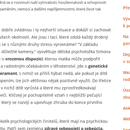
á se o rozvinutí naší vytrvalosti, houževnatosti a schopnosti
Pře
aměním, nemocí a dalšími nepříjemnostmi, které život tak
Výv
k p
vně dobře zvládnou i ty nejhorší situace a dokáží si zachovat
Na 
ech okolností. Ale jsou i tací, které zdolá každý drobný
po
ak se s různými druhy stresu vyrovnáme? "V základu
ři důležité kameny," vysvětluje dětská psycholožka Simona
Dep
e o
vrozenou dispozici
, kterou matka může podpořit
v s
a radostným očekáváním v těhotenství. Jde o
genetické
Mez
perament
, s nimiž se příliš hýbat nedá, ale pokud je dítě
rod
pením, lze jich většinou nějak pozitivně využít. Do třetice
, v nichž dítě vyrůstá a které mu zprostředkovávají
Úva
čí. Klíčový je pochopitelně vztah s nejbližší pečující
zku
 který se rozvíjí a upevňuje zhruba do konce prvního
Ank
Web
ěkolik psychologických činitelů, které mají na psychickou
vliv. Patří sem zejména
zdravé sebepojetí a sebeúcta,
Spo