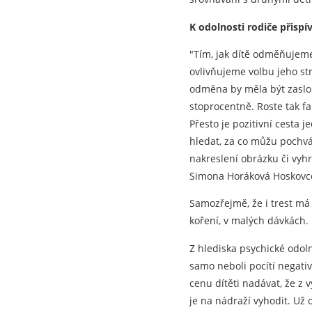
K odolnosti rodiče přisp
"Tím, jak dítě odměňujeme
ovlivňujeme volbu jeho str
odměna by měla být zaslou
stoprocentně. Roste tak fa
Přesto je pozitivní cesta 
hledat, za co můžu pochvál
nakreslení obrázku či vyhra
Simona Horáková Hoskovc
Samozřejmě, že i trest má 
koření, v malých dávkách.
Z hlediska psychické odoln
samo neboli pocítí negati
cenu dítěti nadávat, že z
je na nádraží vyhodit. Už