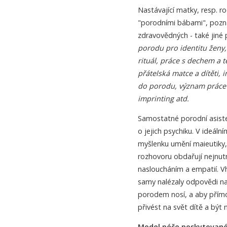
Nastávající matky, resp. ro
"porodními bábami", pozn
zdravovědných - také jiné
porodu pro identitu ženy
rituál, práce s dechem a
přátelská matce a dítěti, 
do porodu, význam práce d
imprinting atd.
Samostatné porodní asisten
o jejich psychiku. V ideál
myšlenku umění maieutiky,
rozhovoru obdařují nejnut
nasloucháním a empatií. 
samy nalézaly odpovědi na 
porodem nosí, a aby přím
přivést na svět dítě a bý
Model péče poskytované