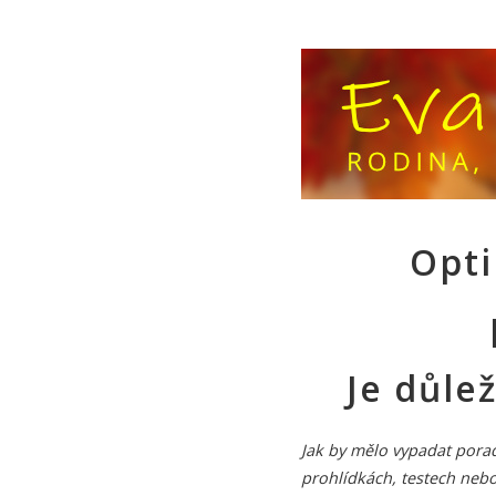
Opti
Je důle
Jak by mělo vypadat porad
prohlídkách, testech neb