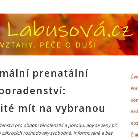
mální prenatální
Úvo
poradenství:
Por
Kon
žité mít na vybranou
Vzd
Roz
enství pro období těhotenství a porodu, aby se ženy při
o zákrocích rozhodovaly svobodně, informovaně a bez
Člá