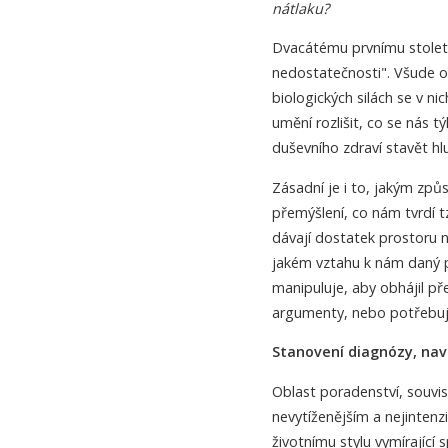
nátlaku?
Dvacátému prvnímu stolet
nedostatečnosti". Všude ok
biologických silách se v ni
umění rozlišit, co se nás t
duševního zdraví stavět h
Zásadní je i to, jakým zp
přemýšlení, co nám tvrdí t
dávají dostatek prostoru 
jakém vztahu k nám daný p
manipuluje, aby obhájil př
argumenty, nebo potřebujeme
Stanovení diagnózy, nav
Oblast poradenství, souvis
nevytíženějším a nejintenzi
životnímu stylu vymírající