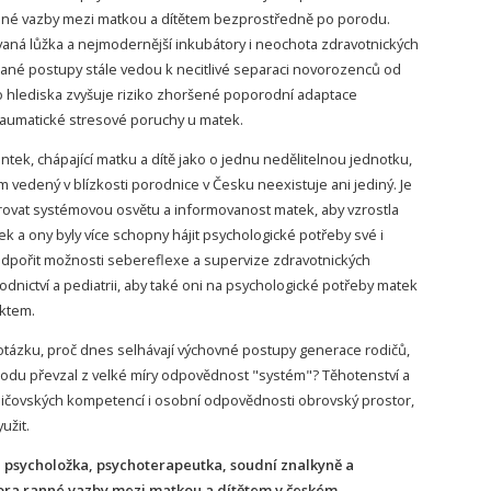
 rané vazby mezi matkou a dítětem bezprostředně po porodu.
ívaná lůžka a nejmodernější inkubátory i neochota zdravotnických
ané postupy stále vedou k necitlivé separaci novorozenců od
o hlediska zvyšuje riziko zhoršené poporodní adaptace
aumatické stresové poruchy u matek.
tek, chápající matku a dítě jako o jednu nedělitelnou jednotku,
m vedený v blízkosti porodnice v Česku neexistuje ani jediný. Je
rovat systémovou osvětu a informovanost matek, aby vzrostla
k a ony byly více schopny hájit psychologické potřeby své i
podpořit možnosti sebereflexe a supervize zdravotnických
odnictví a pediatrii, aby také oni na psychologické potřeby matek
ektem.
otázku, proč dnes selhávají výchovné postupy generace rodičů,
porodu převzal z velké míry odpovědnost "systém"? Těhotenství a
dičovských kompetencí i osobní odpovědnosti obrovský prostor,
užit.
 psycholožka, psychoterapeutka, soudní znalkyně a
ora ranné vazby mezi matkou a dítětem v českém