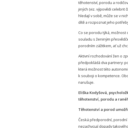
těhotenství, porodu a rodičovs
jiných (viz. výpovědi celebrit
hledají v sobě, může se v ni
dítě a rozpoznat jeho potřeby
Co se porodu týká, možnost os
souladu s ženiným přesvědče
porodním zážitkem, ať už chc
Aktivní rozhodování žen o zp
předpokládá dva partnery: pos
která možnost této autonomie
k souboji o kompetence. Obo
narušuje.
Eliška Kodyšová, psycholož
těhotenství, porodu a rané
Těhotenství a porod umožňu
Česká předporodní, porodní a
nezachycují dopady takového