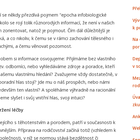
Pře
í se někdy přezdívá pojmem "epocha infobiologické
Výv
olo se rojí tolik různorodých informací, že není v našich
k p
ch zorientovat, natož je pojmout. Čím dál důležitější je
ýká, a co nikoliv, k čemu se v rámci zachování tělesného i
Na 
luchými, a čemu věnovat pozornost.
po
ůsobem si informace osvojujeme: Přijímáme bez vlastního
Dep
v s
zv. odborníci, nebo vyhledáváme zdroje a poradce, kteří
našemu vlastnímu hledání? Zvažujeme vždy dostatečně, v
Mez
oradní hlas stojí? Jde mu o náš prospěch, nebo námi
rod
edevším ten vlastní? A spoléháme výhradně na racionální
Úva
 slyšet i svůj vnitřní hlas, svoji intuici?
zku
ržení léčby
Ank
ejícího s těhotenstvím a porodem, patří v současnosti k
Web
vnějším. Příprava na rodičovství začíná totiž (vzhledem k
 společnosti, v níž se normou stává bezdětnost či
Spo