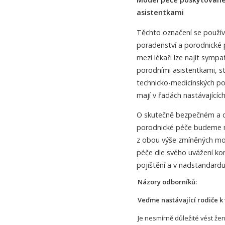
asistentkami
Těchto označení se použív
poradenství a porodnické p
mezi lékaři lze najít sym
porodními asistentkami, s
technicko-medicínských po
mají v řadách nastávajícíc
O skutečně bezpečném a d
porodnické péče budeme mo
z obou výše zmíněných mo
péče dle svého uvážení kom
pojištění a v nadstandardu 
Názory odborníků:
Veďme nastávající rodiče k 
Je nesmírně důležité vést žen