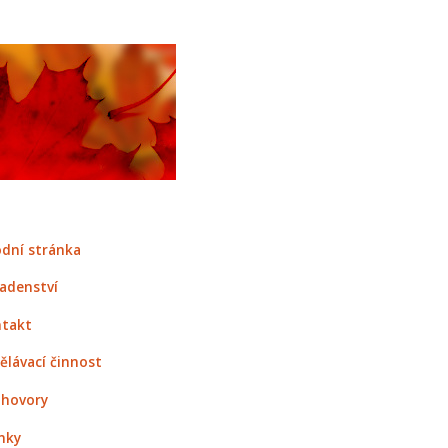
dní stránka
adenství
takt
ělávací činnost
hovory
nky