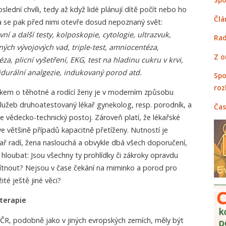
slední chvíli, tedy až když lidé plánují dítě počít nebo ho
Člá
a se pak před nimi otevře dosud nepoznaný svět:
vní a další testy, kolposkopie, cytologie, ultrazvuk,
Rad
ných vývojových vad, triple-test, amniocentéza,
Z o
a, plicní vyšetření, EKG, test na hladinu cukru v krvi,
durální analgezie, indukovaný porod atd.
Spo
roz
kem o těhotné a rodící ženy je v moderním způsobu
služeb druhoatestovaný lékař gynekolog, resp. porodník, a
Čas
e vědecko-technický postoj. Zároveň platí, že lékařské
ve většině případů kapacitně přetíženy. Nutností je
kař radí, žena naslouchá a obvykle dbá všech doporučení,
i hloubat: Jsou všechny ty prohlídky či zákroky opravdu
tnout? Nejsou v čase čekání na miminko a porod pro
ité ještě jiné věci?
 terapie
 ČR, podobně jako v jiných evropských zemích, měly být