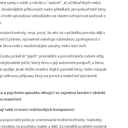
tví samy v sobě, a nikoliv u "autorit", ať už lékařských nebo
 či zkušenějších příbuzných nebo přítelkyň). Jen pokud totiž ženy
ch zrodit opravdová sebedůvěra ve vlastní schopnosti pečovat o
.
obní kontroly, resp. pocit, že věci se v průběhu porodu dějí v
ní či přáním, významně ovlivňuje následnou spokojenost s
e žena rodit s medicínskými zásahy, nebo bez nich.
ůsobu právě té "jejich" prenatální a porodní péče ovšem vždy
kytovatele péče, který ženu v její autonomii podpoří, a ženu,
 využije. Jinak může snadno dojít k pasivitě ženy, nebo naopak
jí celkovou přípravu ženy na porod a mateřství významně
ka a psychoterapeutka věnující se zejména ženám v období
ho mateřství
jí také zrození rodičovských kompetencí
 poporodní péče je orientovaná hodně technicky. Statistiky
 modelu na psychiku matek a dětí. Za největší problém osobně