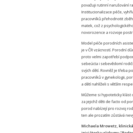
považuji rutinní narušování
Institucionalizace péče, vyhř
pracovníků přehodnotit zběh
matek, což z psychologickéh
novorozence a rozvoje postr
Model péče porodních asisten
je v ČR vzácností. Porodní dů
proto velmi zapotřebí podpo
sebeúcta i sebevědomí rodiče
svých dětí. Rovněž je třeba 
pracovníků v gynekologii, por
a dětí nahlíželi s větším resp
Můžeme si hypoteticky klást 
za jejichž děti de facto od 
porod nabízejí pro rozvoj ro
ten ale prozatím zůstává nevy
Michaela Mrowetz, klinická
iniciátorka výzkumu "Podp