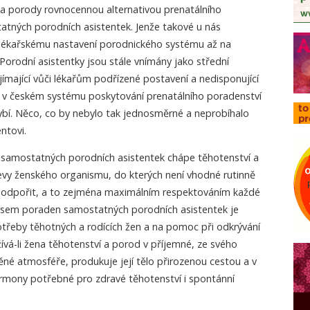
í a porody rovnocennou alternativou prenatálního
atných porodních asistentek. Jenže takové u nás
ékařskému nastavení porodnického systému až na
 Porodní asistentky jsou stále vnímány jako střední
jímající vůči lékařům podřízené postavení a nedisponující
 v českém systému poskytování prenatálního poradenství
ybí. Něco, co by nebylo tak jednosměrné a neprobíhalo
ntovi.
 samostatných porodních asistentek chápe těhotenství a
evy ženského organismu, do kterých není vhodné rutinně
 podpořit, a to zejména maximálním respektováním každé
ysem poraden samostatných porodních asistentek je
otřeby těhotných a rodících žen a na pomoc při odkrývání
ožívá-li žena těhotenství a porod v příjemné, ze svého
né atmosféře, produkuje její tělo přirozenou cestou a v
mony potřebné pro zdravé těhotenství i spontánní