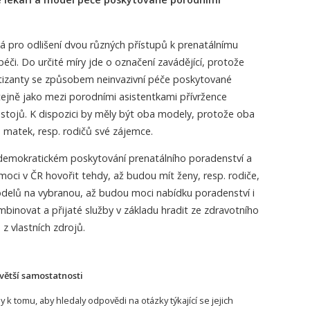
á pro odlišení dvou různých přístupů k prenatálnímu
éči. Do určité míry jde o označení zavádějící, protože
patizanty se způsobem neinvazivní péče poskytované
tejně jako mezi porodními asistentkami přívržence
stojů. K dispozici by měly být oba modely, protože oba
h matek, resp. rodičů své zájemce.
emokratickém poskytování prenatálního poradenství a
ci v ČR hovořit tehdy, až budou mít ženy, resp. rodiče,
delů na vybranou, až budou moci nabídku poradenství i
binovat a přijaté služby v základu hradit ze zdravotního
z vlastních zdrojů.
větší samostatnosti
y k tomu, aby hledaly odpovědi na otázky týkající se jejich