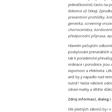
jedináčkovství) často na po
dokonce už čekají. Zprudk
preventivní prohlídky, kre
genetika, screening vroze
choriocentéza, kordocentéz
předporodní příprava, epi
Hlavním pečujícím odborní
poskytování prenatálních 
tak k poradenství převažuj
ordinace i porodnice jsou 
úspornost a efektivita: Lé
aniž by ji napadlo nad nim
nutné? Nelze některé odmí
zdraví matky a dítěte důlež
Zdroj informací, dialog i
Dle platných zákonů by i v