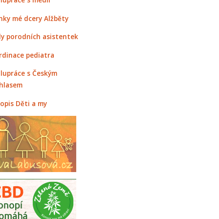
nky mé dcery Alžběty
y porodních asistentek
rdinace pediatra
lupráce s Českým
hlasem
opis Děti a my