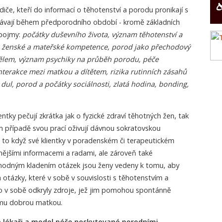
diče, kteří do informací o těhotenství a porodu pronikají s
ávají během předporodního období - kromě základních
 pojmy:
počátky duševního života, význam těhotenství a
, ženské a mateřské kompetence, porod jako přechodový
 tělem, význam psychiky na průběh porodu, péče
interakce mezi matkou a dítětem, rizika rutinních zásahů
ul, porod a počátky sociálnosti, zlatá hodina, bonding,
tky pečují zkrátka jak o fyzické zdraví těhotných žen, tak
ním případě svou prací oživují dávnou sokratovskou
 to když své klientky v poradenském či terapeutickém
nějšími informacemi a radami, ale zároveň také
Vhodným kladením otázek jsou ženy vedeny k tomu, aby
otázky, které v sobě v souvislosti s těhotenstvím a
o v sobě odkryly zdroje, jež jim pomohou spontánně
t mu dobrou matkou.
 lékaři a model péče poskytované porodními