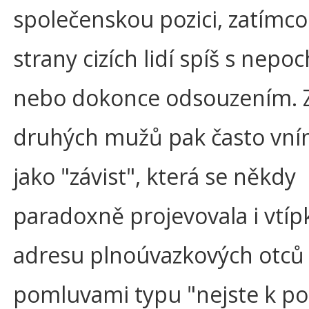
společenskou pozici, zatímco
strany cizích lidí spíš s nep
nebo dokonce odsouzením. Z
druhých mužů pak často vní
jako "závist", která se někdy
paradoxně projevovala i vtíp
adresu plnoúvazkových otců
pomluvami typu "nejste k p