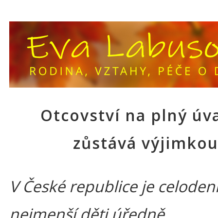
Otcovství na plný úv
zůstává výjimko
V České republice je celoden
nejmenší děti úředně