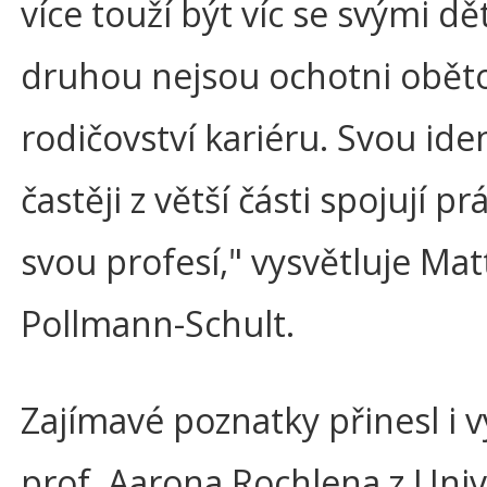
více touží být víc se svými dě
druhou nejsou ochotni obět
rodičovství kariéru. Svou ide
častěji z větší části spojují pr
svou profesí," vysvětluje Mat
Pollmann-Schult.
Zajímavé poznatky přinesl i
prof. Aarona Rochlena z Univ