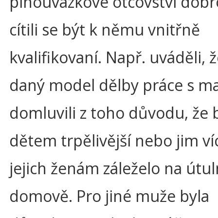
plnoúvazkové otcovství dobr
cítili se být k němu vnitřně
kvalifikovaní. Např. uváděli, 
daný model dělby práce s m
domluvili z toho důvodu, že b
dětem trpělivější nebo jim ví
jejich ženám záleželo na út
domově. Pro jiné muže byla