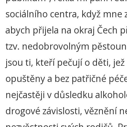
sociálního centra, když mne z
abych přijela na okraj Čech 
tzv. nedobrovolným pěstou
jsou ti, kteří pečují o děti, jež
opuštěny a bez patřičné péč
nejčastěji v důsledku alkohol
drogové závislosti, věznění n
nezvěstnosti svých rodičů. Pr