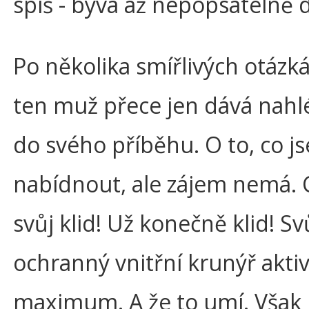
spíš - bývá až nepopsatelně d
Po několika smířlivých otázk
ten muž přece jen dává nah
do svého příběhu. O to, co js
nabídnout, ale zájem nemá. 
svůj klid! Už konečně klid! Sv
ochranný vnitřní krunýř akti
maximum. A že to umí. Však 