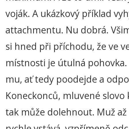
voják. A ukázkový příklad v
attachmentu. Nu dobrá. Vši
si hned při příchodu, že ve ve
místnosti je útulná pohovka.
mu, ať tedy poodejde a odpoč
Koneckonců, mluvené slovo 
tak může dolehnout. Muž až p
rychle vstává, vzpřímeně odc