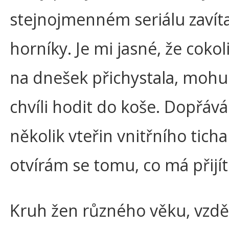
stejnojmenném seriálu zavít
horníky. Je mi jasné, že cokol
na dnešek přichystala, mohu 
chvíli hodit do koše. Dopřává
několik vteřin vnitřního ticha
otvírám se tomu, co má přijít
Kruh žen různého věku, vzděl