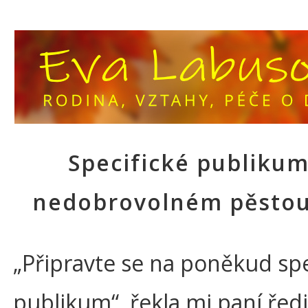
Specifické publikum
nedobrovolném pěstou
„Připravte se na poněkud spe
publikum“, řekla mi paní ředi