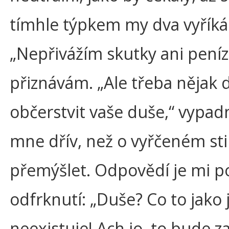
tímhle týpkem my dva vyřík
„Nepřivážím skutky ani peníz
přiznávám. „Ale třeba nějak
občerstvit vaše duše,“ vypad
mne dřív, než o vyřčeném st
přemýšlet. Odpovědí je mi 
odfrknutí: „Duše? Co to jako 
neexistuje! Ach jo, to bude z