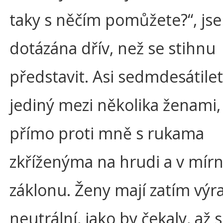
taky s něčím pomůžete?“, js
dotázána dřív, než se stihnu
představit. Asi sedmdesátile
jediný mezi několika ženami,
přímo proti mně s rukama
zkříženýma na hrudi a v mí
záklonu. Ženy mají zatím výr
neutrální, jako by čekaly, až s