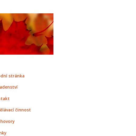
dní stránka
adenství
takt
ělávací činnost
hovory
nky