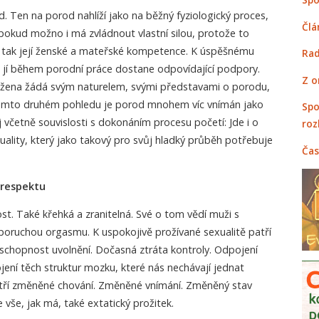
d. Ten na porod nahlíží jako na běžný fyziologický proces,
Člá
pokud možno i má zvládnout vlastní silou, protože to
ěti, tak její ženské a mateřské kompetence. K úspěšnému
Rad
se jí během porodní práce dostane odpovídající podpory.
Z o
í žena žádá svým naturelem, svými představami o porodu,
omto druhém pohledu je porod mnohem víc vnímán jako
Spo
 včetně souvislosti s dokonáním procesu početí: Jde i o
roz
ality, který jako takový pro svůj hladký průběh potřebuje
Čas
 respektu
tost. Také křehká a zranitelná. Své o tom vědí muži s
 poruchou orgasmu. K uspokojivě prožívané sexualitě patří
chopnost uvolnění. Dočasná ztráta kontroly. Odpojení
ení těch struktur mozku, které nás nechávají jednat
 patří změněné chování. Změněné vnímání. Změněný stav
 vše, jak má, také extatický prožitek.