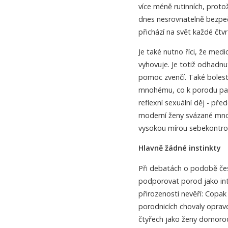
více méně rutinních, proto
dnes nesrovnatelně bezpeč
přichází na svět každé čtvr
Je také nutno říci, že me
vyhovuje. Je totiž odhadnu
pomoc zvenčí. Také bolesti
mnohému, co k porodu patř
reflexní sexuální děj - pře
moderní ženy svázané množ
vysokou mírou sebekontrol
Hlavně žádné instinkty
Při debatách o podobě čes
podporovat porod jako intu
přirozenosti nevěří: Copa
porodnicích chovaly opravd
čtyřech jako ženy domorod