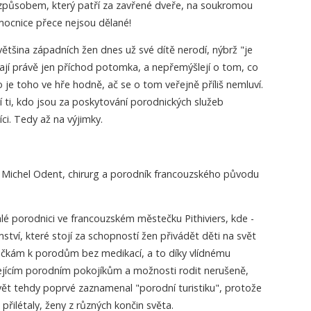
e způsobem, který patří za zavřené dveře, na soukromou
ocnice přece nejsou dělané!
většina západních žen dnes už své dítě nerodí, nýbrž "je
jí právě jen příchod potomka, a nepřemýšlejí o tom, co
o je toho ve hře hodně, ač se o tom veřejně příliš nemluví.
 ti, kdo jsou za poskytování porodnických služeb
ci. Tedy až na výjimky.
 i Michel Odent, chirurg a porodník francouzského původu
lé porodnici ve francouzském městečku Pithiviers, kde -
ví, které stojí za schopností žen přivádět děti na svět
odičkám k porodům bez medikací, a to díky vlídnému
ejícím porodním pokojíkům a možnosti rodit nerušeně,
ět tehdy poprvé zaznamenal "porodní turistiku", protože
 i přilétaly, ženy z různých končin světa.