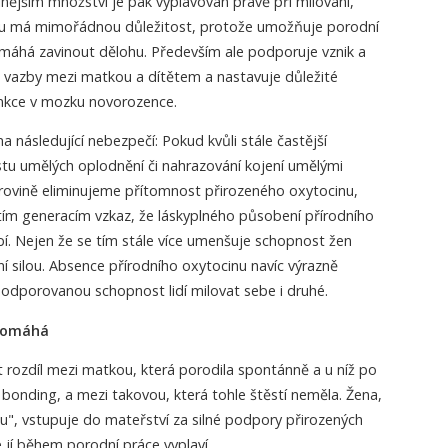
ilnějším množství je pak vyplavován právě při milování,
odu má mimořádnou důležitost, protože umožňuje porodní
áhá zavinout dělohu. Především ale podporuje vznik a
 vazby mezi matkou a dítětem a nastavuje důležité
funkce v mozku novorozence.
 následující nebezpečí: Pokud kvůli stále častější
stu umělých oplodnění či nahrazování kojení umělými
rovině eliminujeme přítomnost přirozeného oxytocinu,
ím generacím vzkaz, že láskyplného působení přírodního
í. Nejen že se tím stále více umenšuje schopnost žen
ní silou. Absence přírodního oxytocinu navíc výrazně
podporovanou schopnost lidí milovat sebe i druhé.
)pomáhá
 rozdíl mezi matkou, která porodila spontánně a u níž po
bonding, a mezi takovou, která tohle štěstí neměla. Žena,
odu", vstupuje do mateřství za silné podpory přirozených
 jí během porodní práce vyplaví.