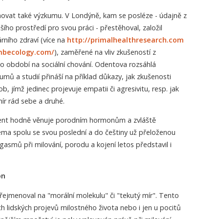
novat také výzkumu. V Londýně, kam se posléze - údajně z
ího prostředí pro svou práci - přestěhoval, založil
ního zdraví (více na
http://primalhealthresearch.com
mbecology.com/
), zaměřené na vliv zkušeností z
ho období na sociální chování. Odentova rozsáhlá
ů a studií přináší na příklad důkazy, jak zkušenosti
b, jímž jedinec projevuje empatii či agresivitu, resp. jak
ír rád sebe a druhé.
dent hodně věnuje porodním hormonům a zvláště
téma spolu se svou poslední a do češtiny už přeloženou
gasmů při milování, porodu a kojení letos představil i
on
jmenoval na "morální molekulu" či "tekutý mír". Tento
 lidských projevů milostného života nebo i jen u pocitů