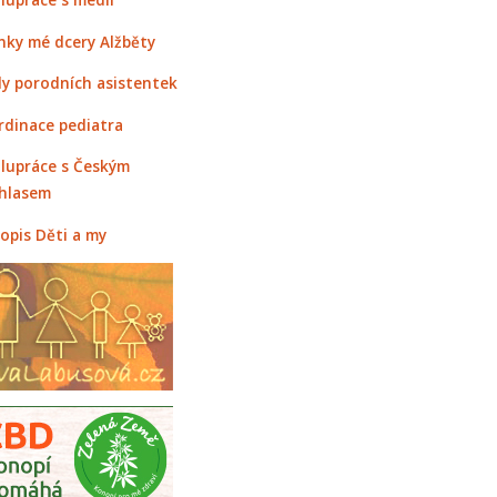
nky mé dcery Alžběty
y porodních asistentek
rdinace pediatra
lupráce s Českým
hlasem
opis Děti a my