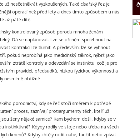
že už nesčetněkrát vyzkoušených. Také císařský řez je
nější operací než před lety a dnes tímto způsobem u nás
té až páté dítě.
dicínsky kontrolovaný způsob porodu mnoha ženám
telný. Dá se naplánovat. Lze se při něm spolehnout na
vost kontrakcí lze tlumit. A především: lze se vyhnout
í, pokud neprobíhá jako medicínský zákrok, nýbrž jako
devším ztrátě kontroly a odevzdání se instinktu, což je pro
stvím pravidel, předsudků, nízkou fyzickou výkonností a
y nesmírně obtížné.
kého porodnictví, kdy se řeč stočí směrem k potřebě
itivní proces, zaznívají protiargumenty těch, kteří už
k jsou ženy nějaké samice? Kam bychom došli, kdyby se v
u instinktivně? Kdyby rodily ve stoje nebo třeba na všech
ých kmenů? Kdyby chtěly rodit nahé, tančit nebo zpívat