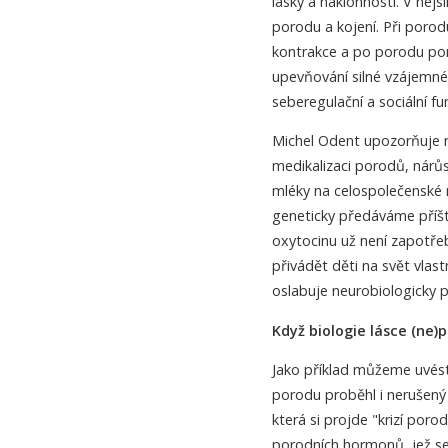
lásky a náklonnosti. V nejs
porodu a kojení. Při por
kontrakce a po porodu pom
upevňování silné vzájemné
seberegulační a sociální 
Michel Odent upozorňuje na
medikalizaci porodů, nárů
mléky na celospolečenské 
geneticky předáváme příšt
oxytocinu už není zapotřeb
přivádět děti na svět vlast
oslabuje neurobiologicky 
Když biologie lásce (ne
Jako příklad můžeme uvést
porodu proběhl i nerušený 
která si projde "krizí por
porodních hormonů, jež se