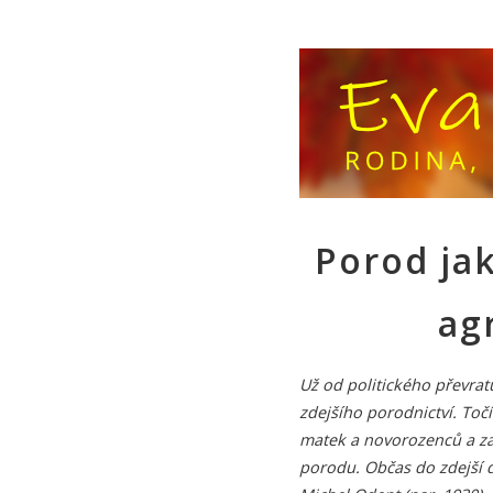
Porod ja
ag
Už od politického převrat
zdejšího porodnictví. Toč
matek a novorozenců a za
porodu. Občas do zdejší d