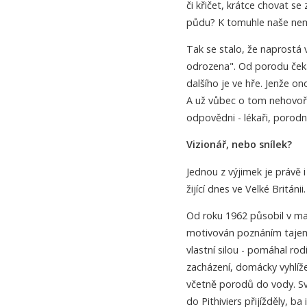
či křičet, krátce chovat s
půdu? K tomuhle naše nem
Tak se stalo, že naprostá 
odrozena". Od porodu čeka
dalšího je ve hře. Jenže on
A už vůbec o tom nehovoří
odpovědni - lékaři, porodní
Vizionář, nebo snílek?
Jednou z výjimek je právě
žijící dnes ve Velké Británii.
Od roku 1962 působil v ma
motivován poznáním tajemst
vlastní silou - pomáhal r
zacházení, domácky vyhlíž
včetně porodů do vody. Sv
do Pithiviers přijížděly, ba