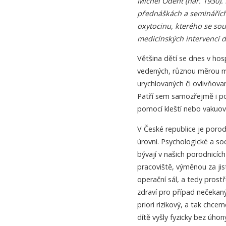
Michel Odent (nar. 1930).
přednáškách a seminářích
oxytocinu, kterého se sou
medicínských intervencí d
Většina dětí se dnes v hos
vedených, různou měrou m
urychlovaných či ovlivňovan
Patří sem samozřejmě i po
pomocí kleští nebo vakuov
V České republice je porod
úrovni. Psychologické a so
bývají v našich porodnicích
pracoviště, výměnou za jis
operační sál, a tedy prost
zdraví pro případ nečekan
priori rizikový, a tak chce
dítě vyšly fyzicky bez úhon