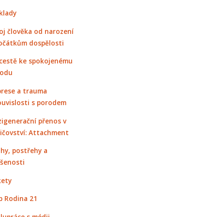
klady
oj člověka od narození
očátkům dospělosti
cestě ke spokojenému
rodu
rese a trauma
ouvislosti s porodem
igenerační přenos v
ičovství: Attachment
hy, postřehy a
šenosti
ety
 Rodina 21
lupráce s médii