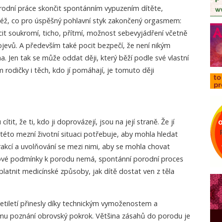
orodní práce skončit spontánním vypuzením dítěte,
éž, co pro úspěšný pohlavní styk zakončený orgasmem:
it soukromí, ticho, přítmí, možnost sebevyjádření včetně
jevů. A především také pocit bezpečí, že není nikým
 Jen tak se může oddat ději, který běží podle své vlastní
 rodičky i těch, kdo jí pomáhají, je tomuto ději
tit, že ti, kdo ji doprovázejí, jsou na její straně. Že jí
této mezní životní situaci potřebuje, aby mohla hledat
akcí a uvolňování se mezi nimi, aby se mohla chovat
kové podmínky k porodu nemá, spontánní porodní proces
platnit medicínské způsoby, jak dítě dostat ven z těla
setiletí přinesly díky technickým vymoženostem a
mu poznání obrovský pokrok. Většina zásahů do porodu je