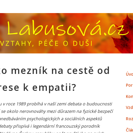
ko mezník na cestě od
Úvo
rese k empatii?
Por
Kon
u v roce 1989 probíhá v naší zemi debata o budoucnosti
Vzd
í se okolo nerovnováhy mezi důrazem na fyzické bezpečí
Roz
nedbáváním psychologických a sociálních aspektů
ebaty přispívá i legendární francouzský porodník
Člá