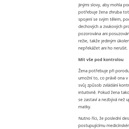
Jinými slovy, aby mohla p
potřebuje žena zhruba tot
spojení se svým tělem, poc
dechových a zvukových pro
pozorována ani posuzována.
režie, takže jediným úkolem
nepřekážet ani ho nerušit.
Mít vše pod kontrolou
Žena potřebuje při porodu cí
umožní to, co právě ona v 
svůj způsob zvládání kontr
intuitivně. Pokud žena ta
se zastaví a nezbývá než u
matky.
Nutno říci, že poslední de
postupujícímu medicínské