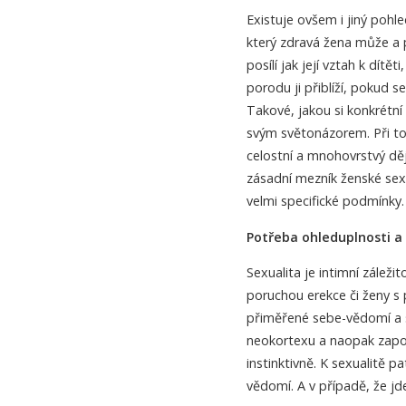
Existuje ovšem i jiný pohle
který zdravá žena může a 
posílí jak její vztah k dít
porodu ji přiblíží, pokud 
Takové, jakou si konkrétn
svým světonázorem. Při t
celostní a mnohovrstvý děj
zásadní mezník ženské sexu
velmi specifické podmínky.
Potřeba ohleduplnosti a
Sexualita je intimní záleži
poruchou erekce či ženy s
přiměřené sebe-vědomí a s
neokortexu a naopak zapoj
instinktivně. K sexualitě
vědomí. A v případě, že jde