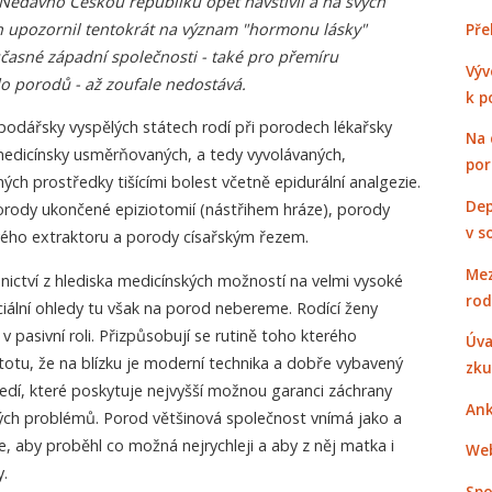
 Nedávno Českou republiku opět navštívil a na svých
 upozornil tentokrát na význam "hormonu lásky"
Pře
časné západní společnosti - také pro přemíru
Výv
o porodů - až zoufale nedostává.
k p
podářsky vyspělých státech rodí při porodech lékařsky
Na 
edicínsky usměrňovaných, a tedy vyvolávaných,
po
ých prostředky tišícími bolest včetně epidurální analgezie.
Dep
rody ukončené epiziotomií (nástřihem hráze), porody
v s
ého extraktoru a porody císařským řezem.
Mez
nictví z hlediska medicínských možností na velmi vysoké
rod
ciální ohledy tu však na porod nebereme. Rodící ženy
 v pasivní roli. Přizpůsobují se rutině toho kterého
Úva
totu, že na blízku je moderní technika a dobře vybavený
zku
ředí, které poskytuje nejvyšší možnou garanci záchrany
Ank
ých problémů. Porod většinová společnost vnímá jako a
me, aby proběhl co možná nejrychleji a aby z něj matka i
Web
y.
Spo