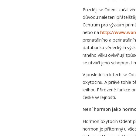
Později se Odent začal vě
důvodu nalezení přátelštějš
Centrum pro výzkum primár
nebo na
http://www.wo
prenatálního a perinatální
databanka vědeckých výzkum
raného věku ovlivňují způso
se utváří jeho schopnost m
V posledních letech se O
oxytocinu. A právě tohle 
knihou Přirozené funkce or
české veřejnosti.
Není hormon jako horm
Hormon oxytocin Odent pře
hormon je přítomný u všech