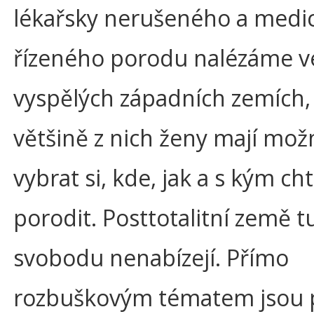
lékařsky nerušeného a medi
řízeného porodu nalézáme v
vyspělých západních zemích,
většině z nich ženy mají mož
vybrat si, kde, jak a s kým cht
porodit. Posttotalitní země t
svobodu nenabízejí. Přímo
rozbuškovým tématem jsou 