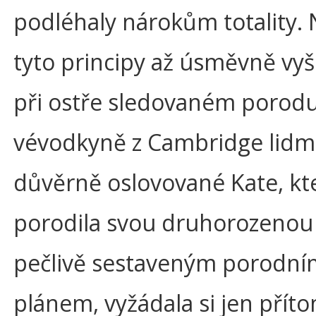
podléhaly nárokům totality.
tyto principy až úsměvně vyš
při ostře sledovaném porod
vévodkyně z Cambridge lidm
důvěrně oslovované Kate, kt
porodila svou druhorozenou
pečlivě sestaveným porodní
plánem, vyžádala si jen přít