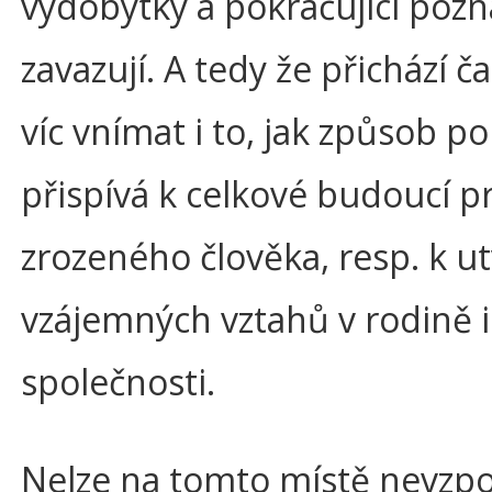
výdobytky a pokračující pozn
zavazují. A tedy že přichází ča
víc vnímat i to, jak způsob p
přispívá k celkové budoucí p
zrozeného člověka, resp. k u
vzájemných vztahů v rodině i
společnosti.
Nelze na tomto místě nevz