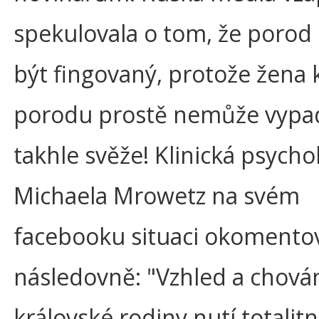
spekulovala o tom, že porod
být fingovaný, protože žena 
porodu prostě nemůže vypa
takhle svěže! Klinická psycho
Michaela Mrowetz na svém
facebooku situaci okomento
následovně: "Vzhled a chová
královské rodiny nutí totalitn