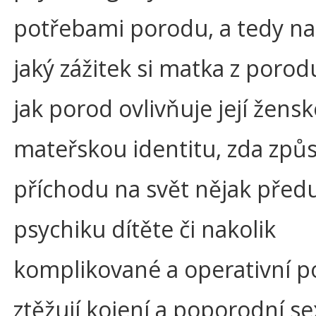
potřebami porodu, a tedy na
jaký zážitek si matka z porod
jak porod ovlivňuje její žens
mateřskou identitu, zda způ
příchodu na svět nějak před
psychiku dítěte či nakolik
komplikované a operativní p
ztěžují kojení a poporodní se