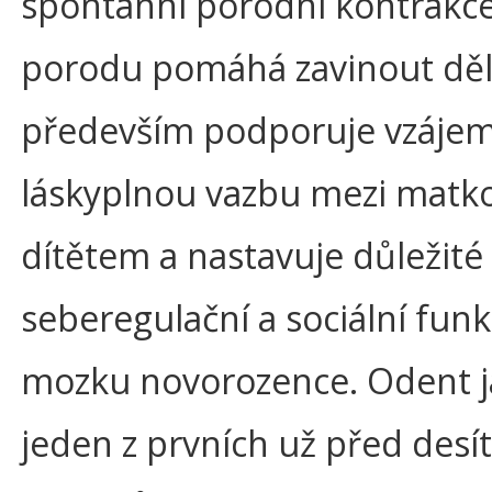
spontánní porodní kontrakce
porodu pomáhá zavinout dě
především podporuje vzáje
láskyplnou vazbu mezi matk
dítětem a nastavuje důležité
seberegulační a sociální funk
mozku novorozence. Odent 
jeden z prvních už před desít