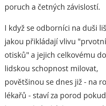
poruch a četných závislostí.
I když se odborníci na duši li
jakou přikládají vlivu "prvotn
otisků" a jejich celkovému 
lidskou schopnost milovat,
povětšinou se dnes již - na ro
lékařů - staví za porod pok