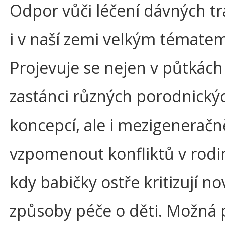
Odpor vůči léčení dávných t
i v naší zemi velkým tématem
Projevuje se nejen v půtkách
zastánci různých porodnický
koncepcí, ale i mezigeneračně
vzpomenout konfliktů v rodi
kdy babičky ostře kritizují no
způsoby péče o děti. Možná 