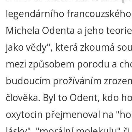
legendárního francouzského
Michela Odenta a jeho teorie
jako vědy", která zkoumá sou
mezi způsobem porodu a ch
budoucím prožíváním zroze
člověka. Byl to Odent, kdo 
oxytocin přejmenoval na "h
lásky", "morální molekulu" či