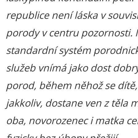
republice není láska v souvisl
porody v centru pozornosti.
standardní systém porodnic
služeb vnímá jako dost dobr
porod, během něhož se dítě,
jakkoliv, dostane ven z těla 
oba, novorozenec i matka ce
fyzicky bez úhony přežijí.