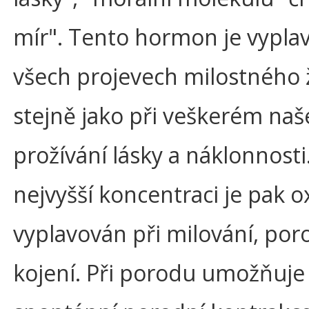
mír". Tento hormon je vypla
všech projevech milostného ž
stejně jako při veškerém na
prožívání lásky a náklonnosti
nejvyšší koncentraci je pak o
vyplavován při milování, por
kojení. Při porodu umožňuje