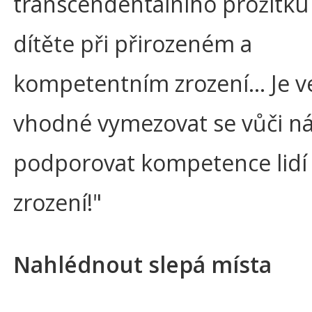
transcendentálního prožitku
dítěte při přirozeném a
kompetentním zrození… Je v
vhodné vymezovat se vůči nás
podporovat kompetence lidí
zrození!"
Nahlédnout slepá místa