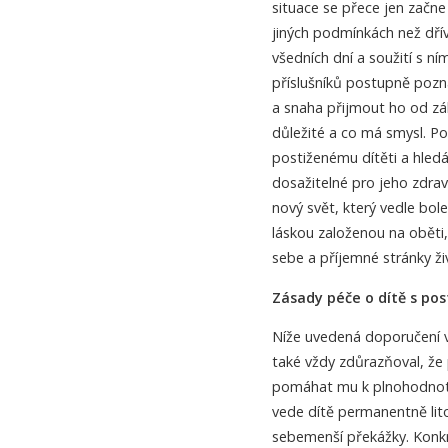
situace se přece jen začne
jiných podmínkách než dří
všedních dní a soužití s n
příslušníků postupně pozn
a snaha přijmout ho od zák
důležité a co má smysl. P
postiženému dítěti a hled
dosažitelné pro jeho zdraví
nový svět, který vedle bole
láskou založenou na oběti,
sebe a příjemné stránky ži
Zásady péče o dítě s po
Níže uvedená doporučení 
také vždy zdůrazňoval, že 
pomáhat mu k plnohodnotn
vede dítě permanentně lit
sebemenší překážky. Konkr