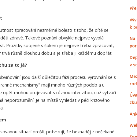
Pře
t
Výv
k p
tnost zpracování nezměrné bolesti z toho, že dítě se
 děti zdravé. Takové poznání obvykle nejprve vyvolá
Na 
. Prožitky spojené s šokem je nejprve třeba zpracovat,
po
y trvá různě dlouhou dobu a je třeba ji každému dopřát.
Dep
v s
hu za to já?
Mez
bviňování jsou další důležitou fází procesu vyrovnání se s
rod
Obranné mechanismy" mají mnoho různých podob a u
se opět mohou projevovat s různou intenzitou, což vytváří
Úva
á neporozumění. Je na místě vyhledat v péči krizového
zku
a.
Ank
tem
Web
isovanou situací prošli, potvrzují, že beznaděj z nečekané
Spo