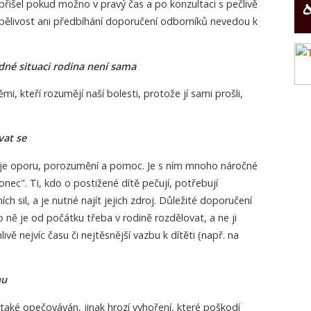
bě přišel pokud možno v pravý čas a po konzultaci s pečlivě
pělivost ani předbíhání doporučení odborníků nevedou k
dné situaci rodina není sama
mi, kteří rozumějí naší bolesti, protože jí sami prošli,
vat se
uje oporu, porozumění a pomoc. Je s ním mnoho náročné
onec". Ti, kdo o postižené dítě pečují, potřebují
 sil, a je nutné najít jejich zdroj. Důležité doporučení
 o ně je od počátku třeba v rodině rozdělovat, a ne ji
ě nejvíc času či nejtěsnější vazbu k dítěti (např. na
nu
také opečováván, jinak hrozí vyhoření, které poškodí