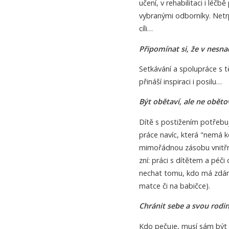
učení, v rehabilitaci i léč
vybranými odborníky. Netr
cíli…
Připomínat si, že v nesna
Setkávání a spolupráce s tě
přináší inspiraci i posilu…
Být obětaví, ale ne oběto
Dítě s postižením potřeb
práce navíc, která "nemá k
mimořádnou zásobu vnitřních
zní: práci s dítětem a péči
nechat tomu, kdo má zdánliv
matce či na babičce).
Chránit sebe a svou rodi
Kdo pečuje, musí sám být 