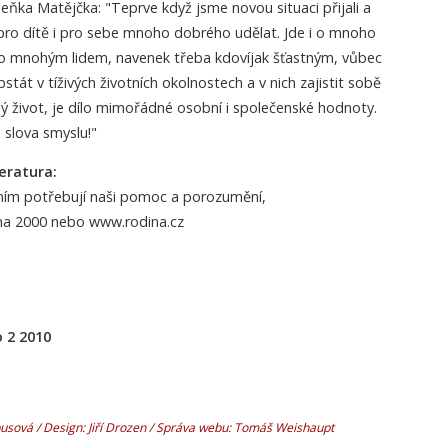
eňka Matějčka: "Teprve když jsme novou situaci přijali a
 pro dítě i pro sebe mnoho dobrého udělat. Jde i o mnoho
co mnohým lidem, navenek třeba kdovíjak šťastným, vůbec
tát v tíživých životních okolnostech a v nich zajistit sobě
ný život, je dílo mimořádné osobní i společenské hodnoty.
m slova smyslu!"
eratura:
ením potřebují naši pomoc a porozumění,
aha 2000 nebo www.rodina.cz
 2 2010
sová / Design: Jiří Drozen / Správa webu: Tomáš Weishaupt