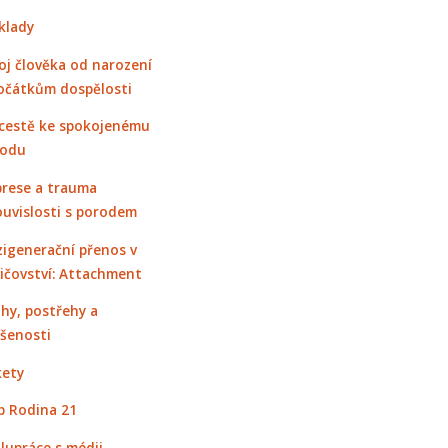
klady
oj člověka od narození
očátkům dospělosti
cestě ke spokojenému
rodu
rese a trauma
ouvislosti s porodem
igenerační přenos v
ičovství: Attachment
hy, postřehy a
šenosti
ety
 Rodina 21
lupráce s médii