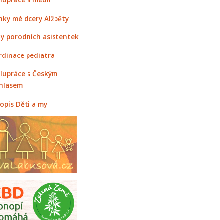
nky mé dcery Alžběty
y porodních asistentek
rdinace pediatra
lupráce s Českým
hlasem
opis Děti a my