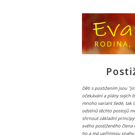
Posti
Děti s postižením jsou "j
očekávání a plány svých bl
mnoho variant šedé, tak l
odstínů těchto postojů me
shrnout základní principy
svého postiženého člena 
ho a má upřímnou snahu h