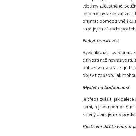
všechny zúčastněné. Souži
jeho rodiny velké zatížení,
přijímat pomoc z vnějšku a 
také jejich základní potře
Nebýt přecitlivělí
Bývá úlevné si uvědomit, ž
citlivosti než nevraživosti,
příbuznými a přáteli je tř
objevit způsob, jak mohou
Myslet na budoucnost
Je třeba zvážit, jak dalec
sami, a jakou pomoc či na
změny plánujeme s předst
Postižení dítěte vnímat j