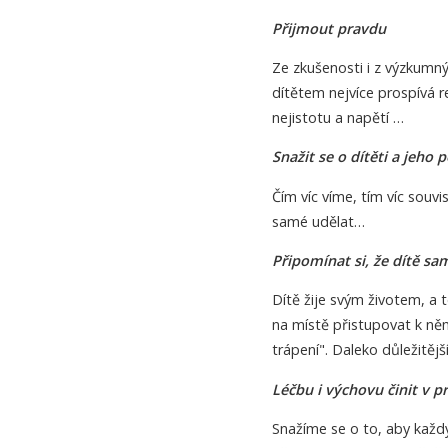
Přijmout pravdu
Ze zkušenosti i z výzkumný
dítětem nejvíce prospívá r
nejistotu a napětí …
Snažit se o dítěti a jeho 
Čím víc víme, tím víc souv
samé udělat…
Připomínat si, že dítě sa
Dítě žije svým životem, a 
na místě přistupovat k ně
trápení". Daleko důležitěj
Léčbu i výchovu činit v pr
Snažíme se o to, aby každ