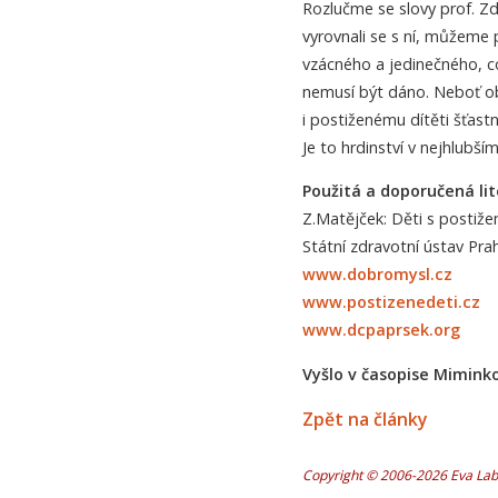
Rozlučme se slovy prof. Zd
vyrovnali se s ní, můžeme
vzácného a jedinečného, 
nemusí být dáno. Neboť obs
i postiženému dítěti šťast
Je to hrdinství v nejhlubší
Použitá a doporučená lit
Z.Matějček: Děti s postiž
Státní zdravotní ústav Pr
www.dobromysl.cz
www.postizenedeti.cz
www.dcpaprsek.org
Vyšlo v časopise Miminko
Zpět na články
Copyright © 2006-2026 Eva Labu