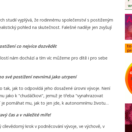
ch studií vyplývá, že rodinnému společenství s postiženým
ealistický pohled na skutečnost. Falešné naděje jen zvyšují
postižení co nejvíce dozvědět
islostí nám dochází a tím víc můžeme pro dítě i pro sebe
mo své postižení nevnímá jako utrpení
to tak, jak to odpovídá jeho dosažené úrovni vývoje. Není
mu jako k "chudáčkovi", jemuž je třeba "vynahrazovat
ší je pomáhat mu, jak to jen jde, k autonomnímu životu…
avý čas a v náležité míře!
ý cílevědomý krok v podněcování vývoje, ve výchově, v