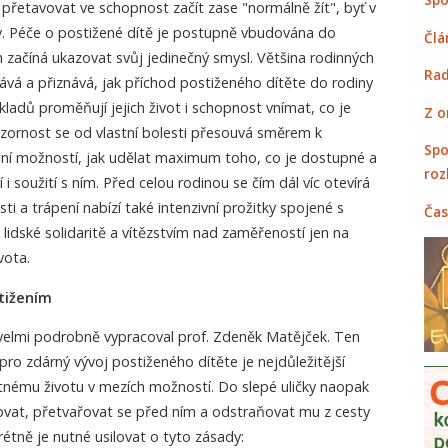
 přetavovat ve schopnost začít zase "normálně žít", byť v
v. Péče o postižené dítě je postupně vbudována do
Člá
ím začíná ukazovat svůj jedinečný smysl. Většina rodinných
Rad
ává a přiznává, jak příchod postiženého dítěte do rodiny
ladů proměňují jejich život i schopnost vnímat, co je
Z o
ozornost se od vlastní bolesti přesouvá směrem k
Spo
ání možností, jak udělat maximum toho, co je dostupné a
roz
 i soužití s ním. Před celou rodinou se čím dál víc otevírá
sti a trápení nabízí také intenzivní prožitky spojené s
Čas
 lidské solidaritě a vítězstvím nad zaměřeností jen na
vota.
stižením
velmi podrobně vypracoval prof. Zdeněk Matějček. Ten
pro zdárný vývoj postiženého dítěte je nejdůležitější
ému životu v mezích možností. Do slepé uličky naopak
ovat, přetvařovat se před ním a odstraňovat mu z cesty
étně je nutné usilovat o tyto zásady: