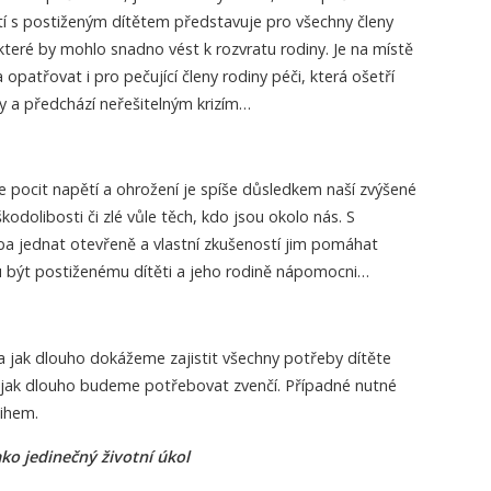
tí s postiženým dítětem představuje pro všechny členy
 které by mohlo snadno vést k rozvratu rodiny. Je na místě
opatřovat i pro pečující členy rodiny péči, která ošetří
by a předchází neřešitelným krizím…
e pocit napětí a ohrožení je spíše důsledkem naší zvýšené
 škodolibosti či zlé vůle těch, kdo jsou okolo nás. S
eba jednat otevřeně a vlastní zkušeností jim pomáhat
 být postiženému dítěti a jeho rodině nápomocni…
e a jak dlouho dokážeme zajistit všechny potřeby dítěte
 jak dlouho budeme potřebovat zvenčí. Případné nutné
ihem.
ako jedinečný životní úkol