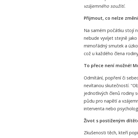
vzájemného soužití.
Přijmout, co nelze změni
Na samém počátku stojí nu
nebude vyvíjet stejně jako
mimořádný smutek a úzkost
což u každého člena rodin
To přece není možné! Mo
Odmítání, popření či sebeo
nevítanou skutečností. "
jednotlivých členů rodiny 
půdu pro napětí a vzájemn
interventa nebo psycholog
Život s postiženým dítě
Zkušenosti těch, kteří pop