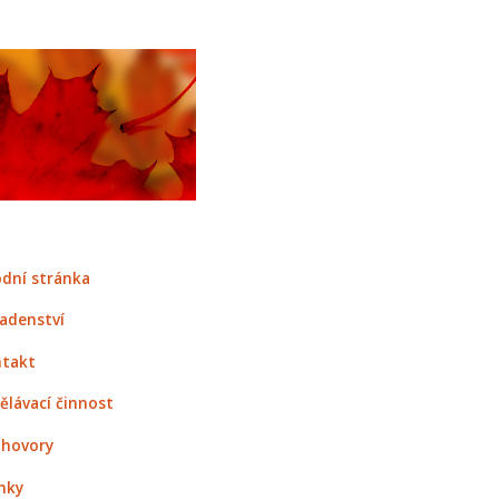
dní stránka
adenství
takt
ělávací činnost
hovory
nky