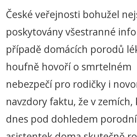
České veřejnosti bohužel ne
poskytovány všestranné info
případě domácích porodů lék
houfně hovoří o smrtelném
nebezpečí pro rodičky i nov
navzdory faktu, že v zemích,
dnes pod dohledem porodní
asistentek doma skutečně ro