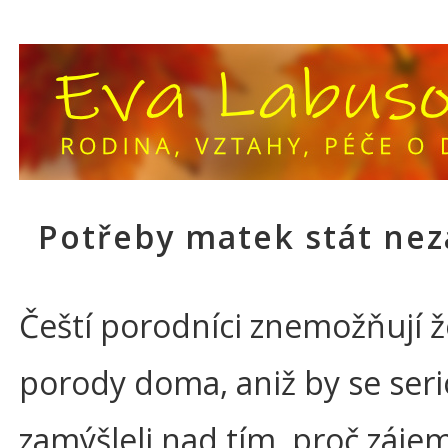
Potřeby matek stát nez
Čeští porodníci znemožňují
porody doma, aniž by se ser
zamýšleli nad tím, proč zájem