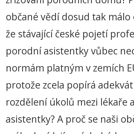
občané vědí dosud tak málo 
že stávající české pojetí prof
porodní asistentky vůbec n
normám platným v zemích E
protože zcela popírá adekvát
rozdělení úkolů mezi lékaře 
asistentky? A proč se naši ob