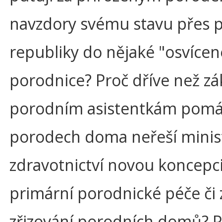
navzdory svému stavu přes p
republiky do nějaké "osvícen
porodnice? Proč dříve než zá
porodním asistentkám pomá
porodech doma neřeší minis
zdravotnictví novou koncepc
primární porodnické péče či
zřizování porodních domů? P