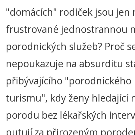
"domácích" rodiček jsou jen
frustrované jednostrannou 
porodnických služeb? Proč se
nepoukazuje na absurditu st
přibývajícího "porodnického
turismu", kdy ženy hledající
porodu bez lékařských inter
putují za přirozeným porod