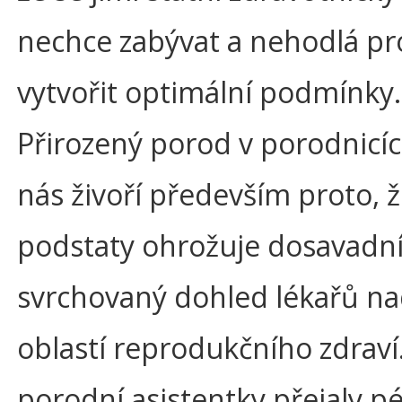
nechce zabývat a nehodlá pr
vytvořit optimální podmínky.
Přirozený porod v porodnicí
nás živoří především proto, ž
podstaty ohrožuje dosavadn
svrchovaný dohled lékařů na
oblastí reprodukčního zdraví
porodní asistentky přejaly pé