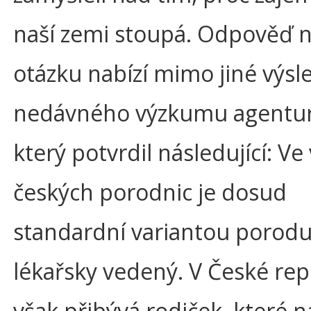
naší zemi stoupá. Odpověď n
otázku nabízí mimo jiné výsl
nedávného výzkumu agentu
který potvrdil následující: Ve
českých porodnic je dosud
standardní variantou porod
lékařsky vedený. V České rep
však přibývá rodiček, které n