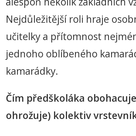
alespoň několik základních v
Nejdůležitější roli hraje oso
učitelky a přítomnost nejmé
jednoho oblíbeného kamarád
kamarádky.
Čím předškoláka obohacuje
ohrožuje) kolektiv vrstevní