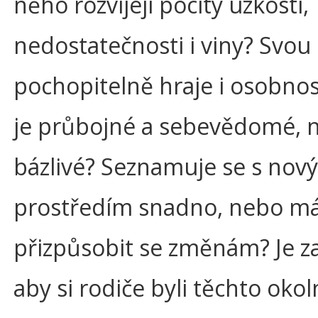
něho rozvíjejí pocity úzkosti,
nedostatečnosti i viny? Svou 
pochopitelně hraje i osobnost
je průbojné a sebevědomé, n
bázlivé? Seznamuje se s nov
prostředím snadno, nebo má
přizpůsobit se změnám? Je z
aby si rodiče byli těchto okol