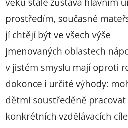
věku stále zůstává hlavním u
prostředím, současné mateřs
jí chtějí být ve všech výše
jmenovaných oblastech náp
v jistém smyslu mají oproti 
dokonce i určité výhody: mo
dětmi soustředěně pracovat
konkrétních vzdělávacích cíle