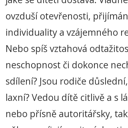
ovzduší otevřenosti, přijímán
individuality a vzájemného r
Nebo spíš vztahová odtažitos
neschopnost či dokonce nec
sdílení? Jsou rodiče důslední
laxní? Vedou dítě citlivě a s l
nebo přísně autoritářsky, ta