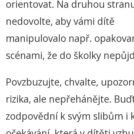
orientovat. Na druhou stran
nedovolte, aby vámi dítě
manipulovalo např. opakova
scénami, že do školky nepůjd
Povzbuzujte, chvalte, upozor
rizika, ale nepřehánějte. Buď
zodpovědní k svým slibům i 
očekávání, která v dítěti vzbu