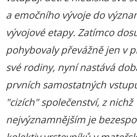
a emočního vývoje do význ
vývojové etapy. Zatímco dos
pohybovaly převážně jen v p
své rodiny, nyní nastává dob
prvních samostatných vstup
"cizích" společenství, z nichž
nejvýznamnějším je bezespo
kolektiv vrstevníků v mateřsk