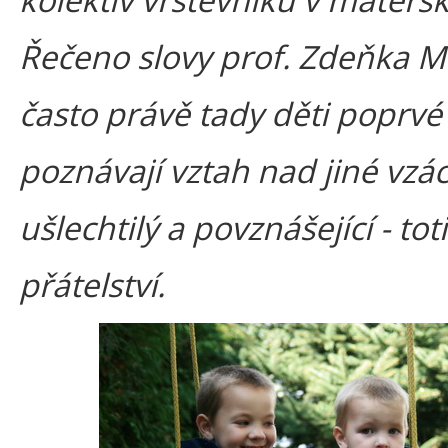
Řečeno slovy prof. Zdeňka M
často právě tady děti poprvé
poznávají vztah nad jiné vzá
ušlechtilý a povznášející - tot
přátelství.