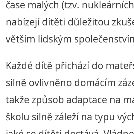
čase malých (tzv. nukleárních
nabízejí dítěti důležitou zkuš
větším lidským společenství
Každé dítě přichází do mateř
silně ovlivněno domácím zá
takže způsob adaptace na m
školu silně záleží na typu výc
jaké se dítěti dostává. Vlád