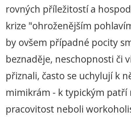
rovných příležitostí a hospo
krize "ohroženějším pohlaví
by ovšem případné pocity s
beznaděje, neschopnosti či v
přiznali, často se uchylují k 
mimikrám - k typickým patří
pracovitost neboli workohol