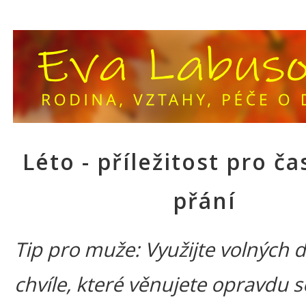
Léto - příležitost pro č
přání
Tip pro muže: Využijte volných d
chvíle, které věnujete opravdu 