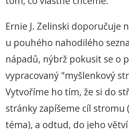
tom, co vlastně chceme.
Ernie J. Zelinski doporučuje 
u pouhého nahodilého sez
nápadů, nýbrž pokusit se o p
vypracovaný "myšlenkový st
Vytvoříme ho tím, že si do s
stránky zapíšeme cíl stromu (
téma), a odtud, do jeho vět