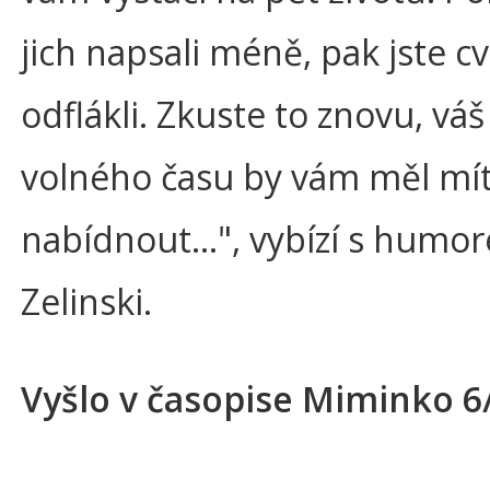
jich napsali méně, pak jste cv
odflákli. Zkuste to znovu, vá
volného času by vám měl mít
nabídnout…", vybízí s humo
Zelinski.
Vyšlo v časopise Miminko 6