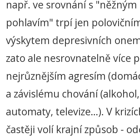
např. ve srovnání s "něžným
pohlavím" trpí jen poloviční
výskytem depresivních onem
zato ale nesrovnatelně více 
nejrůznějším agresím (domácí
a závislému chování (alkohol,
automaty, televize…). V krizí
častěji volí krajní způsob - o