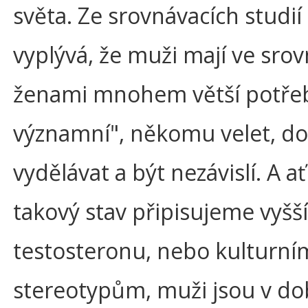
světa. Ze srovnávacích studií
vyplývá, že muži mají ve srov
ženami mnohem větší potře
významní", někomu velet, d
vydělávat a být nezávislí. A ať
takový stav připisujeme vyšš
testosteronu, nebo kulturní
stereotypům, muži jsou v d