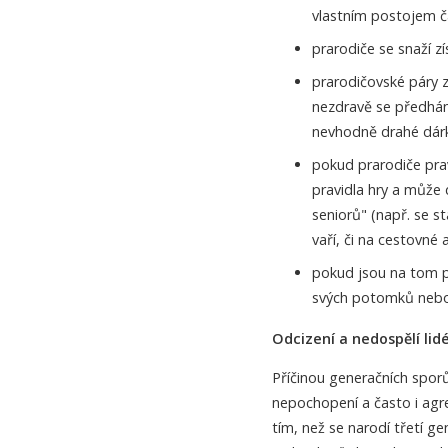
vlastním postojem ča
prarodiče se snaží z
prarodičovské páry 
nezdravě se předháně
nevhodně drahé dárk
pokud prarodiče prav
pravidla hry a může
seniorů" (např. se st
vaří, či na cestovné
pokud jsou na tom pr
svých potomků nebo 
Odcizení a nedospělí lid
Příčinou generačních sporů
nepochopení a často i agr
tím, než se narodí třetí g