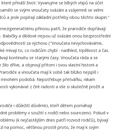
které přináší život. Vyvarujme se blbých vtipů na účet
epaměti se svými vnoučaty svázáni a vzájemně se velmi
ů a jesle popírají základní potřeby obou těchto skupin."
mezigeneračnímu přínosu patří, že prarodiče dopřávají
. Babičky a dědové nejsou už svázáni onou bezprostřední
zodpovědností za výchovu ("Vnoučata nevychováváme,
ké mívají to, co rodičům chybí - nadhled, trpělivost a čas.
ají kontinuitu se starými časy. Vnoučata ráda a se
 žilo dříve, a objevují přitom i svou vlastní historii a
Prarodiče a vnoučata mají k sobě tak blízko nejspíš i
í v mnohém podobá. Nepotřebuje přetvářku, nikam
sti vykonávat z čiré radosti a vše si skutečně prožít a
rodiče i důležití důvěrníci, kteří dětem pomáhají
adné problémy v soužití s rodiči nebo sourozenci. Pokud v
oblému (k nejčastějším dnes patří rozvod rodičů), bývají
ází na pomoc, většinou prostě proto, že mají k svým