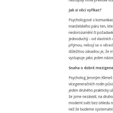
Jak si věci vyříkat?
Psychologové v komunikaci
manželského páru ten, kte
nedorozumění či požadavky
jednoduchý - od vlastních d
přijmou, nebojí se o věcech
důležitou zásadou je, že 
vystupuje jako jeden názor
Snaha o dobré mezigener
Psycholog Jeroným Klimeš 
vícegeneračních rodin půs
jeden druhého prakticky u
že jsme nezávislí, na druho
moderní svět bez ohledu na
než že budeme systematic