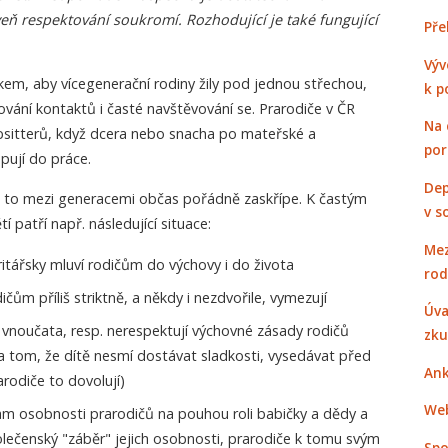
veň respektování soukromí. Rozhodující je také fungující
Pře
Výv
ykem, aby vícegenerační rodiny žily pod jednou střechou,
k p
vání kontaktů i časté navštěvování se. Prarodiče v ČR
Na 
bybsitterů, když dcera nebo snacha po mateřské a
po
pují do práce.
Dep
to mezi generacemi občas pořádně zaskřípe. K častým
v s
 patří např. následující situace:
Mez
oritářsky mluví rodičům do výchovy i do života
rod
ičům příliš striktně, a někdy i nezdvořile, vymezují
Úva
 vnoučata, resp. nerespektují výchovné zásady rodičů
zku
 na tom, že dítě nesmí dostávat sladkosti, vysedávat před
Ank
rarodiče to dovolují)
Web
nam osobnosti prarodičů na pouhou roli babičky a dědy a
polečenský "záběr" jejich osobnosti, prarodiče k tomu svým
Spo