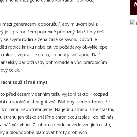
 mezi generacemi doporučují, aby mluvčím byl z
rý je s prarodičem pokrevně příbuzný. Muž tedy řeší
 se svými rodiči a žena zase se svými. Důvod je
ětí rodiče kritiku nebo citlivé požadavky obvykle lépe
 mluvit, zeptat se na to, co není jasné apod. Další
manželský pár drží vždy pohromadě a vůči prarodičům
ový celek.
ační soužití má smysl
to před časem v denním tisku vyjádřil takto: "Rozpad
obí na společnost negativně. Blahobyt vede k tomu, že
ž k ničemu nepotřebujeme. Na jednu stranu jsme šťastni,
u stranu jen těžko snášíme chronickou izolaci, do níž nás
 náš věk vhání. Z tohoto trendu nevede ven jiná cesta,
ky a dlouhodobě olamovat hroty drobných