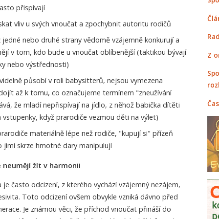
sto přispívají
Člá
ískat vliv u svých vnoučat a zpochybnit autoritu rodičů
Rad
z jedné nebo druhé strany vědomě vzájemně konkurují a
jí v tom, kdo bude u vnoučat oblíbenější (taktikou bývají
Z o
y nebo výstřednosti)
Spo
idelně působí v roli babysitterů, nejsou vymezena
roz
 dojít až k tomu, co označujeme termínem "zneužívání
Čas
ává, že mladí nepřispívají na jídlo, z něhož babička dítěti
 a vstupenky, když prarodiče vezmou děti na výlet)
arodiče materiálně lépe než rodiče, "kupují si" přízeň
jimi skrze hmotné dary manipulují
é neumějí žít v harmonii
 je často odcizení, z kterého vychází vzájemný nezájem,
esivita. Toto odcizení ovšem obvykle vzniká dávno před
enerace. Je známou věci, že příchod vnoučat přináší do