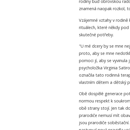
rodiny buď obrovskou rado
znamená naopak rozkol, to
Vzájemné vztahy v rodině k
rituálech, které někdy pod
skutečné potřeby.
"U mé dcery by se mne nejv
proto, aby se mne nedotkla
pomoci jí, aby se vyvinul
psycholožka Virginia Satir
označila tato rodinná tera
vlastním dětem a dětský p
Obě dospělé generace potř
normou respekt k soukromí
obě strany stojí. Jen tak 
prarodiče nemusí mít obav
jsou prarodiče soběstační. 
nastupují nová pravidla v