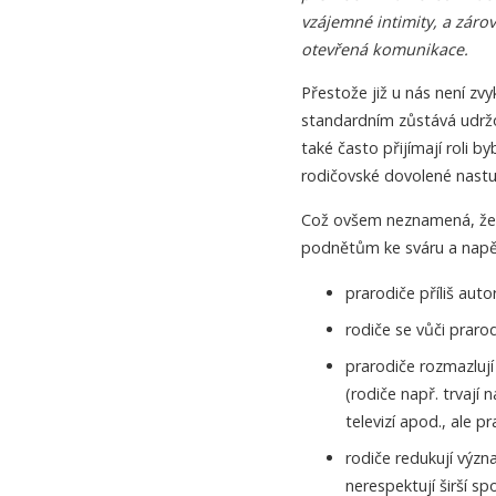
vzájemné intimity, a záro
otevřená komunikace.
Přestože již u nás není zv
standardním zůstává udržo
také často přijímají roli 
rodičovské dovolené nastu
Což ovšem neznamená, že 
podnětům ke sváru a napětí
prarodiče příliš aut
rodiče se vůči prarod
prarodiče rozmazlují
(rodiče např. trvají
televizí apod., ale p
rodiče redukují výz
nerespektují širší s