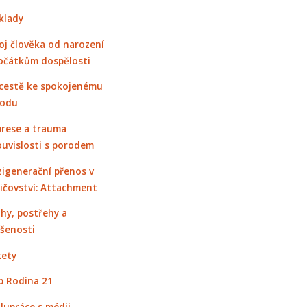
klady
oj člověka od narození
očátkům dospělosti
cestě ke spokojenému
rodu
rese a trauma
ouvislosti s porodem
igenerační přenos v
ičovství: Attachment
hy, postřehy a
šenosti
ety
 Rodina 21
lupráce s médii