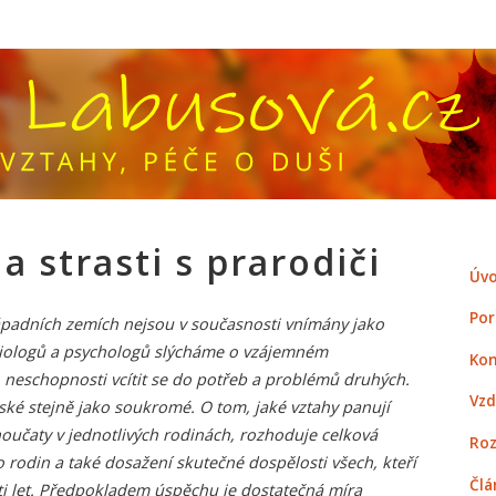
a strasti s prarodiči
Úvo
Por
ápadních zemích nejsou v současnosti vnímány jako
ciologů a psychologů slýcháme o vzájemném
Kon
neschopnosti vcítit se do potřeb a problémů druhých.
Vzd
nské stejně jako soukromé. O tom, jaké vztahy panují
vnoučaty v jednotlivých rodinách, rozhoduje celková
Roz
o rodin a také dosažení skutečné dospělosti všech, kteří
Člá
ti let. Předpokladem úspěchu je dostatečná míra