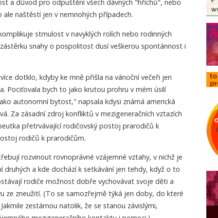
st a důvod pro odpuštění všech dávných "hříchů", nebo
 ale naštěstí jen v nemnohých případech.
omplikuje strnulost v navyklých rolích nebo rodinných
 zástěrku snahy o pospolitost dusí veškerou spontánnost i
íce dotklo, kdyby ke mně přišla na vánoční večeři jen
. Pociťovala bych to jako krutou prohru v mém úsilí
a jako autonomní bytost," napsala kdysi známá americká
ová. Za zásadní zdroj konfliktů v mezigeneračních vztazích
peutka přetrvávající rodičovský postoj prarodičů k
ostoj rodičů k prarodičům.
ebují rozvinout rovnoprávné vzájemné vztahy, v nichž je
 druhých a kde dochází k setkávání jen tehdy, když o to
dostávají rodiče možnost dobře vychovávat svoje děti a
u ze zneužití. (To se samozřejmě týká jen doby, do které
Jakmile zestárnou natolik, že se stanou závislými,
zájemného mezigeneračního kontaktu i pomoci.)