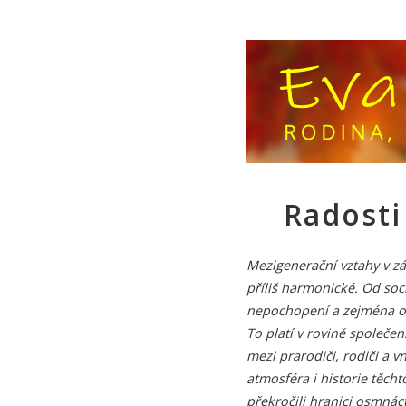
Radosti 
Mezigenerační vztahy v z
příliš harmonické. Od so
nepochopení a zejména o 
To platí v rovině společe
mezi prarodiči, rodiči a 
atmosféra i historie těcht
překročili hranici osmnác