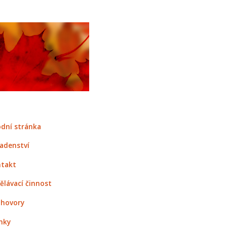
dní stránka
adenství
takt
ělávací činnost
hovory
nky