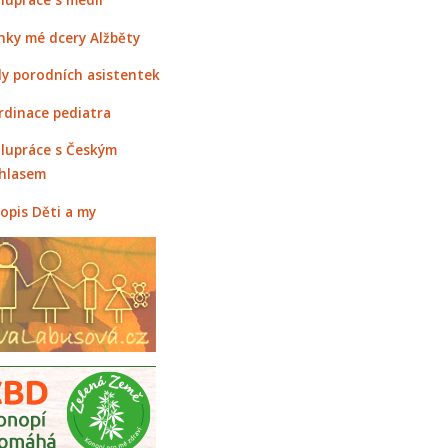
nky mé dcery Alžběty
y porodních asistentek
rdinace pediatra
lupráce s Českým
hlasem
opis Děti a my