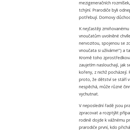
mezigeneračních rozmíšek, 
tchýní. Prarodiče byli odn
potřebují. Domovy důchodc
K nejčastěji zmiňovanému 
vnoučatům uvolněné chvíle
nervozitou, spojenou se 
vnoučata si užíváme!") a ta
Kromě toho zprostředkováv
zaujetím naslouchají, jak se
kořeny, z nichž pocházejí. 
proto, že dětství se stář
nespěchá, může různé činno
vychutnat.
V neposlední řadě jsou pra
zpracovat a rozptýlit příp
rodině dojde k vážnému pr
prarodiče první, kdo přich