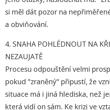
si měl dát pozor na nepřiměřené
a obviňování.
4. SNAHA POHLÉDNOUT NA KŘ
NEZAUJATĚ
Procesu odpouštění velmi prosp
pokud "zraněný" připustí, že vzn
situace má i jiná hlediska, než je
která vidí on sám. Ke krizi ve vz