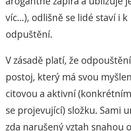
arogantně zapírá a ubližuje j
víc…), odlišně se lidé staví i k
odpuštění.
V zásadě platí, že odpouštění
postoj, který má svou myšle
citovou a aktivní (konkrétní
se projevující) složku. Sami 
zda narušený vztah snahou 