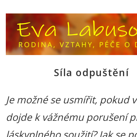
Síla odpuštění
Je možné se usmířit, pokud 
dojde k vážnému porušení p
láskyplného soužití? Jak se p