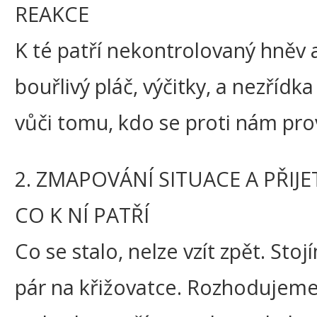
REAKCE
K té patří nekontrolovaný hněv a
bouřlivý pláč, výčitky, a nezřídka
vůči tomu, kdo se proti nám prov
2. ZMAPOVÁNÍ SITUACE A PŘIJE
CO K NÍ PATŘÍ
Co se stalo, nelze vzít zpět. Sto
pár na křižovatce. Rozhodujeme