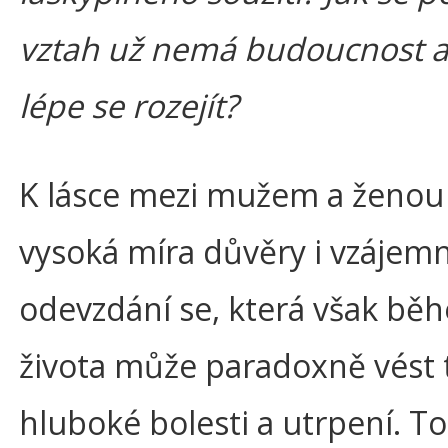
vztah už nemá budoucnost a 
lépe se rozejít?
K lásce mezi mužem a ženou 
vysoká míra důvěry i vzájem
odevzdání se, která však bě
života může paradoxně vést 
hluboké bolesti a utrpení. To