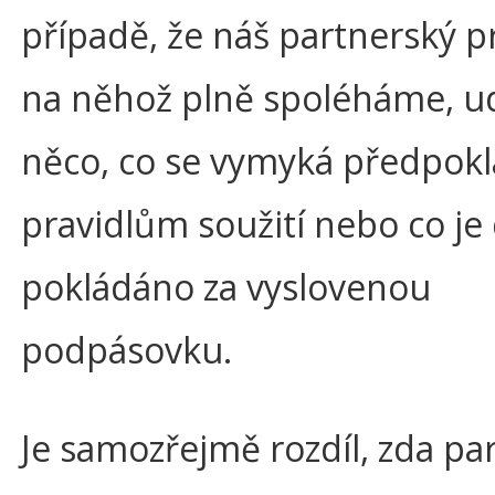
případě, že náš partnerský p
na něhož plně spoléháme, u
něco, co se vymyká předpo
pravidlům soužití nebo co j
pokládáno za vyslovenou
podpásovku.
Je samozřejmě rozdíl, zda pa