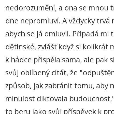
nedorozumění, a ona se mnou t
dne nepromluví. A vždycky trvá 
abych se já omluvil. Připadá mi 
dětinské, zvlášť když si kolikrát 
k hádce přispěla sama, ale pak s
svůj oblíbený citát, že "odpuštěn
způsob, jak zabránit tomu, aby
minulost diktovala budoucnost,"
to beru jako svůj příspěvek k pr