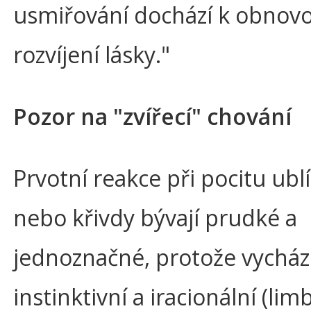
usmiřování dochází k obnovo
rozvíjení lásky."
Pozor na "zvířecí" chování
Prvotní reakce při pocitu ubl
nebo křivdy bývají prudké a
jednoznačné, protože vycháze
instinktivní a iracionální (lim