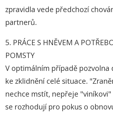
zpravidla vede předchozí chová
partnerů.
5. PRÁCE S HNĚVEM A POTŘEB
POMSTY
V optimálním případě pozvolna 
ke zklidnění celé situace. "Zraně
nechce mstít, nepřeje "viníkovi" 
se rozhodují pro pokus o obnov