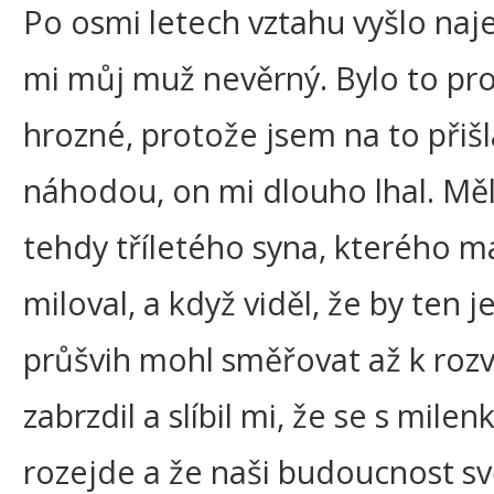
Po osmi letech vztahu vyšlo naje
mi můj muž nevěrný. Bylo to pr
hrozné, protože jsem na to přišl
náhodou, on mi dlouho lhal. Měl
tehdy tříletého syna, kterého m
miloval, a když viděl, že by ten j
průšvih mohl směřovat až k roz
zabrzdil a slíbil mi, že se s milen
rozejde a že naši budoucnost sv