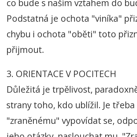
co bude s naším vztahem do bu
Podstatná je ochota "viníka" při
chybu i ochota "oběti" toto přiz
přijmout.
3. ORIENTACE V POCITECH
Důležitá je trpělivost, paradoxně
strany toho, kdo ublížil. Je třeba
"zraněnému" vypovídat se, odpo
jeho otázky, naslouchat mu. "Zr