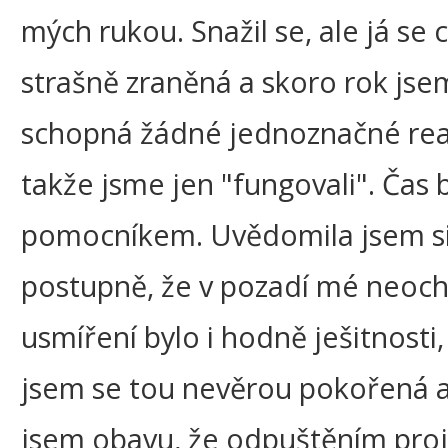
mých rukou. Snažil se, ale já se cí
strašně zraněná a skoro rok jse
schopná žádné jednoznačné rea
takže jsme jen "fungovali". Čas 
pomocníkem. Uvědomila jsem s
postupně, že v pozadí mé neoch
usmíření bylo i hodně ješitnosti, 
jsem se tou nevěrou pokořená 
jsem obavu, že odpuštěním pro