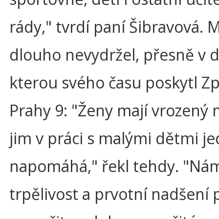
rády," tvrdí paní Šibravová. M
dlouho nevydržel, přesně v 
kterou svého času poskytl Zp
Prahy 9: "Ženy mají vrozený m
jim v práci s malými dětmi 
napomáhá," řekl tehdy. "Ná
trpělivost a prvotní nadšení 