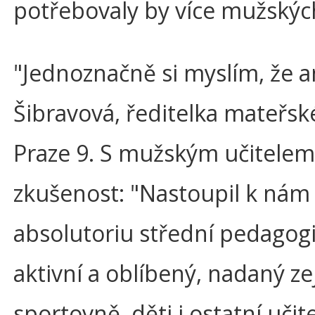
potřebovaly by více mužských
"Jednoznačně si myslím, že a
Šibravová, ředitelka mateřské
Praze 9. S mužským učitelem
zkušenost: "Nastoupil k nám
absolutoriu střední pedagogi
aktivní a oblíbený, nadaný z
sportovně, děti i ostatní uči