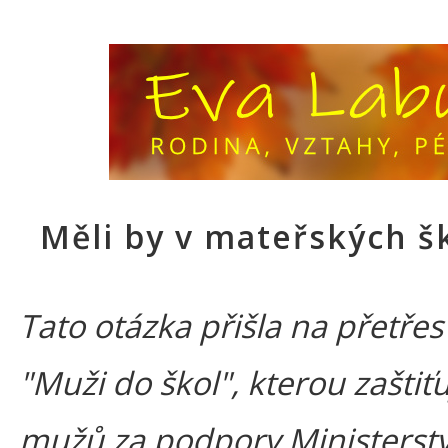
Měli by v mateřských š
Tato otázka přišla na přetře
"Muži do škol", kterou zaštiť
mužů za podpory Ministerstv