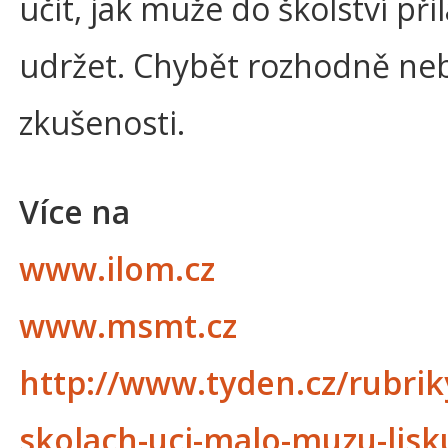
učit, jak muže do školství při
udržet. Chybět rozhodně ne
zkušenosti.
Více na
www.ilom.cz
www.msmt.cz
http://www.tyden.cz/rubrik
skolach-uci-malo-muzu-lisk