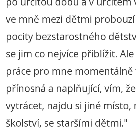
po určitou dobu a v určitém v
ve mně mezi dětmi probouzí 
pocity bezstarostného dětstv
se jim co nejvíce přiblížit. Al
práce pro mne momentálně v
přínosná a naplňující, vím, že
vytrácet, najdu si jiné místo,
školství, se staršími dětmi."