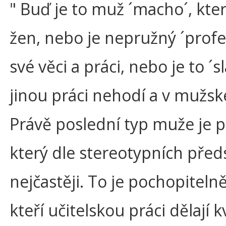
" Buď je to muž ´macho´, kte
žen, nebo je nepružný ´profes
své věci a práci, nebo je to ´s
jinou práci nehodí a v mužsk
Právě poslední typ muže je 
který dle stereotypních předs
nejčastěji. To je pochopiteln
kteří učitelskou práci dělají 