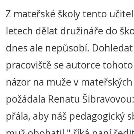
Z mateřské školy tento učite
letech dělat družináře do ško
dnes ale nepůsobí. Dohledat
pracoviště se autorce tohoto
názor na muže v mateřských 
požádala Renatu Šibravovou: "
přála, aby náš pedagogický s
muž obohatil," říká paní ředit