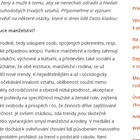
é ženy a muže k tomu, aby se nenechali odradit a hledali
Pře
louhodobých trvalých vztahů. Připomeňme si význam
ědí na některé otázky, které si dnes lidé často kladou:
Výv
k p
uce manželství?
Na 
rodině, tedy uskupení osob, spojených pokrevními, resp.
po
ké případnou adopci. Funkce manželství a rodiny zahrnují
ukční, výchovné a kulturní, a především také sociální a
Dep
v s
ýcháme, že obě instituce, manželství i rodina, se už
í nové trendy. K nejviditelnějším a už i sociologicky
Mez
očekávání trvalosti vztahu, oblíbenost soužití mimo
rod
lity od rodičovství a obecně nízká plodnost, akceptace
Úva
vé pohledy na specifičnost mužské a ženské role, zvýšená
zku
lní svobodu a prospěch i to, že činnosti dříve zajišťované
lečnost. Je ovšem otázkou, zda trendy jsou skutečně
Ank
bo vyvracejícím smysl manželství a rodiny. V mediální a
Web
kde dochází k ovlivňování chování lidí působením masového
í problém prohlásit za trend v podstatě cokoliv. Není
Spo