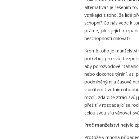
alternativa? Je řešením to
vznikající z toho, že lidé 
schopni? Co nás vede k to
ptáme, jak k jejich rozpa
neschopností milovat?
Kromě toho je manželství 
potřebují pro svůj bezpeč
aby porozvodové "tahanice
nebo dokonce týrání, asi p
podmíněnými a časově neo
v určitém životním období. P
rozdíl, zda dítě ztrácí svů
přežití v rozpadající se 
celou svou sílu věnovat s
Proč manželství nejvíc 
Protože v mnoha případech