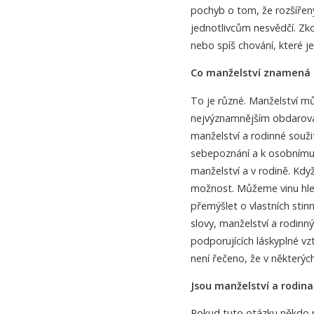
pochyb o tom, že rozšíře
jednotlivcům nesvědčí. Zk
nebo spíš chování, které 
Co manželství znamená p
To je různé. Manželství m
nejvýznamnějším obdarován
manželství a rodinné souži
sebepoznání a k osobnímu 
manželství a v rodině. Kdy
možnost. Můžeme vinu hle
přemýšlet o vlastních stin
slovy, manželství a rodinný 
podporujících láskyplné vz
není řečeno, že v některýc
Jsou manželství a rodina 
Pokud tuto otázku někdo my