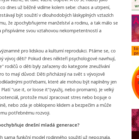
, co dnes už běžně vidíme kolem sebe: chaos a utrpení,
přestávají být soužití v dlouhodobých láskyplných vztazích
mu, že zpochybňujeme manželství a rodinu, a tak málo se
du přispíváme svou vztahovou nekompetentností a
významné pro lidskou a kulturní reprodukci. Ptáme se, co
ný vývoj děti? Pokud dnes někteří psychologové navrhují,
" rodičů o děti byly zařazeny do kategorie zneužívání
ro to mají důvod: Děti přicházejí na svět s vývojově
dkladnými potřebami, které ale mohou být naplněny jen
latí "use it, or loose it"(využij, nebo promarni). Je velký
j potenciál, protože musí zpracovat stres nebo bojuje o
rodině, nebo zda je obklopeno klidem a bezpečím a může
vému potřebnému rozvoji.
zpochybňuje dnešní mladá generace?
 sama funkční model rodinného soužití už nepoznala.