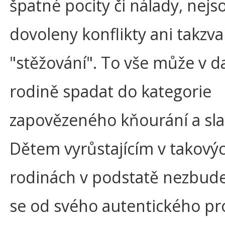
špatné pocity či nálady, nejs
dovoleny konflikty ani takzv
"stěžování". To vše může v 
rodině spadat do kategorie
zapovězeného kňourání a sla
Dětem vyrůstajícím v takový
rodinách v podstatě nezbude
se od svého autentického pr