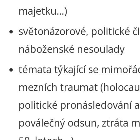
majetku…)
světonázorové, politické či
náboženské nesoulady
témata týkající se mimořá
mezních traumat (holocau
politické pronásledování a
poválečný odsun, ztráta m