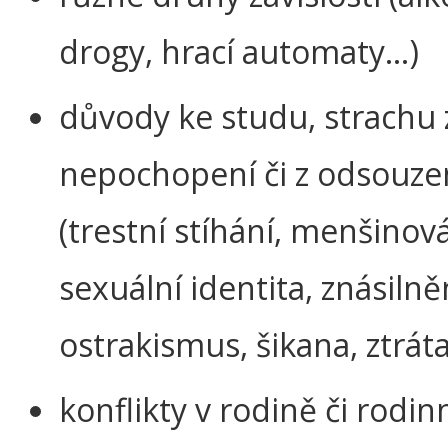
drogy, hrací automaty…)
důvody ke studu, strachu 
nepochopení či z odsouze
(trestní stíhání, menšinov
sexuální identita, znásilně
ostrakismus, šikana, ztrát
konflikty v rodině či rodin