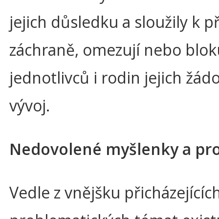
jejich důsledku a sloužily k př
záchraně, omezují nebo bloku
jednotlivců i rodin jejich žád
vývoj.
Nedovolené myšlenky a pro
Vedle z vnějšku přicházejícíc