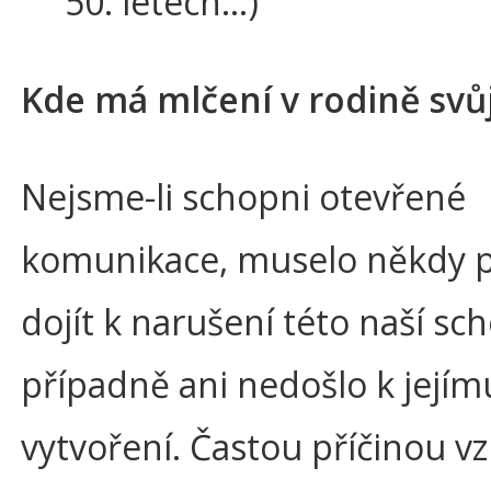
50. letech…)
Kde má mlčení v rodině svů
Nejsme-li schopni otevřené
komunikace, muselo někdy 
dojít k narušení této naší sc
případně ani nedošlo k jejím
vytvoření. Častou příčinou v