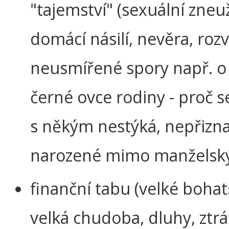
"tajemství" (sexuální zneuž
domácí násilí, nevěra, roz
neusmířené spory např. o 
černé ovce rodiny - proč 
s někým nestýká, nepřizna
narozené mimo manželský
finanční tabu (velké bohats
velká chudoba, dluhy, ztrá