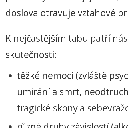
doslova otravuje vztahové pr
K nejčastějším tabu patří nás
skutečnosti:
těžké nemoci (zvláště psy
umírání a smrt, neodtruc
tragické skony a sebevraž
různé druhy závislostí (alk