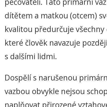
pečovateli. Tato primární va
dítětem a matkou (otcem) s
kvalitou předurčuje všechny d
které člověk navazuje později
s dalšími lidmi.
Dospělí s narušenou primárn
vazbou obvykle nejsou scho
naplňovat přirozené vztahové