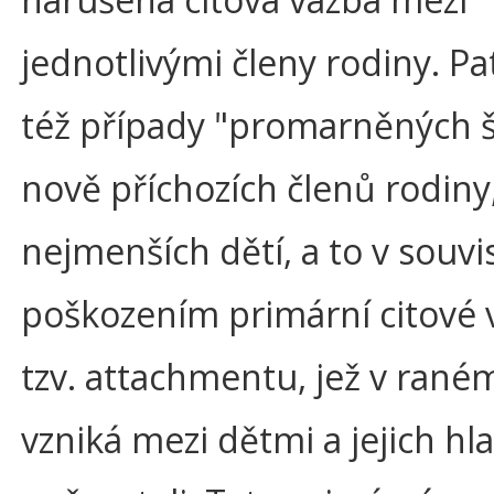
jednotlivými členy rodiny. Pa
též případy "promarněných š
nově příchozích členů rodiny
nejmenších dětí, a to v souvis
poškozením primární citové 
tzv. attachmentu, jež v raném
vzniká mezi dětmi a jejich hl