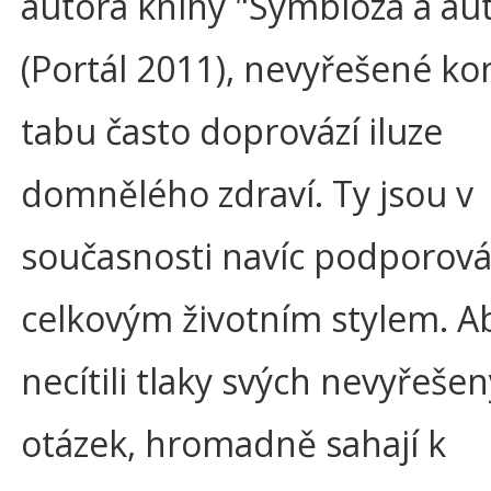
autora knihy "Symbióza a a
(Portál 2011), nevyřešené kon
tabu často doprovází iluze
domnělého zdraví. Ty jsou v
současnosti navíc podporová
celkovým životním stylem. Ab
necítili tlaky svých nevyřeše
otázek, hromadně sahají k