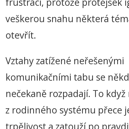
frustraci, protože protějšek 
veškerou snahu některá tém
otevřít.
Vztahy zatížené neřešenými
komunikačními tabu se něk
nečekaně rozpadají. To kdy
z rodinného systému přece j
trpělivost a zatouží po pravdi