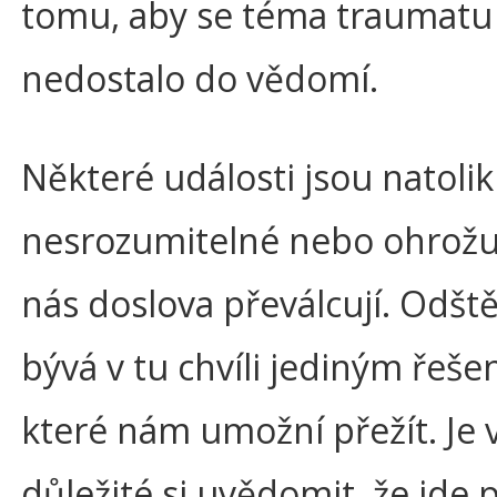
tomu, aby se téma traumatu
nedostalo do vědomí.
Některé události jsou natolik
nesrozumitelné nebo ohrožují
nás doslova převálcují. Odšt
bývá v tu chvíli jediným řeše
které nám umožní přežít. Je 
důležité si uvědomit, že jde 