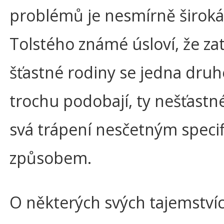
problémů je nesmírně široká.
Tolstého známé úsloví, že za
šťastné rodiny se jedna druh
trochu podobají, ty nešťastné 
svá trápení nesčetným speci
způsobem.
O některých svých tajemství