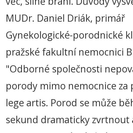
věc, silně brání. Důvody vysv
MUDr. Daniel Driák, primář
Gynekologické-porodnické kli
pražské fakultní nemocnici B
"Odborné společnosti nepov
porody mimo nemocnice za 
lege artis. Porod se může b
sekund dramaticky zvrtnout a 