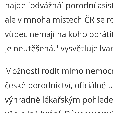
najde ´odvážná´ porodní asis
ale v mnoha místech ČR se r
vůbec nemají na koho obrátit
je neutěšená," vysvětluje Iva
Možnosti rodit mimo nemocn
české porodnictví, oficiálně 
výhradně lékařským pohled