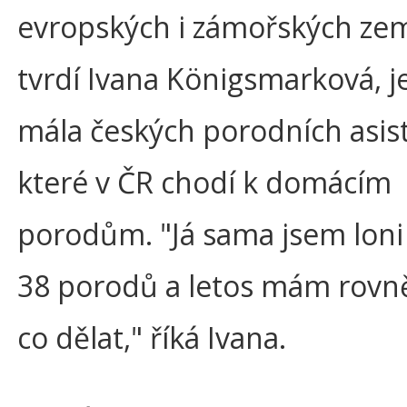
evropských i zámořských zem
tvrdí Ivana Königsmarková, j
mála českých porodních asis
které v ČR chodí k domácím
porodům. "Já sama jsem loni
38 porodů a letos mám rovn
co dělat," říká Ivana.