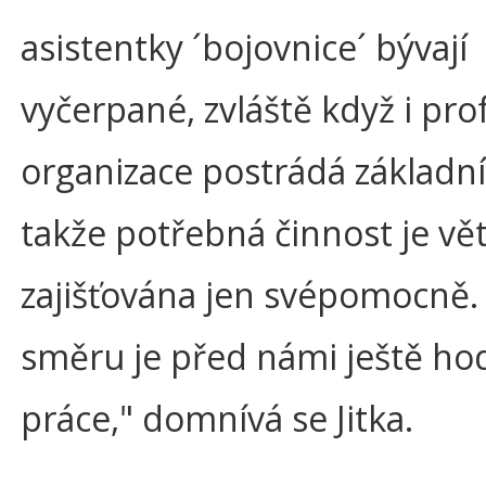
asistentky ´bojovnice´ bývají
vyčerpané, zvláště když i pro
organizace postrádá základní
takže potřebná činnost je vě
zajišťována jen svépomocně.
směru je před námi ještě ho
práce," domnívá se Jitka.