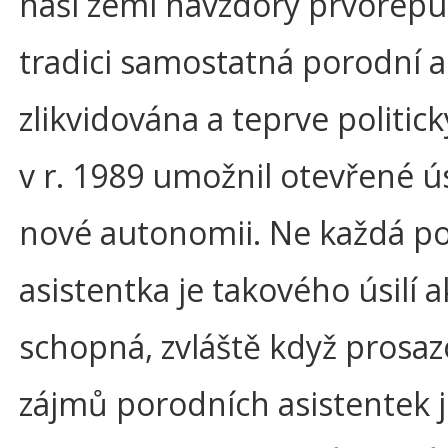
naší zemi navzdory prvorepu
tradici samostatná porodní a
zlikvidována a teprve politic
v r. 1989 umožnil otevřené ús
nové autonomii. Ne každá p
asistentka je takového úsilí a
schopná, zvláště když prosaz
zájmů porodních asistentek 