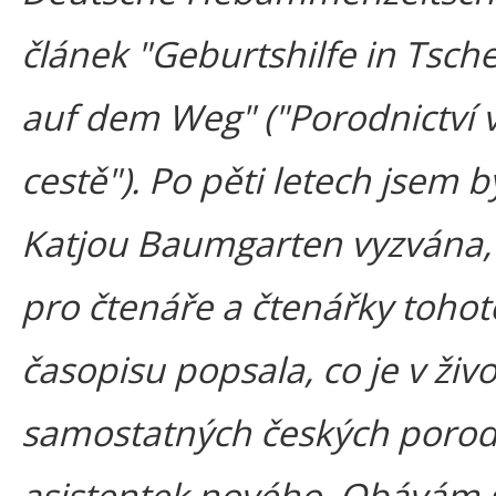
článek "Geburtshilfe in Tsch
auf dem Weg" ("Porodnictví 
cestě"). Po pěti letech jsem b
Katjou Baumgarten vyzvána,
pro čtenáře a čtenářky tohot
časopisu popsala, co je v živ
samostatných českých porod
asistentek nového. Obávám s