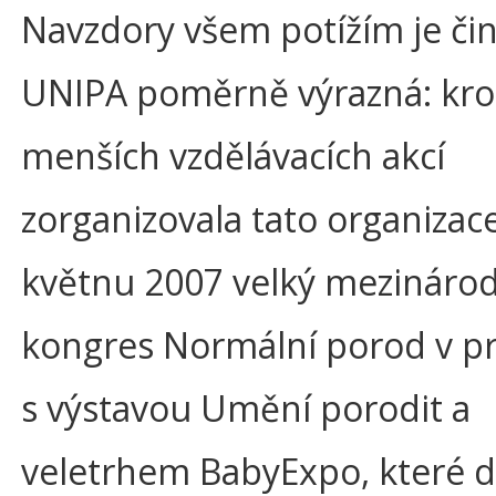
Navzdory všem potížím je či
UNIPA poměrně výrazná: kr
menších vzdělávacích akcí
zorganizovala tato organizac
květnu 2007 velký mezináro
kongres Normální porod v p
s výstavou Umění porodit a
veletrhem BabyExpo, které d