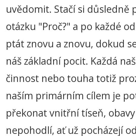
uvědomit. Stačí si důsledně p
otázku "Proč?" a po každé o
ptát znovu a znovu, dokud s
náš základní pocit. Každá na
činnost nebo touha totiž pro
naším primárním cílem je po
překonat vnitřní tíseň, obav
nepohodlí, ať už pocházejí o