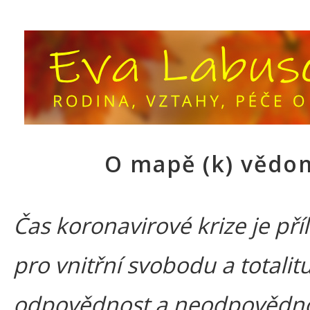
O mapě (k) vědo
Čas koronavirové krize je příl
pro vnitřní svobodu a totalitu
odpovědnost a neodpovědno