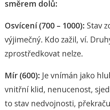
směrem dolů:
Osvícení (700 – 1000):
Stav z
výjimečný. Kdo zažil, ví. Dru
zprostředkovat nelze.
Mír (600):
Je vnímán jako hl
vnitřní klid, nenucenost, sjed
to stav nedvojnosti, překračuj