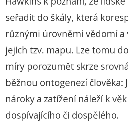
Hawkins k poznání, že lidské
seřadit do škály, která kores
různými úrovněmi vědomí a v
jejich tzv. mapu. Lze tomu do
míry porozumět skrze srovná
běžnou ontogenezí člověka: J
nároky a zatížení náleží k věk
dospívajícího či dospělého.