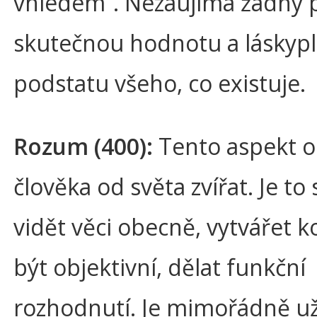
vhledem“. Nezaujímá žádný po
skutečnou hodnotu a láskyp
podstatu všeho, co existuje.
Rozum (400):
Tento aspekt o
člověka od světa zvířat. Je t
vidět věci obecně, vytvářet k
být objektivní, dělat funkční
rozhodnutí. Je mimořádně už