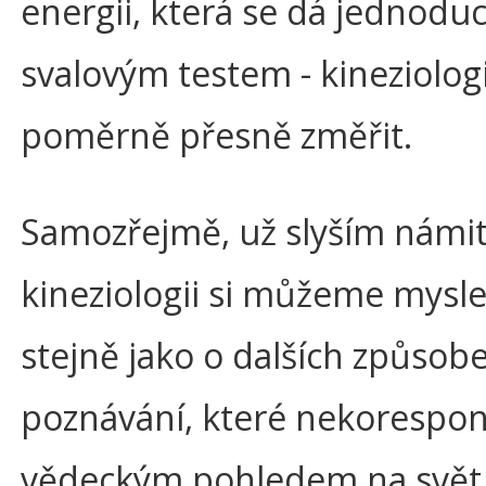
energii, která se dá jednod
svalovým testem - kineziologi
poměrně přesně změřit.
Samozřejmě, už slyším námit
kineziologii si můžeme myslet
stejně jako o dalších způsob
poznávání, které nekorespond
vědeckým pohledem na svět. 