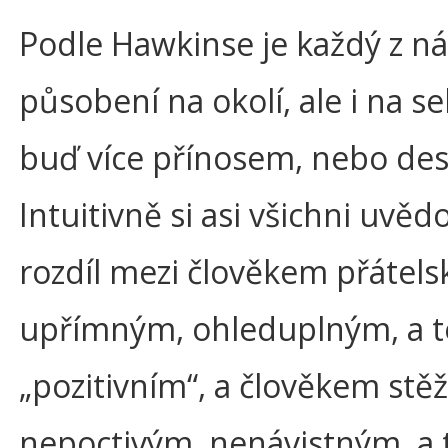
Podle Hawkinse je každý z n
působení na okolí, ale i na s
buď více přínosem, nebo des
Intuitivně si asi všichni uv
rozdíl mezi člověkem přátel
upřímným, ohleduplným, a 
„pozitivním“, a člověkem stě
nepoctivým, nenávistným, a 