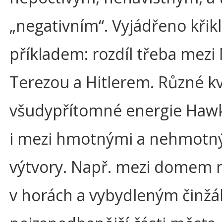
„negativním“. Vyjádřeno kři
příkladem: rozdíl třeba mez
Terezou a Hitlerem. Různé kv
všudypřítomné energie Hawk
i mezi hmotnými a nehmotným
výtvory. Např. mezi domem 
v horách a vybydleným činž