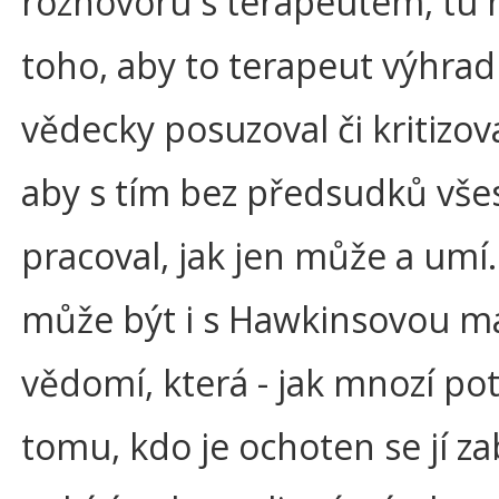
rozhovoru s terapeutem, tu 
toho, aby to terapeut výhra
vědecky posuzoval či kritizov
aby s tím bez předsudků vše
pracoval, jak jen může a umí
může být i s Hawkinsovou 
vědomí, která - jak mnozí potv
tomu, kdo je ochoten se jí za