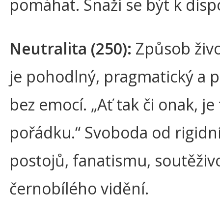
pomáhat. Snaží se být k dispo
Neutralita (250):
Způsob živo
je pohodlný, pragmatický a
bez emocí. „Ať tak či onak, je 
pořádku.“ Svoboda od rigidn
postojů, fanatismu, soutěživo
černobílého vidění.