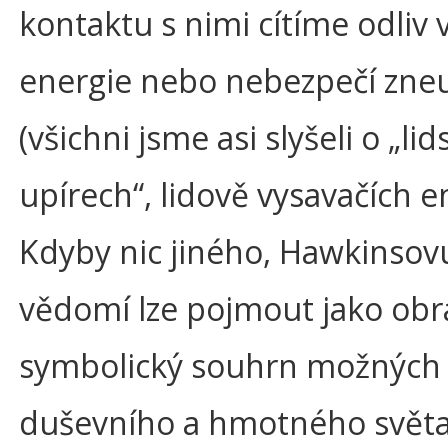
kontaktu s nimi cítíme odliv v
energie nebo nebezpečí zneu
(všichni jsme asi slyšeli o „li
upírech“, lidově vysavačích e
Kdyby nic jiného, Hawkinso
vědomí lze pojmout jako obr
symbolický souhrn možných 
duševního a hmotného světa