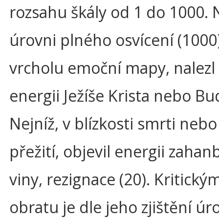
rozsahu škály od 1 do 1000. N
úrovni plného osvícení (1000)
vrcholu emoční mapy, nalezl
energii Ježíše Krista nebo B
Nejníž, v blízkosti smrti neb
přežití, objevil energii zahan
viny, rezignace (20). Kritic
obratu je dle jeho zjištění ú